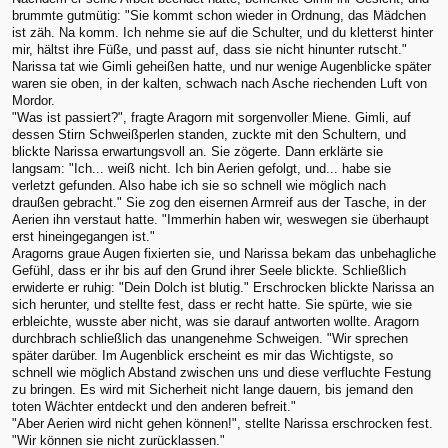
brummte gutmütig: "Sie kommt schon wieder in Ordnung, das Mädchen
ist zäh. Na komm. Ich nehme sie auf die Schulter, und du kletterst hinter
mir, hältst ihre Füße, und passt auf, dass sie nicht hinunter rutscht."
Narissa tat wie Gimli geheißen hatte, und nur wenige Augenblicke später
waren sie oben, in der kalten, schwach nach Asche riechenden Luft von
Mordor.
"Was ist passiert?", fragte Aragorn mit sorgenvoller Miene. Gimli, auf
dessen Stirn Schweißperlen standen, zuckte mit den Schultern, und
blickte Narissa erwartungsvoll an. Sie zögerte. Dann erklärte sie
langsam: "Ich... weiß nicht. Ich bin Aerien gefolgt, und... habe sie
verletzt gefunden. Also habe ich sie so schnell wie möglich nach
draußen gebracht." Sie zog den eisernen Armreif aus der Tasche, in der
Aerien ihn verstaut hatte. "Immerhin haben wir, weswegen sie überhaupt
erst hineingegangen ist."
Aragorns graue Augen fixierten sie, und Narissa bekam das unbehagliche
Gefühl, dass er ihr bis auf den Grund ihrer Seele blickte. Schließlich
erwiderte er ruhig: "Dein Dolch ist blutig." Erschrocken blickte Narissa an
sich herunter, und stellte fest, dass er recht hatte. Sie spürte, wie sie
erbleichte, wusste aber nicht, was sie darauf antworten wollte. Aragorn
durchbrach schließlich das unangenehme Schweigen. "Wir sprechen
später darüber. Im Augenblick erscheint es mir das Wichtigste, so
schnell wie möglich Abstand zwischen uns und diese verfluchte Festung
zu bringen. Es wird mit Sicherheit nicht lange dauern, bis jemand den
toten Wächter entdeckt und den anderen befreit."
"Aber Aerien wird nicht gehen können!", stellte Narissa erschrocken fest.
"Wir können sie nicht zurücklassen."