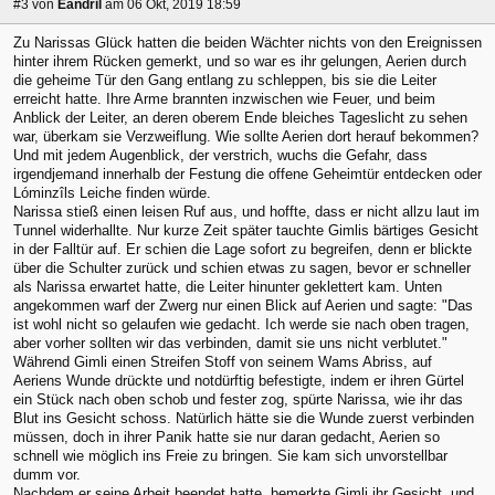
#3
von
Eandril
am 06 Okt, 2019 18:59
Zu Narissas Glück hatten die beiden Wächter nichts von den Ereignissen
hinter ihrem Rücken gemerkt, und so war es ihr gelungen, Aerien durch
die geheime Tür den Gang entlang zu schleppen, bis sie die Leiter
erreicht hatte. Ihre Arme brannten inzwischen wie Feuer, und beim
Anblick der Leiter, an deren oberem Ende bleiches Tageslicht zu sehen
war, überkam sie Verzweiflung. Wie sollte Aerien dort herauf bekommen?
Und mit jedem Augenblick, der verstrich, wuchs die Gefahr, dass
irgendjemand innerhalb der Festung die offene Geheimtür entdecken oder
Lóminzîls Leiche finden würde.
Narissa stieß einen leisen Ruf aus, und hoffte, dass er nicht allzu laut im
Tunnel widerhallte. Nur kurze Zeit später tauchte Gimlis bärtiges Gesicht
in der Falltür auf. Er schien die Lage sofort zu begreifen, denn er blickte
über die Schulter zurück und schien etwas zu sagen, bevor er schneller
als Narissa erwartet hatte, die Leiter hinunter geklettert kam. Unten
angekommen warf der Zwerg nur einen Blick auf Aerien und sagte: "Das
ist wohl nicht so gelaufen wie gedacht. Ich werde sie nach oben tragen,
aber vorher sollten wir das verbinden, damit sie uns nicht verblutet."
Während Gimli einen Streifen Stoff von seinem Wams Abriss, auf
Aeriens Wunde drückte und notdürftig befestigte, indem er ihren Gürtel
ein Stück nach oben schob und fester zog, spürte Narissa, wie ihr das
Blut ins Gesicht schoss. Natürlich hätte sie die Wunde zuerst verbinden
müssen, doch in ihrer Panik hatte sie nur daran gedacht, Aerien so
schnell wie möglich ins Freie zu bringen. Sie kam sich unvorstellbar
dumm vor.
Nachdem er seine Arbeit beendet hatte, bemerkte Gimli ihr Gesicht, und