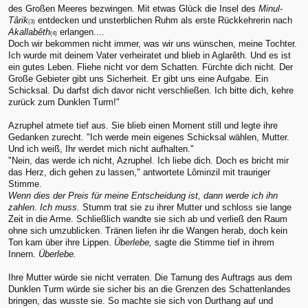
des Großen Meeres bezwingen. Mit etwas Glück die Insel des
Minul-
Târik
entdecken und unsterblichen Ruhm als erste Rückkehrerin nach
(3)
Akallabêth
erlangen....
(4)
Doch wir bekommen nicht immer, was wir uns wünschen, meine Tochter.
Ich wurde mit deinem Vater verheiratet und blieb in Aglarêth. Und es ist
ein gutes Leben. Fliehe nicht vor dem Schatten. Fürchte dich nicht. Der
Große Gebieter gibt uns Sicherheit. Er gibt uns eine Aufgabe. Ein
Schicksal. Du darfst dich davor nicht verschließen. Ich bitte dich, kehre
zurück zum Dunklen Turm!"
Azruphel atmete tief aus. Sie blieb einen Moment still und legte ihre
Gedanken zurecht. "Ich werde mein eigenes Schicksal wählen, Mutter.
Und ich weiß, Ihr werdet mich nicht aufhalten."
"Nein, das werde ich nicht, Azruphel. Ich liebe dich. Doch es bricht mir
das Herz, dich gehen zu lassen," antwortete Lôminzil mit trauriger
Stimme.
Wenn dies der Preis für meine Entscheidung ist, dann werde ich ihn
zahlen. Ich muss.
Stumm trat sie zu ihrer Mutter und schloss sie lange
Zeit in die Arme. Schließlich wandte sie sich ab und verließ den Raum
ohne sich umzublicken. Tränen liefen ihr die Wangen herab, doch kein
Ton kam über ihre Lippen.
Überlebe,
sagte die Stimme tief in ihrem
Innern.
Überlebe.
Ihre Mutter würde sie nicht verraten. Die Tarnung des Auftrags aus dem
Dunklen Turm würde sie sicher bis an die Grenzen des Schattenlandes
bringen, das wusste sie. So machte sie sich von Durthang auf und