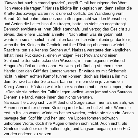
"Davon hat auch niemand geredet", ergriff Gimli beruhigend das Wort.
"Ich werde sie tragen." Narissa blickte ihn skeptisch an, denn selbst die
Kräfte des Zwergs waren nicht unerschöpflich. Die Wanderung vom
Barad-Dûr hatte ihm ebenso zuschaffen gemacht wie den Menschen,
und Aerien die Leiter hinauf zu tragen, hatte ihn sichtlich angestrengt.
Dennoch erwiderte er ihren Blick standhaft, und verzog das Gesicht zu
etwas, das einem Lächeln ähnelte. "Nach allem was ihr getan habt,
werde ich sie sicherlich nicht fallen lassen. Ich wäre allerdings dankbar,
wenn ihr der Kleinen ihr Gepäck und ihre Rüstung abnehmen würdet."
Rasch teilten sie Aeriens Sachen auf. Narissa verstaute den kärglichen
Inhalt ihres Rucksacks, einen winzigen Rest Proviant und einen
Schlauch bitter schmeckenden Wassers, in ihrem eigenen, während
Aragorn Andúril an sich nahm. Ein wenig ehrfürchtig strichen seine
Hände über den Griff des Langschwertes. Er würde es mit Sicherheit
nicht in einem echten Kampf führen können, doch als Narissa ihn mit
dem Schwert an der Seite sah, kam er ihr mehr denn je vor wie ein
König. Aeriens Rüstung wollte keiner von ihnen mit sich schleppen, also
ließen sie sie neben der Falltür liegen -selbst wenn jemand von Saurons
Dienern sie fand, würde ihnen das nichts verraten.
Narissas Herz zog sich vor Mitleid und Sorge zusammen als sie sah, wie
Aerien nun in ihrer dünnen Kleidung in der kalten Luft zitterte. Wenn sie
erst in Ithilien waren, würde es besser werden, redete sie sich ein. Aerien
bewegte den Kopf hin und her, und ihre Lippen formten schwach
unhörbare Worte, doch ihre Augen öffneten sich nicht. Auch nicht, als
Gimli sie sich über die Schulten legte, und langsam begann, einen Fuß
vor den anderen zu setzen.