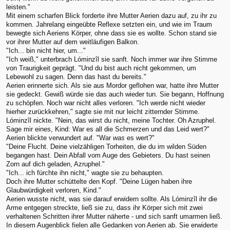
leisten."
Mit einem scharfen Blick forderte ihre Mutter Aerien dazu auf, zu ihr zu
kommen. Jahrelang eingeübte Reflexe setzten ein, und wie im Traum
bewegte sich Aeriens Körper, ohne dass sie es wollte. Schon stand sie
vor ihrer Mutter auf dem weitläufigen Balkon.
"Ich... bin nicht hier, um..."
"Ich weiß," unterbrach Lóminzîl sie sanft. Noch immer war ihre Stimme
von Traurigkeit geprägt. "Und du bist auch nicht gekommen, um
Lebewohl zu sagen. Denn das hast du bereits."
Aerien erinnerte sich. Als sie aus Mordor geflohen war, hatte ihre Mutter
sie gedeckt. Gewiß würde sie das auch wieder tun. Sie begann, Hoffnung
zu schöpfen. Noch war nicht alles verloren. "Ich werde nicht wieder
hierher zurückkehren," sagte sie mit nur leicht zitternder Stimme.
Lóminzîl nickte. "Nein, das wirst du nicht, meine Tochter. Oh Azruphel.
Sage mir eines, Kind: War es all die Schmerzen und das Leid wert?"
Aerien blickte verwundert auf. "War
was
es wert?"
"Deine Flucht. Deine vielzähligen Torheiten, die du im wilden Süden
begangen hast. Dein Abfall vom Auge des Gebieters. Du hast seinen
Zorn auf dich geladen, Azruphel."
"Ich... ich fürchte ihn nicht," wagte sie zu behaupten.
Doch ihre Mutter schüttelte den Kopf. "Deine Lügen haben ihre
Glaubwürdigkeit verloren, Kind."
Aerien wusste nicht, was sie darauf erwidern sollte. Als Lóminzîl ihr die
Arme entgegen streckte, ließ sie zu, dass ihr Körper sich mit zwei
verhaltenen Schritten ihrer Mutter näherte - und sich sanft umarmen ließ.
In diesem Augenblick fielen alle Gedanken von Aerien ab. Sie erwiderte