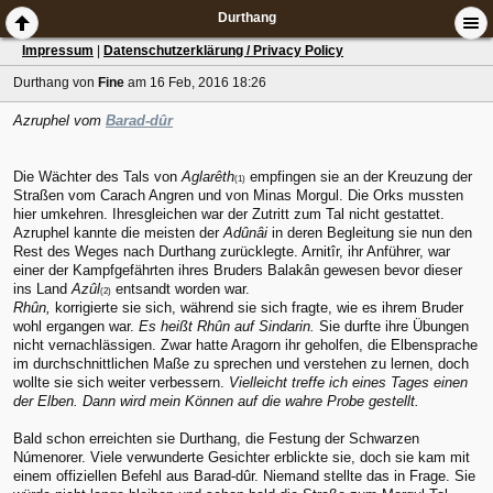
Durthang
Impressum
|
Datenschutzerklärung / Privacy Policy
Durthang
von
Fine
am 16 Feb, 2016 18:26
Azruphel vom
Barad-dûr
Die Wächter des Tals von
Aglarêth
empfingen sie an der Kreuzung der
(1)
Straßen vom Carach Angren und von Minas Morgul. Die Orks mussten
hier umkehren. Ihresgleichen war der Zutritt zum Tal nicht gestattet.
Azruphel kannte die meisten der
Adûnâi
in deren Begleitung sie nun den
Rest des Weges nach Durthang zurücklegte. Arnitîr, ihr Anführer, war
einer der Kampfgefährten ihres Bruders Balakân gewesen bevor dieser
ins Land
Azûl
entsandt worden war.
(2)
Rhûn,
korrigierte sie sich, während sie sich fragte, wie es ihrem Bruder
wohl ergangen war.
Es heißt Rhûn auf Sindarin.
Sie durfte ihre Übungen
nicht vernachlässigen. Zwar hatte Aragorn ihr geholfen, die Elbensprache
im durchschnittlichen Maße zu sprechen und verstehen zu lernen, doch
wollte sie sich weiter verbessern.
Vielleicht treffe ich eines Tages einen
der Elben. Dann wird mein Können auf die wahre Probe gestellt.
Bald schon erreichten sie Durthang, die Festung der Schwarzen
Númenorer. Viele verwunderte Gesichter erblickte sie, doch sie kam mit
einem offiziellen Befehl aus Barad-dûr. Niemand stellte das in Frage. Sie