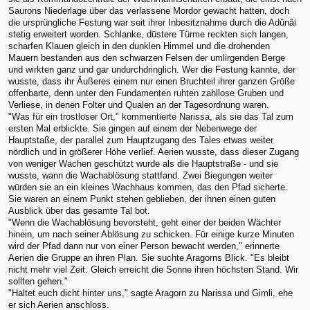
Saurons Niederlage über das verlassene Mordor gewacht hatten, doch
die ursprüngliche Festung war seit ihrer Inbesitznahme durch die Adûnâi
stetig erweitert worden. Schlanke, düstere Türme reckten sich langen,
scharfen Klauen gleich in den dunklen Himmel und die drohenden
Mauern bestanden aus den schwarzen Felsen der umlirgenden Berge
und wirkten ganz und gar undurchdringlich. Wer die Festung kannte, der
wusste, dass ihr Äußeres einem nur einen Bruchteil ihrer ganzen Größe
offenbarte, denn unter den Fundamenten ruhten zahllose Gruben und
Verliese, in denen Folter und Qualen an der Tagesordnung waren.
"Was für ein trostloser Ort," kommentierte Narissa, als sie das Tal zum
ersten Mal erblickte. Sie gingen auf einem der Nebenwege der
Hauptstaße, der parallel zum Hauptzugang des Tales etwas weiter
nördlich und in größerer Höhe verlief. Aerien wusste, dass dieser Zugang
von weniger Wachen geschützt wurde als die Hauptstraße - und sie
wusste, wann die Wachablösung stattfand. Zwei Biegungen weiter
würden sie an ein kleines Wachhaus kommen, das den Pfad sicherte.
Sie waren an einem Punkt stehen geblieben, der ihnen einen guten
Ausblick über das gesamte Tal bot.
"Wenn die Wachablösung bevorsteht, geht einer der beiden Wächter
hinein, um nach seiner Ablösung zu schicken. Für einige kurze Minuten
wird der Pfad dann nur von einer Person bewacht werden," erinnerte
Aerien die Gruppe an ihren Plan. Sie suchte Aragorns Blick. "Es bleibt
nicht mehr viel Zeit. Gleich erreicht die Sonne ihren höchsten Stand. Wir
sollten gehen."
"Haltet euch dicht hinter uns," sagte Aragorn zu Narissa und Gimli, ehe
er sich Aerien anschloss.