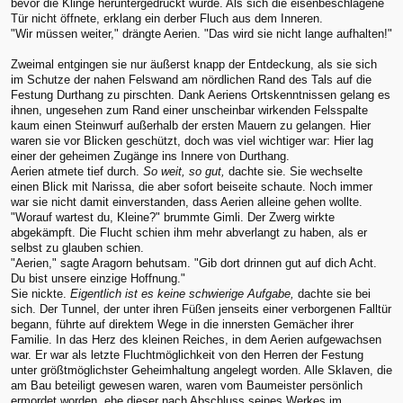
bevor die Klinge heruntergedrückt wurde. Als sich die eisenbeschlagene
Tür nicht öffnete, erklang ein derber Fluch aus dem Inneren.
"Wir müssen weiter," drängte Aerien. "Das wird sie nicht lange aufhalten!"
Zweimal entgingen sie nur äußerst knapp der Entdeckung, als sie sich
im Schutze der nahen Felswand am nördlichen Rand des Tals auf die
Festung Durthang zu pirschten. Dank Aeriens Ortskenntnissen gelang es
ihnen, ungesehen zum Rand einer unscheinbar wirkenden Felsspalte
kaum einen Steinwurf außerhalb der ersten Mauern zu gelangen. Hier
waren sie vor Blicken geschützt, doch was viel wichtiger war: Hier lag
einer der geheimen Zugänge ins Innere von Durthang.
Aerien atmete tief durch.
So weit, so gut,
dachte sie. Sie wechselte
einen Blick mit Narissa, die aber sofort beiseite schaute. Noch immer
war sie nicht damit einverstanden, dass Aerien alleine gehen wollte.
"Worauf wartest du, Kleine?" brummte Gimli. Der Zwerg wirkte
abgekämpft. Die Flucht schien ihm mehr abverlangt zu haben, als er
selbst zu glauben schien.
"Aerien," sagte Aragorn behutsam. "Gib dort drinnen gut auf dich Acht.
Du bist unsere einzige Hoffnung."
Sie nickte.
Eigentlich ist es keine schwierige Aufgabe,
dachte sie bei
sich. Der Tunnel, der unter ihren Füßen jenseits einer verborgenen Falltür
begann, führte auf direktem Wege in die innersten Gemächer ihrer
Familie. In das Herz des kleinen Reiches, in dem Aerien aufgewachsen
war. Er war als letzte Fluchtmöglichkeit von den Herren der Festung
unter größtmöglichster Geheimhaltung angelegt worden. Alle Sklaven, die
am Bau beteiligt gewesen waren, waren vom Baumeister persönlich
ermordet worden, ehe dieser nach Abschluss seines Werkes im