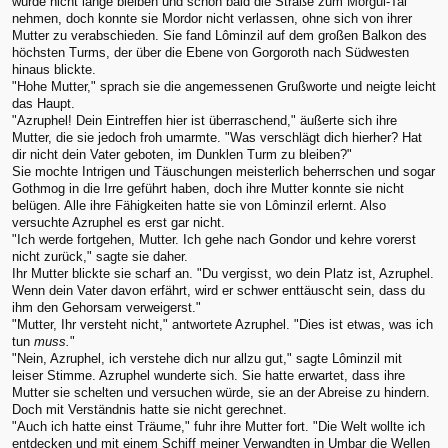
würde nicht lange bleiben und schon bald die Straße zum Morgul-Tal
nehmen, doch konnte sie Mordor nicht verlassen, ohne sich von ihrer
Mutter zu verabschieden. Sie fand Lôminzil auf dem großen Balkon des
höchsten Turms, der über die Ebene von Gorgoroth nach Südwesten
hinaus blickte.
"Hohe Mutter," sprach sie die angemessenen Grußworte und neigte leicht
das Haupt.
"Azruphel! Dein Eintreffen hier ist überraschend," äußerte sich ihre
Mutter, die sie jedoch froh umarmte. "Was verschlägt dich hierher? Hat
dir nicht dein Vater geboten, im Dunklen Turm zu bleiben?"
Sie mochte Intrigen und Täuschungen meisterlich beherrschen und sogar
Gothmog in die Irre geführt haben, doch ihre Mutter konnte sie nicht
belügen. Alle ihre Fähigkeiten hatte sie von Lôminzil erlernt. Also
versuchte Azruphel es erst gar nicht.
"Ich werde fortgehen, Mutter. Ich gehe nach Gondor und kehre vorerst
nicht zurück," sagte sie daher.
Ihr Mutter blickte sie scharf an. "Du vergisst, wo dein Platz ist, Azruphel.
Wenn dein Vater davon erfährt, wird er schwer enttäuscht sein, dass du
ihm den Gehorsam verweigerst."
"Mutter, Ihr versteht nicht," antwortete Azruphel. "Dies ist etwas, was ich
tun
muss.
"
"Nein, Azruphel, ich verstehe dich nur allzu gut," sagte Lôminzil mit
leiser Stimme. Azruphel wunderte sich. Sie hatte erwartet, dass ihre
Mutter sie schelten und versuchen würde, sie an der Abreise zu hindern.
Doch mit Verständnis hatte sie nicht gerechnet.
"Auch ich hatte einst Träume," fuhr ihre Mutter fort. "Die Welt wollte ich
entdecken und mit einem Schiff meiner Verwandten in Umbar die Wellen