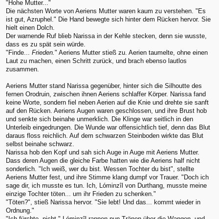
"Hohe Mutter..."
Die nächsten Worte von Aeriens Mutter waren kaum zu verstehen. "Es
ist gut, Azruphel." Die Hand bewegte sich hinter dem Rücken hervor. Sie
hielt einen Dolch.
Der warnende Ruf blieb Narissa in der Kehle stecken, denn sie wusste,
dass es zu spät sein würde.
"Finde...
Frieden.
" Aeriens Mutter stieß zu. Aerien taumelte, ohne einen
Laut zu machen, einen Schritt zurück, und brach ebenso lautlos
zusammen.
Aeriens Mutter stand Narissa gegenüber, hinter sich die Silhoutte des
fernen Orodruin, zwischen ihnen Aeriens schlaffer Körper. Narissa fand
keine Worte, sondern fiel neben Aerien auf die Knie und drehte sie sanft
auf den Rücken. Aeriens Augen waren geschlossen, und ihre Brust hob
und senkte sich beinahe unmerklich. Die Klinge war seitlich in den
Unterleib eingedrungen. Die Wunde war offensichtlich tief, denn das Blut
daraus floss reichlich. Auf dem schwarzen Steinboden wirkte das Blut
selbst beinahe schwarz.
Narissa hob den Kopf und sah sich Auge in Auge mit Aeriens Mutter.
Dass deren Augen die gleiche Farbe hatten wie die Aeriens half nicht
sonderlich. "Ich weiß, wer du bist. Wessen Tochter du bist", stellte
Aeriens Mutter fest, und ihre Stimme klang dumpf vor Trauer. "Doch ich
sage dir, ich musste es tun. Ich, Lóminzîl von Durthang, musste meine
einzige Tochter töten... um ihr Frieden zu schenken."
"Töten?", stieß Narissa hervor. "Sie lebt! Und das... kommt wieder in
Ordnung."
"Ich fürchte, nicht." Lóminzîl rannen nun Tränen über die Wangen, und