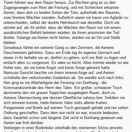
Türen führten aus dem Raum heraus. Zur Rechten ging es zu den
Zugangswegen zum Rest der Festung, und mit Schrecken erkannte
Aerien, dass dort zu beiden Seiten der Türe, außerhalb des Raumes,
zwei finstere Wächter standen. Äußerlich waren sie kaum von Aglarân zu
unterscheiden, selbst der dunkle Helmbusch war derselbe. Doch sie
atmete auf, als ihr einfiel, dass die Wächter den Raum nur mit einem
ausdrücklichen Befehl betreten würden, da ihnen ansonsten der Tod
drohte. Solange sie Aerien nicht hörten, würden sie an Ort und Stelle
bleiben.
Geradeaus führte ein weiterer Gang zu den Zimmern, die Aeriens
Geschwistern gehörten. Ganz am Ende lag ihr eigenes Gemach und
etwas in ihr bettelte sie an, dorthin zu gehen, sich ins Bett zu legen und
einfach alles zu vergessen. Es wäre so leicht. Alles könnte wieder so wie
früher sein, als sie keine Angst und keine Sorge gekannt hatte.
Narissas Gesicht tauchte vor ihrem inneren Auge auf, und Aerien
schüttelte den verlockenden Gedanken ab. Sie wandte sich nach links.
Hier ging es ins Allerheiligste der Festung von Durthang - die
Kommandozentrale des Herrn des Tales. Ein großer, schwarzer Tisch
dominierte den mit grauen Teppichen ausgelegten Raum, doch zu
Aeriens Überraschung war dessen Oberfläche nahezu leer. Seitdem sie
sich erinnern konnte, hatte Aeriens Vater stets allerlei Karten,
Pergamente und Briefe auf seinem Tisch gestapelt gehabt und nur selten
Ordnung geschaffen. Dass dem nun nicht so war, musste bedeuten,
dass Varakhôr schon seit längerer Zeit nicht in Durthang gewesen war.
Aerien war froh darüber.
Verborgen in einer Bodenluke unterhalb des steinernen Sitzes jenseits