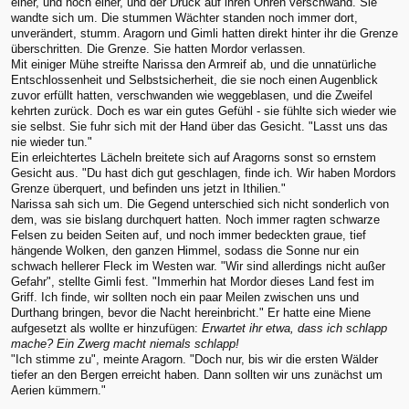
einer, und noch einer, und der Druck auf ihren Ohren verschwand. Sie
wandte sich um. Die stummen Wächter standen noch immer dort,
unverändert, stumm. Aragorn und Gimli hatten direkt hinter ihr die Grenze
überschritten. Die Grenze. Sie hatten Mordor verlassen.
Mit einiger Mühe streifte Narissa den Armreif ab, und die unnatürliche
Entschlossenheit und Selbstsicherheit, die sie noch einen Augenblick
zuvor erfüllt hatten, verschwanden wie weggeblasen, und die Zweifel
kehrten zurück. Doch es war ein gutes Gefühl - sie fühlte sich wieder wie
sie selbst. Sie fuhr sich mit der Hand über das Gesicht. "Lasst uns das
nie wieder tun."
Ein erleichtertes Lächeln breitete sich auf Aragorns sonst so ernstem
Gesicht aus. "Du hast dich gut geschlagen, finde ich. Wir haben Mordors
Grenze überquert, und befinden uns jetzt in Ithilien."
Narissa sah sich um. Die Gegend unterschied sich nicht sonderlich von
dem, was sie bislang durchquert hatten. Noch immer ragten schwarze
Felsen zu beiden Seiten auf, und noch immer bedeckten graue, tief
hängende Wolken, den ganzen Himmel, sodass die Sonne nur ein
schwach hellerer Fleck im Westen war. "Wir sind allerdings nicht außer
Gefahr", stellte Gimli fest. "Immerhin hat Mordor dieses Land fest im
Griff. Ich finde, wir sollten noch ein paar Meilen zwischen uns und
Durthang bringen, bevor die Nacht hereinbricht." Er hatte eine Miene
aufgesetzt als wollte er hinzufügen:
Erwartet ihr etwa, dass ich schlapp
mache? Ein Zwerg macht niemals schlapp!
"Ich stimme zu", meinte Aragorn. "Doch nur, bis wir die ersten Wälder
tiefer an den Bergen erreicht haben. Dann sollten wir uns zunächst um
Aerien kümmern."