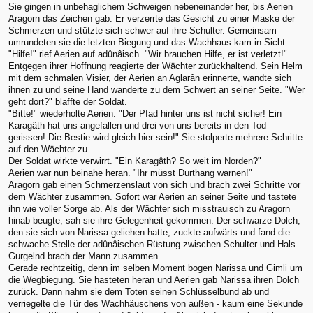
Sie gingen in unbehaglichem Schweigen nebeneinander her, bis Aerien
Aragorn das Zeichen gab. Er verzerrte das Gesicht zu einer Maske der
Schmerzen und stützte sich schwer auf ihre Schulter. Gemeinsam
umrundeten sie die letzten Biegung und das Wachhaus kam in Sicht.
"Hilfe!" rief Aerien auf adûnâisch. "Wir brauchen Hilfe, er ist verletzt!"
Entgegen ihrer Hoffnung reagierte der Wächter zurückhaltend. Sein Helm
mit dem schmalen Visier, der Aerien an Aglarân erinnerte, wandte sich
ihnen zu und seine Hand wanderte zu dem Schwert an seiner Seite. "Wer
geht dort?" blaffte der Soldat.
"Bitte!" wiederholte Aerien. "Der Pfad hinter uns ist nicht sicher! Ein
Karagâth hat uns angefallen und drei von uns bereits in den Tod
gerissen! Die Bestie wird gleich hier sein!" Sie stolperte mehrere Schritte
auf den Wächter zu.
Der Soldat wirkte verwirrt. "Ein Karagâth? So weit im Norden?"
Aerien war nun beinahe heran. "Ihr müsst Durthang warnen!"
Aragorn gab einen Schmerzenslaut von sich und brach zwei Schritte vor
dem Wächter zusammen. Sofort war Aerien an seiner Seite und tastete
ihn wie voller Sorge ab. Als der Wächter sich misstrauisch zu Aragorn
hinab beugte, sah sie ihre Gelegenheit gekommen. Der schwarze Dolch,
den sie sich von Narissa geliehen hatte, zuckte aufwärts und fand die
schwache Stelle der adûnâischen Rüstung zwischen Schulter und Hals.
Gurgelnd brach der Mann zusammen.
Gerade rechtzeitig, denn im selben Moment bogen Narissa und Gimli um
die Wegbiegung. Sie hasteten heran und Aerien gab Narissa ihren Dolch
zurück. Dann nahm sie dem Toten seinen Schlüsselbund ab und
verriegelte die Tür des Wachhäuschens von außen - kaum eine Sekunde