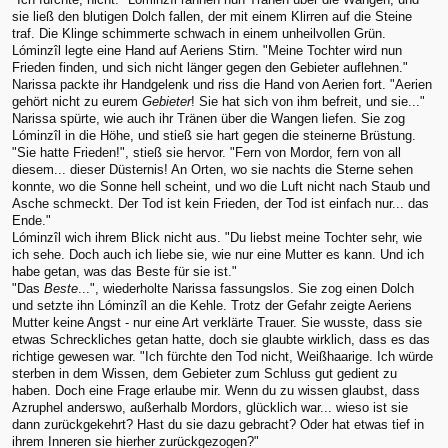
sie ließ den blutigen Dolch fallen, der mit einem Klirren auf die Steine
traf. Die Klinge schimmerte schwach in einem unheilvollen Grün.
Lóminzîl legte eine Hand auf Aeriens Stirn. "Meine Tochter wird nun
Frieden finden, und sich nicht länger gegen den Gebieter auflehnen."
Narissa packte ihr Handgelenk und riss die Hand von Aerien fort. "Aerien
gehört nicht zu eurem
Gebieter
! Sie hat sich von ihm befreit, und sie..."
Narissa spürte, wie auch ihr Tränen über die Wangen liefen. Sie zog
Lóminzîl in die Höhe, und stieß sie hart gegen die steinerne Brüstung.
"Sie hatte Frieden!", stieß sie hervor. "Fern von Mordor, fern von all
diesem... dieser Düsternis! An Orten, wo sie nachts die Sterne sehen
konnte, wo die Sonne hell scheint, und wo die Luft nicht nach Staub und
Asche schmeckt. Der Tod ist kein Frieden, der Tod ist einfach nur... das
Ende."
Lóminzîl wich ihrem Blick nicht aus. "Du liebst meine Tochter sehr, wie
ich sehe. Doch auch ich liebe sie, wie nur eine Mutter es kann. Und ich
habe getan, was das Beste für sie ist."
"Das
Beste
...", wiederholte Narissa fassungslos. Sie zog einen Dolch
und setzte ihn Lóminzîl an die Kehle. Trotz der Gefahr zeigte Aeriens
Mutter keine Angst - nur eine Art verklärte Trauer. Sie wusste, dass sie
etwas Schreckliches getan hatte, doch sie glaubte wirklich, dass es das
richtige gewesen war. "Ich fürchte den Tod nicht, Weißhaarige. Ich würde
sterben in dem Wissen, dem Gebieter zum Schluss gut gedient zu
haben. Doch eine Frage erlaube mir. Wenn du zu wissen glaubst, dass
Azruphel anderswo, außerhalb Mordors, glücklich war... wieso ist sie
dann zurückgekehrt? Hast du sie dazu gebracht? Oder hat etwas tief in
ihrem Inneren sie hierher zurückgezogen?"