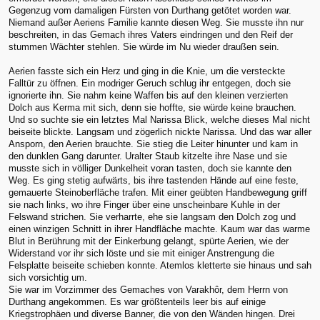
Gegenzug vom damaligen Fürsten von Durthang getötet worden war.
Niemand außer Aeriens Familie kannte diesen Weg. Sie musste ihn nur
beschreiten, in das Gemach ihres Vaters eindringen und den Reif der
stummen Wächter stehlen. Sie würde im Nu wieder draußen sein.
Aerien fasste sich ein Herz und ging in die Knie, um die versteckte
Falltür zu öffnen. Ein modriger Geruch schlug ihr entgegen, doch sie
ignorierte ihn. Sie nahm keine Waffen bis auf den kleinen verzierten
Dolch aus Kerma mit sich, denn sie hoffte, sie würde keine brauchen.
Und so suchte sie ein letztes Mal Narissa Blick, welche dieses Mal nicht
beiseite blickte. Langsam und zögerlich nickte Narissa. Und das war aller
Ansporn, den Aerien brauchte. Sie stieg die Leiter hinunter und kam in
den dunklen Gang darunter. Uralter Staub kitzelte ihre Nase und sie
musste sich in völliger Dunkelheit voran tasten, doch sie kannte den
Weg. Es ging stetig aufwärts, bis ihre tastenden Hände auf eine feste,
gemauerte Steinoberfläche trafen. Mit einer geübten Handbewegung griff
sie nach links, wo ihre Finger über eine unscheinbare Kuhle in der
Felswand strichen. Sie verharrte, ehe sie langsam den Dolch zog und
einen winzigen Schnitt in ihrer Handfläche machte. Kaum war das warme
Blut in Berührung mit der Einkerbung gelangt, spürte Aerien, wie der
Widerstand vor ihr sich löste und sie mit einiger Anstrengung die
Felsplatte beiseite schieben konnte. Atemlos kletterte sie hinaus und sah
sich vorsichtig um.
Sie war im Vorzimmer des Gemaches von Varakhôr, dem Herrn von
Durthang angekommen. Es war größtenteils leer bis auf einige
Kriegstrophäen und diverse Banner, die von den Wänden hingen. Drei