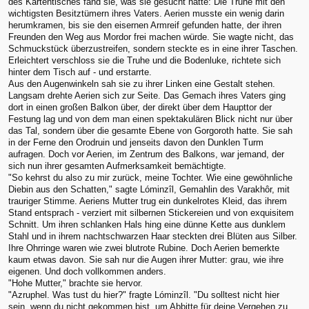
des Kartentisches fand sie, was sie gesucht hatte: Die Truhe mit den
wichtigsten Besitztümern ihres Vaters. Aerien musste ein wenig darin
herumkramen, bis sie den eisernen Armreif gefunden hatte, der ihren
Freunden den Weg aus Mordor frei machen würde. Sie wagte nicht, das
Schmuckstück überzustreifen, sondern steckte es in eine ihrer Taschen.
Erleichtert verschloss sie die Truhe und die Bodenluke, richtete sich
hinter dem Tisch auf - und erstarrte.
Aus den Augenwinkeln sah sie zu ihrer Linken eine Gestalt stehen.
Langsam drehte Aerien sich zur Seite. Das Gemach ihres Vaters ging
dort in einen großen Balkon über, der direkt über dem Haupttor der
Festung lag und von dem man einen spektakulären Blick nicht nur über
das Tal, sondern über die gesamte Ebene von Gorgoroth hatte. Sie sah
in der Ferne den Orodruin und jenseits davon den Dunklen Turm
aufragen. Doch vor Aerien, im Zentrum des Balkons, war jemand, der
sich nun ihrer gesamten Aufmerksamkeit bemächtigte.
"So kehrst du also zu mir zurück, meine Tochter. Wie eine gewöhnliche
Diebin aus den Schatten," sagte Lóminzîl, Gemahlin des Varakhôr, mit
trauriger Stimme. Aeriens Mutter trug ein dunkelrotes Kleid, das ihrem
Stand entsprach - verziert mit silbernen Stickereien und von exquisitem
Schnitt. Um ihren schlanken Hals hing eine dünne Kette aus dunklem
Stahl und in ihrem nachtschwarzen Haar steckten drei Blüten aus Silber.
Ihre Ohrringe waren wie zwei blutrote Rubine. Doch Aerien bemerkte
kaum etwas davon. Sie sah nur die Augen ihrer Mutter: grau, wie ihre
eigenen. Und doch vollkommen anders.
"Hohe Mutter," brachte sie hervor.
"Azruphel. Was tust du hier?" fragte Lóminzîl. "Du solltest nicht hier
sein, wenn du nicht gekommen bist, um Abbitte für deine Vergehen zu