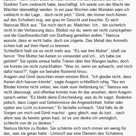
Dunklen Turm verbracht habe, beschäftigt. Ich würde von der Macht der
Wächter überwältigt werden. In ein paar Wochen oder Monaten wäre ich
vielleicht in der Lage... doch nicht jetzt." Gimli, der immer noch Aerien
auf den Schultern trug, war grau im Gesicht und keuchte. Er wich
Narissas Blick aus. "Sie mich doch an, Mädchen. Ich... bin sicherlich
nicht in der Verfassung dazu. Bleibst nur du, wenn wir nicht zurückgehen
und die Gastfreundschaft von Durthang genießen wollen." Narissa
wusste, dass er recht hatte, doch sie zögerte. Das Metall des Armreifs
schien kalt auf ihrer Hand zu brennen.
Schließlich hielt sie es nicht mehr aus. "Es war ihre Mutter", stieß sie
hervor. "Ihre Mutter hat Aerien so verwundet und ich... ich habe sie
getötet
!" Sie spürte erneut heiße Tränen über ihre Wangen laufen, doch
sie konnte sie nicht zurückhalten. "Was ist, wenn sie aufwacht, und mich
dafür hasst?", fügte sie beinahe flüsternd hinzu.
Aragorn und Gimli tauschten einen ernsten Blick. "Ich glaube nicht, dass
Aerien dich hassen könnte", sagte Aragorn schließlich ruhig. "Nur ein
Blinder könnte nicht sehen, wie stark eure Verbindung ist." Narissa war
nicht überzeugt, und offenbar konnte man ihr das ansehen, denn Aragorn
sprach weiter: "Es bleibt deine Entscheidung, was du ihr sagst. Bedenke
jedoch, dass Lügen und Geheimnisse die Angewohnheit, früher oder
später ans Licht zu kommen." Er lächelte schwach. "Und falls du dir
Sorgen um mich und Gimli machst - ganz gleich, was du tust... nach
allem was du bereits getan hast, ist es uns denke ich unmöglich,
schlecht von dir zu denken."
Narissa blickte zu Boden. Sie schämte sich noch immer ein wenig für
das, was sie getan hatte - Lóminzîl war eine Dienerin des Schattens