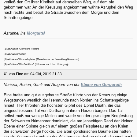
verließ den Ort ihrer Kindheit auf demselben Weg, auf dem sie
gekommen war. An der Kreuzung angekommen wählte Azruphel den Weg
nach rechts und betrat die Straße zwischen dem Morgai und dem
Schattengebirge.
Azruphel ins
Morgultal
(1)
adûnâisch
"Glorreiche Festung"
(2)
adûnâisch
"Osten"
(3)
adûnâisch
"Himmelspfeiler (Meneltarma, der Zentralberg Númenors)
(4)
adûnâisch
"Die Gefallene" (Númenor nach dem Untergang)
#1
von
Fine
am 04 Okt, 2019 21:33
Narissa, Aerien, Gimli und Aragorn von der
Ebene von Gorgoroth
Eine breite und gut ausgebaute Straße führte von der Kreuzung einige
Wegstunden westlich der Isenmünde nach Norden ins Schattengebirge
hinauf. Hier thronten die höchsten Gipfel des Ephel Dúath, die das
eingeschlossene Tal von Durthang in ihrem Herzen bargen. Das Tal
selbst maß nur wenige Meilen und wurde von der gewaltigen Bergfestung
der Schwarzen Númenorer dominiert, die am jenseitigen Rand der kleinen
Ebene einer Spinne gleich auf einem großen Felsplateau an den Knien
der schwarzen Berge hockte. Die alten gondorischen Baumeister hatten
sie als Kommandozentrale der Wachmannschaften erbaut, die einst nach