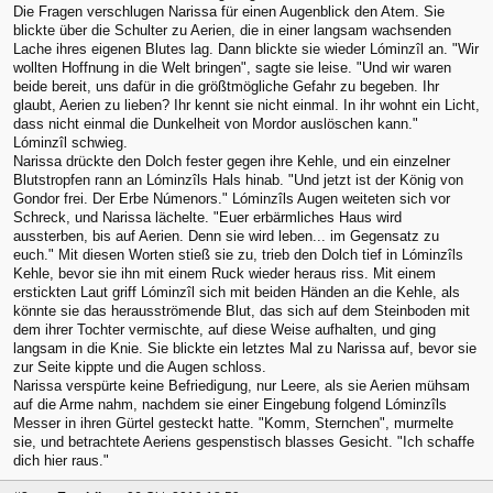
Die Fragen verschlugen Narissa für einen Augenblick den Atem. Sie
blickte über die Schulter zu Aerien, die in einer langsam wachsenden
Lache ihres eigenen Blutes lag. Dann blickte sie wieder Lóminzîl an. "Wir
wollten Hoffnung in die Welt bringen", sagte sie leise. "Und wir waren
beide bereit, uns dafür in die größtmögliche Gefahr zu begeben. Ihr
glaubt, Aerien zu lieben? Ihr kennt sie nicht einmal. In ihr wohnt ein Licht,
dass nicht einmal die Dunkelheit von Mordor auslöschen kann."
Lóminzîl schwieg.
Narissa drückte den Dolch fester gegen ihre Kehle, und ein einzelner
Blutstropfen rann an Lóminzîls Hals hinab. "Und jetzt ist der König von
Gondor frei. Der Erbe Númenors." Lóminzîls Augen weiteten sich vor
Schreck, und Narissa lächelte. "Euer erbärmliches Haus wird
aussterben, bis auf Aerien. Denn sie wird leben... im Gegensatz zu
euch." Mit diesen Worten stieß sie zu, trieb den Dolch tief in Lóminzîls
Kehle, bevor sie ihn mit einem Ruck wieder heraus riss. Mit einem
erstickten Laut griff Lóminzîl sich mit beiden Händen an die Kehle, als
könnte sie das herausströmende Blut, das sich auf dem Steinboden mit
dem ihrer Tochter vermischte, auf diese Weise aufhalten, und ging
langsam in die Knie. Sie blickte ein letztes Mal zu Narissa auf, bevor sie
zur Seite kippte und die Augen schloss.
Narissa verspürte keine Befriedigung, nur Leere, als sie Aerien mühsam
auf die Arme nahm, nachdem sie einer Eingebung folgend Lóminzîls
Messer in ihren Gürtel gesteckt hatte. "Komm, Sternchen", murmelte
sie, und betrachtete Aeriens gespenstisch blasses Gesicht. "Ich schaffe
dich hier raus."