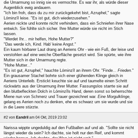
die Umarmung so innig sie es vermochte. Es war ihr, als würde dieser
Augenblick ewig andauern.
"Ich bin froh, dass du zu mir zurückgekehrt bist, Azruphel," sagte
Lóminzîl leise. "Es ist gut, dich wiederzusehen."
Aerien nickte und konnte nicht verhindern, dass ein Schniefen ihrer Nase
entwich. Sie fühlte sich sicher. Ihre Mutter würde sie nicht im Stich
lassen.
"Werdet Ihr... mir helfen, Hohe Mutter?"
"Das werde ich, Kind. Hab' keine Angst."
Ein kaum hörbarer Laut drang an Aeriens Ohr - wie ein Fuß, der leise und
verstohlen auf eine weiche Oberfläche gesetzt wird. Sie spürte, wie ihre
Mutter sich in der Umarmung regte.
"Hohe Mutter..."
"Es ist gut, Azruphel," hauchte Lóminzîl an ihrem Ohr. "Finde...
Frieden
."
Ein grausamer Stachel bohrte sich einer glühenden Klinge gleich in
Aeriens Unterleib. Erstickt keuchte sie auf und taumelte einen Schritt
rückwärts aus der Umarmung ihrer Mutter. Fassungslos starrte sie auf
den blutbefleckten Dolch in Lóminzîls Hand, deren sonst so beherrschte
Miene nun von Schmerz und Trauer gezeichnet war.
Eine Morgulklinge,
gelang es Aerien noch zu denken, ehe es schwarz um sie wurde und sie
in die Leere stürzte.
#2
von
Eandril
am 04 Okt, 2019 23:02
Narissa wippte ungeduldig auf den Fußballen auf und ab. "Sollte sie nicht
längst wieder da sein? Ich dachte, sie holt nur den Reif, und kommt