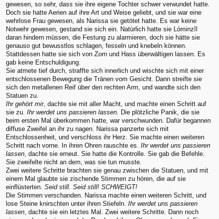
gewesen, so sehr, dass sie ihre eigene Tochter schwer verwundet hatte.
Doch sie hatte Aerien auf ihre Art und Weise geliebt, und sie war eine
wehrlose Frau gewesen, als Narissa sie getötet hatte. Es war keine
Notwehr gewesen, gestand sie sich ein. Natürlich hatte sie Lóminzîl
daran hindern müssen, die Festung zu alarmieren, doch sie hätte sie
genauso gut bewusstlos schlagen, fesseln und knebeln können.
Stattdessen hatte sie sich von Zorn und Hass überwältigen lassen. Es
gab keine Entschuldigung.
Sie atmete tief durch, straffte sich innerlich und wischte sich mit einer
entschlossenen Bewegung die Tränen vom Gesicht. Dann streifte sie
sich den metallenen Reif über den rechten Arm, und wandte sich den
Statuen zu.
Ihr gehört mir
, dachte sie mit aller Macht, und machte einen Schritt auf
sie zu.
Ihr werdet uns passieren lassen.
Die plötzliche Panik, die sie
beim ersten Mal überkommen hatte, war verschwunden. Dafür begannen
diffuse Zweifel an ihr zu nagen. Narissa panzerte sich mit
Entschlossenheit, und verschloss ihr Herz. Sie machte einen weiteren
Schritt nach vorne. In ihren Ohren rauschte es.
Ihr werdet uns passieren
lassen
, dachte sie erneut. Sie hatte die Kontrolle. Sie gab die Befehle.
Sie zweifelte nicht an dem, was sie tun musste.
Zwei weitere Schritte brachten sie genau zwischen die Statuen, und mit
einem Mal glaubte sie zischende Stimmen zu hören, die auf sie
einflüsterten.
Seid still. Seid still! SCHWEIGT!
Die Stimmen verschanden. Narissa machte einen weiteren Schritt, und
lose Steine knirschten unter ihren Stiefeln.
Ihr werdet uns passieren
lassen
, dachte sie ein letztes Mal. Zwei weitere Schritte. Dann noch