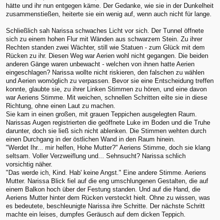
hätte und ihr nun entgegen käme. Der Gedanke, wie sie in der Dunkelheit
zusammenstießen, heiterte sie ein wenig auf, wenn auch nicht für lange.
Schließlich sah Narissa schwaches Licht vor sich. Der Tunnel öffnete
sich zu einem hohen Flur mit Wänden aus schwarzem Stein. Zu ihrer
Rechten standen zwei Wächter, still wie Statuen - zum Glück mit dem
Rücken zu ihr. Diesen Weg war Aerien wohl nicht gegangen. Die beiden
anderen Gänge waren unbewacht - welchen von ihnen hatte Aerien
eingeschlagen? Narissa wollte nicht riskieren, den falschen zu wählen
und Aerien womöglich zu verpassen. Bevor sie eine Entscheidung treffen
konnte, glaubte sie, zu ihrer Linken Stimmen zu hören, und eine davon
war Aeriens Stimme. Mit weichen, schnellen Schritten eilte sie in diese
Richtung, ohne einen Laut zu machen.
Sie kam in einen großen, mit grauen Teppichen ausgelegten Raum.
Narissas Augen registrierten die geöffnete Luke im Boden und die Truhe
darunter, doch sie ließ sich nicht ablenken. Die Stimmen wehten durch
einen Durchgang in der östlichen Wand in den Raum hinein.
"Werdet Ihr... mir helfen, Hohe Mutter?" Aeriens Stimme, doch sie klang
seltsam. Voller Verzweiflung und... Sehnsucht? Narissa schlich
vorsichtig näher.
"Das werde ich, Kind. Hab' keine Angst." Eine andere Stimme. Aeriens
Mutter. Narissa Blick fiel auf die eng umschlungenen Gestalten, die auf
einem Balkon hoch über der Festung standen. Und auf die Hand, die
Aeriens Mutter hinter dem Rücken versteckt hielt. Ohne zu wissen, was
es bedeutete, beschleunigte Narissa ihre Schritte. Der nächste Schritt
machte ein leises, dumpfes Geräusch auf dem dicken Teppich.