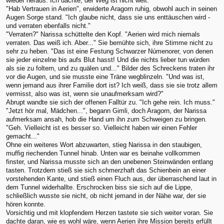
wieder heraus. Ich dachte, der Weg ist nicht weit."
"Hab Vertrauen in Aerien", erwiderte Aragorn ruhig, obwohl auch in seinen
Augen Sorge stand. "Ich glaube nicht, dass sie uns enttäuschen wird -
und verraten ebenfalls nicht."
"Verraten?" Narissa schüttelte den Kopf. "Aerien wird mich niemals
verraten. Das weiß ich. Aber..." Sie bemühte sich, ihre Stimme nicht zu
sehr zu heben. "Das ist eine Festung Schwarzer Númenorer, von denen
sie jeder einzelne bis aufs Blut hasst! Und die nichts lieber tun würden
als sie zu foltern, und zu quälen und..." Bilder des Schreckens traten ihr
vor die Augen, und sie musste eine Träne wegblinzeln. "Und was ist,
wenn jemand aus ihrer Familie dort ist? Ich weiß, dass sie sie trotz allem
vermisst, also was ist, wenn sie unaufmerksam wird?"
Abrupt wandte sie sich der offenen Falltür zu. "Ich gehe rein. Ich muss."
"Jetzt hör mal, Mädchen...", begann Gimli, doch Aragorn, der Narissa
aufmerksam ansah, hob die Hand um ihn zum Schweigen zu bringen.
"Geh. Vielleicht ist es besser so. Vielleicht haben wir einen Fehler
gemacht..."
Ohne ein weiteres Wort abzuwarten, stieg Narissa in den staubigen,
muffig riechenden Tunnel hinab. Unten war es beinahe vollkommen
finster, und Narissa musste sich an den unebenen Steinwänden entlang
tasten. Trotzdem stieß sie sich schmerzhaft das Schienbein an einer
vorstehenden Kante, und stieß einen Fluch aus, der überraschend laut in
dem Tunnel widerhallte. Erschrocken biss sie sich auf die Lippe,
schließlich wusste sie nicht, ob nicht jemand in der Nähe war, der sie
hören konnte.
Vorsichtig und mit klopfendem Herzen tastete sie sich weiter voran. Sie
dachte daran, wie es wohl wäre, wenn Aerien ihre Mission bereits erfüllt