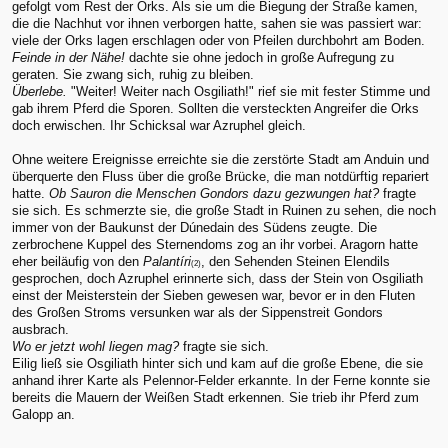
gefolgt vom Rest der Orks. Als sie um die Biegung der Straße kamen,
die die Nachhut vor ihnen verborgen hatte, sahen sie was passiert war:
viele der Orks lagen erschlagen oder von Pfeilen durchbohrt am Boden.
Feinde in der Nähe!
dachte sie ohne jedoch in große Aufregung zu
geraten. Sie zwang sich, ruhig zu bleiben.
Überlebe.
"Weiter! Weiter nach Osgiliath!" rief sie mit fester Stimme und
gab ihrem Pferd die Sporen. Sollten die versteckten Angreifer die Orks
doch erwischen. Ihr Schicksal war Azruphel gleich.
Ohne weitere Ereignisse erreichte sie die zerstörte Stadt am Anduin und
überquerte den Fluss über die große Brücke, die man notdürftig repariert
hatte.
Ob Sauron die Menschen Gondors dazu gezwungen hat?
fragte
sie sich. Es schmerzte sie, die große Stadt in Ruinen zu sehen, die noch
immer von der Baukunst der Dúnedain des Südens zeugte. Die
zerbrochene Kuppel des Sternendoms zog an ihr vorbei. Aragorn hatte
eher beiläufig von den
Palantíri
, den Sehenden Steinen Elendils
(2)
gesprochen, doch Azruphel erinnerte sich, dass der Stein von Osgiliath
einst der Meisterstein der Sieben gewesen war, bevor er in den Fluten
des Großen Stroms versunken war als der Sippenstreit Gondors
ausbrach.
Wo er jetzt wohl liegen mag?
fragte sie sich.
Eilig ließ sie Osgiliath hinter sich und kam auf die große Ebene, die sie
anhand ihrer Karte als Pelennor-Felder erkannte. In der Ferne konnte sie
bereits die Mauern der Weißen Stadt erkennen. Sie trieb ihr Pferd zum
Galopp an.