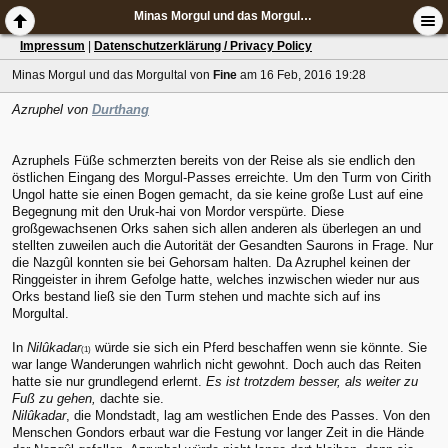
Minas Morgul und das Morgultal
Impressum
|
Datenschutzerklärung / Privacy Policy
Minas Morgul und das Morgultal
von
Fine
am 16 Feb, 2016 19:28
Azruphel von
Durthang
Azruphels Füße schmerzten bereits von der Reise als sie endlich den
östlichen Eingang des Morgul-Passes erreichte. Um den Turm von Cirith
Ungol hatte sie einen Bogen gemacht, da sie keine große Lust auf eine
Begegnung mit den Uruk-hai von Mordor verspürte. Diese
großgewachsenen Orks sahen sich allen anderen als überlegen an und
stellten zuweilen auch die Autorität der Gesandten Saurons in Frage. Nur
die Nazgûl konnten sie bei Gehorsam halten. Da Azruphel keinen der
Ringgeister in ihrem Gefolge hatte, welches inzwischen wieder nur aus
Orks bestand ließ sie den Turm stehen und machte sich auf ins
Morgultal.
In
Nilûkadar
würde sie sich ein Pferd beschaffen wenn sie könnte. Sie
(1)
war lange Wanderungen wahrlich nicht gewohnt. Doch auch das Reiten
hatte sie nur grundlegend erlernt.
Es ist trotzdem besser, als weiter zu
Fuß zu gehen,
dachte sie.
Nilûkadar
, die Mondstadt, lag am westlichen Ende des Passes. Von den
Menschen Gondors erbaut war die Festung vor langer Zeit in die Hände