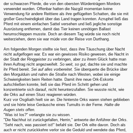
der schwarzen Pferde, die von den obersten Würdenträgern Mordors
verwendet wurden. Offenbar hatten die Nazgûl momentan keine
Verwendung für andere Reittiere als ihre geflügelten Schatten, die sie mit
großer Geschwindigkeit über das Land tragen konnten. Azruphel ließ das
Pferd mit einem einfachen Sattel versehen und ließ jegliche sonstige
Ausrüstung entfernen, damit das Tier keinen unnötigen Ballast
herumschleppen musste. Doch an diesem Tag würde sie noch nicht
weiterziehen, denn sie war müde von der Reise von Durthang.
Am folgenden Morgen stellte sie fest, dass ihre Täuschung über Nacht
nicht aufgeflogen war. Es war ein gewisses Risiko gewesen, die Nacht in
der Stadt der Ringgeister zu verbringen, aber zu ihrem Glück hatte man
ihren Auftrag nicht angezweifelt.
So weit, so gut,
dachte sie und machte
ihr Pferd bereit.
Sei auf alles vorbereitet.
Sie überquerte die Brücke über
den Morgulduin und nahm die Straße nach Westen, wobei sie einige
Schwierigkeiten beim Reiten hatte. Damit ihre neue Ork-Eskorte
aufschließen konnte, ließ sie das Pferd im Schritt gehen und
konzentrierte sich darauf, nicht herunterzufallen. Sie wusste nicht, wie
die Orks auf einen Sturz reagieren würden.
Kurz vor Osgiliath hielt sie an. Die hinterste Orks waren stehen geblieben
und sie hörte leise Geräusche eines Tumults in der Ferne.
Halte die
Augen stets offen.
"Was ist los?" verlangte sie zu wissen.
"Die Nachhut ist zurückgefallen, Herrin," antworte der Anführer der Orks.
"Seht nach, was passiert ist!" befahl sie. Der Ork eilte davon. Doch als
auch er nicht zurückkehre verlor sie die Geduld und wendete das Pferd,