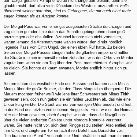
der Nazgûl gefallen. Azruphel würde nicht lange dort bleiben, denn sie
glaubte nicht, dort allzu viele Dúnedain des Westens anzutreffen.
Falls
überhaupt welche dort sind, sind es Gefangene, die mir auch nicht mehr
sagen können als es Aragorn konnte.
Der Morgul-Pass war von einer gut ausgebauten Straße durchzogen und
zog sich in gerader Linie durch das Schattengebirge ohne dabei groß
anzusteigen oder abzufallen. Azruphel konnte sich nicht vorstellen,
warum jemand die Alternativroute wählen würde: den direkt nördlich
liegende Pass von Cirith Ungol, der einen üblen Ruf hatte. Zu beiden
Seiten des Morgul-Passes stiegen hohe Bergflanken empor und hüllten
die Straße in einen immerwährenden Schatten, was den Orks von Mordor
zugute kam wenn sie am Tag über den Pass marschierten. Azruphel war
es gleich. Sie konnte es kaum erwarten, Mordor endlich hinter sich zu
lassen.
Sie erreichten das westliche Ende des Passes und kamen nach Minas
Morgul über die große Brücke, die den Fluss Morgulduin überquerte. Die
Mauern mochten früher weiß wie jene ihrer Schwesterstadt Minas Tirith
gewesen sein, doch nun gaben sie ein fahles Leuchten ab, das wie eine
Erkrankung wirkte. Die Stadt war nur von wenigen Orks besetzt und fest
in der Hand des letzten verbliebenen Ringgeists. Einst war es die Heimat
aller der Neun gewesen, doch Azruphel wusste, dass die Nazgûl nun
über die vielen eroberten Gebiete unter Mordors Kontrolle verstreut
waren. Sie hatte nicht vor, sich dem Ringgeist zu stellen. Also entließ sie
ihre Orks und zeigte am Tor einfach ihren Befehl aus Barad-dûr vor.
"Ich brauche ein Pferd," verlangte sie. Und tatsächlich gab man ihr eines