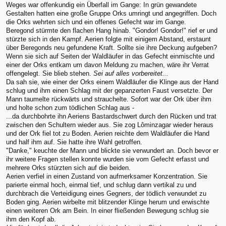
Weges war offenkundig ein Überfall im Gange: In grün gewandete
Gestalten hatten eine große Gruppe Orks umringt und angegriffen. Doch
die Orks wehrten sich und ein offenes Gefecht war im Gange.
Beregond stürmte den flachen Hang hinab. "Gondor! Gondor!" rief er und
stürzte sich in den Kampf. Aerien folgte mit einigem Abstand, erstaunt
über Beregonds neu gefundene Kraft. Sollte sie ihre Deckung aufgeben?
Wenn sie sich auf Seiten der Waldläufer in das Gefecht einmischte und
einer der Orks entkam um davon Meldung zu machen, wäre ihr Verrat
offengelegt. Sie blieb stehen.
Sei auf alles vorbereitet...
Da sah sie, wie einer der Orks einem Waldläufer die Klinge aus der Hand
schlug und ihm einen Schlag mit der gepanzerten Faust versetzte. Der
Mann taumelte rückwärts und strauchelte. Sofort war der Ork über ihm
und holte schon zum tödlichen Schlag aus -
...da durchbohrte ihn Aeriens Bastardschwert durch den Rücken und trat
zwischen den Schultern wieder aus. Sie zog Lôminzagar wieder heraus
und der Ork fiel tot zu Boden. Aerien reichte dem Waldläufer die Hand
und half ihm auf. Sie hatte ihre Wahl getroffen.
"Danke," keuchte der Mann und blickte sie verwundert an. Doch bevor er
ihr weitere Fragen stellen konnte wurden sie vom Gefecht erfasst und
mehrere Orks stürzten sich auf die beiden.
Aerien verfiel in einen Zustand von aufmerksamer Konzentration. Sie
parierte einmal hoch, einmal tief, und schlug dann vertikal zu und
durchbrach die Verteidigung eines Gegners, der tödlich verwundet zu
Boden ging. Aerien wirbelte mit blitzender Klinge herum und erwischte
einen weiteren Ork am Bein. In einer fließenden Bewegung schlug sie
ihm den Kopf ab.