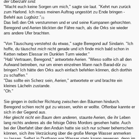
der Überzahl sind.
"Macht euch keine Sorgen um mich," sagte sie laut. "Kehrt nun zurück
zum Harlond. Ich muss meinen Auftrag ungestört zu Ende bringen -
Befehl aus
Lugbúrz
."
(1)
Das ließ den Ork verstummen und er und seine Kumpanen gehorchten.
Beregond und Aerien blickten der Fähre nach, als die Orks sie wieder
ans andere Ufer brachten.
"Von Täuschung verstehst du etwas," sagte Beregond auf Sindarin. "Ich
hoffe, du täuschst
mich
nicht gerade und ich finde mich bald schon in
Ketten neben Elessar im Dunklen Turm wieder."
"Hab' Vertrauen, Beregond," antwortete Aerien. "Wieso sollte ich all den
Aufwand betreiben, nur um einen einzelnen Mann nach Barad-dûr zu
bringen? Ich hätte den Orks auch einfach befehlen können, dich dorthin
zu schaffen."
"Das sollte ein Scherz sein, Aerien," antwortete er und brachte ein
kleines Lächeln zustande.
"Oh."
Sie gingen in östlicher Richtung zwischen den Bäumen hindurch.
Beregond schien recht gut zu wissen, wohin er wollte. Offenbar kannte er
sich in der Gegend aus.
Hier gleicht nicht ein Baum dem anderen,
staunte Aerien, die ihr Leben
lang nichts anderes als die felsige Ödnis Mordors gesehen hatte. Auch
bei der Überfahrt über den Anduin hatte sie sich nur schwer beherrschen
können, sich ihre Verzückung über die große Menge Wasser anmerken
zu lassen. Selbst in Durthang war Wasser stets knapp gewesen, denn im