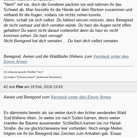
"Nein!" rief sie, doch die Gondorer packten sie und nahmen ihr das
Schwert ab. Man fesselte ihr die Hände auf dem Rücken zusammen und
verband ihr die Augen, sodass sie nichts sehen konnte.
Närrin,
schalt sie sich selbst.
Du hättest wissen müssen, dass Beregond
dir nicht vertraut und dich verraten würde. Du hast die Augen nicht offen
gehalten! Du warst nicht darauf vorbereitet denn du hast es nicht
kommen sehen. Du hast versagt!
Nicht Beregond hat dich verraten.... Du hast dich selbst verraten.
Beregond, Aerien und die Waldläufer Ithiliens zum
Versteck unter den
Emyn Arnen
(1)
schwarze sprache
"Dunkler Turm"
(2)
sindarin
"Schwarzmensch" (Schwarzer Númenorer)
#2
von
Fine
am 18 Feb, 2016 23:43
Aerien und Beregond vom
Versteck unter den Emyn Arnen
Es dämmerte bereits als sie weiter durch den lichter werdenden Wald
Süd-Ithiliens ritten. Je weiter sie nach Süden kamen, desto weiter
standen die Bäume auseinander. Schließlich kamen sie zur Harad-
Straße, die sie glücklicherweise leer vorfanden. Noch einige Meilen
folgten sie ihr bis Beregond das Zeichen zum Anhalten gab. Etwas