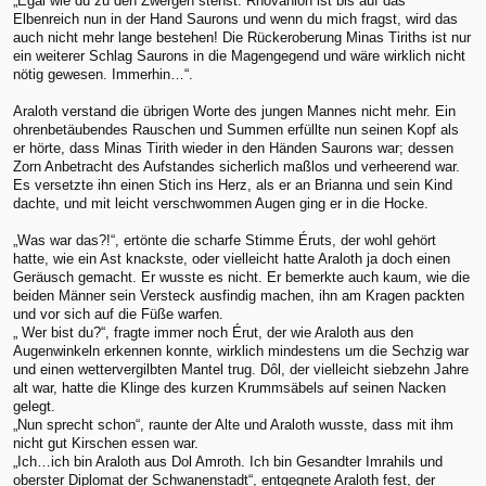
„Egal wie du zu den Zwergen stehst. Rhovanion ist bis auf das
Elbenreich nun in der Hand Saurons und wenn du mich fragst, wird das
auch nicht mehr lange bestehen! Die Rückeroberung Minas Tiriths ist nur
ein weiterer Schlag Saurons in die Magengegend und wäre wirklich nicht
nötig gewesen. Immerhin…“.
Araloth verstand die übrigen Worte des jungen Mannes nicht mehr. Ein
ohrenbetäubendes Rauschen und Summen erfüllte nun seinen Kopf als
er hörte, dass Minas Tirith wieder in den Händen Saurons war; dessen
Zorn Anbetracht des Aufstandes sicherlich maßlos und verheerend war.
Es versetzte ihn einen Stich ins Herz, als er an Brianna und sein Kind
dachte, und mit leicht verschwommen Augen ging er in die Hocke.
„Was war das?!“, ertönte die scharfe Stimme Éruts, der wohl gehört
hatte, wie ein Ast knackste, oder vielleicht hatte Araloth ja doch einen
Geräusch gemacht. Er wusste es nicht. Er bemerkte auch kaum, wie die
beiden Männer sein Versteck ausfindig machen, ihn am Kragen packten
und vor sich auf die Füße warfen.
„ Wer bist du?“, fragte immer noch Érut, der wie Araloth aus den
Augenwinkeln erkennen konnte, wirklich mindestens um die Sechzig war
und einen wettervergilbten Mantel trug. Dôl, der vielleicht siebzehn Jahre
alt war, hatte die Klinge des kurzen Krummsäbels auf seinen Nacken
gelegt.
„Nun sprecht schon“, raunte der Alte und Araloth wusste, dass mit ihm
nicht gut Kirschen essen war.
„Ich…ich bin Araloth aus Dol Amroth. Ich bin Gesandter Imrahils und
oberster Diplomat der Schwanenstadt“, entgegnete Araloth fest, der