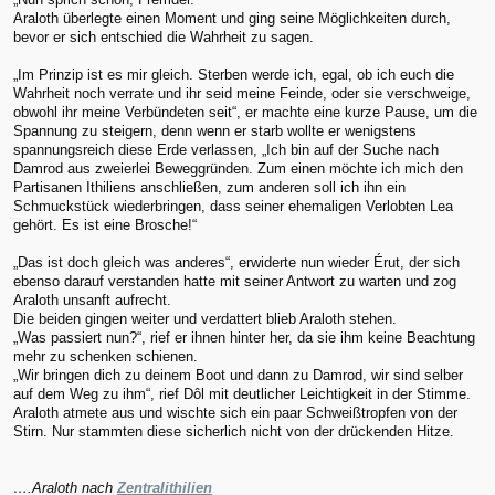
Araloth überlegte einen Moment und ging seine Möglichkeiten durch,
bevor er sich entschied die Wahrheit zu sagen.
„Im Prinzip ist es mir gleich. Sterben werde ich, egal, ob ich euch die
Wahrheit noch verrate und ihr seid meine Feinde, oder sie verschweige,
obwohl ihr meine Verbündeten seit“, er machte eine kurze Pause, um die
Spannung zu steigern, denn wenn er starb wollte er wenigstens
spannungsreich diese Erde verlassen, „Ich bin auf der Suche nach
Damrod aus zweierlei Beweggründen. Zum einen möchte ich mich den
Partisanen Ithiliens anschließen, zum anderen soll ich ihn ein
Schmuckstück wiederbringen, dass seiner ehemaligen Verlobten Lea
gehört. Es ist eine Brosche!“
„Das ist doch gleich was anderes“, erwiderte nun wieder Érut, der sich
ebenso darauf verstanden hatte mit seiner Antwort zu warten und zog
Araloth unsanft aufrecht.
Die beiden gingen weiter und verdattert blieb Araloth stehen.
„Was passiert nun?“, rief er ihnen hinter her, da sie ihm keine Beachtung
mehr zu schenken schienen.
„Wir bringen dich zu deinem Boot und dann zu Damrod, wir sind selber
auf dem Weg zu ihm“, rief Dôl mit deutlicher Leichtigkeit in der Stimme.
Araloth atmete aus und wischte sich ein paar Schweißtropfen von der
Stirn. Nur stammten diese sicherlich nicht von der drückenden Hitze.
….Araloth nach
Zentralithilien