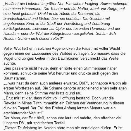
„Verlässt die Liebsten in größer Not. Ein wahrer Feigling. Sowas schimpft
sich einen Ehrenmann. Die Tochter und die Mutter, krank vor Sorge, auf
eine Insel gebracht. Direkt in die Hände der Korsaren, die
brandschatzend und lüstern über sie herfallen. Die Geliebte mit
ungeborenen Kind, in der Stadt der Verwüstung und Zerstörung
zurückgelassen. Entweder als Opfer des tosenden Herumors und der
Haradrim, oder der Wut der Königstreuen ausgeliefert. Schäm dich
Araloth. Schäm dich deiner selbst!“
Voller Wut ließ er in solchen Augenblicken die Faust mit voller Wucht
gegen einen der Laubbäume des Waldes schlagen. So massiv, dass die
Vögel und übriges Getier in den Baumkronen verschreckt das Weite
suchte.
Dies passierte nicht heute, denn er hörte einen Stimmenpaar näher
kommen, schluckte seine Wut herunter und drückte sich gegen den
Baumstamm.
„…was hast du denn auch anderes erwartet, Dôl?“, schnappte Araloth als
ersten Wortfetzen auf. Die Stimme gehörte anscheinend einen sehr alten
Mann, denn seine Stimme war kratzig und rau.
„ Érut mir ist klar, dass nicht voll Hoffnung bestand. Doch war die
Revolte in Minas Tirith immerhin ein Zeichen der Veränderung in diesen
dunklen Tagen! Der Fall des Erebor Anfang letzten Monats war ein
erschütternder Verlust!“
Der Mann, der Érut hieß, schnaubte laut und tadelte, den offenbar viel
jüngeren Dôl, mit spöttischen Tonfall.
„Diesen Teufelsberg im Norden hätte man nie verteidigen dürfen. Er ist