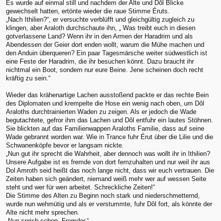
Es wurde auf einmal still und nachdem der Alte und Dôl Blicke
gewechselt hatten, ertönte wieder die raue Stimme Éruts.
„Nach Ithilien?“, er versuchte verblüfft und gleichgültig zugleich zu
klingen, aber Araloth durchschaute ihn, „ Was treibt euch in diesen
gotverlassene Land? Wenn ihr in den Armen der Haradrim und als
Abendessen der Geier dort enden wollt, warum die Mühe machen und
den Anduin überqueren? Ein paar Tagesmärsche weiter südwestlich ist
eine Feste der Haradrim, die ihr besuchen könnt. Dazu braucht ihr
nichtmal ein Boot, sondern nur eure Beine. Jene scheinen doch recht
kräftig zu sein.“
Wieder das krähenartige Lachen ausstoßend packte er das rechte Bein
des Diplomaten und krempelte die Hose ein wenig nach oben, um Dôl
Araloths durchtrainierten Waden zu zeigen. Als er jedoch die Wade
begutachtete, gefror ihm das Lachen und Dôl entfuhr ein lautes Stöhnen.
Sie blickten auf das Familienwappen Araloths Familie, dass auf seine
Wade gebrannt worden war. Wie in Trance fuhr Érut über die Lilie und die
Schwanenköpfe bevor er langsam nickte.
„Nun gut ihr sprecht die Wahrheit, aber dennoch was wollt ihr in Ithilien?
Unsere Aufgabe ist es fremde von dort fernzuhalten und nur weil ihr aus
Dol Amroth seid heißt das noch lange nicht, dass wir euch vertrauen. Die
Zeiten haben sich geändert, niemand weiß mehr wer auf wessen Seite
steht und wer für wen arbeitet. Schreckliche Zeiten!“
Die Stimme des Alten zu Beginn noch stark und niederschmetternd,
wurde nun wehmütig und als er verstummte, fuhr Dôl fort, als könnte der
Alte nicht mehr sprechen.
„Nun sprich schon, Fremder.“