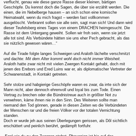
verflucht, genau wie diese ganze Rasse dieser kleinen, bärtigen
Geschöpfe. Du kennst doch die Sagen, die über sie erzählt werden. Die
einen, die im Nebelberge hausen – an sich schon eine komische
Heimatwahl, wenn du mich fragst – werden fast vollkommen
ausgelöscht. Verbrannt sollen sie alle sein, sagt man sich! Und dann wird
dieser Teufelsberg eines Tages von einem DRACHEN heimgesucht. Die
Rasse ist dem Untergang geweiht. Sollen wir froh sein, wenn sie jetzt
alle tot sind. Als Verbündete hätten sie uns eher Pech gebracht, als das
sie nützlich gewesen wären…“
Auf die Tirade folgte langes Schweigen und Araloth lächelte verschmitzt
und dachte:
Mit dem Alter kommt wohl doch nicht immer Weisheit.
Araloth hatte zwar nicht mit vielen Zwergen Kontakt gehabt, doch mit
jenen des Erebors und Ered Luins war er, als diplomatischer Vertreter der
Schwanenstadt, in Kontakt getreten.
Sehr stolze und habgierige Geschöpfe waren es zwar, da irrte sich der
Mann nicht, aber dennoch ehrenvoll und loyal bis zum Tode. Einen
Vertrag zu brechen oder die Bündnistreue auch in größter Not zu
verwehren, käme ihnen nie in den Sinn. Des Weiteren sollte man
niemand den Tod gönnen, gerade in diesen Zeiten wo die Verbündeten
der Menschen rar und die freien Völker vor der totalen Vernichtung
standen.
Doch er wurde jeh aus seinen Überlegungen gerissen, als Dôl sichtlich
erschüttert und peinlich berührt, gedämpft fortfuhr.