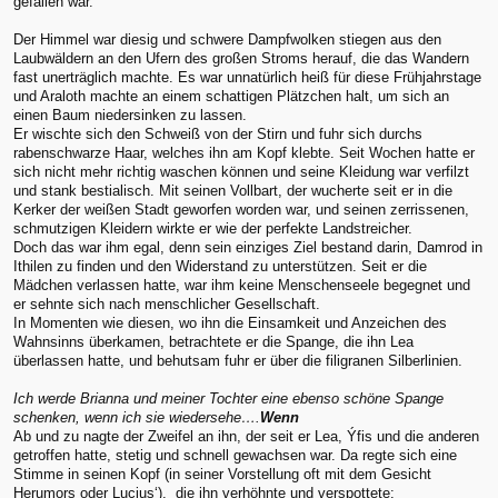
gefallen war.
Der Himmel war diesig und schwere Dampfwolken stiegen aus den
Laubwäldern an den Ufern des großen Stroms herauf, die das Wandern
fast unerträglich machte. Es war unnatürlich heiß für diese Frühjahrstage
und Araloth machte an einem schattigen Plätzchen halt, um sich an
einen Baum niedersinken zu lassen.
Er wischte sich den Schweiß von der Stirn und fuhr sich durchs
rabenschwarze Haar, welches ihn am Kopf klebte. Seit Wochen hatte er
sich nicht mehr richtig waschen können und seine Kleidung war verfilzt
und stank bestialisch. Mit seinen Vollbart, der wucherte seit er in die
Kerker der weißen Stadt geworfen worden war, und seinen zerrissenen,
schmutzigen Kleidern wirkte er wie der perfekte Landstreicher.
Doch das war ihm egal, denn sein einziges Ziel bestand darin, Damrod in
Ithilen zu finden und den Widerstand zu unterstützen. Seit er die
Mädchen verlassen hatte, war ihm keine Menschenseele begegnet und
er sehnte sich nach menschlicher Gesellschaft.
In Momenten wie diesen, wo ihn die Einsamkeit und Anzeichen des
Wahnsinns überkamen, betrachtete er die Spange, die ihn Lea
überlassen hatte, und behutsam fuhr er über die filigranen Silberlinien.
Ich werde Brianna und meiner Tochter eine ebenso schöne Spange
schenken, wenn ich sie wiedersehe….
Wenn
Ab und zu nagte der Zweifel an ihn, der seit er Lea, Ýfis und die anderen
getroffen hatte, stetig und schnell gewachsen war. Da regte sich eine
Stimme in seinen Kopf (in seiner Vorstellung oft mit dem Gesicht
Herumors oder Lucius‘), die ihn verhöhnte und verspottete: