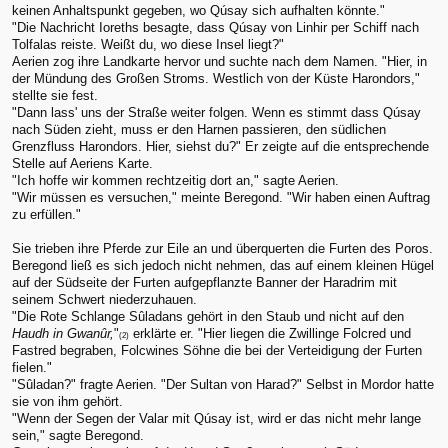
keinen Anhaltspunkt gegeben, wo Qúsay sich aufhalten könnte."
"Die Nachricht Ioreths besagte, dass Qúsay von Linhir per Schiff nach
Tolfalas reiste. Weißt du, wo diese Insel liegt?"
Aerien zog ihre Landkarte hervor und suchte nach dem Namen. "Hier, in
der Mündung des Großen Stroms. Westlich von der Küste Harondors,"
stellte sie fest.
"Dann lass' uns der Straße weiter folgen. Wenn es stimmt dass Qúsay
nach Süden zieht, muss er den Harnen passieren, den südlichen
Grenzfluss Harondors. Hier, siehst du?" Er zeigte auf die entsprechende
Stelle auf Aeriens Karte.
"Ich hoffe wir kommen rechtzeitig dort an," sagte Aerien.
"Wir müssen es versuchen," meinte Beregond. "Wir haben einen Auftrag
zu erfüllen."
Sie trieben ihre Pferde zur Eile an und überquerten die Furten des Poros.
Beregond ließ es sich jedoch nicht nehmen, das auf einem kleinen Hügel
auf der Südseite der Furten aufgepflanzte Banner der Haradrim mit
seinem Schwert niederzuhauen.
"Die Rote Schlange Sûladans gehört in den Staub und nicht auf den
Haudh in Gwanûr,
"
erklärte er. "Hier liegen die Zwillinge Folcred und
(2)
Fastred begraben, Folcwines Söhne die bei der Verteidigung der Furten
fielen."
"Sûladan?" fragte Aerien. "Der Sultan von Harad?" Selbst in Mordor hatte
sie von ihm gehört.
"Wenn der Segen der Valar mit Qúsay ist, wird er das nicht mehr lange
sein," sagte Beregond.