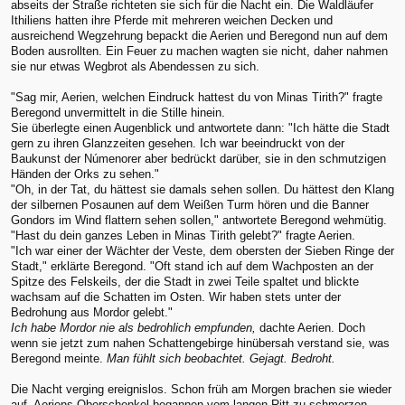
abseits der Straße richteten sie sich für die Nacht ein. Die Waldläufer
Ithiliens hatten ihre Pferde mit mehreren weichen Decken und
ausreichend Wegzehrung bepackt die Aerien und Beregond nun auf dem
Boden ausrollten. Ein Feuer zu machen wagten sie nicht, daher nahmen
sie nur etwas Wegbrot als Abendessen zu sich.
"Sag mir, Aerien, welchen Eindruck hattest du von Minas Tirith?" fragte
Beregond unvermittelt in die Stille hinein.
Sie überlegte einen Augenblick und antwortete dann: "Ich hätte die Stadt
gern zu ihren Glanzzeiten gesehen. Ich war beeindruckt von der
Baukunst der Númenorer aber bedrückt darüber, sie in den schmutzigen
Händen der Orks zu sehen."
"Oh, in der Tat, du hättest sie damals sehen sollen. Du hättest den Klang
der silbernen Posaunen auf dem Weißen Turm hören und die Banner
Gondors im Wind flattern sehen sollen," antwortete Beregond wehmütig.
"Hast du dein ganzes Leben in Minas Tirith gelebt?" fragte Aerien.
"Ich war einer der Wächter der Veste, dem obersten der Sieben Ringe der
Stadt," erklärte Beregond. "Oft stand ich auf dem Wachposten an der
Spitze des Felskeils, der die Stadt in zwei Teile spaltet und blickte
wachsam auf die Schatten im Osten. Wir haben stets unter der
Bedrohung aus Mordor gelebt."
Ich habe Mordor nie als bedrohlich empfunden,
dachte Aerien. Doch
wenn sie jetzt zum nahen Schattengebirge hinübersah verstand sie, was
Beregond meinte.
Man fühlt sich beobachtet. Gejagt. Bedroht.
Die Nacht verging ereignislos. Schon früh am Morgen brachen sie wieder
auf. Aeriens Oberschenkel begannen vom langen Ritt zu schmerzen,