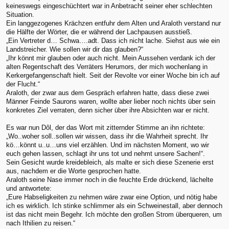
keineswegs eingeschüchtert war in Anbetracht seiner eher schlechten
Situation.
Ein langgezogenes Krächzen entfuhr dem Alten und Araloth verstand nur
die Hälfte der Wörter, die er während der Lachpausen ausstieß.
„Ein Vertreter d… Schwa….adt. Dass ich nicht lache. Siehst aus wie ein
Landstreicher. Wie sollen wir dir das glauben?“
„Ihr könnt mir glauben oder auch nicht. Mein Aussehen verdank ich der
alten Regentschaft des Verräters Herumors, der mich wochenlang in
Kerkergefangenschaft hielt. Seit der Revolte vor einer Woche bin ich auf
der Flucht.“
Araloth, der zwar aus dem Gespräch erfahren hatte, dass diese zwei
Männer Feinde Saurons waren, wollte aber lieber noch nichts über sein
konkretes Ziel verraten, denn sicher über ihre Absichten war er nicht.
Es war nun Dôl, der das Wort mit zitternder Stimme an ihn richtete:
„Wo..woher soll..sollen wir wissen, dass ihr die Wahrheit sprecht. Ihr
kö…könnt u..u…uns viel erzählen. Und im nächsten Moment, wo wir
euch gehen lassen, schlagt ihr uns tot und nehmt unsere Sachen!“.
Sein Gesicht wurde kreidebleich, als malte er sich diese Szenerie erst
aus, nachdem er die Worte gesprochen hatte.
Araloth seine Nase immer noch in die feuchte Erde drückend, lächelte
und antwortete:
„Eure Habseligkeiten zu nehmen wäre zwar eine Option, und nötig habe
ich es wirklich. Ich stinke schlimmer als ein Schweinestall, aber dennoch
ist das nicht mein Begehr. Ich möchte den großen Strom überqueren, um
nach Ithilien zu reisen.“