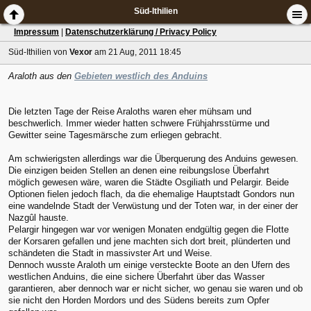
Süd-Ithilien
Impressum
|
Datenschutzerklärung / Privacy Policy
Süd-Ithilien
von
Vexor
am 21 Aug, 2011 18:45
Araloth aus den
Gebieten westlich des Anduins
Die letzten Tage der Reise Araloths waren eher mühsam und
beschwerlich. Immer wieder hatten schwere Frühjahrsstürme und
Gewitter seine Tagesmärsche zum erliegen gebracht.
Am schwierigsten allerdings war die Überquerung des Anduins gewesen.
Die einzigen beiden Stellen an denen eine reibungslose Überfahrt
möglich gewesen wäre, waren die Städte Osgiliath und Pelargir. Beide
Optionen fielen jedoch flach, da die ehemalige Hauptstadt Gondors nun
eine wandelnde Stadt der Verwüstung und der Toten war, in der einer der
Nazgûl hauste.
Pelargir hingegen war vor wenigen Monaten endgültig gegen die Flotte
der Korsaren gefallen und jene machten sich dort breit, plünderten und
schändeten die Stadt in massivster Art und Weise.
Dennoch wusste Araloth um einige versteckte Boote an den Ufern des
westlichen Anduins, die eine sichere Überfahrt über das Wasser
garantieren, aber dennoch war er nicht sicher, wo genau sie waren und ob
sie nicht den Horden Mordors und des Südens bereits zum Opfer