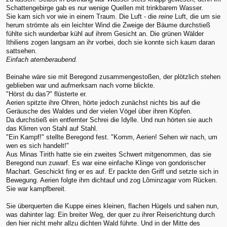
Schattengebirge gab es nur wenige Quellen mit trinkbarem Wasser.
Sie kam sich vor wie in einem Traum. Die Luft - die
reine
Luft, die um sie
herum strömte als ein leichter Wind die Zweige der Bäume durchstieß
fühlte sich wunderbar kühl auf ihrem Gesicht an. Die grünen Wälder
Ithiliens zogen langsam an ihr vorbei, doch sie konnte sich kaum daran
sattsehen.
Einfach atemberaubend.
Beinahe wäre sie mit Beregond zusammengestoßen, der plötzlich stehen
geblieben war und aufmerksam nach vorne blickte.
"Hörst du das?" flüsterte er.
Aerien spitzte ihre Ohren, hörte jedoch zunächst nichts bis auf die
Geräusche des Waldes und der vielen Vögel über ihren Köpfen.
Da durchstieß ein entfernter Schrei die Idylle. Und nun hörten sie auch
das Klirren von Stahl auf Stahl.
"Ein Kampf!" stellte Beregond fest. "Komm, Aerien! Sehen wir nach, um
wen es sich handelt!"
Aus Minas Tirith hatte sie ein zweites Schwert mitgenommen, das sie
Beregond nun zuwarf. Es war eine einfache Klinge von gondorischer
Machart. Geschickt fing er es auf. Er packte den Griff und setzte sich in
Bewegung. Aerien folgte ihm dichtauf und zog Lôminzagar vom Rücken.
Sie war kampfbereit.
Sie überquerten die Kuppe eines kleinen, flachen Hügels und sahen nun,
was dahinter lag: Ein breiter Weg, der quer zu ihrer Reiserichtung durch
den hier nicht mehr allzu dichten Wald führte. Und in der Mitte des