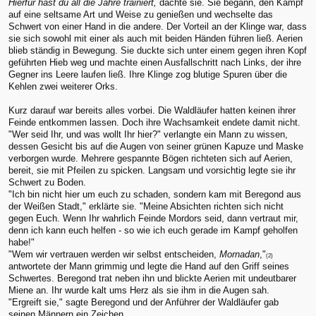
Hierfür hast du all die Jahre trainiert,
dachte sie. Sie begann, den Kampf
auf eine seltsame Art und Weise zu genießen und wechselte das
Schwert von einer Hand in die andere. Der Vorteil an der Klinge war, dass
sie sich sowohl mit einer als auch mit beiden Händen führen ließ. Aerien
blieb ständig in Bewegung. Sie duckte sich unter einem gegen ihren Kopf
geführten Hieb weg und machte einen Ausfallschritt nach Links, der ihre
Gegner ins Leere laufen ließ. Ihre Klinge zog blutige Spuren über die
Kehlen zwei weiterer Orks.
Kurz darauf war bereits alles vorbei. Die Waldläufer hatten keinen ihrer
Feinde entkommen lassen. Doch ihre Wachsamkeit endete damit nicht.
"Wer seid Ihr, und was wollt Ihr hier?" verlangte ein Mann zu wissen,
dessen Gesicht bis auf die Augen von seiner grünen Kapuze und Maske
verborgen wurde. Mehrere gespannte Bögen richteten sich auf Aerien,
bereit, sie mit Pfeilen zu spicken. Langsam und vorsichtig legte sie ihr
Schwert zu Boden.
"Ich bin nicht hier um euch zu schaden, sondern kam mit Beregond aus
der Weißen Stadt," erklärte sie. "Meine Absichten richten sich nicht
gegen Euch. Wenn Ihr wahrlich Feinde Mordors seid, dann vertraut mir,
denn ich kann euch helfen - so wie ich euch gerade im Kampf geholfen
habe!"
"Wem wir vertrauen werden wir selbst entscheiden,
Mornadan
,"
(2)
antwortete der Mann grimmig und legte die Hand auf den Griff seines
Schwertes. Beregond trat neben ihn und blickte Aerien mit undeutbarer
Miene an. Ihr wurde kalt ums Herz als sie ihm in die Augen sah.
"Ergreift sie," sagte Beregond und der Anführer der Waldläufer gab
seinen Männern ein Zeichen.