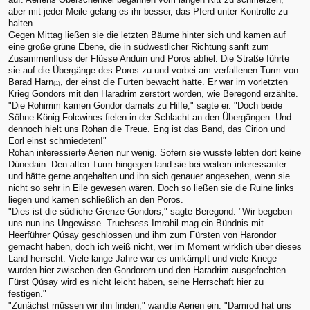
aber mit jeder Meile gelang es ihr besser, das Pferd unter Kontrolle zu
halten.
Gegen Mittag ließen sie die letzten Bäume hinter sich und kamen auf
eine große grüne Ebene, die in südwestlicher Richtung sanft zum
Zusammenfluss der Flüsse Anduin und Poros abfiel. Die Straße führte
sie auf die Übergänge des Poros zu und vorbei am verfallenen Turm von
Barad Harn
, der einst die Furten bewacht hatte. Er war im vorletzten
(1)
Krieg Gondors mit den Haradrim zerstört worden, wie Beregond erzählte.
"Die Rohirrim kamen Gondor damals zu Hilfe," sagte er. "Doch beide
Söhne König Folcwines fielen in der Schlacht an den Übergängen. Und
dennoch hielt uns Rohan die Treue. Eng ist das Band, das Cirion und
Eorl einst schmiedeten!"
Rohan interessierte Aerien nur wenig. Sofern sie wusste lebten dort keine
Dúnedain. Den alten Turm hingegen fand sie bei weitem interessanter
und hätte gerne angehalten und ihn sich genauer angesehen, wenn sie
nicht so sehr in Eile gewesen wären. Doch so ließen sie die Ruine links
liegen und kamen schließlich an den Poros.
"Dies ist die südliche Grenze Gondors," sagte Beregond. "Wir begeben
uns nun ins Ungewisse. Truchsess Imrahil mag ein Bündnis mit
Heerführer Qúsay geschlossen und ihm zum Fürsten von Harondor
gemacht haben, doch ich weiß nicht, wer im Moment wirklich über dieses
Land herrscht. Viele lange Jahre war es umkämpft und viele Kriege
wurden hier zwischen den Gondorern und den Haradrim ausgefochten.
Fürst Qúsay wird es nicht leicht haben, seine Herrschaft hier zu
festigen."
"Zunächst müssen wir ihn finden," wandte Aerien ein. "Damrod hat uns