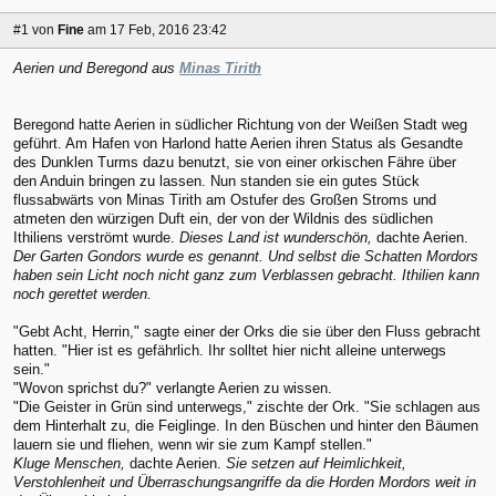
#1
von
Fine
am 17 Feb, 2016 23:42
Aerien und Beregond aus
Minas Tirith
Beregond hatte Aerien in südlicher Richtung von der Weißen Stadt weg
geführt. Am Hafen von Harlond hatte Aerien ihren Status als Gesandte
des Dunklen Turms dazu benutzt, sie von einer orkischen Fähre über
den Anduin bringen zu lassen. Nun standen sie ein gutes Stück
flussabwärts von Minas Tirith am Ostufer des Großen Stroms und
atmeten den würzigen Duft ein, der von der Wildnis des südlichen
Ithiliens verströmt wurde.
Dieses Land ist wunderschön,
dachte Aerien.
Der Garten Gondors wurde es genannt. Und selbst die Schatten Mordors
haben sein Licht noch nicht ganz zum Verblassen gebracht. Ithilien kann
noch gerettet werden.
"Gebt Acht, Herrin," sagte einer der Orks die sie über den Fluss gebracht
hatten. "Hier ist es gefährlich. Ihr solltet hier nicht alleine unterwegs
sein."
"Wovon sprichst du?" verlangte Aerien zu wissen.
"Die Geister in Grün sind unterwegs," zischte der Ork. "Sie schlagen aus
dem Hinterhalt zu, die Feiglinge. In den Büschen und hinter den Bäumen
lauern sie und fliehen, wenn wir sie zum Kampf stellen."
Kluge Menschen,
dachte Aerien.
Sie setzen auf Heimlichkeit,
Verstohlenheit und Überraschungsangriffe da die Horden Mordors weit in