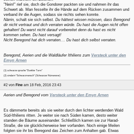
"Nein!" rief sie, doch die Gondorer packten sie und nahmen ihr das
Schwert ab. Man fesselte ihr die Hände auf dem Rücken zusammen und
verband ihr die Augen, sodass sie nichts sehen konnte.
Närrin,
schalt sie sich selbst.
Du hättest wissen müssen, dass Beregond
dir nicht vertraut und dich verraten würde. Du hast die Augen nicht offen
gehalten! Du warst nicht darauf vorbereitet denn du hast es nicht
kommen sehen. Du hast versagt!
Nicht Beregond hat dich verraten.... Du hast dich selbst verraten.
Beregond, Aerien und die Waldläufer Ithiliens zum
Versteck unter den
Emyn Arnen
(1)
schwarze sprache
"Dunkler Turm"
(2)
sindarin
"Schwarzmensch" (Schwarzer Númenorer)
#2
von
Fine
am 18 Feb, 2016 23:43
Aerien und Beregond vom
Versteck unter den Emyn Arnen
Es dämmerte bereits als sie weiter durch den lichter werdenden Wald
Süd-Ithiliens ritten. Je weiter sie nach Süden kamen, desto weiter
standen die Bäume auseinander. Schließlich kamen sie zur Harad-
Straße, die sie glücklicherweise leer vorfanden. Noch einige Meilen
folgten sie ihr bis Beregond das Zeichen zum Anhalten gab. Etwas