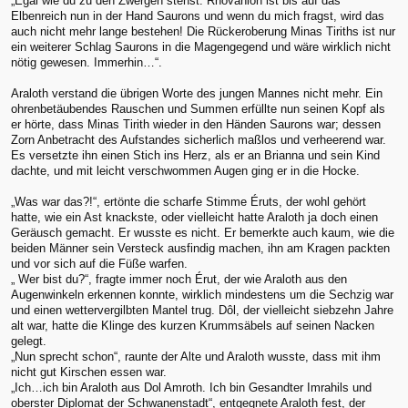
„Egal wie du zu den Zwergen stehst. Rhovanion ist bis auf das
Elbenreich nun in der Hand Saurons und wenn du mich fragst, wird das
auch nicht mehr lange bestehen! Die Rückeroberung Minas Tiriths ist nur
ein weiterer Schlag Saurons in die Magengegend und wäre wirklich nicht
nötig gewesen. Immerhin…“.
Araloth verstand die übrigen Worte des jungen Mannes nicht mehr. Ein
ohrenbetäubendes Rauschen und Summen erfüllte nun seinen Kopf als
er hörte, dass Minas Tirith wieder in den Händen Saurons war; dessen
Zorn Anbetracht des Aufstandes sicherlich maßlos und verheerend war.
Es versetzte ihn einen Stich ins Herz, als er an Brianna und sein Kind
dachte, und mit leicht verschwommen Augen ging er in die Hocke.
„Was war das?!“, ertönte die scharfe Stimme Éruts, der wohl gehört
hatte, wie ein Ast knackste, oder vielleicht hatte Araloth ja doch einen
Geräusch gemacht. Er wusste es nicht. Er bemerkte auch kaum, wie die
beiden Männer sein Versteck ausfindig machen, ihn am Kragen packten
und vor sich auf die Füße warfen.
„ Wer bist du?“, fragte immer noch Érut, der wie Araloth aus den
Augenwinkeln erkennen konnte, wirklich mindestens um die Sechzig war
und einen wettervergilbten Mantel trug. Dôl, der vielleicht siebzehn Jahre
alt war, hatte die Klinge des kurzen Krummsäbels auf seinen Nacken
gelegt.
„Nun sprecht schon“, raunte der Alte und Araloth wusste, dass mit ihm
nicht gut Kirschen essen war.
„Ich…ich bin Araloth aus Dol Amroth. Ich bin Gesandter Imrahils und
oberster Diplomat der Schwanenstadt“, entgegnete Araloth fest, der