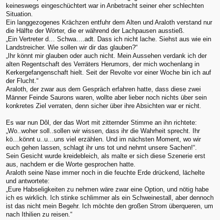
keineswegs eingeschüchtert war in Anbetracht seiner eher schlechten
Situation.
Ein langgezogenes Krächzen entfuhr dem Alten und Araloth verstand nur
die Hälfte der Wörter, die er während der Lachpausen ausstieß.
„Ein Vertreter d… Schwa….adt. Dass ich nicht lache. Siehst aus wie ein
Landstreicher. Wie sollen wir dir das glauben?“
„Ihr könnt mir glauben oder auch nicht. Mein Aussehen verdank ich der
alten Regentschaft des Verräters Herumors, der mich wochenlang in
Kerkergefangenschaft hielt. Seit der Revolte vor einer Woche bin ich auf
der Flucht.“
Araloth, der zwar aus dem Gespräch erfahren hatte, dass diese zwei
Männer Feinde Saurons waren, wollte aber lieber noch nichts über sein
konkretes Ziel verraten, denn sicher über ihre Absichten war er nicht.
Es war nun Dôl, der das Wort mit zitternder Stimme an ihn richtete:
„Wo..woher soll..sollen wir wissen, dass ihr die Wahrheit sprecht. Ihr
kö…könnt u..u…uns viel erzählen. Und im nächsten Moment, wo wir
euch gehen lassen, schlagt ihr uns tot und nehmt unsere Sachen!“.
Sein Gesicht wurde kreidebleich, als malte er sich diese Szenerie erst
aus, nachdem er die Worte gesprochen hatte.
Araloth seine Nase immer noch in die feuchte Erde drückend, lächelte
und antwortete:
„Eure Habseligkeiten zu nehmen wäre zwar eine Option, und nötig habe
ich es wirklich. Ich stinke schlimmer als ein Schweinestall, aber dennoch
ist das nicht mein Begehr. Ich möchte den großen Strom überqueren, um
nach Ithilien zu reisen.“