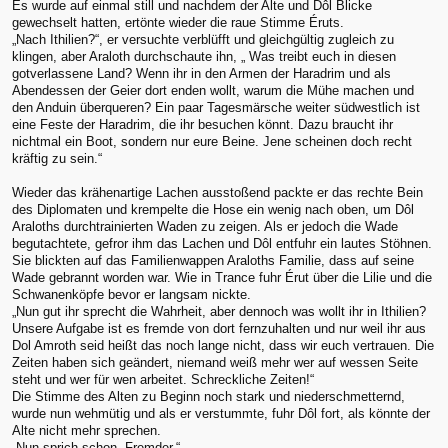
Es wurde auf einmal still und nachdem der Alte und Dôl Blicke
gewechselt hatten, ertönte wieder die raue Stimme Éruts.
„Nach Ithilien?“, er versuchte verblüfft und gleichgültig zugleich zu
klingen, aber Araloth durchschaute ihn, „ Was treibt euch in diesen
gotverlassene Land? Wenn ihr in den Armen der Haradrim und als
Abendessen der Geier dort enden wollt, warum die Mühe machen und
den Anduin überqueren? Ein paar Tagesmärsche weiter südwestlich ist
eine Feste der Haradrim, die ihr besuchen könnt. Dazu braucht ihr
nichtmal ein Boot, sondern nur eure Beine. Jene scheinen doch recht
kräftig zu sein.“
Wieder das krähenartige Lachen ausstoßend packte er das rechte Bein
des Diplomaten und krempelte die Hose ein wenig nach oben, um Dôl
Araloths durchtrainierten Waden zu zeigen. Als er jedoch die Wade
begutachtete, gefror ihm das Lachen und Dôl entfuhr ein lautes Stöhnen.
Sie blickten auf das Familienwappen Araloths Familie, dass auf seine
Wade gebrannt worden war. Wie in Trance fuhr Érut über die Lilie und die
Schwanenköpfe bevor er langsam nickte.
„Nun gut ihr sprecht die Wahrheit, aber dennoch was wollt ihr in Ithilien?
Unsere Aufgabe ist es fremde von dort fernzuhalten und nur weil ihr aus
Dol Amroth seid heißt das noch lange nicht, dass wir euch vertrauen. Die
Zeiten haben sich geändert, niemand weiß mehr wer auf wessen Seite
steht und wer für wen arbeitet. Schreckliche Zeiten!“
Die Stimme des Alten zu Beginn noch stark und niederschmetternd,
wurde nun wehmütig und als er verstummte, fuhr Dôl fort, als könnte der
Alte nicht mehr sprechen.
„Nun sprich schon, Fremder.“