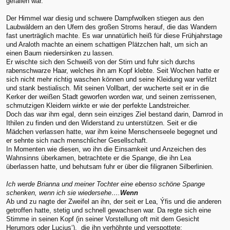
gefallen war.
Der Himmel war diesig und schwere Dampfwolken stiegen aus den
Laubwäldern an den Ufern des großen Stroms herauf, die das Wandern
fast unerträglich machte. Es war unnatürlich heiß für diese Frühjahrstage
und Araloth machte an einem schattigen Plätzchen halt, um sich an
einen Baum niedersinken zu lassen.
Er wischte sich den Schweiß von der Stirn und fuhr sich durchs
rabenschwarze Haar, welches ihn am Kopf klebte. Seit Wochen hatte er
sich nicht mehr richtig waschen können und seine Kleidung war verfilzt
und stank bestialisch. Mit seinen Vollbart, der wucherte seit er in die
Kerker der weißen Stadt geworfen worden war, und seinen zerrissenen,
schmutzigen Kleidern wirkte er wie der perfekte Landstreicher.
Doch das war ihm egal, denn sein einziges Ziel bestand darin, Damrod in
Ithilen zu finden und den Widerstand zu unterstützen. Seit er die
Mädchen verlassen hatte, war ihm keine Menschenseele begegnet und
er sehnte sich nach menschlicher Gesellschaft.
In Momenten wie diesen, wo ihn die Einsamkeit und Anzeichen des
Wahnsinns überkamen, betrachtete er die Spange, die ihn Lea
überlassen hatte, und behutsam fuhr er über die filigranen Silberlinien.
Ich werde Brianna und meiner Tochter eine ebenso schöne Spange
schenken, wenn ich sie wiedersehe….
Wenn
Ab und zu nagte der Zweifel an ihn, der seit er Lea, Ýfis und die anderen
getroffen hatte, stetig und schnell gewachsen war. Da regte sich eine
Stimme in seinen Kopf (in seiner Vorstellung oft mit dem Gesicht
Herumors oder Lucius‘), die ihn verhöhnte und verspottete: