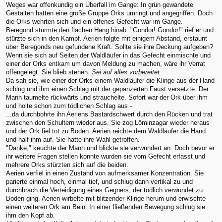
Weges war offenkundig ein Überfall im Gange: In grün gewandete
Gestalten hatten eine große Gruppe Orks umringt und angegriffen. Doch
die Orks wehrten sich und ein offenes Gefecht war im Gange.
Beregond stürmte den flachen Hang hinab. "Gondor! Gondor!" rief er und
stürzte sich in den Kampf. Aerien folgte mit einigem Abstand, erstaunt
über Beregonds neu gefundene Kraft. Sollte sie ihre Deckung aufgeben?
Wenn sie sich auf Seiten der Waldläufer in das Gefecht einmischte und
einer der Orks entkam um davon Meldung zu machen, wäre ihr Verrat
offengelegt. Sie blieb stehen.
Sei auf alles vorbereitet...
Da sah sie, wie einer der Orks einem Waldläufer die Klinge aus der Hand
schlug und ihm einen Schlag mit der gepanzerten Faust versetzte. Der
Mann taumelte rückwärts und strauchelte. Sofort war der Ork über ihm
und holte schon zum tödlichen Schlag aus -
...da durchbohrte ihn Aeriens Bastardschwert durch den Rücken und trat
zwischen den Schultern wieder aus. Sie zog Lôminzagar wieder heraus
und der Ork fiel tot zu Boden. Aerien reichte dem Waldläufer die Hand
und half ihm auf. Sie hatte ihre Wahl getroffen.
"Danke," keuchte der Mann und blickte sie verwundert an. Doch bevor er
ihr weitere Fragen stellen konnte wurden sie vom Gefecht erfasst und
mehrere Orks stürzten sich auf die beiden.
Aerien verfiel in einen Zustand von aufmerksamer Konzentration. Sie
parierte einmal hoch, einmal tief, und schlug dann vertikal zu und
durchbrach die Verteidigung eines Gegners, der tödlich verwundet zu
Boden ging. Aerien wirbelte mit blitzender Klinge herum und erwischte
einen weiteren Ork am Bein. In einer fließenden Bewegung schlug sie
ihm den Kopf ab.