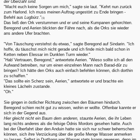
der Überzahl sind.
"Macht euch keine Sorgen um mich," sagte sie laut. "Kehrt nun zurück
zum Harlond. Ich muss meinen Auftrag ungestört zu Ende bringen -
Befehl aus
Lugbúrz
."
(1)
Das ließ den Ork verstummen und er und seine Kumpanen gehorchten.
Beregond und Aerien blickten der Fähre nach, als die Orks sie wieder
ans andere Ufer brachten.
"Von Täuschung verstehst du etwas," sagte Beregond auf Sindarin. "Ich
hoffe, du täuschst
mich
nicht gerade und ich finde mich bald schon in
Ketten neben Elessar im Dunklen Turm wieder."
"Hab' Vertrauen, Beregond," antwortete Aerien. "Wieso sollte ich all den
Aufwand betreiben, nur um einen einzelnen Mann nach Barad-dûr zu
bringen? Ich hätte den Orks auch einfach befehlen können, dich dorthin
zu schaffen."
"Das sollte ein Scherz sein, Aerien," antwortete er und brachte ein
kleines Lächeln zustande.
"Oh."
Sie gingen in östlicher Richtung zwischen den Bäumen hindurch.
Beregond schien recht gut zu wissen, wohin er wollte. Offenbar kannte er
sich in der Gegend aus.
Hier gleicht nicht ein Baum dem anderen,
staunte Aerien, die ihr Leben
lang nichts anderes als die felsige Ödnis Mordors gesehen hatte. Auch
bei der Überfahrt über den Anduin hatte sie sich nur schwer beherrschen
können, sich ihre Verzückung über die große Menge Wasser anmerken
zu lassen. Selbst in Durthang war Wasser stets knapp gewesen, denn im