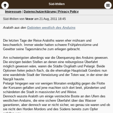
Süd-Ithilien
Impressum
|
Datenschutzerklärung / Privacy Policy
Süd-Ithilien
von
Vexor
am 21 Aug, 2011 18:45
Araloth aus den
Gebieten westlich des Anduins
Die letzten Tage der Reise Araloths waren eher mühsam und
beschwerlich. Immer wieder hatten schwere Frühjahrsstürme und
Gewitter seine Tagesmärsche zum erliegen gebracht.
Am schwierigsten allerdings war die Überquerung des Anduins gewesen.
Die einzigen beiden Stellen an denen eine reibungslose Überfahrt
möglich gewesen wäre, waren die Städte Osgiliath und Pelargir. Beide
Optionen fielen jedoch flach, da die ehemalige Hauptstadt Gondors nun
eine wandelnde Stadt der Verwüstung und der Toten war, in der einer der
Nazgûl hauste.
Pelargir hingegen war vor wenigen Monaten endgültig gegen die Flotte
der Korsaren gefallen und jene machten sich dort breit, plünderten und
schändeten die Stadt in massivster Art und Weise.
Dennoch wusste Araloth um einige versteckte Boote an den Ufern des
westlichen Anduins, die eine sichere Überfahrt über das Wasser
garantieren, aber dennoch war er nicht sicher, wo genau sie waren und ob
sie nicht den Horden Mordors und des Südens bereits zum Opfer