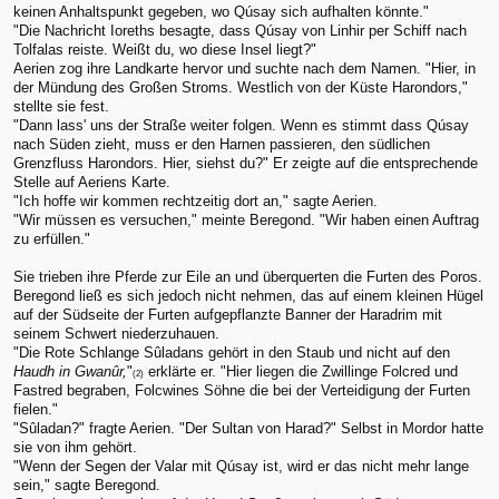
keinen Anhaltspunkt gegeben, wo Qúsay sich aufhalten könnte."
"Die Nachricht Ioreths besagte, dass Qúsay von Linhir per Schiff nach
Tolfalas reiste. Weißt du, wo diese Insel liegt?"
Aerien zog ihre Landkarte hervor und suchte nach dem Namen. "Hier, in
der Mündung des Großen Stroms. Westlich von der Küste Harondors,"
stellte sie fest.
"Dann lass' uns der Straße weiter folgen. Wenn es stimmt dass Qúsay
nach Süden zieht, muss er den Harnen passieren, den südlichen
Grenzfluss Harondors. Hier, siehst du?" Er zeigte auf die entsprechende
Stelle auf Aeriens Karte.
"Ich hoffe wir kommen rechtzeitig dort an," sagte Aerien.
"Wir müssen es versuchen," meinte Beregond. "Wir haben einen Auftrag
zu erfüllen."
Sie trieben ihre Pferde zur Eile an und überquerten die Furten des Poros.
Beregond ließ es sich jedoch nicht nehmen, das auf einem kleinen Hügel
auf der Südseite der Furten aufgepflanzte Banner der Haradrim mit
seinem Schwert niederzuhauen.
"Die Rote Schlange Sûladans gehört in den Staub und nicht auf den
Haudh in Gwanûr,
"
erklärte er. "Hier liegen die Zwillinge Folcred und
(2)
Fastred begraben, Folcwines Söhne die bei der Verteidigung der Furten
fielen."
"Sûladan?" fragte Aerien. "Der Sultan von Harad?" Selbst in Mordor hatte
sie von ihm gehört.
"Wenn der Segen der Valar mit Qúsay ist, wird er das nicht mehr lange
sein," sagte Beregond.