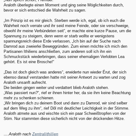
Araloth überlegte einen Moment und ging seine Möglichkeiten durch,
bevor er sich entschied die Wahrheit zu sagen.
„Im Prinzip ist es mir gleich. Sterben werde ich, egal, ob ich euch die
Wahrheit noch verrate und ihr seid meine Feinde, oder sie verschweige,
obwohl ihr meine Verbündeten seit“, er machte eine kurze Pause, um die
Spannung zu steigern, denn wenn er starb wollte er wenigstens
spannungsreich diese Erde verlassen, „Ich bin auf der Suche nach
Damrod aus zweierlei Beweggründen. Zum einen möchte ich mich den
Partisanen Ithiliens anschließen, zum anderen soll ich ihn ein
Schmuckstück wiederbringen, dass seiner ehemaligen Verlobten Lea
gehört. Es ist eine Brosche!“
„Das ist doch gleich was anderes“, erwiderte nun wieder Érut, der sich
ebenso darauf verstanden hatte mit seiner Antwort zu warten und zog
Araloth unsanft aufrecht.
Die beiden gingen weiter und verdattert blieb Araloth stehen.
„Was passiert nun?“, rief er ihnen hinter her, da sie ihm keine Beachtung
mehr zu schenken schienen.
„Wir bringen dich zu deinem Boot und dann zu Damrod, wir sind selber
auf dem Weg zu ihm“, rief Dôl mit deutlicher Leichtigkeit in der Stimme.
Araloth atmete aus und wischte sich ein paar Schweißtropfen von der
Stirn. Nur stammten diese sicherlich nicht von der drückenden Hitze.
….Araloth nach
Zentralithilien