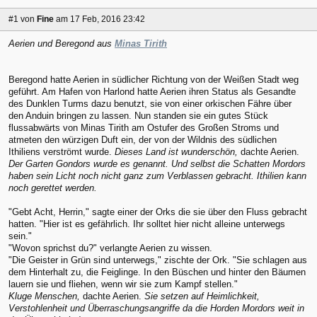
#1
von
Fine
am 17 Feb, 2016 23:42
Aerien und Beregond aus
Minas Tirith
Beregond hatte Aerien in südlicher Richtung von der Weißen Stadt weg
geführt. Am Hafen von Harlond hatte Aerien ihren Status als Gesandte
des Dunklen Turms dazu benutzt, sie von einer orkischen Fähre über
den Anduin bringen zu lassen. Nun standen sie ein gutes Stück
flussabwärts von Minas Tirith am Ostufer des Großen Stroms und
atmeten den würzigen Duft ein, der von der Wildnis des südlichen
Ithiliens verströmt wurde.
Dieses Land ist wunderschön,
dachte Aerien.
Der Garten Gondors wurde es genannt. Und selbst die Schatten Mordors
haben sein Licht noch nicht ganz zum Verblassen gebracht. Ithilien kann
noch gerettet werden.
"Gebt Acht, Herrin," sagte einer der Orks die sie über den Fluss gebracht
hatten. "Hier ist es gefährlich. Ihr solltet hier nicht alleine unterwegs
sein."
"Wovon sprichst du?" verlangte Aerien zu wissen.
"Die Geister in Grün sind unterwegs," zischte der Ork. "Sie schlagen aus
dem Hinterhalt zu, die Feiglinge. In den Büschen und hinter den Bäumen
lauern sie und fliehen, wenn wir sie zum Kampf stellen."
Kluge Menschen,
dachte Aerien.
Sie setzen auf Heimlichkeit,
Verstohlenheit und Überraschungsangriffe da die Horden Mordors weit in