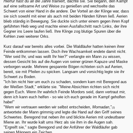
Hierfür hast du all die Jahre trainiert,
dachte sie. Sie begann, den Kampf
auf eine seltsame Art und Weise zu genießen und wechselte das
Schwert von einer Hand in die andere. Der Vorteil an der Klinge war, dass
sie sich sowohl mit einer als auch mit beiden Händen führen ließ. Aerien
blieb ständig in Bewegung. Sie duckte sich unter einem gegen ihren Kopf
geführten Hieb weg und machte einen Ausfallschritt nach Links, der ihre
Gegner ins Leere laufen ließ. Ihre Klinge zog blutige Spuren über die
Kehlen zwei weiterer Orks.
Kurz darauf war bereits alles vorbei. Die Waldläufer hatten keinen ihrer
Feinde entkommen lassen. Doch ihre Wachsamkeit endete damit nicht.
"Wer seid Ihr, und was wollt Ihr hier?" verlangte ein Mann zu wissen,
dessen Gesicht bis auf die Augen von seiner grünen Kapuze und Maske
verborgen wurde. Mehrere gespannte Bögen richteten sich auf Aerien,
bereit, sie mit Pfeilen zu spicken. Langsam und vorsichtig legte sie ihr
Schwert zu Boden.
"Ich bin nicht hier um euch zu schaden, sondern kam mit Beregond aus
der Weißen Stadt," erklärte sie. "Meine Absichten richten sich nicht
gegen Euch. Wenn Ihr wahrlich Feinde Mordors seid, dann vertraut mir,
denn ich kann euch helfen - so wie ich euch gerade im Kampf geholfen
habe!"
"Wem wir vertrauen werden wir selbst entscheiden,
Mornadan
,"
(2)
antwortete der Mann grimmig und legte die Hand auf den Griff seines
Schwertes. Beregond trat neben ihn und blickte Aerien mit undeutbarer
Miene an. Ihr wurde kalt ums Herz als sie ihm in die Augen sah.
"Ergreift sie," sagte Beregond und der Anführer der Waldläufer gab
seinen Männern ein Zeichen.