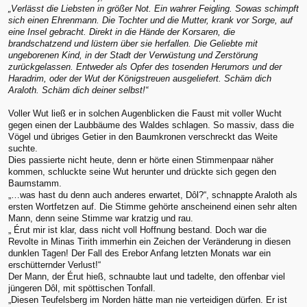
„Verlässt die Liebsten in größer Not. Ein wahrer Feigling. Sowas schimpft
sich einen Ehrenmann. Die Tochter und die Mutter, krank vor Sorge, auf
eine Insel gebracht. Direkt in die Hände der Korsaren, die
brandschatzend und lüstern über sie herfallen. Die Geliebte mit
ungeborenen Kind, in der Stadt der Verwüstung und Zerstörung
zurückgelassen. Entweder als Opfer des tosenden Herumors und der
Haradrim, oder der Wut der Königstreuen ausgeliefert. Schäm dich
Araloth. Schäm dich deiner selbst!“
Voller Wut ließ er in solchen Augenblicken die Faust mit voller Wucht
gegen einen der Laubbäume des Waldes schlagen. So massiv, dass die
Vögel und übriges Getier in den Baumkronen verschreckt das Weite
suchte.
Dies passierte nicht heute, denn er hörte einen Stimmenpaar näher
kommen, schluckte seine Wut herunter und drückte sich gegen den
Baumstamm.
„…was hast du denn auch anderes erwartet, Dôl?“, schnappte Araloth als
ersten Wortfetzen auf. Die Stimme gehörte anscheinend einen sehr alten
Mann, denn seine Stimme war kratzig und rau.
„ Érut mir ist klar, dass nicht voll Hoffnung bestand. Doch war die
Revolte in Minas Tirith immerhin ein Zeichen der Veränderung in diesen
dunklen Tagen! Der Fall des Erebor Anfang letzten Monats war ein
erschütternder Verlust!“
Der Mann, der Érut hieß, schnaubte laut und tadelte, den offenbar viel
jüngeren Dôl, mit spöttischen Tonfall.
„Diesen Teufelsberg im Norden hätte man nie verteidigen dürfen. Er ist