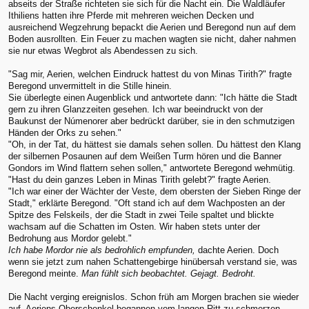
abseits der Straße richteten sie sich für die Nacht ein. Die Waldläufer
Ithiliens hatten ihre Pferde mit mehreren weichen Decken und
ausreichend Wegzehrung bepackt die Aerien und Beregond nun auf dem
Boden ausrollten. Ein Feuer zu machen wagten sie nicht, daher nahmen
sie nur etwas Wegbrot als Abendessen zu sich.
"Sag mir, Aerien, welchen Eindruck hattest du von Minas Tirith?" fragte
Beregond unvermittelt in die Stille hinein.
Sie überlegte einen Augenblick und antwortete dann: "Ich hätte die Stadt
gern zu ihren Glanzzeiten gesehen. Ich war beeindruckt von der
Baukunst der Númenorer aber bedrückt darüber, sie in den schmutzigen
Händen der Orks zu sehen."
"Oh, in der Tat, du hättest sie damals sehen sollen. Du hättest den Klang
der silbernen Posaunen auf dem Weißen Turm hören und die Banner
Gondors im Wind flattern sehen sollen," antwortete Beregond wehmütig.
"Hast du dein ganzes Leben in Minas Tirith gelebt?" fragte Aerien.
"Ich war einer der Wächter der Veste, dem obersten der Sieben Ringe der
Stadt," erklärte Beregond. "Oft stand ich auf dem Wachposten an der
Spitze des Felskeils, der die Stadt in zwei Teile spaltet und blickte
wachsam auf die Schatten im Osten. Wir haben stets unter der
Bedrohung aus Mordor gelebt."
Ich habe Mordor nie als bedrohlich empfunden,
dachte Aerien. Doch
wenn sie jetzt zum nahen Schattengebirge hinübersah verstand sie, was
Beregond meinte.
Man fühlt sich beobachtet. Gejagt. Bedroht.
Die Nacht verging ereignislos. Schon früh am Morgen brachen sie wieder
auf. Aeriens Oberschenkel begannen vom langen Ritt zu schmerzen,