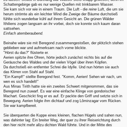
Schattengebirge gab es nur wenige Quellen mit trinkbarem Wasser.
Sie kam sich vor wie in einem Traum. Die Luft - die
reine
Luft, die um sie
herum strömte als ein leichter Wind die Zweige der Bäume durchstieß
fühlte sich wunderbar kühl auf ihrem Gesicht an. Die grünen Wälder
Ithiliens zogen langsam an ihr vorbei, doch sie konnte sich kaum daran
sattsehen.
Einfach atemberaubend.
Beinahe wäre sie mit Beregond zusammengestoßen, der plötzlich stehen
geblieben war und aufmerksam nach vorne blickte.
"Hörst du das?" flüsterte er.
Aerien spitzte ihre Ohren, hörte jedoch zunächst nichts bis auf die
Geräusche des Waldes und der vielen Vögel über ihren Köpfen.
Da durchstieß ein entfernter Schrei die Idylle. Und nun hörten sie auch
das Klirren von Stahl auf Stahl.
"Ein Kampf!" stellte Beregond fest. "Komm, Aerien! Sehen wir nach, um
wen es sich handelt!"
Aus Minas Tirith hatte sie ein zweites Schwert mitgenommen, das sie
Beregond nun zuwarf. Es war eine einfache Klinge von gondorischer
Machart. Geschickt fing er es auf. Er packte den Griff und setzte sich in
Bewegung. Aerien folgte ihm dichtauf und zog Lôminzagar vom Rücken.
Sie war kampfbereit.
Sie überquerten die Kuppe eines kleinen, flachen Hügels und sahen nun,
was dahinter lag: Ein breiter Weg, der quer zu ihrer Reiserichtung durch
den hier nicht mehr allzu dichten Wald führte. Und in der Mitte des