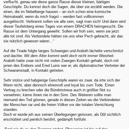
verflucht, genau wie diese ganze Rasse dieser kleinen, bärtigen
Geschöpfe. Du kennst doch die Sagen, die über sie erzählt werden. Die
einen, die im Nebelberge hausen – an sich schon eine komische
Heimatwahl, wenn du mich fragst – werden fast vollkommen
ausgelöscht. Verbrannt sollen sie alle sein, sagt man sich! Und dann wird
dieser Teufelsberg eines Tages von einem DRACHEN heimgesucht. Die
Rasse ist dem Untergang geweiht. Sollen wir froh sein, wenn sie jetzt
alle tot sind. Als Verbündete hätten sie uns eher Pech gebracht, als das
sie nützlich gewesen wären…“
Auf die Tirade folgte langes Schweigen und Araloth lächelte verschmitzt
und dachte:
Mit dem Alter kommt wohl doch nicht immer Weisheit.
Araloth hatte zwar nicht mit vielen Zwergen Kontakt gehabt, doch mit
jenen des Erebors und Ered Luins war er, als diplomatischer Vertreter der
Schwanenstadt, in Kontakt getreten.
Sehr stolze und habgierige Geschöpfe waren es zwar, da irrte sich der
Mann nicht, aber dennoch ehrenvoll und loyal bis zum Tode. Einen
Vertrag zu brechen oder die Bündnistreue auch in größter Not zu
verwehren, käme ihnen nie in den Sinn. Des Weiteren sollte man
niemand den Tod gönnen, gerade in diesen Zeiten wo die Verbündeten
der Menschen rar und die freien Völker vor der totalen Vernichtung
standen.
Doch er wurde jeh aus seinen Überlegungen gerissen, als Dôl sichtlich
erschüttert und peinlich berührt, gedämpft fortfuhr.