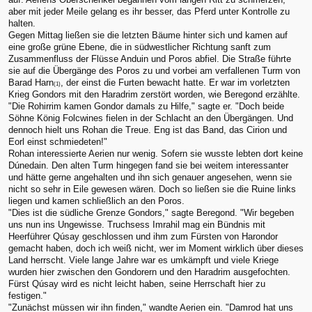
aber mit jeder Meile gelang es ihr besser, das Pferd unter Kontrolle zu
halten.
Gegen Mittag ließen sie die letzten Bäume hinter sich und kamen auf
eine große grüne Ebene, die in südwestlicher Richtung sanft zum
Zusammenfluss der Flüsse Anduin und Poros abfiel. Die Straße führte
sie auf die Übergänge des Poros zu und vorbei am verfallenen Turm von
Barad Harn
, der einst die Furten bewacht hatte. Er war im vorletzten
(1)
Krieg Gondors mit den Haradrim zerstört worden, wie Beregond erzählte.
"Die Rohirrim kamen Gondor damals zu Hilfe," sagte er. "Doch beide
Söhne König Folcwines fielen in der Schlacht an den Übergängen. Und
dennoch hielt uns Rohan die Treue. Eng ist das Band, das Cirion und
Eorl einst schmiedeten!"
Rohan interessierte Aerien nur wenig. Sofern sie wusste lebten dort keine
Dúnedain. Den alten Turm hingegen fand sie bei weitem interessanter
und hätte gerne angehalten und ihn sich genauer angesehen, wenn sie
nicht so sehr in Eile gewesen wären. Doch so ließen sie die Ruine links
liegen und kamen schließlich an den Poros.
"Dies ist die südliche Grenze Gondors," sagte Beregond. "Wir begeben
uns nun ins Ungewisse. Truchsess Imrahil mag ein Bündnis mit
Heerführer Qúsay geschlossen und ihm zum Fürsten von Harondor
gemacht haben, doch ich weiß nicht, wer im Moment wirklich über dieses
Land herrscht. Viele lange Jahre war es umkämpft und viele Kriege
wurden hier zwischen den Gondorern und den Haradrim ausgefochten.
Fürst Qúsay wird es nicht leicht haben, seine Herrschaft hier zu
festigen."
"Zunächst müssen wir ihn finden," wandte Aerien ein. "Damrod hat uns