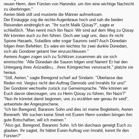
neuen Herrn, dem Fürsten von Harondor, um ihm eine wichtige Nachricht
zu überbringen."
Aerien blieb still und musterte die Männer aufmerksam.
Der Einäugige zog die rechte Augenbraue hoch und sah die beiden
Reisenden eindringlich an. "Ihr sucht Malik Qúsay?", sagte er
schließlich. "Man nennt mich Ibn Nazir. Wir sind auf dem Weg zu Qúsay.
Wir könnten euch zu ihm führen. Doch wer sagt uns, dass ihr nicht
Spione Hasaels, Suladâns oder sogar Saurons seid? Auch Dúnedain
folgen ihren Befehlen. Es wäre ein leichtes für zwei dunkle Dúnedain,
sich als Gondorer getarnt hier einzuschleusen."
Aeriens Augen zogen sich zu Schlitzen zusammen als sie sich
einmischte: "Alle Dúnedain die Sauron folgen sind Narren! Er hat den
Untergang ihres
Arûzadân
...ihres Königreiches verursacht," platzte sie
(1)
heraus.
"Still, Aerien," sagte Beregond scharf auf Sindarin. "Überlasse das
Reden mir. Vergiss nicht den Auftrag Damrods und Imrahils für uns!"
Der Gondorer wechselte zurück zur Gemeinsprache. "Wie können wir
Euch davon überzeugen, uns zu Herrn Qúsay zu führen, Ibn Nazir?"
"Nun ihr könntet damit beginnen, uns zu erzählen wer genau ihr seid",
antwortete der Angesprochene.
"Ich bin Beregond, Baranors Sohn und dies ist meine Begleiterin, Aerien
Bereneth. Wir suchen keine Streit mit Eurem Herrn sondern bringen ihm
gute Botschaften, will ich meinen."
"Also gut, Beregond, Baranors Sohn. Ich bin durchaus geneigt Euch zu
glauben. Ihr sagtet, Ihr hättet Euren Auftrag von Imrahil, kennt Ihr den
Fürsten?"