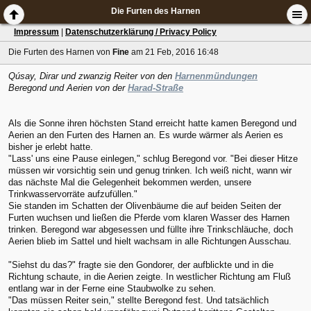
Die Furten des Harnen
Impressum
|
Datenschutzerklärung / Privacy Policy
Die Furten des Harnen
von
Fine
am 21 Feb, 2016 16:48
Qúsay, Dirar und zwanzig Reiter von den
Harnenmündungen
Beregond und Aerien von der
Harad-Straße
Als die Sonne ihren höchsten Stand erreicht hatte kamen Beregond und
Aerien an den Furten des Harnen an. Es wurde wärmer als Aerien es
bisher je erlebt hatte.
"Lass' uns eine Pause einlegen," schlug Beregond vor. "Bei dieser Hitze
müssen wir vorsichtig sein und genug trinken. Ich weiß nicht, wann wir
das nächste Mal die Gelegenheit bekommen werden, unsere
Trinkwasservorräte aufzufüllen."
Sie standen im Schatten der Olivenbäume die auf beiden Seiten der
Furten wuchsen und ließen die Pferde vom klaren Wasser des Harnen
trinken. Beregond war abgesessen und füllte ihre Trinkschläuche, doch
Aerien blieb im Sattel und hielt wachsam in alle Richtungen Ausschau.
"Siehst du das?" fragte sie den Gondorer, der aufblickte und in die
Richtung schaute, in die Aerien zeigte. In westlicher Richtung am Fluß
entlang war in der Ferne eine Staubwolke zu sehen.
"Das müssen Reiter sein," stellte Beregond fest. Und tatsächlich