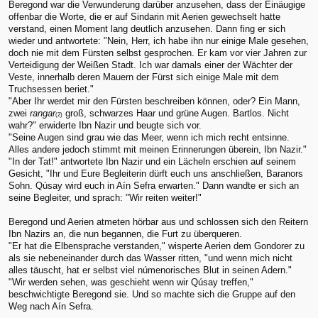
Beregond war die Verwunderung darüber anzusehen, dass der Einäugige
offenbar die Worte, die er auf Sindarin mit Aerien gewechselt hatte
verstand, einen Moment lang deutlich anzusehen. Dann fing er sich
wieder und antwortete: "Nein, Herr, ich habe ihn nur einige Male gesehen,
doch nie mit dem Fürsten selbst gesprochen. Er kam vor vier Jahren zur
Verteidigung der Weißen Stadt. Ich war damals einer der Wächter der
Veste, innerhalb deren Mauern der Fürst sich einige Male mit dem
Truchsessen beriet."
"Aber Ihr werdet mir den Fürsten beschreiben können, oder? Ein Mann,
zwei
rangar
groß, schwarzes Haar und grüne Augen. Bartlos. Nicht
(2)
wahr?" erwiderte Ibn Nazir und beugte sich vor.
"Seine Augen sind grau wie das Meer, wenn ich mich recht entsinne.
Alles andere jedoch stimmt mit meinen Erinnerungen überein, Ibn Nazir."
"In der Tat!" antwortete Ibn Nazir und ein Lächeln erschien auf seinem
Gesicht, "Ihr und Eure Begleiterin dürft euch uns anschließen, Baranors
Sohn. Qúsay wird euch in Aín Sefra erwarten." Dann wandte er sich an
seine Begleiter, und sprach: "Wir reiten weiter!"
Beregond und Aerien atmeten hörbar aus und schlossen sich den Reitern
Ibn Nazirs an, die nun begannen, die Furt zu überqueren.
"Er hat die Elbensprache verstanden," wisperte Aerien dem Gondorer zu
als sie nebeneinander durch das Wasser ritten, "und wenn mich nicht
alles täuscht, hat er selbst viel númenorisches Blut in seinen Adern."
"Wir werden sehen, was geschieht wenn wir Qúsay treffen,"
beschwichtigte Beregond sie. Und so machte sich die Gruppe auf den
Weg nach Aín Sefra.