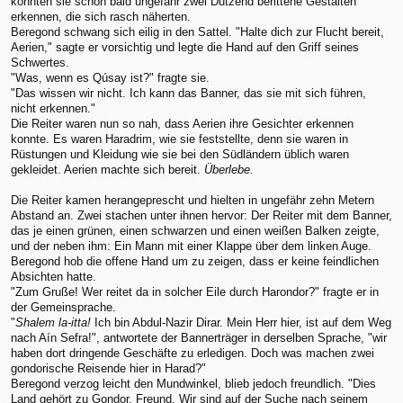
konnten sie schon bald ungefähr zwei Dutzend berittene Gestalten
erkennen, die sich rasch näherten.
Beregond schwang sich eilig in den Sattel. "Halte dich zur Flucht bereit,
Aerien," sagte er vorsichtig und legte die Hand auf den Griff seines
Schwertes.
"Was, wenn es Qúsay ist?" fragte sie.
"Das wissen wir nicht. Ich kann das Banner, das sie mit sich führen,
nicht erkennen."
Die Reiter waren nun so nah, dass Aerien ihre Gesichter erkennen
konnte. Es waren Haradrim, wie sie feststellte, denn sie waren in
Rüstungen und Kleidung wie sie bei den Südländern üblich waren
gekleidet. Aerien machte sich bereit.
Überlebe.
Die Reiter kamen herangeprescht und hielten in ungefähr zehn Metern
Abstand an. Zwei stachen unter ihnen hervor: Der Reiter mit dem Banner,
das je einen grünen, einen schwarzen und einen weißen Balken zeigte,
und der neben ihm: Ein Mann mit einer Klappe über dem linken Auge.
Beregond hob die offene Hand um zu zeigen, dass er keine feindlichen
Absichten hatte.
"Zum Gruße! Wer reitet da in solcher Eile durch Harondor?" fragte er in
der Gemeinsprache.
"
Shalem la-itta!
Ich bin Abdul-Nazir Dirar. Mein Herr hier, ist auf dem Weg
nach Aín Sefra!", antwortete der Bannerträger in derselben Sprache, "wir
haben dort dringende Geschäfte zu erledigen. Doch was machen zwei
gondorische Reisende hier in Harad?"
Beregond verzog leicht den Mundwinkel, blieb jedoch freundlich. "Dies
Land gehört zu Gondor, Freund. Wir sind auf der Suche nach seinem