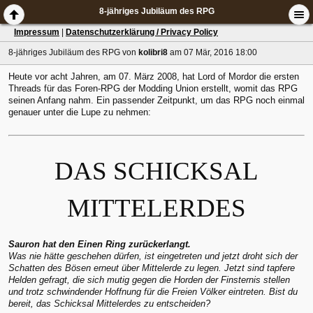
8-jähriges Jubiläum des RPG
Impressum
|
Datenschutzerklärung / Privacy Policy
8-jähriges Jubiläum des RPG
von
kolibri8
am 07 Mär, 2016 18:00
Heute vor acht Jahren, am 07. März 2008, hat Lord of Mordor die ersten
Threads für das Foren-RPG der Modding Union erstellt, womit das RPG
seinen Anfang nahm. Ein passender Zeitpunkt, um das RPG noch einmal
genauer unter die Lupe zu nehmen:
DAS SCHICKSAL
MITTELERDES
Sauron hat den Einen Ring zurückerlangt.
Was nie hätte geschehen dürfen, ist eingetreten und jetzt droht sich der
Schatten des Bösen erneut über Mittelerde zu legen. Jetzt sind tapfere
Helden gefragt, die sich mutig gegen die Horden der Finsternis stellen
und trotz schwindender Hoffnung für die Freien Völker eintreten. Bist du
bereit, das Schicksal Mittelerdes zu entscheiden?