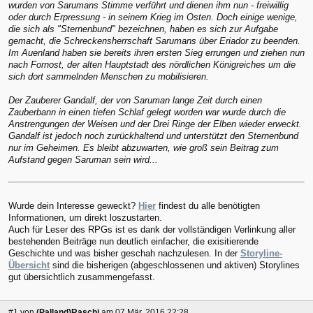
wurden von Sarumans Stimme verführt und dienen ihm nun - freiwillig
oder durch Erpressung - in seinem Krieg im Osten. Doch einige wenige,
die sich als "Sternenbund" bezeichnen, haben es sich zur Aufgabe
gemacht, die Schreckensherrschaft Sarumans über Eriador zu beenden.
Im Auenland haben sie bereits ihren ersten Sieg errungen und ziehen nun
nach Fornost, der alten Hauptstadt des nördlichen Königreiches um die
sich dort sammelnden Menschen zu mobilisieren.
Der Zauberer Gandalf, der von Saruman lange Zeit durch einen
Zauberbann in einen tiefen Schlaf gelegt worden war wurde durch die
Anstrengungen der Weisen und der Drei Ringe der Elben wieder erweckt.
Gandalf ist jedoch noch zurückhaltend und unterstützt den Sternenbund
nur im Geheimen. Es bleibt abzuwarten, wie groß sein Beitrag zum
Aufstand gegen Saruman sein wird...
Wurde dein Interesse geweckt?
Hier
findest du alle benötigten
Informationen, um direkt loszustarten.
Auch für Leser des RPGs ist es dank der vollständigen Verlinkung aller
bestehenden Beiträge nun deutlich einfacher, die exisitierende
Geschichte und was bisher geschah nachzulesen. In der
Storyline-
Übersicht
sind die bisherigen (abgeschlossenen und aktiven) Storylines
gut übersichtlich zusammengefasst.
#1
von
(Palland)Raschi
am 07 Mär, 2016 22:28