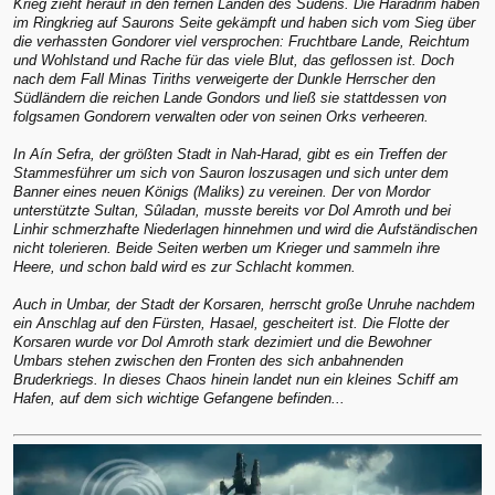
Krieg zieht herauf in den fernen Landen des Südens. Die Haradrim haben
im Ringkrieg auf Saurons Seite gekämpft und haben sich vom Sieg über
die verhassten Gondorer viel versprochen: Fruchtbare Lande, Reichtum
und Wohlstand und Rache für das viele Blut, das geflossen ist. Doch
nach dem Fall Minas Tiriths verweigerte der Dunkle Herrscher den
Südländern die reichen Lande Gondors und ließ sie stattdessen von
folgsamen Gondorern verwalten oder von seinen Orks verheeren.
In Aín Sefra, der größten Stadt in Nah-Harad, gibt es ein Treffen der
Stammesführer um sich von Sauron loszusagen und sich unter dem
Banner eines neuen Königs (Maliks) zu vereinen. Der von Mordor
unterstützte Sultan, Sûladan, musste bereits vor Dol Amroth und bei
Linhir schmerzhafte Niederlagen hinnehmen und wird die Aufständischen
nicht tolerieren. Beide Seiten werben um Krieger und sammeln ihre
Heere, und schon bald wird es zur Schlacht kommen.
Auch in Umbar, der Stadt der Korsaren, herrscht große Unruhe nachdem
ein Anschlag auf den Fürsten, Hasael, gescheitert ist. Die Flotte der
Korsaren wurde vor Dol Amroth stark dezimiert und die Bewohner
Umbars stehen zwischen den Fronten des sich anbahnenden
Bruderkriegs. In dieses Chaos hinein landet nun ein kleines Schiff am
Hafen, auf dem sich wichtige Gefangene befinden...