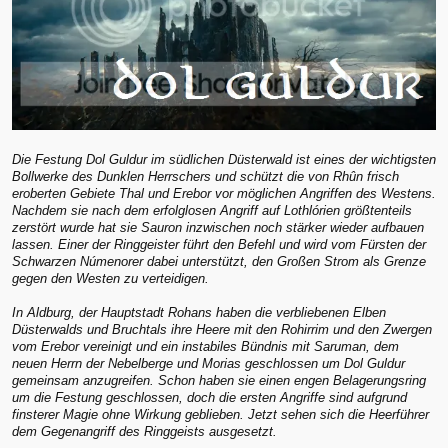
Die Festung Dol Guldur im südlichen Düsterwald ist eines der wichtigsten
Bollwerke des Dunklen Herrschers und schützt die von Rhûn frisch
eroberten Gebiete Thal und Erebor vor möglichen Angriffen des Westens.
Nachdem sie nach dem erfolglosen Angriff auf Lothlórien größtenteils
zerstört wurde hat sie Sauron inzwischen noch stärker wieder aufbauen
lassen. Einer der Ringgeister führt den Befehl und wird vom Fürsten der
Schwarzen Númenorer dabei unterstützt, den Großen Strom als Grenze
gegen den Westen zu verteidigen.
In Aldburg, der Hauptstadt Rohans haben die verbliebenen Elben
Düsterwalds und Bruchtals ihre Heere mit den Rohirrim und den Zwergen
vom Erebor vereinigt und ein instabiles Bündnis mit Saruman, dem
neuen Herrn der Nebelberge und Morias geschlossen um Dol Guldur
gemeinsam anzugreifen. Schon haben sie einen engen Belagerungsring
um die Festung geschlossen, doch die ersten Angriffe sind aufgrund
finsterer Magie ohne Wirkung geblieben. Jetzt sehen sich die Heerführer
dem Gegenangriff des Ringgeists ausgesetzt.