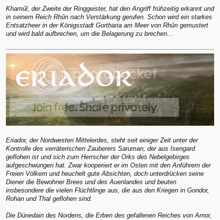
Khamûl, der Zweite der Ringgeister, hat den Angriff frühzeitig erkannt und
in seinem Reich Rhûn nach Verstärkung gerufen. Schon wird ein starkes
Entsatzheer in der Königsstadt Gortharia am Meer von Rhûn gemustert
und wird bald aufbrechen, um die Belagerung zu brechen...
Eriador, der Nordwesten Mittelerdes, steht seit einiger Zeit unter der
Kontrolle des verräterischen Zauberers Saruman, der aus Isengard
geflohen ist und sich zum Herrscher der Orks des Nebelgebirges
aufgeschwungen hat. Zwar kooperiert er im Osten mit den Anführern der
Freien Völkern und heuchelt gute Absichten, doch unterdrücken seine
Diener die Bewohner Brees und des Auenlandes und beuten
insbesondere die vielen Flüchtlinge aus, die aus den Kriegen in Gondor,
Rohan und Thal geflohen sind.
Die Dúnedain des Nordens, die Erben des gefallenen Reiches von Arnor,