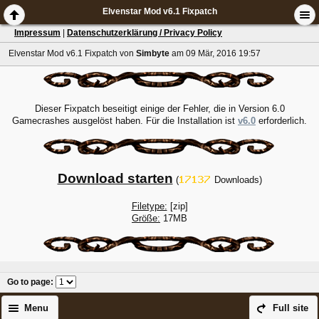
Elvenstar Mod v6.1 Fixpatch
Impressum
|
Datenschutzerklärung / Privacy Policy
Elvenstar Mod v6.1 Fixpatch
von
Simbyte
am 09 Mär, 2016 19:57
Dieser Fixpatch beseitigt einige der Fehler, die in Version 6.0
Gamecrashes ausgelöst haben. Für die Installation ist
v6.0
erforderlich.
Download starten
(
Downloads)
Filetype:
[zip]
Größe:
17MB
Go to page
:
Menu
Full site