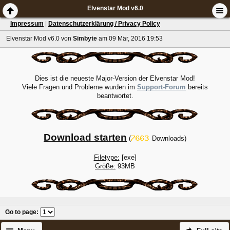
Elvenstar Mod v6.0
Impressum
|
Datenschutzerklärung / Privacy Policy
Elvenstar Mod v6.0
von
Simbyte
am 09 Mär, 2016 19:53
Dies ist die neueste Major-Version der Elvenstar Mod!
Viele Fragen und Probleme wurden im
Support-Forum
bereits
beantwortet.
Download starten
(
Downloads)
Filetype:
[exe]
Größe:
93MB
Go to page
: