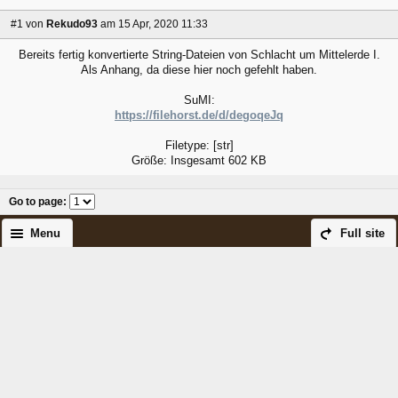
#1
von
Rekudo93
am 15 Apr, 2020 11:33
Bereits fertig konvertierte String-Dateien von Schlacht um Mittelerde I.
Als Anhang, da diese hier noch gefehlt haben.
SuMI:
https://filehorst.de/d/degoqeJq
Filetype: [str]
Größe: Insgesamt 602 KB
Go to page
:
Menu
Full site