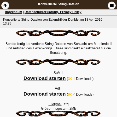
Konvertierte String-Dateien
Impressum
|
Datenschutzerklärung / Privacy Policy
Konvertierte String-Dateien
von
Ealendril der Dunkle
am 18 Apr, 2016
13:25
Bereits fertig konvertierte String-Dateien von Schlacht um Mittelerde II
und Aufstieg des Hexenkönigs. Diese sind direkt einsatzbereit für die
Benutzung.
SuMII:
Download starten
(
Downloads)
AdH:
Download starten
(
Downloads)
Filetype:
[str]
Größe:
Insgesamt 2Mb