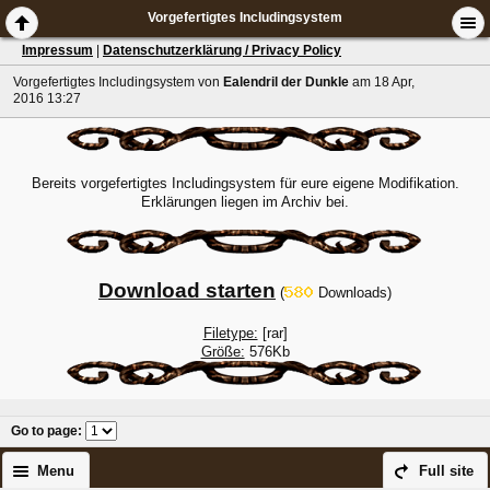
Vorgefertigtes Includingsystem
Impressum
|
Datenschutzerklärung / Privacy Policy
Vorgefertigtes Includingsystem
von
Ealendril der Dunkle
am 18 Apr,
2016 13:27
Bereits vorgefertigtes Includingsystem für eure eigene Modifikation.
Erklärungen liegen im Archiv bei.
Download starten
(
Downloads)
Filetype:
[rar]
Größe:
576Kb
Go to page
:
Menu
Full site