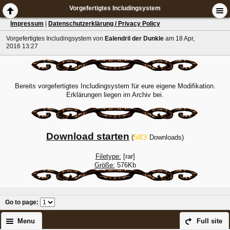
Vorgefertigtes Includingsystem
Impressum
|
Datenschutzerklärung / Privacy Policy
Vorgefertigtes Includingsystem
von
Ealendril der Dunkle
am 18 Apr,
2016 13:27
Bereits vorgefertigtes Includingsystem für eure eigene Modifikation.
Erklärungen liegen im Archiv bei.
Download starten
(
Downloads)
Filetype:
[rar]
Größe:
576Kb
Go to page
:
Menu
Full site