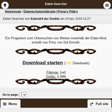
Edain Searcher
Impressum
|
Datenschutzerklärung / Privacy Policy
Edain Searcher
von
Ealendril der Dunkle
am 19 Apr, 2016 12:27
Ein Programm zum Untersuchen von Werten innerhalb der Edain-Mod,
erstellt von Prinz von Dol Amroth.
Download starten
(
Downloads)
Filetype:
[rar]
Größe:
4,3Mb
Go to page
:
Menu
Full site