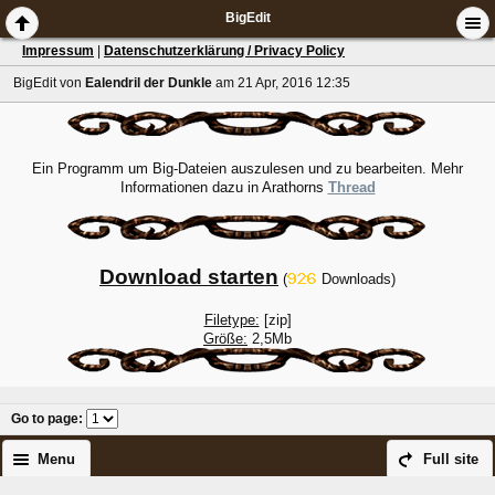
BigEdit
Impressum
|
Datenschutzerklärung / Privacy Policy
BigEdit
von
Ealendril der Dunkle
am 21 Apr, 2016 12:35
Ein Programm um Big-Dateien auszulesen und zu bearbeiten. Mehr
Informationen dazu in Arathorns
Thread
Download starten
(
Downloads)
Filetype:
[zip]
Größe:
2,5Mb
Go to page
:
Menu
Full site