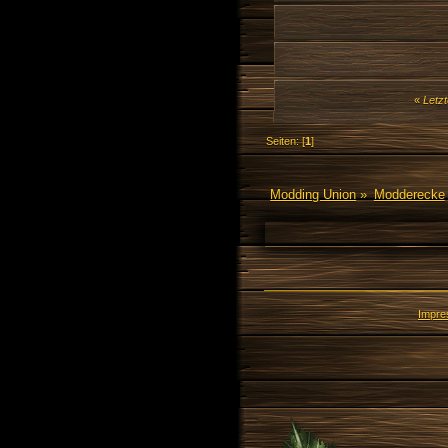
«
Letzt
Seiten: [
1
]
Modding Union
»
Modderecke
Impr