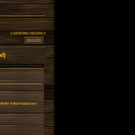
« vorheriges
nächstes »
DRUCKEN
l)
Mehr Informationen