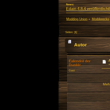
News:
Edain 4.8.4 veröffentlicht!
Modding Union
»
Modderecke
Seiten: [
1
]
Autor
Ealendril der
Dunkle
Gast
Mehr