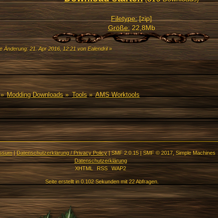
Filetype:
[zip]
Größe:
22,8Mb
e Änderung: 21. Apr 2016, 12:21 von Ealendril
»
»
Modding Downloads
»
Tools
»
AMS Worktools
essum
|
Datenschutzerklärung / Privacy Policy
|
SMF 2.0.15
|
SMF © 2017
,
Simple Machines
Datenschutzerklärung
XHTML
RSS
WAP2
Seite erstellt in 0.102 Sekunden mit 22 Abfragen.