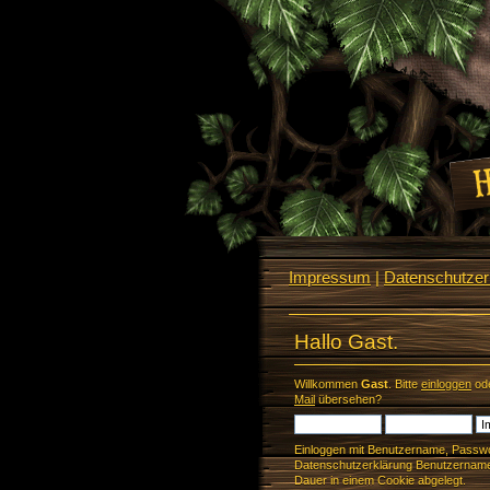
Impressum
|
Datenschutzerk
Hallo Gast.
Willkommen
Gast
. Bitte
einloggen
od
Mail
übersehen?
Einloggen mit Benutzername, Passwo
Datenschutzerklärung Benutzername 
Dauer in einem Cookie abgelegt.