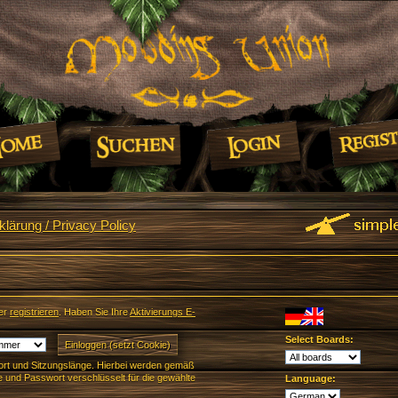
lärung / Privacy Policy
er
registrieren
. Haben Sie Ihre
Aktivierungs E-
Select Boards:
rt und Sitzungslänge. Hierbei werden gemäß
und Passwort verschlüsselt für die gewählte
Language: