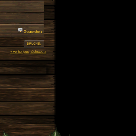
Gespeichert
DRUCKEN
« vorheriges
nächstes »