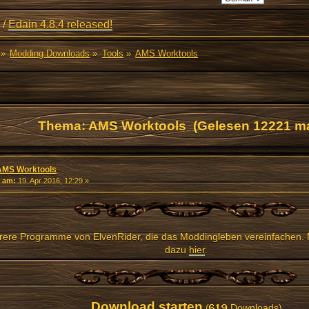
/
Edain 4.8.4 released!
»
Modding Downloads
»
Tools
»
AMS Worktools
Thema: AMS Worktools (Gelesen 12221 ma
AMS Worktools
«
am:
19. Apr 2016, 12:29 »
ere Programme von ElvenRider, die das Moddingleben vereinfachen. 
dazu
hier
.
Download starten
(
Downloads)