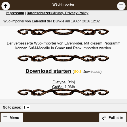
W3d-Importer
Impressum
|
Datenschutzerklärung / Privacy Policy
W3d-Importer
von
Ealendril der Dunkle
am 19 Apr, 2016 12:32
Der verbesserte W3d-Importer von ElvenRider. Mit diesem Programm
können SuM-Modelle in Gmax und Renx importiert werden.
Download starten
(
Downloads)
Filetype:
[zip]
Größe:
1,9Mb
Go to page
:
Menu
Full site