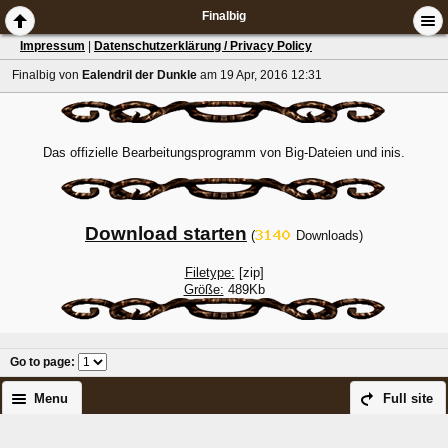
Finalbig
Impressum
|
Datenschutzerklärung / Privacy Policy
Finalbig
von
Ealendril der Dunkle
am 19 Apr, 2016 12:31
Das offizielle Bearbeitungsprogramm von Big-Dateien und inis.
Download starten
(
Downloads)
Filetype:
[zip]
Größe:
489Kb
Go to page
:
Menu
Full site