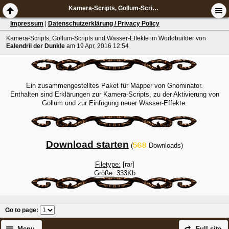
Kamera-Scripts, Gollum-Scripts und Wasser-Effekte im Worldbuilder
Impressum
|
Datenschutzerklärung / Privacy Policy
Kamera-Scripts, Gollum-Scripts und Wasser-Effekte im Worldbuilder
von
Ealendril der Dunkle
am 19 Apr, 2016 12:54
Ein zusammengestelltes Paket für Mapper von Gnominator.
Enthalten sind Erklärungen zur Kamera-Scripts, zu der Aktivierung von
Gollum und zur Einfügung neuer Wasser-Effekte.
Download starten
(
Downloads)
Filetype:
[rar]
Größe:
333Kb
Go to page
:
Menu
Full site