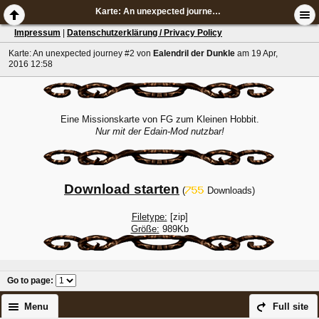
Karte: An unexpected journey #2
Impressum
|
Datenschutzerklärung / Privacy Policy
Karte: An unexpected journey #2
von
Ealendril der Dunkle
am 19 Apr,
2016 12:58
Eine Missionskarte von FG zum Kleinen Hobbit.
Nur mit der Edain-Mod nutzbar!
Download starten
(
Downloads)
Filetype:
[zip]
Größe:
989Kb
Go to page
:
Menu
Full site