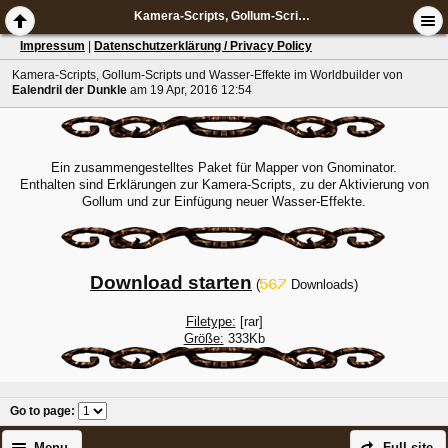
Kamera-Scripts, Gollum-Scripts und Wasser-Effekte im Worldbuilder
Impressum
|
Datenschutzerklärung / Privacy Policy
Kamera-Scripts, Gollum-Scripts und Wasser-Effekte im Worldbuilder
von
Ealendril der Dunkle
am 19 Apr, 2016 12:54
Ein zusammengestelltes Paket für Mapper von Gnominator.
Enthalten sind Erklärungen zur Kamera-Scripts, zu der Aktivierung von
Gollum und zur Einfügung neuer Wasser-Effekte.
Download starten
(
Downloads)
Filetype:
[rar]
Größe:
333Kb
Go to page
:
Menu
Full site