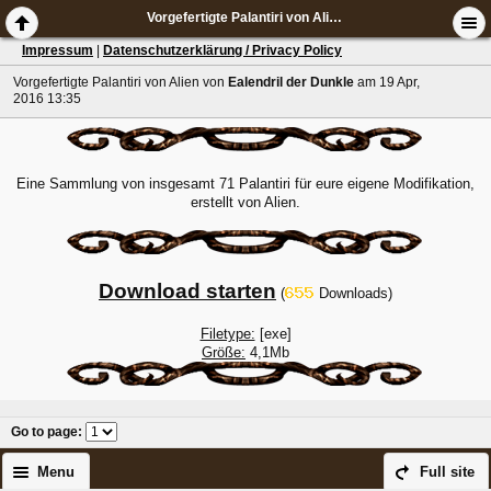
Vorgefertigte Palantiri von Alien
Impressum
|
Datenschutzerklärung / Privacy Policy
Vorgefertigte Palantiri von Alien
von
Ealendril der Dunkle
am 19 Apr,
2016 13:35
Eine Sammlung von insgesamt 71 Palantiri für eure eigene Modifikation,
erstellt von Alien.
Download starten
(
Downloads)
Filetype:
[exe]
Größe:
4,1Mb
Go to page
:
Menu
Full site