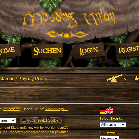
lärung / Privacy Policy
er
registrieren
. Haben Sie Ihre
Aktivierungs E-
Select Boards:
rt und Sitzungslänge. Hierbei werden gemäß
und Passwort verschlüsselt für die gewählte
Language: