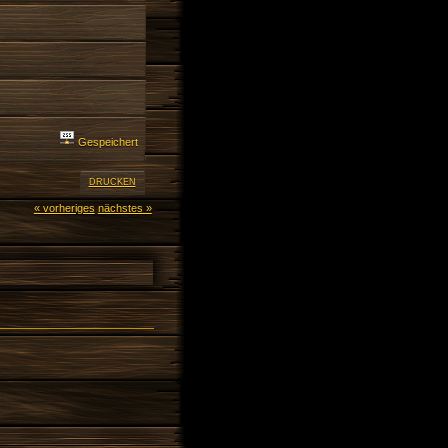
Gespeichert
DRUCKEN
« vorheriges
nächstes »