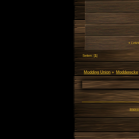
«
Letzt
Seiten: [
1
]
Modding Union
»
Modderecke
Impr