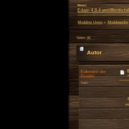
News:
Edain 4.8.4 veröffentlicht!
Modding Union
»
Modderecke
Seiten: [
1
]
Autor
Ealendril der
Dunkle
Gast
v