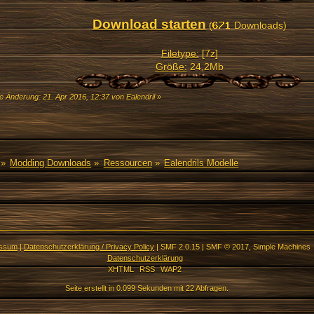
Download starten
(
Downloads)
Filetype:
[7z]
Größe:
24,2Mb
e Änderung: 21. Apr 2016, 12:37 von Ealendril
»
»
Modding Downloads
»
Ressourcen
»
Ealendrils Modelle
essum
|
Datenschutzerklärung / Privacy Policy
|
SMF 2.0.15
|
SMF © 2017
,
Simple Machines
Datenschutzerklärung
XHTML
RSS
WAP2
Seite erstellt in 0.099 Sekunden mit 22 Abfragen.