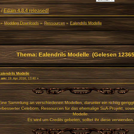
/
Edain 4.8.4 released!
»
Modding Downloads
»
Ressourcen
»
Ealendrils Modelle
Thema: Ealendrils Modelle (Gelesen 12365
Ealendrils Modelle
«
am:
19. Apr 2016, 13:40 »
Eine Sammlung an verschiedenen Modellen, darunter ein richtig geriggt
erbesserter Celeborn, Ressourcen für das ehemalige SuA-Projekt, sowi
Modelle.
Es wird um Credits gebeten, solltet ihr diese verwenden.