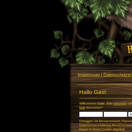
Impressum
|
Datenschutzerk
Hallo Gast.
Willkommen
Gast
. Bitte
einloggen
od
Mail
übersehen?
Einloggen mit Benutzername, Passwo
Datenschutzerklärung Benutzername 
Dauer in einem Cookie abgelegt.