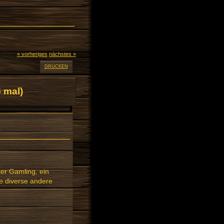
« vorheriges
nächstes »
DRUCKEN
 mal)
er Gamling, ein
e diverse andere