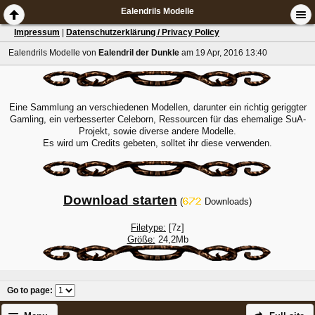
Ealendrils Modelle
Impressum
|
Datenschutzerklärung / Privacy Policy
Ealendrils Modelle
von
Ealendril der Dunkle
am 19 Apr, 2016 13:40
Eine Sammlung an verschiedenen Modellen, darunter ein richtig geriggter
Gamling, ein verbesserter Celeborn, Ressourcen für das ehemalige SuA-
Projekt, sowie diverse andere Modelle.
Es wird um Credits gebeten, solltet ihr diese verwenden.
Download starten
(
Downloads)
Filetype:
[7z]
Größe:
24,2Mb
Go to page
: