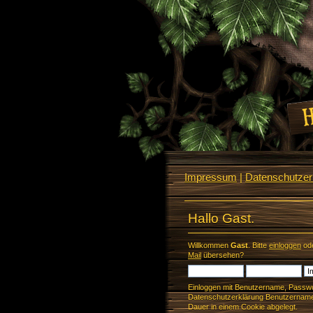
Impressum
|
Datenschutzerk
Hallo Gast.
Willkommen
Gast
. Bitte
einloggen
od
Mail
übersehen?
Einloggen mit Benutzername, Passwo
Datenschutzerklärung Benutzername 
Dauer in einem Cookie abgelegt.