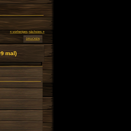
« vorheriges
nächstes »
DRUCKEN
9 mal)