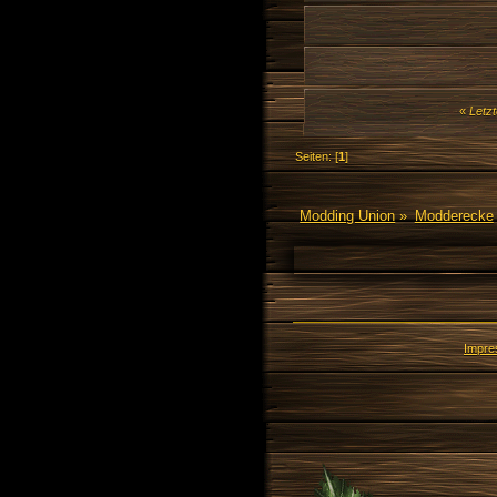
«
Letzt
Seiten: [
1
]
Modding Union
»
Modderecke
Impr