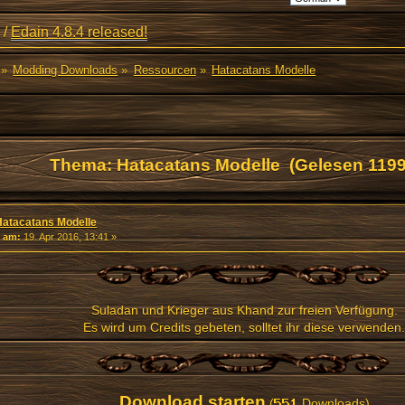
/
Edain 4.8.4 released!
»
Modding Downloads
»
Ressourcen
»
Hatacatans Modelle
Thema: Hatacatans Modelle (Gelesen 1199
Hatacatans Modelle
«
am:
19. Apr 2016, 13:41 »
Suladan und Krieger aus Khand zur freien Verfügung.
Es wird um Credits gebeten, solltet ihr diese verwenden.
Download starten
(
Downloads)