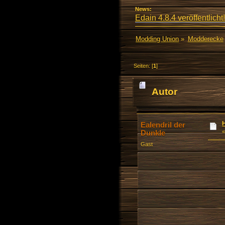
News:
Edain 4.8.4 veröffentlicht!
Modding Union
»
Modderecke
Seiten: [
1
]
Autor
Ealendril der
Dunkle
Gast