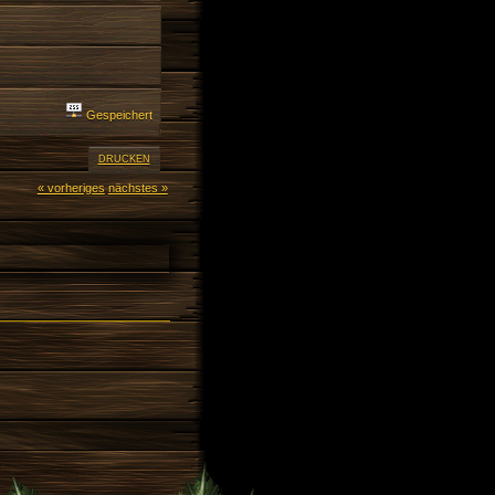
Gespeichert
DRUCKEN
« vorheriges
nächstes »