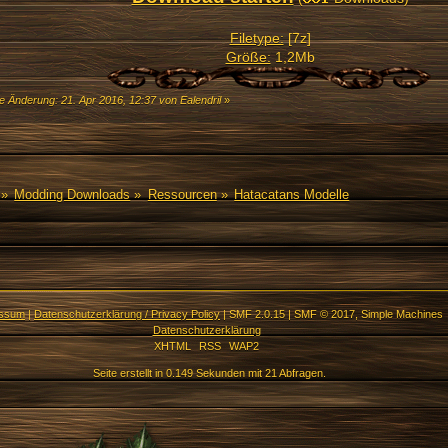
Filetype:
[7z]
Größe:
1,2Mb
e Änderung: 21. Apr 2016, 12:37 von Ealendril
»
»
Modding Downloads
»
Ressourcen
»
Hatacatans Modelle
essum
|
Datenschutzerklärung / Privacy Policy
|
SMF 2.0.15
|
SMF © 2017
,
Simple Machines
Datenschutzerklärung
XHTML
RSS
WAP2
Seite erstellt in 0.149 Sekunden mit 21 Abfragen.