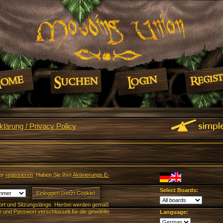
lärung / Privacy Policy
er
registrieren
. Haben Sie Ihre
Aktivierungs E-
Select Boards:
rt und Sitzungslänge. Hierbei werden gemäß
und Passwort verschlüsselt für die gewählte
Language: