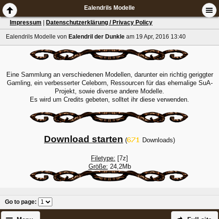
Ealendrils Modelle
Impressum
|
Datenschutzerklärung / Privacy Policy
Ealendrils Modelle
von
Ealendril der Dunkle
am 19 Apr, 2016 13:40
Eine Sammlung an verschiedenen Modellen, darunter ein richtig geriggter
Gamling, ein verbesserter Celeborn, Ressourcen für das ehemalige SuA-
Projekt, sowie diverse andere Modelle.
Es wird um Credits gebeten, solltet ihr diese verwenden.
Download starten
(
Downloads)
Filetype:
[7z]
Größe:
24,2Mb
Go to page
: