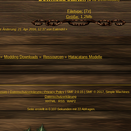
Filetype:
[7z]
Größe:
1,2Mb
e Änderung: 21. Apr 2016, 12:37 von Ealendril
»
»
Modding Downloads
»
Ressourcen
»
Hatacatans Modelle
essum
|
Datenschutzerklärung / Privacy Policy
|
SMF 2.0.15
|
SMF © 2017
,
Simple Machines
Datenschutzerklärung
XHTML
RSS
WAP2
Seite erstellt in 0.107 Sekunden mit 22 Abfragen.