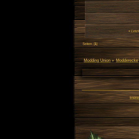
«
Letzt
Seiten: [
1
]
Modding Union
»
Modderecke
Impr