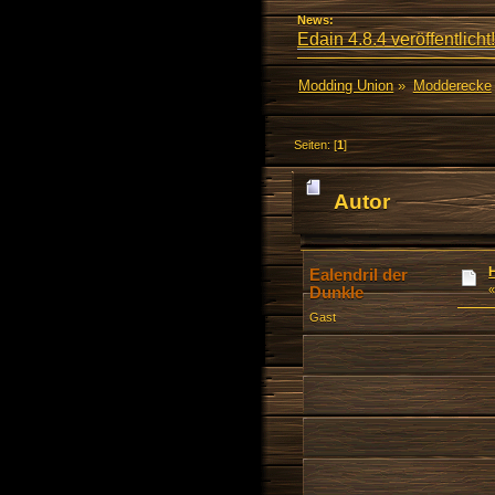
News:
Edain 4.8.4 veröffentlicht!
Modding Union
»
Modderecke
Seiten: [
1
]
Autor
Ealendril der
Dunkle
Gast