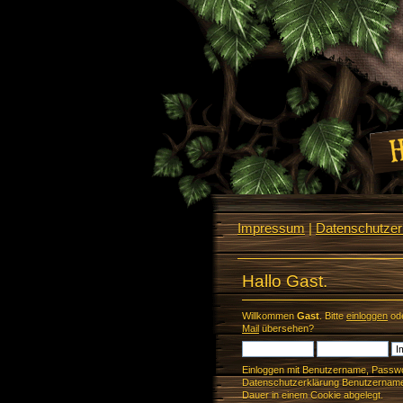
Impressum
|
Datenschutzerk
Hallo Gast.
Willkommen
Gast
. Bitte
einloggen
od
Mail
übersehen?
Einloggen mit Benutzername, Passwo
Datenschutzerklärung Benutzername 
Dauer in einem Cookie abgelegt.