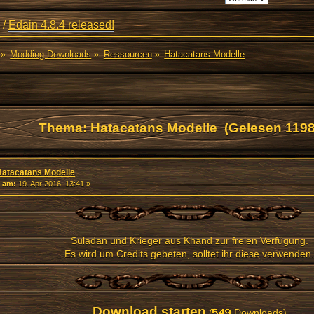
/
Edain 4.8.4 released!
»
Modding Downloads
»
Ressourcen
»
Hatacatans Modelle
Thema: Hatacatans Modelle (Gelesen 1198
Hatacatans Modelle
«
am:
19. Apr 2016, 13:41 »
Suladan und Krieger aus Khand zur freien Verfügung.
Es wird um Credits gebeten, solltet ihr diese verwenden.
Download starten
(
Downloads)