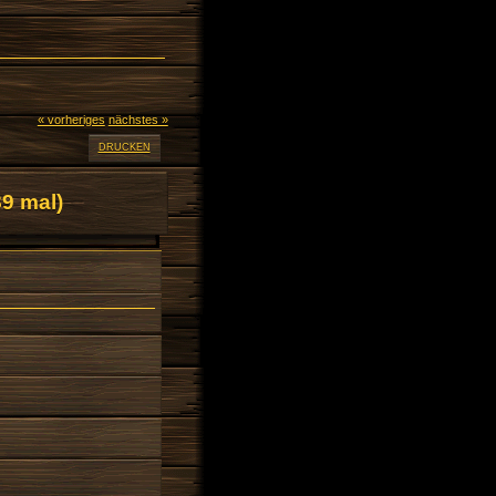
« vorheriges
nächstes »
DRUCKEN
9 mal)