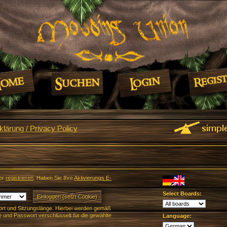
lärung / Privacy Policy
er
registrieren
. Haben Sie Ihre
Aktivierungs E-
Select Boards:
rt und Sitzungslänge. Hierbei werden gemäß
und Passwort verschlüsselt für die gewählte
Language: