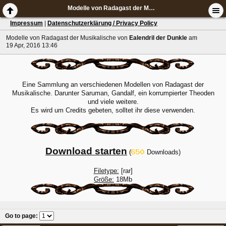
Modelle von Radagast der Musikalische
Impressum
|
Datenschutzerklärung / Privacy Policy
Modelle von Radagast der Musikalische
von
Ealendril der Dunkle
am
19 Apr, 2016 13:46
Eine Sammlung an verschiedenen Modellen von Radagast der
Musikalische. Darunter Saruman, Gandalf, ein korrumpierter Theoden
und viele weitere.
Es wird um Credits gebeten, solltet ihr diese verwenden.
Download starten
(
Downloads)
Filetype:
[rar]
Größe:
18Mb
Go to page
: