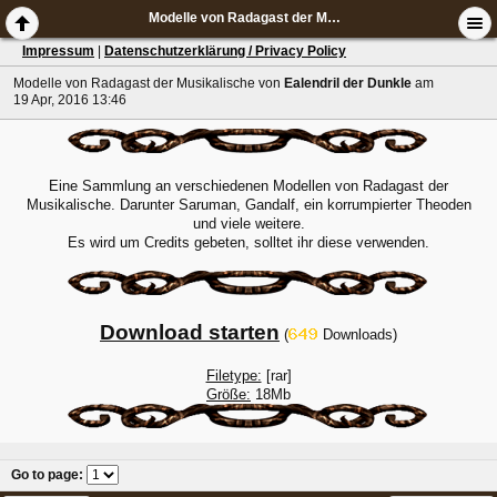
Modelle von Radagast der Musikalische
Impressum
|
Datenschutzerklärung / Privacy Policy
Modelle von Radagast der Musikalische
von
Ealendril der Dunkle
am
19 Apr, 2016 13:46
Eine Sammlung an verschiedenen Modellen von Radagast der
Musikalische. Darunter Saruman, Gandalf, ein korrumpierter Theoden
und viele weitere.
Es wird um Credits gebeten, solltet ihr diese verwenden.
Download starten
(
Downloads)
Filetype:
[rar]
Größe:
18Mb
Go to page
: