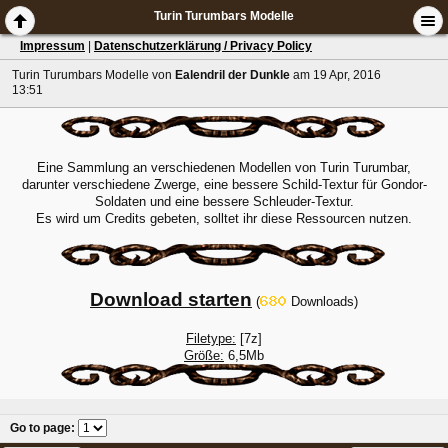
Turin Turumbars Modelle
Impressum
|
Datenschutzerklärung / Privacy Policy
Turin Turumbars Modelle
von
Ealendril der Dunkle
am 19 Apr, 2016
13:51
Eine Sammlung an verschiedenen Modellen von Turin Turumbar,
darunter verschiedene Zwerge, eine bessere Schild-Textur für Gondor-
Soldaten und eine bessere Schleuder-Textur.
Es wird um Credits gebeten, solltet ihr diese Ressourcen nutzen.
Download starten
(
Downloads)
Filetype:
[7z]
Größe:
6,5Mb
Go to page
: