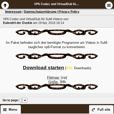
VP6 Codec und VirtualDub für SuM-Videos
Impressum
|
Datenschutzerklärung / Privacy Policy
VP6 Codec und VirtualDub für SuM-Videos
von
Ealendril der Dunkle
am 19 Apr, 2016 18:14
Im Paket befinden sich drei benötigte Programme um Videos in SuM-
taugliches vp6-Format zu konvertieren.
Download starten
(
Downloads)
Filetype:
[zip]
Größe:
3Mb
Go to page
:
Menu
Full site