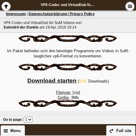
VP6 Codec und VirtualDub für SuM-Videos
Impressum
|
Datenschutzerklärung / Privacy Policy
VP6 Codec und VirtualDub für SuM-Videos
von
Ealendril der Dunkle
am 19 Apr, 2016 18:14
Im Paket befinden sich drei benötigte Programme um Videos in SuM-
taugliches vp6-Format zu konvertieren.
Download starten
(
Downloads)
Filetype:
[zip]
Größe:
3Mb
Go to page
:
Menu
Full site