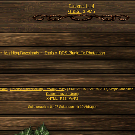
Filetype:
[zip]
Größe:
3,9Mb
»
Modding Downloads
»
Tools
»
DDS-Plugin für Photoshop
essum
|
Datenschutzerklärung / Privacy Policy
|
SMF 2.0.15
|
SMF © 2017
,
Simple Machines
Datenschutzerklärung
XHTML
RSS
WAP2
Seite erstellt in 0.427 Sekunden mit 19 Abfragen.