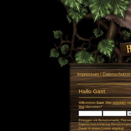
Impressum
|
Datenschutzerk
Hallo Gast.
Willkommen
Gast
. Bitte
einloggen
od
Mail
übersehen?
Einloggen mit Benutzername, Passwo
Datenschutzerklärung Benutzername 
Dauer in einem Cookie abgelegt.