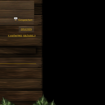
Gespeichert
DRUCKEN
« vorheriges
nächstes »