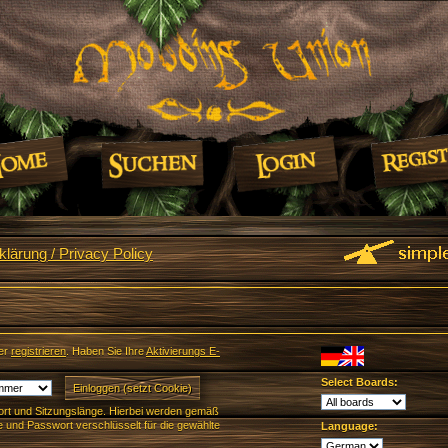
lärung / Privacy Policy
er
registrieren
. Haben Sie Ihre
Aktivierungs E-
Select Boards:
rt und Sitzungslänge. Hierbei werden gemäß
und Passwort verschlüsselt für die gewählte
Language: