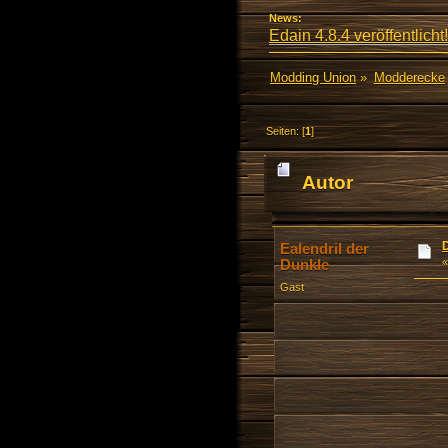
News:
Edain 4.8.4 veröffentlicht!
Modding Union
»
Modderecke
Seiten: [
1
]
Autor
Ealendril der
Dunkle
Gast