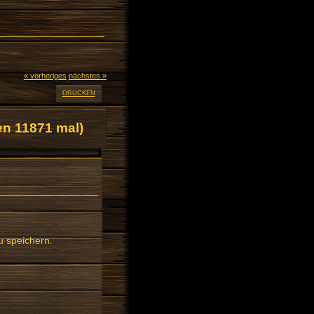
« vorheriges
nächstes »
DRUCKEN
n 11871 mal)
u speichern.