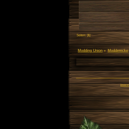
Seiten: [
1
]
Modding Union
»
Modderecke
Impr