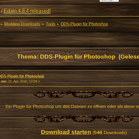
/
Edain 4.8.4 released!
»
Modding Downloads
»
Tools
»
DDS-Plugin für Photoshop
Thema: DDS-Plugin für Photoshop (Gelese
DDS-Plugin für Photoshop
«
am:
21. Apr 2016, 12:04 »
Ein Plugin für Photoshop um dds.Dateien zu öffnen oder als diese z
Download starten
(
Downloads)