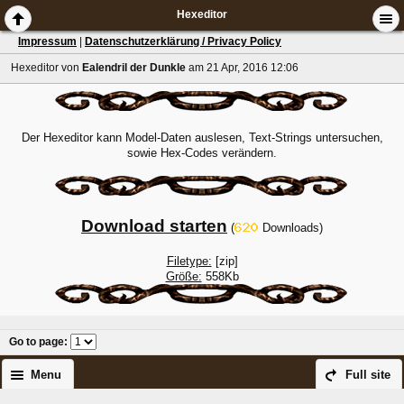
Hexeditor
Impressum
|
Datenschutzerklärung / Privacy Policy
Hexeditor
von
Ealendril der Dunkle
am 21 Apr, 2016 12:06
Der Hexeditor kann Model-Daten auslesen, Text-Strings untersuchen,
sowie Hex-Codes verändern.
Download starten
(
Downloads)
Filetype:
[zip]
Größe:
558Kb
Go to page
:
Menu
Full site