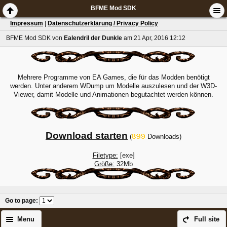
BFME Mod SDK
Impressum
|
Datenschutzerklärung / Privacy Policy
BFME Mod SDK
von
Ealendril der Dunkle
am 21 Apr, 2016 12:12
Mehrere Programme von EA Games, die für das Modden benötigt
werden. Unter anderem WDump um Modelle auszulesen und der W3D-
Viewer, damit Modelle und Animationen begutachtet werden können.
Download starten
(
Downloads)
Filetype:
[exe]
Größe:
32Mb
Go to page
:
Menu
Full site