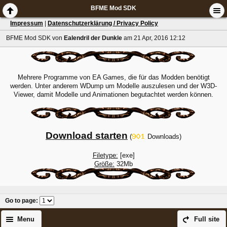
BFME Mod SDK
Impressum
|
Datenschutzerklärung / Privacy Policy
BFME Mod SDK
von
Ealendril der Dunkle
am 21 Apr, 2016 12:12
Mehrere Programme von EA Games, die für das Modden benötigt
werden. Unter anderem WDump um Modelle auszulesen und der W3D-
Viewer, damit Modelle und Animationen begutachtet werden können.
Download starten
(
Downloads)
Filetype:
[exe]
Größe:
32Mb
Go to page
:
Menu
Full site