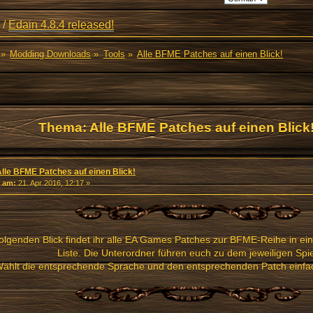
/
Edain 4.8.4 released!
»
Modding Downloads
»
Tools
»
Alle BFME Patches auf einen Blick!
Thema: Alle BFME Patches auf einen Blick
Alle BFME Patches auf einen Blick!
«
am:
21. Apr 2016, 12:17 »
olgenden Blick findet ihr alle EA Games Patches zur BFME-Reihe in ei
Liste. Die Unterordner führen euch zu dem jeweiligen Spie
ählt die entsprechende Sprache und den entsprechenden Patch einfach