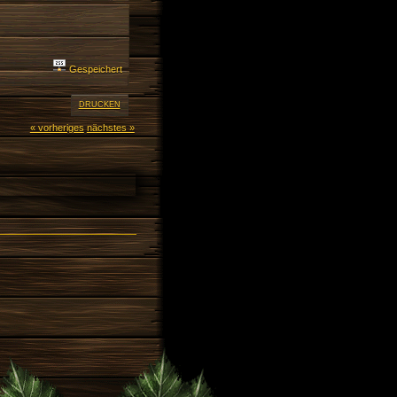
Gespeichert
DRUCKEN
« vorheriges
nächstes »