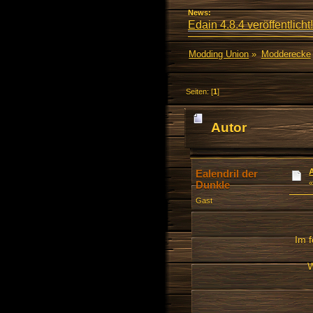
News:
Edain 4.8.4 veröffentlicht!
Modding Union
»
Modderecke
Seiten: [
1
]
Autor
13963 mal)
Ealendril der
Dunkle
Gast
Im f
W