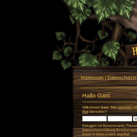
Impressum
|
Datenschutzerk
Hallo Gast.
Willkommen
Gast
. Bitte
einloggen
od
Mail
übersehen?
Einloggen mit Benutzername, Passwo
Datenschutzerklärung Benutzername 
Dauer in einem Cookie abgelegt.