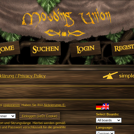
lärung / Privacy Policy
er
registrieren
. Haben Sie Ihre
Aktivierungs E-
Select Boards:
rt und Sitzungslänge. Hierbei werden gemäß
und Passwort verschlüsselt für die gewählte
Language: