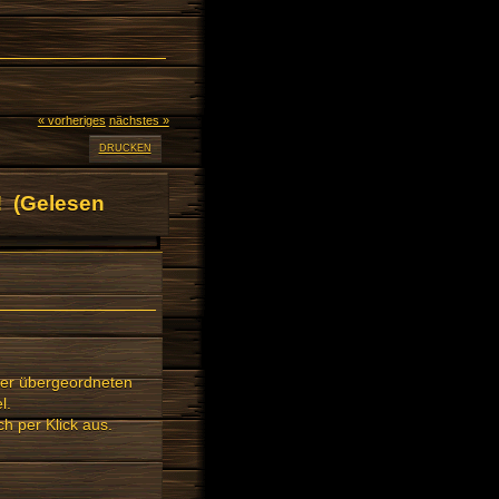
« vorheriges
nächstes »
DRUCKEN
! (Gelesen
ner übergeordneten
l.
 per Klick aus.