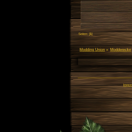
Seiten: [
1
]
Modding Union
»
Modderecke
Impr