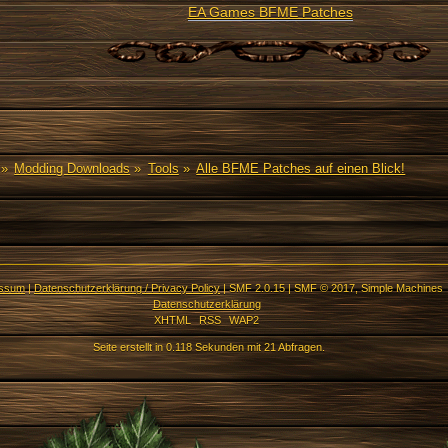
EA Games BFME Patches
»
Modding Downloads
»
Tools
»
Alle BFME Patches auf einen Blick!
essum
|
Datenschutzerklärung / Privacy Policy
|
SMF 2.0.15
|
SMF © 2017
,
Simple Machines
Datenschutzerklärung
XHTML
RSS
WAP2
Seite erstellt in 0.118 Sekunden mit 21 Abfragen.