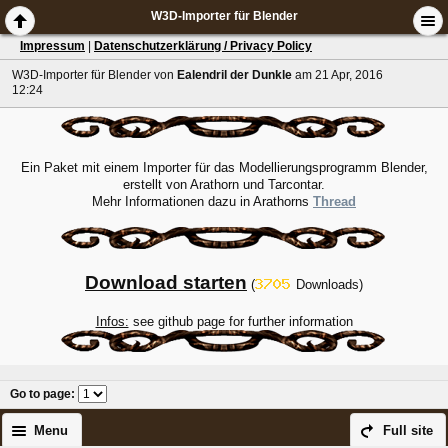
W3D-Importer für Blender
Impressum
|
Datenschutzerklärung / Privacy Policy
W3D-Importer für Blender
von
Ealendril der Dunkle
am 21 Apr, 2016
12:24
Ein Paket mit einem Importer für das Modellierungsprogramm Blender,
erstellt von Arathorn und Tarcontar.
Mehr Informationen dazu in Arathorns
Thread
Download starten
(
Downloads)
Infos:
see github page for further information
Go to page
:
Menu
Full site