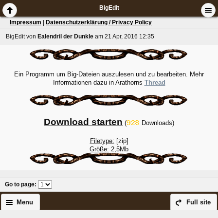
BigEdit
Impressum
|
Datenschutzerklärung / Privacy Policy
BigEdit
von
Ealendril der Dunkle
am 21 Apr, 2016 12:35
Ein Programm um Big-Dateien auszulesen und zu bearbeiten. Mehr
Informationen dazu in Arathorns
Thread
Download starten
(
Downloads)
Filetype:
[zip]
Größe:
2,5Mb
Go to page
:
Menu
Full site