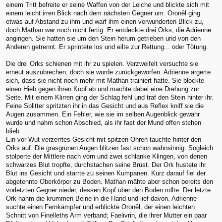
einem Tritt befreite er seine Waffen von der Leiche und blickte sich mit
einem leicht irren Blick nach dem nächsten Gegner um. Oronêl ging
etwas auf Abstand zu ihm und warf ihm einen verwunderten Blick zu,
doch Mathan war noch nicht fertig. Er entdeckte drei Orks, die Adrienne
angingen. Sie hatten sie um den Stein herum getrieben und von den
Anderen getrennt. Er sprintete los und eilte zur Rettung... oder Tötung.
Die drei Orks schienen mit ihr zu spielen. Verzweifelt versuchte sie
erneut auszubrechen, doch sie wurde zurückgeworfen. Adrienne ärgerte
sich, dass sie nicht noch mehr mit Mathan trainiert hatte. Sie blockte
einen Hieb gegen ihren Kopf ab und machte dabei eine Drehung zur
Seite. Mit einem Klirren ging der Schlag fehl und traf den Stein hinter ihr.
Feine Splitter spritzten ihr in das Gesicht und aus Reflex kniff sie die
Augen zusammen. Ein Fehler, wie sie im selben Augenblick gewahr
wurde und nahm schon Abschied, als ihr fast der Mund offen stehen
blieb.
Ein vor Wut verzerrtes Gesicht mit spitzen Ohren tauchte hinter den
Orks auf. Die grasgrünen Augen blitzen fast schon wahnsinnig. Sogleich
stolperte der Mittlere nach vorn und zwei schlanke Klingen, von denen
schwarzes Blut tropfte, durchstachen seine Brust. Der Ork hustete ihr
Blut ins Gesicht und starrte zu seinen Kumpanen. Kurz darauf fiel der
abgetennte Oberkörper zu Boden. Mathan mähte aber schon bereits den
vorletzten Gegner nieder, dessen Kopf über den Boden rollte. Der letzte
Ork nahm die krummen Beine in die Hand und lief davon. Adrienne
suchte einen Fernkämpfer und erblickte Oronêl, der einen leichten
Schnitt von Finelleths Arm verband; Faelivrin, die ihrer Mutter ein paar