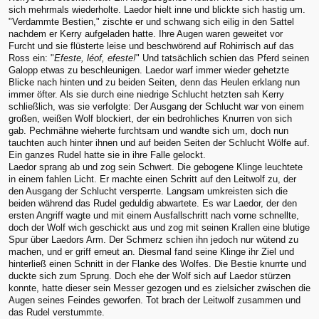
sich mehrmals wiederholte. Laedor hielt inne und blickte sich hastig um.
"Verdammte Bestien," zischte er und schwang sich eilig in den Sattel
nachdem er Kerry aufgeladen hatte. Ihre Augen waren geweitet vor
Furcht und sie flüsterte leise und beschwörend auf Rohirrisch auf das
Ross ein: "
Efeste, léof, efeste!
" Und tatsächlich schien das Pferd seinen
Galopp etwas zu beschleunigen. Laedor warf immer wieder gehetzte
Blicke nach hinten und zu beiden Seiten, denn das Heulen erklang nun
immer öfter. Als sie durch eine niedrige Schlucht hetzten sah Kerry
schließlich, was sie verfolgte: Der Ausgang der Schlucht war von einem
großen, weißen Wolf blockiert, der ein bedrohliches Knurren von sich
gab. Pechmähne wieherte furchtsam und wandte sich um, doch nun
tauchten auch hinter ihnen und auf beiden Seiten der Schlucht Wölfe auf.
Ein ganzes Rudel hatte sie in ihre Falle gelockt.
Laedor sprang ab und zog sein Schwert. Die gebogene Klinge leuchtete
in einem fahlen Licht. Er machte einen Schritt auf den Leitwolf zu, der
den Ausgang der Schlucht versperrte. Langsam umkreisten sich die
beiden während das Rudel geduldig abwartete. Es war Laedor, der den
ersten Angriff wagte und mit einem Ausfallschritt nach vorne schnellte,
doch der Wolf wich geschickt aus und zog mit seinen Krallen eine blutige
Spur über Laedors Arm. Der Schmerz schien ihn jedoch nur wütend zu
machen, und er griff erneut an. Diesmal fand seine Klinge ihr Ziel und
hinterließ einen Schnitt in der Flanke des Wolfes. Die Bestie knurrte und
duckte sich zum Sprung. Doch ehe der Wolf sich auf Laedor stürzen
konnte, hatte dieser sein Messer gezogen und es zielsicher zwischen die
Augen seines Feindes geworfen. Tot brach der Leitwolf zusammen und
das Rudel verstummte.