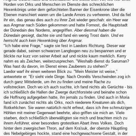
Horden von Orks und Menschen im Dienste des schrecklichen
Hexenkönigs unter dem gefürchteten Banner der Eisenkrone über die
Ebenen marschiert waren um die Lande Arnors zu verheeren. Und da fiel
ihr ein, das genau dies auch zu ihrer Zeit wieder geschah: ein Heer war
aus Angmar nach Süden gekommen und hatte Fornost, die Hauptstadt
der Dúnedain des Nordens, angegriffen.
Aber diesmal haben die
Dúnedain gesiegt,
dachte sie und fand ein wenig Trost darin.
Und es
herrscht auch kein Hexenkönig über Angmar.
"Ich habe eine Frage," sagte sie fest in Laedors Richtung. Dieser war
gerade dabei, seinen schwarzen Langbogen neu zu bespannen und er
blickte nur kurz von seiner Arbeit auf und nickte kaum merklich. Kerry
nahm es als Zeichen, weiterzusprechen. "Weshalb dienst du Saruman?
Was hast du davon, im Dienst eines Zauberers zu stehen?"
Laedor warf ihr einen weiteren Blick zu. "Mein Meister ist weise,"
antwortete er. "Er sieht viele Dinge. Nach Oronêls Verschwinden zog ich
durch ganz Mittelerde, um ihn zu finden und meine Rache zu
vollstrecken. Doch wo ich auch suchte, ich fand nichts als Gerüchte - bis
ich schließlich die Hallen der Zwerge durchforstete und beinahe schon
die Hoffnung aufgegeben hatte, ihn jemals zu finden. Und auch in Moria
fand ich zunächst nichts als Orks, noch niederere Kreaturen als dich,
Rotkehlchen. Sie waren natürlich nicht erfreut, dass ich ihre schmutzigen
Höhlen mit meiner Gegenwart beehrte, also griffen sie mich an. Viele
starben, doch schließlich überwältigten sie mich und brachten mich zu
ihrem Anführer, einer besonders grotestken Abart ihres Volkes. Doch
hinter dem zwergischen Thron, auf dem Kra'suk, der oberste Häuptling
des Nebelgebirges hockte, stand eine hochgewachsene Gestalt, in der