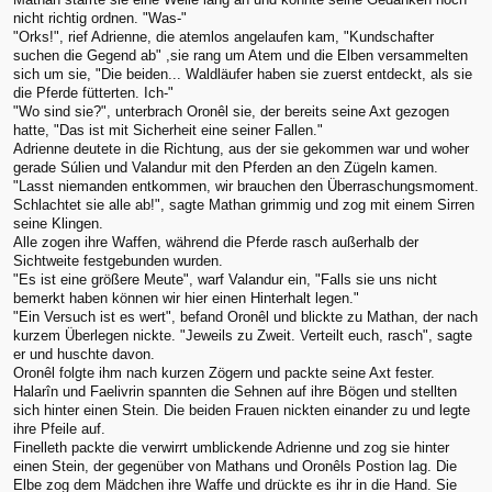
nicht richtig ordnen. "Was-"
"Orks!", rief Adrienne, die atemlos angelaufen kam, "Kundschafter
suchen die Gegend ab" ,sie rang um Atem und die Elben versammelten
sich um sie, "Die beiden... Waldläufer haben sie zuerst entdeckt, als sie
die Pferde fütterten. Ich-"
"Wo sind sie?", unterbrach Oronêl sie, der bereits seine Axt gezogen
hatte, "Das ist mit Sicherheit eine seiner Fallen."
Adrienne deutete in die Richtung, aus der sie gekommen war und woher
gerade Súlien und Valandur mit den Pferden an den Zügeln kamen.
"Lasst niemanden entkommen, wir brauchen den Überraschungsmoment.
Schlachtet sie alle ab!", sagte Mathan grimmig und zog mit einem Sirren
seine Klingen.
Alle zogen ihre Waffen, während die Pferde rasch außerhalb der
Sichtweite festgebunden wurden.
"Es ist eine größere Meute", warf Valandur ein, "Falls sie uns nicht
bemerkt haben können wir hier einen Hinterhalt legen."
"Ein Versuch ist es wert", befand Oronêl und blickte zu Mathan, der nach
kurzem Überlegen nickte. "Jeweils zu Zweit. Verteilt euch, rasch", sagte
er und huschte davon.
Oronêl folgte ihm nach kurzen Zögern und packte seine Axt fester.
Halarîn und Faelivrin spannten die Sehnen auf ihre Bögen und stellten
sich hinter einen Stein. Die beiden Frauen nickten einander zu und legte
ihre Pfeile auf.
Finelleth packte die verwirrt umblickende Adrienne und zog sie hinter
einen Stein, der gegenüber von Mathans und Oronêls Postion lag. Die
Elbe zog dem Mädchen ihre Waffe und drückte es ihr in die Hand. Sie