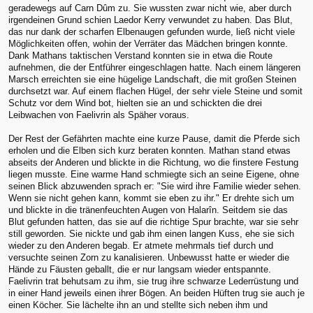
geradewegs auf Carn Dûm zu. Sie wussten zwar nicht wie, aber durch
irgendeinen Grund schien Laedor Kerry verwundet zu haben. Das Blut,
das nur dank der scharfen Elbenaugen gefunden wurde, ließ nicht viele
Möglichkeiten offen, wohin der Verräter das Mädchen bringen konnte.
Dank Mathans taktischen Verstand konnten sie in etwa die Route
aufnehmen, die der Entführer eingeschlagen hatte. Nach einem längeren
Marsch erreichten sie eine hügelige Landschaft, die mit großen Steinen
durchsetzt war. Auf einem flachen Hügel, der sehr viele Steine und somit
Schutz vor dem Wind bot, hielten sie an und schickten die drei
Leibwachen von Faelivrin als Späher voraus.
Der Rest der Gefährten machte eine kurze Pause, damit die Pferde sich
erholen und die Elben sich kurz beraten konnten. Mathan stand etwas
abseits der Anderen und blickte in die Richtung, wo die finstere Festung
liegen musste. Eine warme Hand schmiegte sich an seine Eigene, ohne
seinen Blick abzuwenden sprach er: "Sie wird ihre Familie wieder sehen.
Wenn sie nicht gehen kann, kommt sie eben zu ihr." Er drehte sich um
und blickte in die tränenfeuchten Augen von Halarîn. Seitdem sie das
Blut gefunden hatten, das sie auf die richtige Spur brachte, war sie sehr
still geworden. Sie nickte und gab ihm einen langen Kuss, ehe sie sich
wieder zu den Anderen begab. Er atmete mehrmals tief durch und
versuchte seinen Zorn zu kanalisieren. Unbewusst hatte er wieder die
Hände zu Fäusten geballt, die er nur langsam wieder entspannte.
Faelivrin trat behutsam zu ihm, sie trug ihre schwarze Lederrüstung und
in einer Hand jeweils einen ihrer Bögen. An beiden Hüften trug sie auch je
einen Köcher. Sie lächelte ihn an und stellte sich neben ihm und