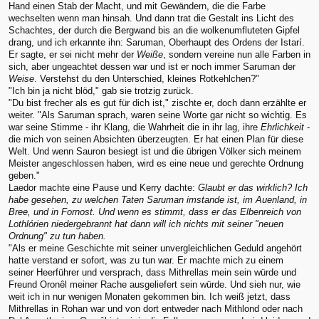
Hand einen Stab der Macht, und mit Gewändern, die die Farbe
wechselten wenn man hinsah. Und dann trat die Gestalt ins Licht des
Schachtes, der durch die Bergwand bis an die wolkenumfluteten Gipfel
drang, und ich erkannte ihn: Saruman, Oberhaupt des Ordens der Istarí.
Er sagte, er sei nicht mehr der
Weiße
, sondern vereine nun alle Farben in
sich, aber ungeachtet dessen war und ist er noch immer Saruman der
Weise
. Verstehst du den Unterschied, kleines Rotkehlchen?"
"Ich bin ja nicht blöd," gab sie trotzig zurück.
"Du bist frecher als es gut für dich ist," zischte er, doch dann erzählte er
weiter. "Als Saruman sprach, waren seine Worte gar nicht so wichtig. Es
war seine Stimme - ihr Klang, die Wahrheit die in ihr lag, ihre
Ehrlichkeit
-
die mich von seinen Absichten überzeugten. Er hat einen Plan für diese
Welt. Und wenn Sauron besiegt ist und die übrigen Völker sich meinem
Meister angeschlossen haben, wird es eine neue und gerechte Ordnung
geben."
Laedor machte eine Pause und Kerry dachte:
Glaubt er das wirklich? Ich
habe gesehen, zu welchen Taten Saruman imstande ist, im Auenland, in
Bree, und in Fornost. Und wenn es stimmt, dass er das Elbenreich von
Lothlórien niedergebrannt hat dann will ich nichts mit seiner "neuen
Ordnung" zu tun haben.
"Als er meine Geschichte mit seiner unvergleichlichen Geduld angehört
hatte verstand er sofort, was zu tun war. Er machte mich zu einem
seiner Heerführer und versprach, dass Mithrellas mein sein würde und
Freund Oronêl meiner Rache ausgeliefert sein würde. Und sieh nur, wie
weit ich in nur wenigen Monaten gekommen bin. Ich weiß jetzt, dass
Mithrellas in Rohan war und von dort entweder nach Mithlond oder nach