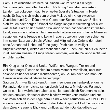
Carn Dûm wanderte um herauszufinden warum sich die Krieger
Sarumans jetzt aus allen bereits in Richtung Gundabad eroberten
Ländern zurückzogen, dachte er weiter über die Situation im Norden
nach. Er fragte sich nicht zum ersten Mal, ob ein Krieg zwischen
Gundabad und Carn Dûm etwas Gutes oder Schlechtes war. Sollte er
sich freuen oder sorgen? Wobei die Sorge längst mitschwang bei allem
was er tat. Darf er sich freuen? Pallando schien nachdenklich im weiten
Land, einsam und alleine. Jahrtausende hatte er versucht keine Miene zu
verziehen, keine Freude und keine Trauer zu zeigen, denn so schien es
ihm seine Natur zu sein als Weiser und Mitglied des Ordens der Istari,
ohne Anrecht auf Liebe und Zuneigung. Doch hier, in völliger
Abgeschiedenheit, weitab der Menschen oder Elben, die ihn als Zauberer
in all seinem Dasein in Frage stellen konnten, wüsste Pallando nicht was
er fühlen sollte.
Ein Krieg unter Orks und Uruks, Wölfen und Wargen, Trollen und
vielleicht sogar Riesen schien im ersten Moment vorteilhaft, aber nur
solange keiner der beiden Kontrahenten, ob Sauron oder Saruman, als
Gewinner über den Anderen hervorgingen.
Saurons Arm war längst kein Arm mehr sondern ein Tentakel, erkannte
Pallando, denn er reichte schon durch fast ganz Mittelerde. Pallando
wollte es nicht wahrhaben, aber es schien tatsächlich Saruman zu sein,
der den dunklen Herrscher daran hinderte weiter vorzustoßen und nur
Saruman schien in der Lage dem Feind wieder Territorium wie Dol Guldur
abgewinnen zu können. Vielleicht dient der Angriff auf Dol Guldur sogar
dem Zweck Saurons Blick und Einfluss auf den Gundabadberg zu