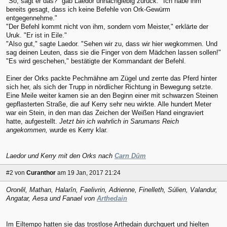
"So, sagt er das?" gab Laedor unnachgiebig zurück. "Ich habe ihm
bereits gesagt, dass ich keine Befehle von Ork-Gewürm
entgegennehme."
"Der Befehl kommt nicht von ihm, sondern vom Meister," erklärte der
Uruk. "Er ist in Eile."
"Also gut," sagte Laedor. "Sehen wir zu, dass wir hier wegkommen. Und
sag deinen Leuten, dass sie die Finger von dem Mädchen lassen sollen!"
"Es wird geschehen," bestätigte der Kommandant der Befehl.
Einer der Orks packte Pechmähne am Zügel und zerrte das Pferd hinter
sich her, als sich der Trupp in nördlicher Richtung in Bewegung setzte.
Eine Meile weiter kamen sie an den Beginn einer mit schwarzen Steinen
gepflasterten Straße, die auf Kerry sehr neu wirkte. Alle hundert Meter
war ein Stein, in den man das Zeichen der Weißen Hand eingraviert
hatte, aufgestellt.
Jetzt bin ich wahrlich in Sarumans Reich
angekommen,
wurde es Kerry klar.
Laedor und Kerry mit den Orks nach
Carn Dûm
#2
von
Curanthor
am 19 Jan, 2017 21:24
Oronêl, Mathan, Halarîn, Faelivrin, Adrienne, Finelleth, Súlien, Valandur,
Angatar, Aesa und Fanael von
Arthedain
Im Eiltempo hatten sie das trostlose Arthedain durchquert und hielten