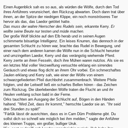
Einen Augenblick sah es so aus, als würden die Wölfe, durch den Tod
ihres Anführers verunsichert, den Rückzug abwarten. Doch dann trat über
ihnen, an der Spitze der niedrigen Klippe, ein noch monströseres Tier
hervor als das, das Laedor getötet hatte.
Das muss der wahre Herrscher des Rudels sein,
erkannte Kerry.
Er
wollte seine Beute nur testen und müde machen.
Der große Wolf blickte auf den Elb herab und in seinen Augen
schimmerte bösartige Intelligenz. Ein leises Knurren, das dennoch in der
gesamten Schlucht zu hören war, brachte das Rudel in Bewegung, und
einer nach dem anderen kamen die Wölfe nun in die Schlucht herunter
und umzingelten Laedor, Kerry und das verängstig wiehernde Pferd.
Kerry zerrte an ihren Fesseln, doch ihre Mühen waren nutzlos. Als sie es
ein letztes Mal voller Verzweiflung versuchte erklang ein sirrendes
Geräusch und etwas flog dicht an ihrem Ohr vorbei. Ein schmerzhaftes
Jaulen erklang und Kerry sah, wie einer der Wölfe von einem
schwarzgefiederten Pfeil durchbohrt zusammenbrach. Weitere Pfeile
folgten, und der Leitwolf ließ ein scharfes Bellen hören - das Zeichen
zum Rückzug. Die überlebenden Wölfe traten die Flucht an und ihr
Heulen verklang schon bald in der Ferne.
Orks tauchten am Ausgang der Schlucht auf, Bögen in den Händen
haltend. "Wird Zeit, dass ihr kommt," herrschte Laedor sie an. "Ihr seid
drei Stunden zu spät!"
"Fárlûk lässt dir ausrichten, dass es in Carn Dûm Probleme gibt. Du
sollst dich so schnell wie möglich bei ihm melden," sagte der Anführer
des kleinen Trupps, ein großer, bulliger Uruk.