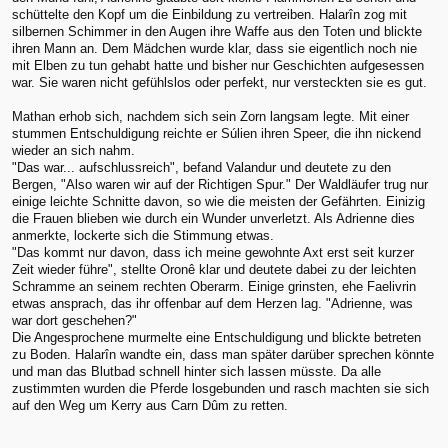
schüttelte den Kopf um die Einbildung zu vertreiben. Halarîn zog mit
silbernen Schimmer in den Augen ihre Waffe aus den Toten und blickte
ihren Mann an. Dem Mädchen wurde klar, dass sie eigentlich noch nie
mit Elben zu tun gehabt hatte und bisher nur Geschichten aufgesessen
war. Sie waren nicht gefühlslos oder perfekt, nur versteckten sie es gut.
Mathan erhob sich, nachdem sich sein Zorn langsam legte. Mit einer
stummen Entschuldigung reichte er Súlien ihren Speer, die ihn nickend
wieder an sich nahm.
"Das war... aufschlussreich", befand Valandur und deutete zu den
Bergen, "Also waren wir auf der Richtigen Spur." Der Waldläufer trug nur
einige leichte Schnitte davon, so wie die meisten der Gefährten. Einizig
die Frauen blieben wie durch ein Wunder unverletzt. Als Adrienne dies
anmerkte, lockerte sich die Stimmung etwas.
"Das kommt nur davon, dass ich meine gewohnte Axt erst seit kurzer
Zeit wieder führe", stellte Oronê klar und deutete dabei zu der leichten
Schramme an seinem rechten Oberarm. Einige grinsten, ehe Faelivrin
etwas ansprach, das ihr offenbar auf dem Herzen lag. "Adrienne, was
war dort geschehen?"
Die Angesprochene murmelte eine Entschuldigung und blickte betreten
zu Boden. Halarîn wandte ein, dass man später darüber sprechen könnte
und man das Blutbad schnell hinter sich lassen müsste. Da alle
zustimmten wurden die Pferde losgebunden und rasch machten sie sich
auf den Weg um Kerry aus Carn Dûm zu retten.