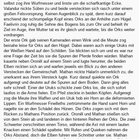
selbst zog ihre Wurfmesser und linste um die scharfkantige Ecke.
Valandur nickte Súlien zu und beide versteckten sich rasch unter einem
großen Felsvorsprung. Keinen Augenblick zu spät, denn kurz darauf
erschiend der schrumpelige Kopf eines Orks an der Anhöhe zum Hügel.
Faelivrin zog ruhig die Sehne des Bogens bis zum Ohr und behielt ihr
Ziel im Auge, ihre Mutter tat es ihr gleich und wartete, bis die Orks weiter
vordrangen.
Der erste Ork gab seinen Kameraden einen Wink und die Meute zog
beinahe leise für Orks auf den Hügel. Dabei waren auch einige Uruks mit
der Weißen Hand auf den Schilden. Sie blickten sich um und es war nur
eine Frage der Zeit bis sie die Spuren der Pferde finden würden. Mathan
kauerte neben Oronêl auf einem Stein und lugte herunter, die beiden
Elben nickten sich an und warfen jeweils ein Blick zu den anderen
Verstecken der Gemeinschaft. Mathan nickte Halarîn unmerklich zu, die
unerkannt aus ihrem Versteck lugte. Kurz darauf quiekte ein Ork
aufgeregt und deutete auf die Spuren auf dem Boden. Dann ging alles
sehr schnell: Einer der Uruks schickte zwei Orks los, die sich sofort
lautlos in die Arme fielen. Ein Pfeil steckte in beiden Köpfen. Aufgeregt
zog die Meute ihre Waffen und ein Uruk hob ein Horn an die deformierten
Lippen. Ein Wurfmesser Finelleths zertrümmerte die Hand samt Horn und
nagelte sie an den Schädel des Hünen. Die Orks zogen sich mit dem
Rücken zu Mathans Position zurück. Oronêl und Mathan stießen sich
von dem Stein ab und landeten in den hinteren Reihen der Orks. Die zwei
Schwerter zerschnitten einen Torso, während die Axt mit einem lauten
Knacken einen Schädel spaltete. Mit Rufen und Quieken nahmen die
Orks Abstand, doch die Elben fuhren wie Schnitter unter sie. Mathan