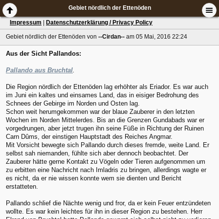
Gebiet nördlich der Ettenöden
Impressum
|
Datenschutzerklärung / Privacy Policy
Gebiet nördlich der Ettenöden
von
--Cirdan--
am 05 Mai, 2016 22:24
Aus der Sicht Pallandos:
Pallando aus Bruchtal
.
Die Region nördlich der Ettenöden lag erhöhter als Eriador. Es war auch
im Juni ein kaltes und einsames Land, das in eisiger Bedrohung des
Schnees der Gebirge im Norden und Osten lag.
Schon weit herumgekommen war der blaue Zauberer in den letzten
Wochen im Norden Mittelerdes. Bis an die Grenzen Gundabads war er
vorgedrungen, aber jetzt trugen ihn seine Füße in Richtung der Ruinen
Carn Dûms, der einstigen Hauptstadt des Reiches Angmar.
Mit Vorsicht bewegte sich Pallando durch dieses fremde, weite Land. Er
selbst sah niemanden, fühlte sich aber dennoch beobachtet. Der
Zauberer hätte gerne Kontakt zu Vögeln oder Tieren aufgenommen um
zu erbitten eine Nachricht nach Imladris zu bringen, allerdings wagte er
es nicht, da er nie wissen konnte wem sie dienten und Bericht
erstatteten.
Pallando schlief die Nächte wenig und fror, da er kein Feuer entzündeten
wollte. Es war kein leichtes für ihn in dieser Region zu bestehen. Herr