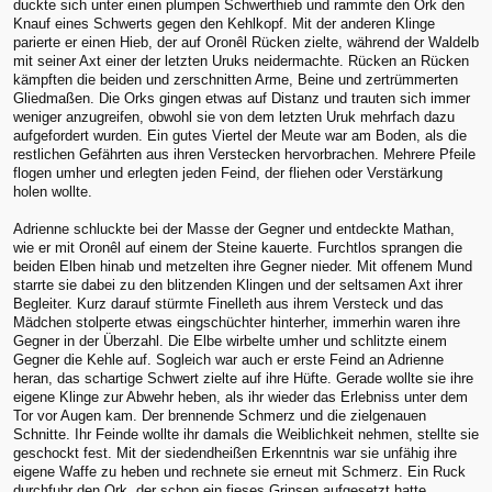
duckte sich unter einen plumpen Schwerthieb und rammte den Ork den
Knauf eines Schwerts gegen den Kehlkopf. Mit der anderen Klinge
parierte er einen Hieb, der auf Oronêl Rücken zielte, während der Waldelb
mit seiner Axt einer der letzten Uruks neidermachte. Rücken an Rücken
kämpften die beiden und zerschnitten Arme, Beine und zertrümmerten
Gliedmaßen. Die Orks gingen etwas auf Distanz und trauten sich immer
weniger anzugreifen, obwohl sie von dem letzten Uruk mehrfach dazu
aufgefordert wurden. Ein gutes Viertel der Meute war am Boden, als die
restlichen Gefährten aus ihren Verstecken hervorbrachen. Mehrere Pfeile
flogen umher und erlegten jeden Feind, der fliehen oder Verstärkung
holen wollte.
Adrienne schluckte bei der Masse der Gegner und entdeckte Mathan,
wie er mit Oronêl auf einem der Steine kauerte. Furchtlos sprangen die
beiden Elben hinab und metzelten ihre Gegner nieder. Mit offenem Mund
starrte sie dabei zu den blitzenden Klingen und der seltsamen Axt ihrer
Begleiter. Kurz darauf stürmte Finelleth aus ihrem Versteck und das
Mädchen stolperte etwas eingschüchter hinterher, immerhin waren ihre
Gegner in der Überzahl. Die Elbe wirbelte umher und schlitzte einem
Gegner die Kehle auf. Sogleich war auch er erste Feind an Adrienne
heran, das schartige Schwert zielte auf ihre Hüfte. Gerade wollte sie ihre
eigene Klinge zur Abwehr heben, als ihr wieder das Erlebniss unter dem
Tor vor Augen kam. Der brennende Schmerz und die zielgenauen
Schnitte. Ihr Feinde wollte ihr damals die Weiblichkeit nehmen, stellte sie
geschockt fest. Mit der siedendheißen Erkenntnis war sie unfähig ihre
eigene Waffe zu heben und rechnete sie erneut mit Schmerz. Ein Ruck
durchfuhr den Ork, der schon ein fieses Grinsen aufgesetzt hatte.