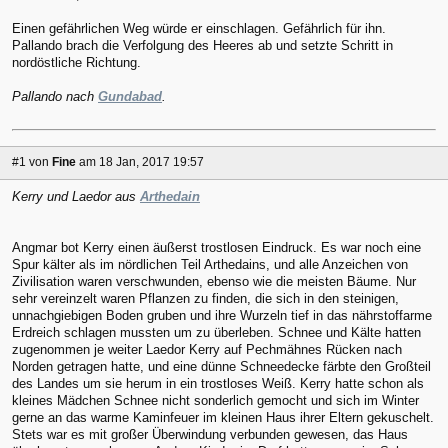
Einen gefährlichen Weg würde er einschlagen. Gefährlich für ihn.
Pallando brach die Verfolgung des Heeres ab und setzte Schritt in
nordöstliche Richtung.
Pallando nach
Gundabad
.
#1
von
Fine
am 18 Jan, 2017 19:57
Kerry und Laedor aus
Arthedain
Angmar bot Kerry einen äußerst trostlosen Eindruck. Es war noch eine
Spur kälter als im nördlichen Teil Arthedains, und alle Anzeichen von
Zivilisation waren verschwunden, ebenso wie die meisten Bäume. Nur
sehr vereinzelt waren Pflanzen zu finden, die sich in den steinigen,
unnachgiebigen Boden gruben und ihre Wurzeln tief in das nährstoffarme
Erdreich schlagen mussten um zu überleben. Schnee und Kälte hatten
zugenommen je weiter Laedor Kerry auf Pechmähnes Rücken nach
Norden getragen hatte, und eine dünne Schneedecke färbte den Großteil
des Landes um sie herum in ein trostloses Weiß. Kerry hatte schon als
kleines Mädchen Schnee nicht sonderlich gemocht und sich im Winter
gerne an das warme Kaminfeuer im kleinen Haus ihrer Eltern gekuschelt.
Stets war es mit großer Überwindung verbunden gewesen, das Haus