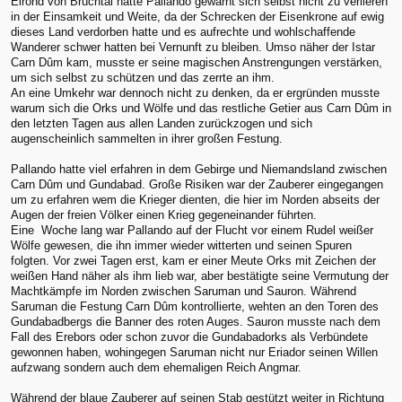
Elrond von Bruchtal hatte Pallando gewarnt sich selbst nicht zu verlieren
in der Einsamkeit und Weite, da der Schrecken der Eisenkrone auf ewig
dieses Land verdorben hatte und es aufrechte und wohlschaffende
Wanderer schwer hatten bei Vernunft zu bleiben. Umso näher der Istar
Carn Dûm kam, musste er seine magischen Anstrengungen verstärken,
um sich selbst zu schützen und das zerrte an ihm.
An eine Umkehr war dennoch nicht zu denken, da er ergründen musste
warum sich die Orks und Wölfe und das restliche Getier aus Carn Dûm in
den letzten Tagen aus allen Landen zurückzogen und sich
augenscheinlich sammelten in ihrer großen Festung.
Pallando hatte viel erfahren in dem Gebirge und Niemandsland zwischen
Carn Dûm und Gundabad. Große Risiken war der Zauberer eingegangen
um zu erfahren wem die Krieger dienten, die hier im Norden abseits der
Augen der freien Völker einen Krieg gegeneinander führten.
Eine Woche lang war Pallando auf der Flucht vor einem Rudel weißer
Wölfe gewesen, die ihn immer wieder witterten und seinen Spuren
folgten. Vor zwei Tagen erst, kam er einer Meute Orks mit Zeichen der
weißen Hand näher als ihm lieb war, aber bestätigte seine Vermutung der
Machtkämpfe im Norden zwischen Saruman und Sauron. Während
Saruman die Festung Carn Dûm kontrollierte, wehten an den Toren des
Gundabadbergs die Banner des roten Auges. Sauron musste nach dem
Fall des Erebors oder schon zuvor die Gundabadorks als Verbündete
gewonnen haben, wohingegen Saruman nicht nur Eriador seinen Willen
aufzwang sondern auch dem ehemaligen Reich Angmar.
Während der blaue Zauberer auf seinen Stab gestützt weiter in Richtung