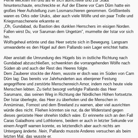
Ferne weckten ihn und als er sich aufrichtete und zur Stadt
hinunterschaute, erschreckte er. Auf der Ebene vor Carn Dûm hatte ein
großes Heer Aufstellung zum Losmarschieren genommen. Größtenteils
waren es Orks oder Uruks, aber auch viele Wölfe und ein paar Trolle und
Kriegsmaschenerie erkannte er.
„Oh, Gundabad, du Bastion des dunklen Herrschers im eisigen Norden.
Fallen wirst Du, vor Saruman dem Ungetüm“, murmelte der Istar vor sich
hin.
Wolfsgeheul ertönte und das Heer setzte sich in Bewegung. Langsam
umwanderte es den Hügel auf dem Pallando sein Lager errichtet hatte.
Aber anstatt die Umrundung des Hügels bis in östliche Richtung nach
Gundabad abzuschließen, schwenkten die vorrangehenden Wölfe nach
Süden ab und auch der Rest des Heeres folgte.
Dem Zauberer stockte der Atem, wusste er doch was im Süden von Carn
Dûm lag: Das bereits vor Jahrhunderten aus ebenjener Festung
angegriffene und zerstörte Menschenreich Arnor, indem noch heute viele
Menschen lebten. Zu tiefst besorgt verfolgte Pallando das Heer
Sarumans, das seinen Weg in Richtung der Nördlichen Höhen fortsetzte.
Der Istar überlegte, das Heer zu überholen und die Menschen in
Annúminas, Fornost und dem Breeland zu warnen, aber viel ausrichten
würde dies nicht. Fliehen könnten sie nur, da der Widerstand gegen
dieses gerüstete Heer ohnehin tödlich wäre. Er erinnerte sich an den Fall
Caras Galadhons und Lothloriens, beidem er auch in letzter Sekunde vor
einem Angriff warnen konnte, es letztendlich aber auch nichts am
Untergang änderte.
Nein
, Pallando musste Anderes versuchen als beim
letzten Mal, das wusste er.