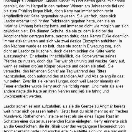
überhaupt zu verlassen. Andere Kinder im Dorf hatten gerne im Schnee
gespielt, der im Hargtal in den meisten Wintern am Jahresende fiel und
bis zum Frühling liegen blieb, doch Kerry war immer schon recht
empfindlich der Kälte gegenüber gewesen. Sie war froh, dass sich
Laedor erbarmt und ihr den Pelzkragen gegeben hatte, den sie an
Halarîns Umhang befestigt hatte und immer so dicht wie möglich um sich
gewickelt hielt. Die dünnen Schuhe, die sie zu dem Kleid bei der
Adoptionsfeier getragen hatte, sorgten dafür, dass Kerrys Füße eigentlich
immer eiskalt waren und sich wie zwei riesige Eiszapfen anfühlten. In
den Nächten wurde es so kalt, dass sie sogar in Erwägung zog, sich
dicht an Laedor zu kuscheln, doch diesem schien die Kälte wenig
auszumachen. Er erlaubte ihr schließlich, die Körperwärme seines
Pferdes zu nutzen, doch das Tier war oft unruhig und weckte Kerry auf,
wenn es seinen großen Körper bewegte und gegen sie stieß. Sie
versuchte, den fehlenden Schlaf am Tag während des Rittes
nachzuholen, doch aufgrund des ständigen Auf und Abs gelang ihr das
nur selten. Zwar litt sie keinen Hunger, doch weil Laedor niemals ein
Feuer entfachte wurde Kerry auch nie richtig warm. Und mehr als alles
andere nagte die Kälte an ihren Nerven und ließ sie fahrig und
unkonzentriert werden.
Laedor schien es erst aufzufallen, als sie die Grenze zu Angmar bereits
weit hinter sich gelassen hatten. "Jetzt hast du nicht mehr so ein freches
Mundwerk, Rotkehlchen," stellte er fest als sie eines Tages Rast im
Schatten einer düster aussehenden Ruine einlegten. Kerry erinnerte sich
an die Geschichten, die ihr Rilmir über das vergangene Hexenreich von
Angmar erzählt hatte und erschauerte. Sie stellte sich vor, wie hier einst