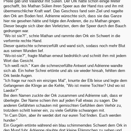
Pfeile gab und Valandur mit Súlien. Der Ork hatte schon einige Meter
geschafft, bis Mathan Súlien ihren Speer aus der Hand riss und ihn mit
übermenschlicher Kraft warf. Das Geschoss fand sein Ziel und nagelte
den Ork am Boden fest. Adrienne wünschte sich, dass sie das Ganze
hier nie gesehen hätte und folgte den Anderen, die zu Mathan gingen.
Dieser beugte sich über den Verletzten, dem der Speer durch den Bauch
gedrungen war.
"Wo ist sie?!", schrie Mathan und rammte den Ork ein Schwert in die
verformte rechte Hand.
Dieser quietschte schmerzerfüllt und wand sich, sodass noch mehr Blut
aus seinen Wunden lief.
"Wo-ist-sie?", fragte Mathan erneut bedrohlich und schnitt ihm mit jedem
Wort das Gesicht.
"Ich weiß nich." Kam die schmerzerfüllte Antwort und Adrienne wandte
sich ab. Ein hoher Schrei ertönte und als sie wieder hinsah, fehlten dem
Ork beide Augen.
"Ich frage nur noch ein einziges Mal", knurrte der Elb leise und legte dem
Gefangenen die Klinge an die Kehle, "Wo ist meine Tochter? Und wo ist
Laedor?"
Bei dem Namen zuckte der Ork zusammen und Adrienne sah, dass er
überlegte. Der Name schien ihm auf jeden Fall etwas zu sagen. Die
anderen Gefährten schauten mit gemischten Gefühlen dem Verhör zu,
trotzdem schritt keiner ein, zu viele Gefühle schwangen mit.
"In Carn Dûm, aber ihr werdet dort nur euren Tod finden. Euch werden
hunder-"
Ein Gurgeln ertönte während ein blau schimmerndes Schwert dem Ork in
den Mund fuhr, Adrienne glaubte dort kleine Flämmchen zu sehen und