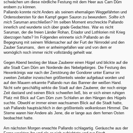
schwächen um diese nördliche Festung mit dem Heer aus Carn Dûm
erobern zu können.
Pallando konnte nicht Anders als seinem ehemaligen Weggefährten und
Ordensobersten für den Kampf gegen Sauron zu bewundern.
Sollte ich
mich Saruman anschließen?
Im selben Moment erschreckte Pallando
innerlich und wunderte sich über grade Gedachtes. War es nicht
Saruman, der die freien Länder Rohan, Eriador und Lothlorien mit Krieg
überzogen hatte? Im Folgenden erinnerte sich Pallando an die
Begegnung mit seinem Widersacher auf der Furt der Nimrodel und den
Zauber Sarumans, dem er anheimgefallen war und von dem er
womöglich noch immer nicht vollständig geheilt war.
Gegen Abend bestieg der blaue Zauberer einen Hügel und blickte auf die
alte Stadt Carn Dûm am Nordende des Nebelgebirges. Die Festung des
Hexenkönigs war nach der Zerstörung der Gondorer unter Earnur im
zweiten Zeitalter inzwischen größtenteils wieder aufgebaut worden und
auf den Mauern erkannte Pallando nun das Banner der weißen Hand.
Nicht sehr geschäftig wirkte die Stadt auf den Zauberer, der noch einige
Zeit dastand und seinen Blick schweifen ließ, bis er sich einen ruhigen
Platz mit Blick auf Carn Dûm zum Schlafen an den Hängen des Hügels
suchte. Obwohl er immer einen wachsamen Blick auf die Stadt hatte,
sah Pallando hauptsächlich in den größtenteils wolkenlosen Himmel. Die
Sterne waren hier Andere als Jene, die er lange aus dem fernen Osten
beobachtet hatte.
Am nächsten Morgen erwachte Pallando schlagartig. Geräusche aus der