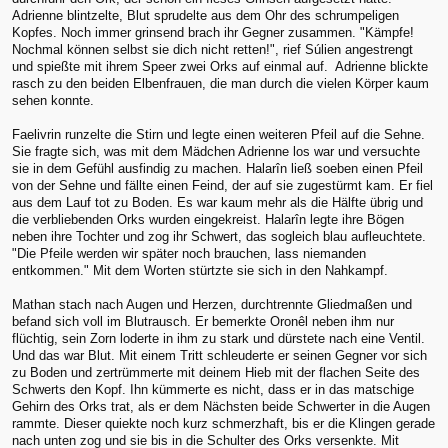
Adrienne blintzelte, Blut sprudelte aus dem Ohr des schrumpeligen
Kopfes. Noch immer grinsend brach ihr Gegner zusammen. "Kämpfe!
Nochmal können selbst sie dich nicht retten!", rief Súlien angestrengt
und spießte mit ihrem Speer zwei Orks auf einmal auf. Adrienne blickte
rasch zu den beiden Elbenfrauen, die man durch die vielen Körper kaum
sehen konnte.
Faelivrin runzelte die Stirn und legte einen weiteren Pfeil auf die Sehne.
Sie fragte sich, was mit dem Mädchen Adrienne los war und versuchte
sie in dem Gefühl ausfindig zu machen. Halarîn ließ soeben einen Pfeil
von der Sehne und fällte einen Feind, der auf sie zugestürmt kam. Er fiel
aus dem Lauf tot zu Boden. Es war kaum mehr als die Hälfte übrig und
die verbliebenden Orks wurden eingekreist. Halarîn legte ihre Bögen
neben ihre Tochter und zog ihr Schwert, das sogleich blau aufleuchtete.
"Die Pfeile werden wir später noch brauchen, lass niemanden
entkommen." Mit dem Worten stürtzte sie sich in den Nahkampf.
Mathan stach nach Augen und Herzen, durchtrennte Gliedmaßen und
befand sich voll im Blutrausch. Er bemerkte Oronêl neben ihm nur
flüchtig, sein Zorn loderte in ihm zu stark und dürstete nach eine Ventil.
Und das war Blut. Mit einem Tritt schleuderte er seinen Gegner vor sich
zu Boden und zertrümmerte mit deinem Hieb mit der flachen Seite des
Schwerts den Kopf. Ihn kümmerte es nicht, dass er in das matschige
Gehirn des Orks trat, als er dem Nächsten beide Schwerter in die Augen
rammte. Dieser quiekte noch kurz schmerzhaft, bis er die Klingen gerade
nach unten zog und sie bis in die Schulter des Orks versenkte. Mit