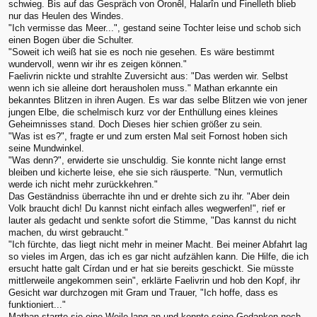
schwieg. Bis auf das Gespräch von Oronêl, Halarîn und Finelleth blieb
nur das Heulen des Windes.
"Ich vermisse das Meer...", gestand seine Tochter leise und schob sich
einen Bogen über die Schulter.
"Soweit ich weiß hat sie es noch nie gesehen. Es wäre bestimmt
wundervoll, wenn wir ihr es zeigen können."
Faelivrin nickte und strahlte Zuversicht aus: "Das werden wir. Selbst
wenn ich sie alleine dort herausholen muss." Mathan erkannte ein
bekanntes Blitzen in ihren Augen. Es war das selbe Blitzen wie von jener
jungen Elbe, die schelmisch kurz vor der Enthüllung eines kleines
Geheimnisses stand. Doch Dieses hier schien größer zu sein.
"Was ist es?", fragte er und zum ersten Mal seit Fornost hoben sich
seine Mundwinkel.
"Was denn?", erwiderte sie unschuldig. Sie konnte nicht lange ernst
bleiben und kicherte leise, ehe sie sich räusperte. "Nun, vermutlich
werde ich nicht mehr zurückkehren."
Das Geständniss überrachte ihn und er drehte sich zu ihr. "Aber dein
Volk braucht dich! Du kannst nicht einfach alles wegwerfen!", rief er
lauter als gedacht und senkte sofort die Stimme, "Das kannst du nicht
machen, du wirst gebraucht."
"Ich fürchte, das liegt nicht mehr in meiner Macht. Bei meiner Abfahrt lag
so vieles im Argen, das ich es gar nicht aufzählen kann. Die Hilfe, die ich
ersucht hatte galt Círdan und er hat sie bereits geschickt. Sie müsste
mittlerweile angekommen sein", erklärte Faelivrin und hob den Kopf, ihr
Gesicht war durchzogen mit Gram und Trauer, "Ich hoffe, dass es
funktioniert..."
Mathan starrte sie eine Weile lang an und konnte seine Gedanken noch