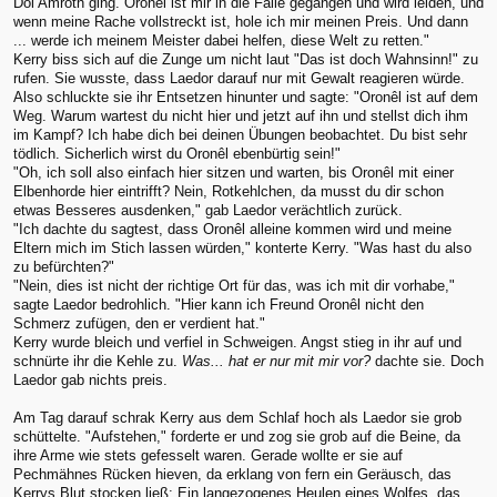
Dol Amroth ging. Oronêl ist mir in die Falle gegangen und wird leiden, und
wenn meine Rache vollstreckt ist, hole ich mir meinen Preis. Und dann
... werde ich meinem Meister dabei helfen, diese Welt zu retten."
Kerry biss sich auf die Zunge um nicht laut "Das ist doch Wahnsinn!" zu
rufen. Sie wusste, dass Laedor darauf nur mit Gewalt reagieren würde.
Also schluckte sie ihr Entsetzen hinunter und sagte: "Oronêl ist auf dem
Weg. Warum wartest du nicht hier und jetzt auf ihn und stellst dich ihm
im Kampf? Ich habe dich bei deinen Übungen beobachtet. Du bist sehr
tödlich. Sicherlich wirst du Oronêl ebenbürtig sein!"
"Oh, ich soll also einfach hier sitzen und warten, bis Oronêl mit einer
Elbenhorde hier eintrifft? Nein, Rotkehlchen, da musst du dir schon
etwas Besseres ausdenken," gab Laedor verächtlich zurück.
"Ich dachte du sagtest, dass Oronêl alleine kommen wird und meine
Eltern mich im Stich lassen würden," konterte Kerry. "Was hast du also
zu befürchten?"
"Nein, dies ist nicht der richtige Ort für das, was ich mit dir vorhabe,"
sagte Laedor bedrohlich. "Hier kann ich Freund Oronêl nicht den
Schmerz zufügen, den er verdient hat."
Kerry wurde bleich und verfiel in Schweigen. Angst stieg in ihr auf und
schnürte ihr die Kehle zu.
Was... hat er nur mit mir vor?
dachte sie. Doch
Laedor gab nichts preis.
Am Tag darauf schrak Kerry aus dem Schlaf hoch als Laedor sie grob
schüttelte. "Aufstehen," forderte er und zog sie grob auf die Beine, da
ihre Arme wie stets gefesselt waren. Gerade wollte er sie auf
Pechmähnes Rücken hieven, da erklang von fern ein Geräusch, das
Kerrys Blut stocken ließ: Ein langezogenes Heulen eines Wolfes, das