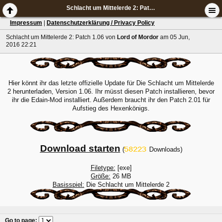
Schlacht um Mittelerde 2: Patch 1.06
Impressum
|
Datenschutzerklärung / Privacy Policy
Schlacht um Mittelerde 2: Patch 1.06
von
Lord of Mordor
am 05 Jun,
2016 22:21
Hier könnt ihr das letzte offizielle Update für Die Schlacht um Mittelerde
2 herunterladen, Version 1.06. Ihr müsst diesen Patch installieren, bevor
ihr die Edain-Mod installiert. Außerdem braucht ihr den Patch 2.01 für
Aufstieg des Hexenkönigs.
Download starten
(
Downloads)
Filetype:
[exe]
Größe:
26 MB
Basisspiel:
Die Schlacht um Mittelerde 2
Go to page
: