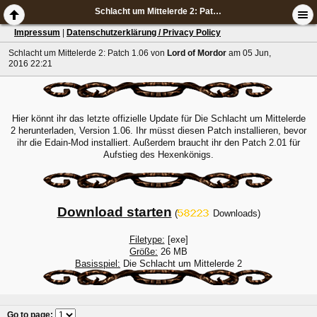
Schlacht um Mittelerde 2: Patch 1.06
Impressum
|
Datenschutzerklärung / Privacy Policy
Schlacht um Mittelerde 2: Patch 1.06
von
Lord of Mordor
am 05 Jun,
2016 22:21
Hier könnt ihr das letzte offizielle Update für Die Schlacht um Mittelerde
2 herunterladen, Version 1.06. Ihr müsst diesen Patch installieren, bevor
ihr die Edain-Mod installiert. Außerdem braucht ihr den Patch 2.01 für
Aufstieg des Hexenkönigs.
Download starten
(
Downloads)
Filetype:
[exe]
Größe:
26 MB
Basisspiel:
Die Schlacht um Mittelerde 2
Go to page
: