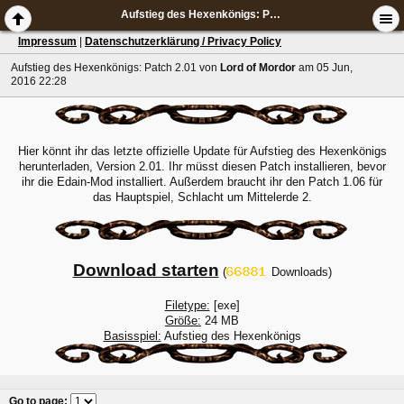
Aufstieg des Hexenkönigs: Patch 2.01
Impressum
|
Datenschutzerklärung / Privacy Policy
Aufstieg des Hexenkönigs: Patch 2.01
von
Lord of Mordor
am 05 Jun,
2016 22:28
Hier könnt ihr das letzte offizielle Update für Aufstieg des Hexenkönigs
herunterladen, Version 2.01. Ihr müsst diesen Patch installieren, bevor
ihr die Edain-Mod installiert. Außerdem braucht ihr den Patch 1.06 für
das Hauptspiel, Schlacht um Mittelerde 2.
Download starten
(
Downloads)
Filetype:
[exe]
Größe:
24 MB
Basisspiel:
Aufstieg des Hexenkönigs
Go to page
: