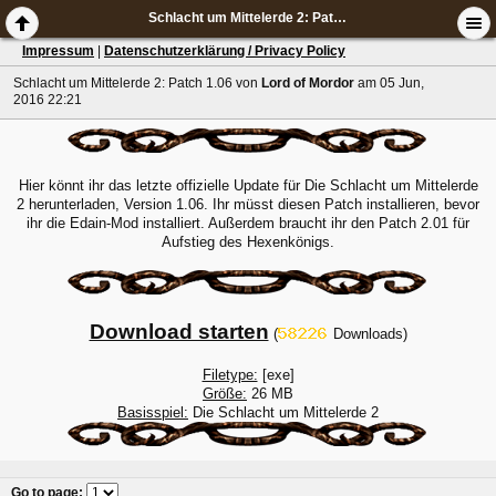
Schlacht um Mittelerde 2: Patch 1.06
Impressum
|
Datenschutzerklärung / Privacy Policy
Schlacht um Mittelerde 2: Patch 1.06
von
Lord of Mordor
am 05 Jun,
2016 22:21
Hier könnt ihr das letzte offizielle Update für Die Schlacht um Mittelerde
2 herunterladen, Version 1.06. Ihr müsst diesen Patch installieren, bevor
ihr die Edain-Mod installiert. Außerdem braucht ihr den Patch 2.01 für
Aufstieg des Hexenkönigs.
Download starten
(
Downloads)
Filetype:
[exe]
Größe:
26 MB
Basisspiel:
Die Schlacht um Mittelerde 2
Go to page
: