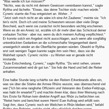
"Was werde ich tun müssen?"
"Nichts, was du nicht mit deinem Gewissen vereinbaren kannst," sagte
Ryltha und lächelte. "Etwas, das deine Tochter stolz machen würde."
Cyneric starrte die Frau entgeistert an.
Woher...?
"Jetzt sieh mich nicht an als wäre ich eine Art Zauberer," meinte sie. "Ich
bin's nicht. Doch ich und meine Schwestern wissen über viele Dinge
Bescheid, auch wenn sie zunächst nicht besonders wichtig erscheinen.
Wenn es dir ein Anreiz ist, erzähle ich dir mehr über das Schicksal deiner
vorlauten Tochter - aber nur, wenn du dich meinem Auftrag verpflichtest."
Er konnte solch ein Angebot nicht ausschlagen, auch wenn alle sorgfältig
unterdrückten Gedanken an die schmerzhafte Vergangenheit damit
unweigerlich wieder an die Oberfläche geraten würden. Obwohl er Ryltha
erst seit wenigen Tagen kannte sagte ihm sein Herz, dass sie die
Wahrheit sprach. Cyneric nickte - zu Worten war er gerade nicht
imstande.
"Gute Entscheidung, Cyneric," sagte Ryltha. "Du wirst sehen, unsere
Zusammenarbeit wird dir gut tun." Sie hob die Hand und ließ die Reiter
anhalten.
Eine halbe Stunde lang schärfte sie den Reitern Erkenbrands alles ein,
was sie über die Stärke der Armee Rhûns wusste, was überraschend viel
war ("Ich bin eine ranghohe Offizierin und Veteranin des Erebor-Feldzugs,
was habt ihr erwartet?") und machte ihnen klar, dass ihrer Meinung nach
fürs Erste für Rohan kein direkter Angriff aus Rhûn zu befürchten sei.
"Reitet heim und berichtet eurem Herrn! Euer Auftrag wird erfüllt sein.
Sagt ihm, dass Cyneric noch ein Weilchen in Rhûn bleiben wird," befahl
Ryltha den Rohirrim, welche nicht allzu glücklich darüber waren,