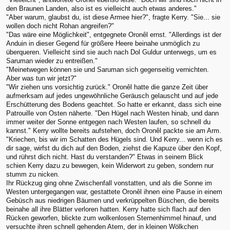
den Braunen Landen, also ist es vielleicht auch etwas anderes."
"Aber warum, glaubst du, ist diese Armee hier?", fragte Kerry. "Sie... sie
wollen doch nicht Rohan angreifen?"
"Das wäre eine Möglichkeit", entgegnete Oronêl ernst. "Allerdings ist der
Anduin in dieser Gegend für größere Heere beinahe unmöglich zu
überqueren. Vielleicht sind sie auch nach Dol Guldur unterwegs, um es
Saruman wieder zu entreißen."
"Meinetwegen können sie und Saruman sich gegenseitig vernichten.
Aber was tun wir jetzt?"
"Wir ziehen uns vorsichtig zurück." Oronêl hatte die ganze Zeit über
aufmerksam auf jedes ungewöhnliche Geräusch gelauscht und auf jede
Erschütterung des Bodens geachtet. So hatte er erkannt, dass sich eine
Patrouille von Osten näherte. "Den Hügel nach Westen hinab, und dann
immer weiter der Sonne entgegen nach Westen laufen, so schnell du
kannst." Kerry wollte bereits aufstehen, doch Oronêl packte sie am Arm.
"Kriechen, bis wir im Schatten des Hügels sind. Und Kerry... wenn ich es
dir sage, wirfst du dich auf den Boden, ziehst die Kapuze über den Kopf,
und rührst dich nicht. Hast du verstanden?" Etwas in seinem Blick
schien Kerry dazu zu bewegen, kein Widerwort zu geben, sondern nur
stumm zu nicken.
Ihr Rückzug ging ohne Zwischenfall vonstatten, und als die Sonne im
Westen untergegangen war, gestattete Oronêl ihnen eine Pause in einem
Gebüsch aus niedrigen Bäumen und verkrüppelten Büschen, die bereits
beinahe all ihre Blätter verloren hatten. Kerry hatte sich flach auf den
Rücken geworfen, blickte zum wolkenlosen Sternenhimmel hinauf, und
versuchte ihren schnell gehenden Atem, der in kleinen Wölkchen