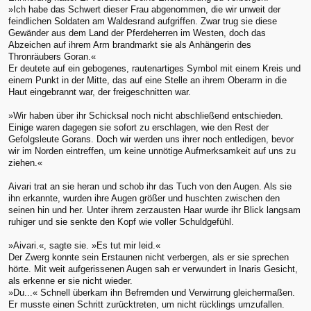
»Ich habe das Schwert dieser Frau abgenommen, die wir unweit der
feindlichen Soldaten am Waldesrand aufgriffen. Zwar trug sie diese
Gewänder aus dem Land der Pferdeherren im Westen, doch das
Abzeichen auf ihrem Arm brandmarkt sie als Anhängerin des
Thronräubers Goran.«
Er deutete auf ein gebogenes, rautenartiges Symbol mit einem Kreis und
einem Punkt in der Mitte, das auf eine Stelle an ihrem Oberarm in die
Haut eingebrannt war, der freigeschnitten war.
»Wir haben über ihr Schicksal noch nicht abschließend entschieden.
Einige waren dagegen sie sofort zu erschlagen, wie den Rest der
Gefolgsleute Gorans. Doch wir werden uns ihrer noch entledigen, bevor
wir im Norden eintreffen, um keine unnötige Aufmerksamkeit auf uns zu
ziehen.«
Aivari trat an sie heran und schob ihr das Tuch von den Augen. Als sie
ihn erkannte, wurden ihre Augen größer und huschten zwischen den
seinen hin und her. Unter ihrem zerzausten Haar wurde ihr Blick langsam
ruhiger und sie senkte den Kopf wie voller Schuldgefühl.
»Aivari.«, sagte sie. »Es tut mir leid.«
Der Zwerg konnte sein Erstaunen nicht verbergen, als er sie sprechen
hörte. Mit weit aufgerissenen Augen sah er verwundert in Inaris Gesicht,
als erkenne er sie nicht wieder.
»Du...« Schnell überkam ihn Befremden und Verwirrung gleichermaßen.
Er musste einen Schritt zurücktreten, um nicht rücklings umzufallen.