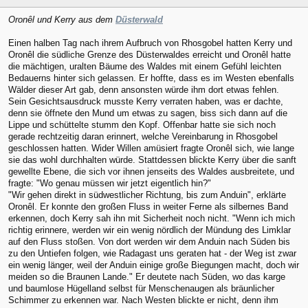
Oronêl und Kerry aus dem
Düsterwald
Einen halben Tag nach ihrem Aufbruch von Rhosgobel hatten Kerry und
Oronêl die südliche Grenze des Düsterwaldes erreicht und Oronêl hatte
die mächtigen, uralten Bäume des Waldes mit einem Gefühl leichten
Bedauerns hinter sich gelassen. Er hoffte, dass es im Westen ebenfalls
Wälder dieser Art gab, denn ansonsten würde ihm dort etwas fehlen.
Sein Gesichtsausdruck musste Kerry verraten haben, was er dachte,
denn sie öffnete den Mund um etwas zu sagen, biss sich dann auf die
Lippe und schüttelte stumm den Kopf. Offenbar hatte sie sich noch
gerade rechtzeitig daran erinnert, welche Vereinbarung in Rhosgobel
geschlossen hatten. Wider Willen amüsiert fragte Oronêl sich, wie lange
sie das wohl durchhalten würde. Stattdessen blickte Kerry über die sanft
gewellte Ebene, die sich vor ihnen jenseits des Waldes ausbreitete, und
fragte: "Wo genau müssen wir jetzt eigentlich hin?"
"Wir gehen direkt in südwestlicher Richtung, bis zum Anduin", erklärte
Oronêl. Er konnte den großen Fluss in weiter Ferne als silbernes Band
erkennen, doch Kerry sah ihn mit Sicherheit noch nicht. "Wenn ich mich
richtig erinnere, werden wir ein wenig nördlich der Mündung des Limklar
auf den Fluss stoßen. Von dort werden wir dem Anduin nach Süden bis
zu den Untiefen folgen, wie Radagast uns geraten hat - der Weg ist zwar
ein wenig länger, weil der Anduin einige große Biegungen macht, doch wir
meiden so die Braunen Lande." Er deutete nach Süden, wo das karge
und baumlose Hügelland selbst für Menschenaugen als bräunlicher
Schimmer zu erkennen war. Nach Westen blickte er nicht, denn ihm