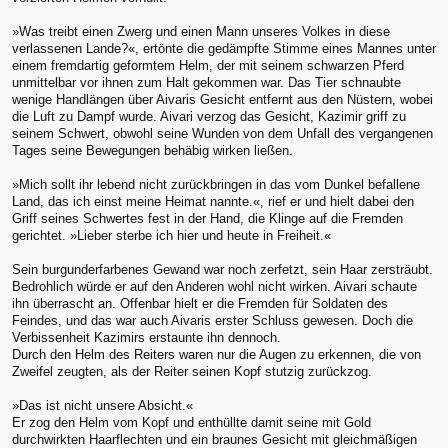
»Was treibt einen Zwerg und einen Mann unseres Volkes in diese
verlassenen Lande?«, ertönte die gedämpfte Stimme eines Mannes unter
einem fremdartig geformtem Helm, der mit seinem schwarzen Pferd
unmittelbar vor ihnen zum Halt gekommen war. Das Tier schnaubte
wenige Handlängen über Aivaris Gesicht entfernt aus den Nüstern, wobei
die Luft zu Dampf wurde. Aivari verzog das Gesicht, Kazimir griff zu
seinem Schwert, obwohl seine Wunden von dem Unfall des vergangenen
Tages seine Bewegungen behäbig wirken ließen.
»Mich sollt ihr lebend nicht zurückbringen in das vom Dunkel befallene
Land, das ich einst meine Heimat nannte.«, rief er und hielt dabei den
Griff seines Schwertes fest in der Hand, die Klinge auf die Fremden
gerichtet. »Lieber sterbe ich hier und heute in Freiheit.«
Sein burgunderfarbenes Gewand war noch zerfetzt, sein Haar zersträubt.
Bedrohlich würde er auf den Anderen wohl nicht wirken. Aivari schaute
ihn überrascht an. Offenbar hielt er die Fremden für Soldaten des
Feindes, und das war auch Aivaris erster Schluss gewesen. Doch die
Verbissenheit Kazimirs erstaunte ihn dennoch.
Durch den Helm des Reiters waren nur die Augen zu erkennen, die von
Zweifel zeugten, als der Reiter seinen Kopf stutzig zurückzog.
»Das ist nicht unsere Absicht.«
Er zog den Helm vom Kopf und enthüllte damit seine mit Gold
durchwirkten Haarflechten und ein braunes Gesicht mit gleichmäßigen