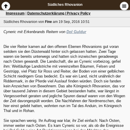
Südliches Rhovanion
Impressum
|
Datenschutzerklärung / Privacy Policy
Südliches Rhovanion
von
Fine
am 19 Sep, 2016 10:51
Cyneric mit Erkenbrands Reitern von
Dol Guldur
Die vier Reiter kamen auf den offenen Ebenen Rhovanions gut voran
seitdem sie den Düsterwald hinter sich gelassen hatten. Zwei Tage
waren sie bereits unterwegs und hatten sich inzwischen geradewegs
nach Osten gewandt. Die Landschaft, die an Cyneric vorbeizog, gefiel
ihm: Weitläufige Landstriche mit vereinzelten Bäumen, Felsen und
Gestrüpp, viel Platz für Ross und Reiter, der Boden von einer gelblichen
Schicht niedrigem Gras bedeckt. Es war ein Land, nicht unähnlich der
Riddermark, in der Pferde viel Auslauf finden würden. Doch sie fanden
kein Anzeichen von Bewohnern. Das alte Königreich Rhovanion, das vor
über tausend Jahren in diesem Gebiet bestanden hatte, war längst in
Vergessenheit geraten und jegliche Spuren darauf waren von den Wogen
der Zeit davongespült worden. Die Nachfahren der Nordmenschen, die
hier einst gelebt hatten, wohnten nun im Tal des Anduin, im Königreich
Thal und in Rohan.
Sie sprachen wenig. Ihr Auftrag war klar, ihr Ziel einfach: Nach Osten,
immer weiter nach Osten. Es kam Cyneric so vor, als ob die Ereignisse