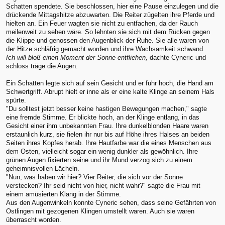
Schatten spendete. Sie beschlossen, hier eine Pause einzulegen und die
drückende Mittagshitze abzuwarten. Die Reiter zügelten ihre Pferde und
hielten an. Ein Feuer wagten sie nicht zu entfachen, da der Rauch
meilenweit zu sehen wäre. So lehnten sie sich mit dem Rücken gegen
die Klippe und genossen den Augenblick der Ruhe. Sie alle waren von
der Hitze schläfrig gemacht worden und ihre Wachsamkeit schwand.
Ich will bloß einen Moment der Sonne entfliehen,
dachte Cyneric und
schloss träge die Augen.
Ein Schatten legte sich auf sein Gesicht und er fuhr hoch, die Hand am
Schwertgriff. Abrupt hielt er inne als er eine kalte Klinge an seinem Hals
spürte.
"Du solltest jetzt besser keine hastigen Bewegungen machen," sagte
eine fremde Stimme. Er blickte hoch, an der Klinge entlang, in das
Gesicht einer ihm unbekannten Frau. Ihre dunkelblonden Haare waren
erstaunlich kurz, sie fielen ihr nur bis auf Höhe ihres Halses an beiden
Seiten ihres Kopfes herab. Ihre Hautfarbe war die eines Menschen aus
dem Osten, vielleicht sogar ein wenig dunkler als gewöhnlich. Ihre
grünen Augen fixierten seine und ihr Mund verzog sich zu einem
geheimnisvollen Lächeln.
"Nun, was haben wir hier? Vier Reiter, die sich vor der Sonne
verstecken? Ihr seid nicht von hier, nicht wahr?" sagte die Frau mit
einem amüsierten Klang in der Stimme.
Aus den Augenwinkeln konnte Cyneric sehen, dass seine Gefährten von
Ostlingen mit gezogenen Klingen umstellt waren. Auch sie waren
überrascht worden.