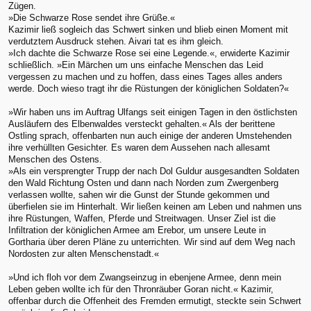
Zügen.
»Die Schwarze Rose sendet ihre Grüße.«
Kazimir ließ sogleich das Schwert sinken und blieb einen Moment mit
verdutztem Ausdruck stehen. Aivari tat es ihm gleich.
»Ich dachte die Schwarze Rose sei eine Legende.«, erwiderte Kazimir
schließlich. »Ein Märchen um uns einfache Menschen das Leid
vergessen zu machen und zu hoffen, dass eines Tages alles anders
werde. Doch wieso tragt ihr die Rüstungen der königlichen Soldaten?«
»Wir haben uns im Auftrag Ulfangs seit einigen Tagen in den östlichsten
Ausläufern des Elbenwaldes versteckt gehalten.« Als der berittene
Ostling sprach, offenbarten nun auch einige der anderen Umstehenden
ihre verhüllten Gesichter. Es waren dem Aussehen nach allesamt
Menschen des Ostens.
»Als ein versprengter Trupp der nach Dol Guldur ausgesandten Soldaten
den Wald Richtung Osten und dann nach Norden zum Zwergenberg
verlassen wollte, sahen wir die Gunst der Stunde gekommen und
überfielen sie im Hinterhalt. Wir ließen keinen am Leben und nahmen uns
ihre Rüstungen, Waffen, Pferde und Streitwagen. Unser Ziel ist die
Infiltration der königlichen Armee am Erebor, um unsere Leute in
Gortharia über deren Pläne zu unterrichten. Wir sind auf dem Weg nach
Nordosten zur alten Menschenstadt.«
»Und ich floh vor dem Zwangseinzug in ebenjene Armee, denn mein
Leben geben wollte ich für den Thronräuber Goran nicht.« Kazimir,
offenbar durch die Offenheit des Fremden ermutigt, steckte sein Schwert