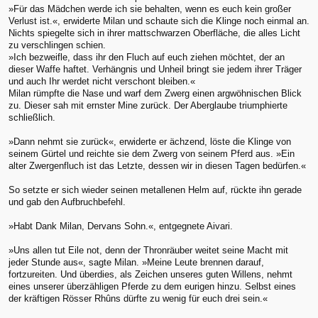
»Für das Mädchen werde ich sie behalten, wenn es euch kein großer
Verlust ist.«, erwiderte Milan und schaute sich die Klinge noch einmal an.
Nichts spiegelte sich in ihrer mattschwarzen Oberfläche, die alles Licht
zu verschlingen schien.
»Ich bezweifle, dass ihr den Fluch auf euch ziehen möchtet, der an
dieser Waffe haftet. Verhängnis und Unheil bringt sie jedem ihrer Träger
und auch Ihr werdet nicht verschont bleiben.«
Milan rümpfte die Nase und warf dem Zwerg einen argwöhnischen Blick
zu. Dieser sah mit ernster Mine zurück. Der Aberglaube triumphierte
schließlich.
»Dann nehmt sie zurück«, erwiderte er ächzend, löste die Klinge von
seinem Gürtel und reichte sie dem Zwerg von seinem Pferd aus. »Ein
alter Zwergenfluch ist das Letzte, dessen wir in diesen Tagen bedürfen.«
So setzte er sich wieder seinen metallenen Helm auf, rückte ihn gerade
und gab den Aufbruchbefehl.
»Habt Dank Milan, Dervans Sohn.«, entgegnete Aivari.
»Uns allen tut Eile not, denn der Thronräuber weitet seine Macht mit
jeder Stunde aus«, sagte Milan. »Meine Leute brennen darauf,
fortzureiten. Und überdies, als Zeichen unseres guten Willens, nehmt
eines unserer überzähligen Pferde zu dem eurigen hinzu. Selbst eines
der kräftigen Rösser Rhûns dürfte zu wenig für euch drei sein.«