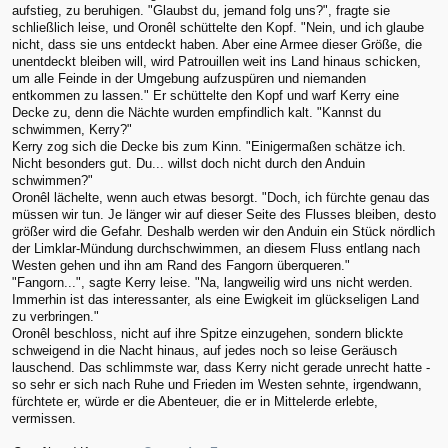
aufstieg, zu beruhigen. "Glaubst du, jemand folg uns?", fragte sie
schließlich leise, und Oronêl schüttelte den Kopf. "Nein, und ich glaube
nicht, dass sie uns entdeckt haben. Aber eine Armee dieser Größe, die
unentdeckt bleiben will, wird Patrouillen weit ins Land hinaus schicken,
um alle Feinde in der Umgebung aufzuspüren und niemanden
entkommen zu lassen." Er schüttelte den Kopf und warf Kerry eine
Decke zu, denn die Nächte wurden empfindlich kalt. "Kannst du
schwimmen, Kerry?"
Kerry zog sich die Decke bis zum Kinn. "Einigermaßen schätze ich.
Nicht besonders gut. Du... willst doch nicht durch den Anduin
schwimmen?"
Oronêl lächelte, wenn auch etwas besorgt. "Doch, ich fürchte genau das
müssen wir tun. Je länger wir auf dieser Seite des Flusses bleiben, desto
größer wird die Gefahr. Deshalb werden wir den Anduin ein Stück nördlich
der Limklar-Mündung durchschwimmen, an diesem Fluss entlang nach
Westen gehen und ihn am Rand des Fangorn überqueren."
"Fangorn...", sagte Kerry leise. "Na, langweilig wird uns nicht werden.
Immerhin ist das interessanter, als eine Ewigkeit im glückseligen Land
zu verbringen."
Oronêl beschloss, nicht auf ihre Spitze einzugehen, sondern blickte
schweigend in die Nacht hinaus, auf jedes noch so leise Geräusch
lauschend. Das schlimmste war, dass Kerry nicht gerade unrecht hatte -
so sehr er sich nach Ruhe und Frieden im Westen sehnte, irgendwann,
fürchtete er, würde er die Abenteuer, die er in Mittelerde erlebte,
vermissen.