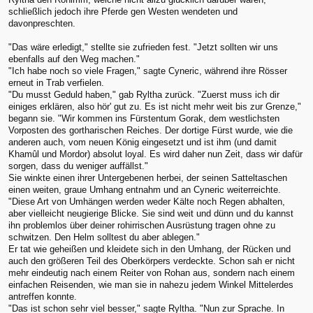
schließlich jedoch ihre Pferde gen Westen wendeten und
davonpreschten.
"Das wäre erledigt," stellte sie zufrieden fest. "Jetzt sollten wir uns
ebenfalls auf den Weg machen."
"Ich habe noch so viele Fragen," sagte Cyneric, während ihre Rösser
erneut in Trab verfielen.
"Du musst Geduld haben," gab Ryltha zurück. "Zuerst muss ich dir
einiges erklären, also hör' gut zu. Es ist nicht mehr weit bis zur Grenze,"
begann sie. "Wir kommen ins Fürstentum Gorak, dem westlichsten
Vorposten des gortharischen Reiches. Der dortige Fürst wurde, wie die
anderen auch, vom neuen König eingesetzt und ist ihm (und damit
Khamûl und Mordor) absolut loyal. Es wird daher nun Zeit, dass wir dafür
sorgen, dass du weniger auffällst."
Sie winkte einen ihrer Untergebenen herbei, der seinen Satteltaschen
einen weiten, graue Umhang entnahm und an Cyneric weiterreichte.
"Diese Art von Umhängen werden weder Kälte noch Regen abhalten,
aber vielleicht neugierige Blicke. Sie sind weit und dünn und du kannst
ihn problemlos über deiner rohirrischen Ausrüstung tragen ohne zu
schwitzen. Den Helm solltest du aber ablegen."
Er tat wie geheißen und kleidete sich in den Umhang, der Rücken und
auch den größeren Teil des Oberkörpers verdeckte. Schon sah er nicht
mehr eindeutig nach einem Reiter von Rohan aus, sondern nach einem
einfachen Reisenden, wie man sie in nahezu jedem Winkel Mittelerdes
antreffen konnte.
"Das ist schon sehr viel besser," sagte Ryltha. "Nun zur Sprache. In