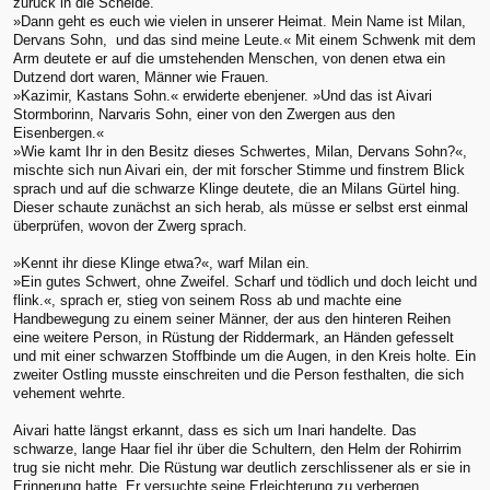
zurück in die Scheide.
»Dann geht es euch wie vielen in unserer Heimat. Mein Name ist Milan,
Dervans Sohn, und das sind meine Leute.« Mit einem Schwenk mit dem
Arm deutete er auf die umstehenden Menschen, von denen etwa ein
Dutzend dort waren, Männer wie Frauen.
»Kazimir, Kastans Sohn.« erwiderte ebenjener. »Und das ist Aivari
Stormborinn, Narvaris Sohn, einer von den Zwergen aus den
Eisenbergen.«
»Wie kamt Ihr in den Besitz dieses Schwertes, Milan, Dervans Sohn?«,
mischte sich nun Aivari ein, der mit forscher Stimme und finstrem Blick
sprach und auf die schwarze Klinge deutete, die an Milans Gürtel hing.
Dieser schaute zunächst an sich herab, als müsse er selbst erst einmal
überprüfen, wovon der Zwerg sprach.
»Kennt ihr diese Klinge etwa?«, warf Milan ein.
»Ein gutes Schwert, ohne Zweifel. Scharf und tödlich und doch leicht und
flink.«, sprach er, stieg von seinem Ross ab und machte eine
Handbewegung zu einem seiner Männer, der aus den hinteren Reihen
eine weitere Person, in Rüstung der Riddermark, an Händen gefesselt
und mit einer schwarzen Stoffbinde um die Augen, in den Kreis holte. Ein
zweiter Ostling musste einschreiten und die Person festhalten, die sich
vehement wehrte.
Aivari hatte längst erkannt, dass es sich um Inari handelte. Das
schwarze, lange Haar fiel ihr über die Schultern, den Helm der Rohirrim
trug sie nicht mehr. Die Rüstung war deutlich zerschlissener als er sie in
Erinnerung hatte. Er versuchte seine Erleichterung zu verbergen.