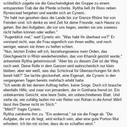
schließlich zügelte sie die Geschwindigkeit der Gruppe zu einem
entspannten Trab der die Pferde schonte. Ryltha ließ ihr Ross neben
Rynescead hergehen und wandte sich an Cyneric.
"Ihr habt nun gesehen dass die Lande bis zur Grenze Rhûns frei von
Feinden sind. Ich denke es wird Zeit für deine Freunde, nach Hause zu
gehen. Bei den Aufgaben, die vor uns liegen, werden sie uns sowieso
nicht helfen können oder wollen."
"Augenblick mal," warf Cyneric ein. "Was habt Ihr überhaut vor?" Er
verstand nicht, was die Frau eigentlich von ihnen wollte, und noch
weniger, warum sie ihnen zu helfen schien.
"Nun, letzten Endes will ich, beziehungsweise mein Orden, das
Gleichgewicht in Rhûn wiederherstellen, das von Khamûl gestört wurde,"
antwortete Ryltha geheimnisvoll. "Aber bis zu diesem Ziel ist der Weg
noch weit. Deine Rolle in dem Ganzen wird wahrscheinlich nur klein
bleiben, aber wer weiß, was das Schicksal für Überraschungen für dich
bereit hält?" Sie lachte glockenhell, eine Eigenart, die Cyneric in den
vergangenen Tagen bereits mehrfach erlebt hatte.
"Ich werde dir bei deinem Auftrag helfen, keine Sorge. Doch ich brauche
ebenfalls Hilfe, und zwar von jemandem, der in Gortharia fremd ist. Ein
unbekanntes Gesicht, eine leere Seite, ein unbeschriebenes Blatt. Und
siehe da, wie zufällig laufen mir vier Reiter von Rohan in die Arme! Mêríl
lässt ihre Diener nicht im Stich."
"Mêríl?" fragte Cyneric.
Ryltha zwinkerte ihm zu. "Ein andermal," tat sie die Frage ab. "Die
Aufgabe, die vor dir liegt, wird einfach sein, aber eine gute Portion Mut
erfordern. Ich bin mir sicher, dass du es schaffen wirst."