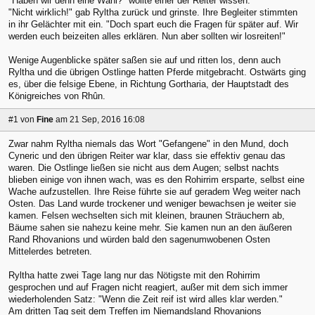
"Haben wir denn eine Wahl?" wollte einer der Reiter wissen.
"Nicht wirklich!" gab Ryltha zurück und grinste. Ihre Begleiter stimmten
in ihr Gelächter mit ein. "Doch spart euch die Fragen für später auf. Wir
werden euch beizeiten alles erklären. Nun aber sollten wir losreiten!"
Wenige Augenblicke später saßen sie auf und ritten los, denn auch
Ryltha und die übrigen Ostlinge hatten Pferde mitgebracht. Ostwärts ging
es, über die felsige Ebene, in Richtung Gortharia, der Hauptstadt des
Königreiches von Rhûn.
#1
von
Fine
am 21 Sep, 2016 16:08
Zwar nahm Ryltha niemals das Wort "Gefangene" in den Mund, doch
Cyneric und den übrigen Reiter war klar, dass sie effektiv genau das
waren. Die Ostlinge ließen sie nicht aus dem Augen; selbst nachts
blieben einige von ihnen wach, was es den Rohirrim ersparte, selbst eine
Wache aufzustellen. Ihre Reise führte sie auf geradem Weg weiter nach
Osten. Das Land wurde trockener und weniger bewachsen je weiter sie
kamen. Felsen wechselten sich mit kleinen, braunen Sträuchern ab,
Bäume sahen sie nahezu keine mehr. Sie kamen nun an den äußeren
Rand Rhovanions und würden bald den sagenumwobenen Osten
Mittelerdes betreten.
Ryltha hatte zwei Tage lang nur das Nötigste mit den Rohirrim
gesprochen und auf Fragen nicht reagiert, außer mit dem sich immer
wiederholenden Satz: "Wenn die Zeit reif ist wird alles klar werden."
Am dritten Tag seit dem Treffen im Niemandsland Rhovanions