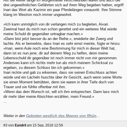
Als die Reiter lange im Morgennebel verschwunden waren und auch die
drei ungewöhnlichen Gefährten sich auf ihren Weg begeben hatten, ergriff
Inari das Wort als Kazimir ein paar Pferdelängen vorausritt. Ihre Stimme
klang im Westron noch immer ungewohnt.
»Ich kann unmöglich von dir verlangen mich zu begleiten, Aivari.
Zweimal hast du mich nun schon gerettet und ein weiteres Mal würde
meine Schuld dir gegenüber untragbar machen.«
»Dann bist jetzt besser du an der Reihe.«, erwiderte der Zwerg und
lachte. Als er bemerkte, dass Inari es sehr ernst meinte, fügte er hinzu:
»Inari, wenn Aule noch eine Bestimmung für mich in dieser Welt hat,
dann ist es nun jene, dir auf deinem Weg zu helfen, denn meine
Lebensschuld dir gegenüber ist noch immer nicht von mir genommen.
Anderswo kann ich nichts mehr tun als mich meinem Schicksal zu
ergeben, zu diesem Schluss bin ich gekommen.«
Inari nickte und gab zu erkennen, dass sie seinen Entschluss achten
würde und ein Lächeln huschte über ihr Gesicht, auch wenn seine Worte
sie einen Moment betrübten, denn sie waren in ihrer Tiefe doch von
Trauer und sie fühlte offenbar mit ihm.
»Wenn das dein Wunsch ist, will ich ihm entsprechen. Dann lass mich
dir mehr über meine Absichten erzählen, mein Freund.«
...
Weiter in den
Gebieten westlich des Meeres von Rhûn
...
#3
von
Eandril
am 15 Sep, 2018 12:59