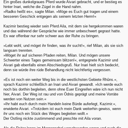
Ein großes dunkelgraues Pferd wurde Aivari gebracht, und er bestieg es
hinter Inari, welche die Zügel in die Hand nahm.
»Radko heißt es«, sagte Milan. »Möge es Euch gut tragen und einem
besseren Geschick entgegen als seinem letzten Herrn!«
Kazimir bestieg wieder sein Pferd Aila, mit dem sie hergekommen waren
und das während der Gespräche wie immer unbeschwert gegrast hatte.
Es war offenbar nur sehr schwer aus der Ruhe zu bringen.
»Lebt wohl, und möget ihr finden, was ihr sucht!«, rief Milan, als sie sich
langsam trennten.
»Möget ihr auf sicheren Pfaden reiten, Milan. Und mögen unsere
Schwerter eines Tages gemeinsam blitzen!«, entgegnete Kazimir und
Aivari gab ebenfalls einen Abschiedsgruß. Nur Inari hielt sich bedeckt,
denn sie würde ihre rüde Behandlung nicht leichtfertig vergessen.
»Es ist noch ein weiter Weg bis in die westlichsten Gebiete Rhûns.«,
sprach Kazimir schließlich an Inari und Aivari gewandt. »Ich werde euch
noch bis dorthin begleiten, denn ohne Euer Eingreifen wäre ich nun nicht
hier, Aivari. Der Weg ist rau und von Ödnis geprägt und meine Vorräte
werden von Nutzen sein.«
»Ihr habt euch durch mein Handeln keine Bürde auferlegt, Kazimir.«,
erwiderte Aivari. »Trotzdem ist euch mein Dank weiterhin gewiss, wenn
ihr uns noch ein Stück des Weges begleiten wollt.«
Der Ostling nickte zustimmend und preschte mit Aila voran.