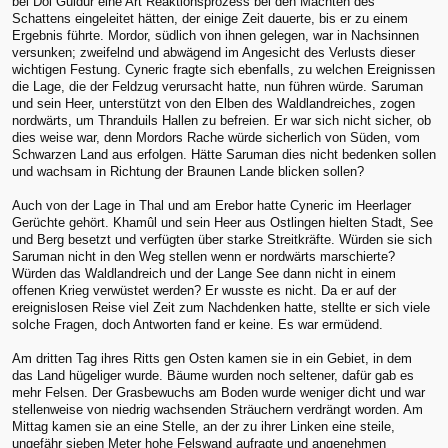
bei Dol Guldur eine Art Reaktionsprozess bei den Mächten des
Schattens eingeleitet hätten, der einige Zeit dauerte, bis er zu einem
Ergebnis führte. Mordor, südlich von ihnen gelegen, war in Nachsinnen
versunken; zweifelnd und abwägend im Angesicht des Verlusts dieser
wichtigen Festung. Cyneric fragte sich ebenfalls, zu welchen Ereignissen
die Lage, die der Feldzug verursacht hatte, nun führen würde. Saruman
und sein Heer, unterstützt von den Elben des Waldlandreiches, zogen
nordwärts, um Thranduils Hallen zu befreien. Er war sich nicht sicher, ob
dies weise war, denn Mordors Rache würde sicherlich von Süden, vom
Schwarzen Land aus erfolgen. Hätte Saruman dies nicht bedenken sollen
und wachsam in Richtung der Braunen Lande blicken sollen?
Auch von der Lage in Thal und am Erebor hatte Cyneric im Heerlager
Gerüchte gehört. Khamûl und sein Heer aus Ostlingen hielten Stadt, See
und Berg besetzt und verfügten über starke Streitkräfte. Würden sie sich
Saruman nicht in den Weg stellen wenn er nordwärts marschierte?
Würden das Waldlandreich und der Lange See dann nicht in einem
offenen Krieg verwüstet werden? Er wusste es nicht. Da er auf der
ereignislosen Reise viel Zeit zum Nachdenken hatte, stellte er sich viele
solche Fragen, doch Antworten fand er keine. Es war ermüdend.
Am dritten Tag ihres Ritts gen Osten kamen sie in ein Gebiet, in dem
das Land hügeliger wurde. Bäume wurden noch seltener, dafür gab es
mehr Felsen. Der Grasbewuchs am Boden wurde weniger dicht und war
stellenweise von niedrig wachsenden Sträuchern verdrängt worden. Am
Mittag kamen sie an eine Stelle, an der zu ihrer Linken eine steile,
ungefähr sieben Meter hohe Felswand aufragte und angenehmen