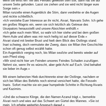
wenn sie einst ein Teil des Feindes gewesen sein soll, dann hat sie auf
unsere Seite gefunden. Lasst sie ziehen und sie wird nicht länger eure
Sorge sein.«
Milan runzelte einen Augenblick die Stirn, dann verdrehte er die Augen
und nickte schließlich.
»Ich verstehe Euer Interesse an ihr nicht, Aivari, Narvaris Sohn. Ich gehe
ein großes Wagnis ein, wenn sie sich letztlich als Getreue des
Usurpators herausstellt und unsere Absichten enthüllt.«
»Ich gebe euch mein Wort, so wahr ich hier stehe und bei dem großen
Herrn Aule und allem was mir noch heilig ist auf dieser Erde.«
Aivari stand mit breiter Brust und hielt dem Blick des Ostlings stand.
Inari schwieg, doch vermutete der Zwerg, dass sie Milan ihre Geschichte
schon oft genug selbst erzählt hatte.
Ein Augenblick verging noch, bis Milan seufzte und bereits wieder auf
sein Pferd stieg.
»Wir sind nicht hier um Feinden unseres Feindes Schaden zuzufügen.
Nehmt sie, wenn Ihr es wünscht, aber gebt Acht auf Euch. Und behaltet
sie lieber im Auge.«
Mit einem beherzten Hieb durchtrennte einer der Ostlinge, nachdem er
sich bei Milan des Befehls noch einmal versichert hatte, die Fesseln
Inaris. Sofort machte sie ein paar humpelnde Schritte in Richtung Aivaris
und Kazimirs.
»Und die schwarze Klinge, die den Namen Azanul trägt.«, bemerkte
Aivari noch und wies auf das Schwert am Gürtel des Mannes. »Sie ist
mein. Ich erhebe weiterhin Anspruch darauf.«