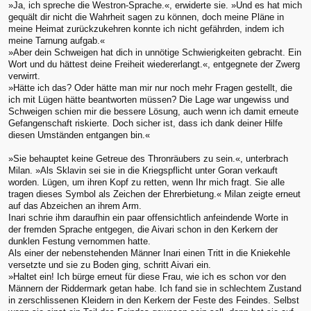
»Ja, ich spreche die Westron-Sprache.«, erwiderte sie. »Und es hat mich
gequält dir nicht die Wahrheit sagen zu können, doch meine Pläne in
meine Heimat zurückzukehren konnte ich nicht gefährden, indem ich
meine Tarnung aufgab.«
»Aber dein Schweigen hat dich in unnötige Schwierigkeiten gebracht. Ein
Wort und du hättest deine Freiheit wiedererlangt.«, entgegnete der Zwerg
verwirrt.
»Hätte ich das? Oder hätte man mir nur noch mehr Fragen gestellt, die
ich mit Lügen hätte beantworten müssen? Die Lage war ungewiss und
Schweigen schien mir die bessere Lösung, auch wenn ich damit erneute
Gefangenschaft riskierte. Doch sicher ist, dass ich dank deiner Hilfe
diesen Umständen entgangen bin.«
»Sie behauptet keine Getreue des Thronräubers zu sein.«, unterbrach
Milan. »Als Sklavin sei sie in die Kriegspflicht unter Goran verkauft
worden. Lügen, um ihren Kopf zu retten, wenn Ihr mich fragt. Sie alle
tragen dieses Symbol als Zeichen der Ehrerbietung.« Milan zeigte erneut
auf das Abzeichen an ihrem Arm.
Inari schrie ihm daraufhin ein paar offensichtlich anfeindende Worte in
der fremden Sprache entgegen, die Aivari schon in den Kerkern der
dunklen Festung vernommen hatte.
Als einer der nebenstehenden Männer Inari einen Tritt in die Kniekehle
versetzte und sie zu Boden ging, schritt Aivari ein.
»Haltet ein! Ich bürge erneut für diese Frau, wie ich es schon vor den
Männern der Riddermark getan habe. Ich fand sie in schlechtem Zustand
in zerschlissenen Kleidern in den Kerkern der Feste des Feindes. Selbst