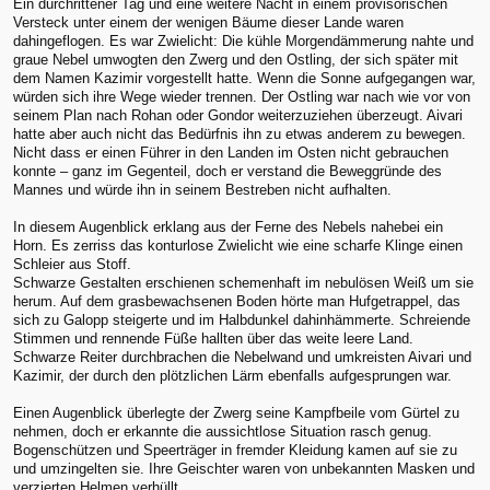
Ein durchrittener Tag und eine weitere Nacht in einem provisorischen
Versteck unter einem der wenigen Bäume dieser Lande waren
dahingeflogen. Es war Zwielicht: Die kühle Morgendämmerung nahte und
graue Nebel umwogten den Zwerg und den Ostling, der sich später mit
dem Namen Kazimir vorgestellt hatte. Wenn die Sonne aufgegangen war,
würden sich ihre Wege wieder trennen. Der Ostling war nach wie vor von
seinem Plan nach Rohan oder Gondor weiterzuziehen überzeugt. Aivari
hatte aber auch nicht das Bedürfnis ihn zu etwas anderem zu bewegen.
Nicht dass er einen Führer in den Landen im Osten nicht gebrauchen
konnte – ganz im Gegenteil, doch er verstand die Beweggründe des
Mannes und würde ihn in seinem Bestreben nicht aufhalten.
In diesem Augenblick erklang aus der Ferne des Nebels nahebei ein
Horn. Es zerriss das konturlose Zwielicht wie eine scharfe Klinge einen
Schleier aus Stoff.
Schwarze Gestalten erschienen schemenhaft im nebulösen Weiß um sie
herum. Auf dem grasbewachsenen Boden hörte man Hufgetrappel, das
sich zu Galopp steigerte und im Halbdunkel dahinhämmerte. Schreiende
Stimmen und rennende Füße hallten über das weite leere Land.
Schwarze Reiter durchbrachen die Nebelwand und umkreisten Aivari und
Kazimir, der durch den plötzlichen Lärm ebenfalls aufgesprungen war.
Einen Augenblick überlegte der Zwerg seine Kampfbeile vom Gürtel zu
nehmen, doch er erkannte die aussichtlose Situation rasch genug.
Bogenschützen und Speerträger in fremder Kleidung kamen auf sie zu
und umzingelten sie. Ihre Geischter waren von unbekannten Masken und
verzierten Helmen verhüllt.