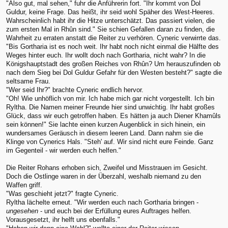
"Also gut, mal sehen," fuhr die Anführerin fort. "Ihr kommt von Dol
Guldur, keine Frage. Das heißt, ihr seid wohl Späher des West-Heeres.
Wahrscheinlich habt ihr die Hitze unterschätzt. Das passiert vielen, die
zum ersten Mal in Rhûn sind." Sie schien Gefallen daran zu finden, die
Wahrheit zu erraten anstatt die Reiter zu verhören. Cyneric verwirrte das.
"Bis Gortharia ist es noch weit. Ihr habt noch nicht einmal die Hälfte des
Weges hinter euch. Ihr wollt doch nach Gortharia, nicht wahr? In die
Königshauptstadt des großen Reiches von Rhûn? Um herauszufinden ob
nach dem Sieg bei Dol Guldur Gefahr für den Westen besteht?" sagte die
seltsame Frau.
"Wer seid Ihr?" brachte Cyneric endlich hervor.
"Oh! Wie unhöflich von mir. Ich habe mich gar nicht vorgestellt. Ich bin
Ryltha. Die Namen meiner Freunde hier sind unwichtig. Ihr habt großes
Glück, dass wir euch getroffen haben. Es hätten ja auch Diener Khamûls
sein können!" Sie lachte einen kurzen Augenblick in sich hinein, ein
wundersames Geräusch in diesem leeren Land. Dann nahm sie die
Klinge von Cynerics Hals. "Steh' auf. Wir sind nicht eure Feinde. Ganz
im Gegenteil - wir werden euch helfen."
Die Reiter Rohans erhoben sich, Zweifel und Misstrauen im Gesicht.
Doch die Ostlinge waren in der Überzahl, weshalb niemand zu den
Waffen griff.
"Was geschieht jetzt?" fragte Cyneric.
Ryltha lächelte erneut. "Wir werden euch nach Gortharia bringen -
ungesehen
- und euch bei der Erfüllung eures Auftrages helfen.
Vorausgesetzt, ihr helft uns ebenfalls."