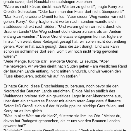
graute davor, dort Rauchfahnen aufsteigen zu sehen.
"Wäre es nicht kürzer, direkt nach Westen zu gehen?", fragte Kerry zu
Oronêls Schrecken. "Oder kann man den Fluss dort nicht überqueren?"
"Man kann", erwiderte Oronêl tonlos. "Aber diesen Weg werden wir nicht
gehen, Kerry." Kerry fragte nicht weiter nach, sondern wandte sich
stattdessen direkt nach Süden. "Und warum gehen wir nicht durch die
Braunen Lande? Der Weg scheint doch kürzer zu sein, als am Anduin
entlang zu wandern." Bevor Oronêl etwas entgegnen konnte, fügte sie
hinzu: "Ich weiß, dass Radagast gesagt hat, wir sollen nicht dort entlang
gehen. Aber er hat auch gesagt, dass die Zeit drängt. Und was kann
schon so schlimmes dort sein, womit wir noch nicht fertig geworden
wären?"
"Jede Menge, fürchte ich", erwiderte Oronêl. Er seufzte. "Aber
meinetwegen, wir werden direkt nach Süden gehen - am westlichen Rand
der braunen Lande entlang, nicht mitten hindurch, und wir werden den
Fluss überqueren, sobald wir auf ihn stoßen."
Er hatte Grund, diese Entscheidung zu bereuen, noch bevor sie den
Nordrand der Braunen Lande erreichten. Einige Meilen südlich des
Waldrandes breitete sich ein gewaltiges Lager in der Abendsonne aus,
über dem ein schwarzes Banner mit einem roten Auge darauf flatterte.
Sofort ließ Oronêl sich auf der Hügelkuppe ins niedrige Gras fallen, und
Kerry tat es ihm gleich.
"Was in aller Welt tun die hier?", flüsterte sie ihm ins Ohr. "Meinst du,
davon hat Radagast gesprochen, als er uns vor den Braunen Landen
gewarnt hat?"
"Vielleicht", antwortete Oronêl ebenso leise. "Doch wir sind noch nicht in