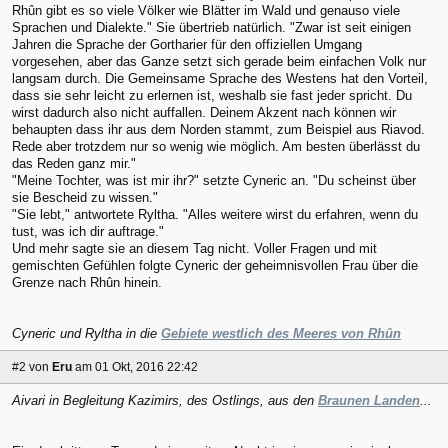
Rhûn gibt es so viele Völker wie Blätter im Wald und genauso viele
Sprachen und Dialekte." Sie übertrieb natürlich. "Zwar ist seit einigen
Jahren die Sprache der Gortharier für den offiziellen Umgang
vorgesehen, aber das Ganze setzt sich gerade beim einfachen Volk nur
langsam durch. Die Gemeinsame Sprache des Westens hat den Vorteil,
dass sie sehr leicht zu erlernen ist, weshalb sie fast jeder spricht. Du
wirst dadurch also nicht auffallen. Deinem Akzent nach können wir
behaupten dass ihr aus dem Norden stammt, zum Beispiel aus Riavod.
Rede aber trotzdem nur so wenig wie möglich. Am besten überlässt du
das Reden ganz mir."
"Meine Tochter, was ist mir ihr?" setzte Cyneric an. "Du scheinst über
sie Bescheid zu wissen."
"Sie lebt," antwortete Ryltha. "Alles weitere wirst du erfahren, wenn du
tust, was ich dir auftrage."
Und mehr sagte sie an diesem Tag nicht. Voller Fragen und mit
gemischten Gefühlen folgte Cyneric der geheimnisvollen Frau über die
Grenze nach Rhûn hinein.
Cyneric und Ryltha in die
Gebiete westlich des Meeres von Rhûn
#2
von
Eru
am 01 Okt, 2016 22:42
Aivari in Begleitung Kazimirs, des Ostlings, aus den
Braunen Landen
...