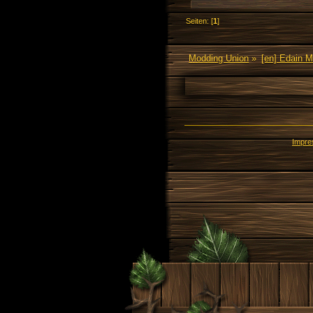
Seiten: [
1
]
Modding Union
»
[en] Edain 
Impr