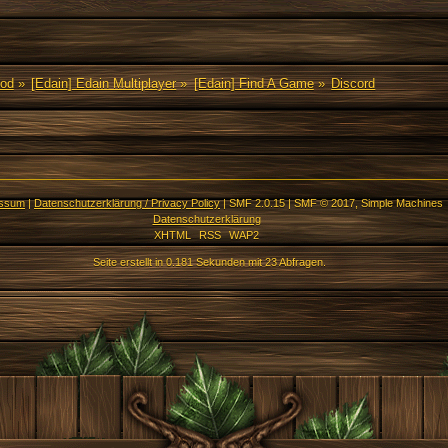
Mod
»
[Edain] Edain Multiplayer
»
[Edain] Find A Game
»
Discord
essum
|
Datenschutzerklärung / Privacy Policy
|
SMF 2.0.15
|
SMF © 2017
,
Simple Machines
Datenschutzerklärung
XHTML
RSS
WAP2
Seite erstellt in 0.181 Sekunden mit 23 Abfragen.