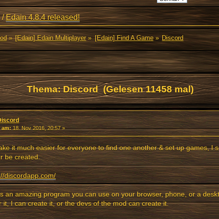
/
Edain 4.8.4 released!
Mod
»
[Edain] Edain Multiplayer
»
[Edain] Find A Game
»
Discord
Thema: Discord (Gelesen 11458 mal)
Discord
«
am:
18. Nov 2016, 20:57 »
ke it much easier for everyone to find one another & set up games, I 
r be created.
://discordapp.com/
is an amazing program you can use on your browser, phone, or a deskt
r it, I can create it, or the devs of the mod can create it.