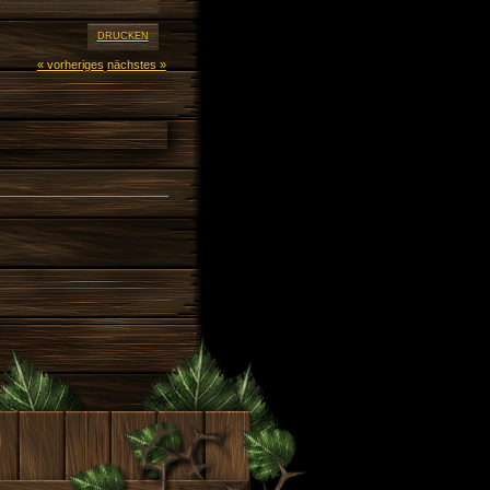
DRUCKEN
« vorheriges
nächstes »