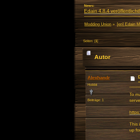
News:
Edain 4.8.4 veröffentlicht!
Modding Union
»
[en] Edain 
Seiten: [
1
]
Autor
Alexhandr
Hobbit
To ma
serve
Beiträge: 1
https
This 
up fo