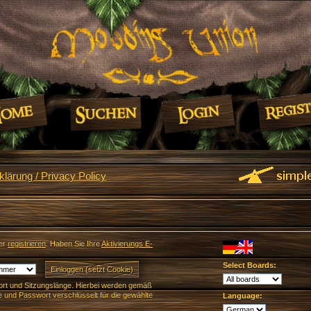
lärung / Privacy Policy
er
registrieren
. Haben Sie Ihre
Aktivierungs E-
Select Boards:
rt und Sitzungslänge. Hierbei werden gemäß
und Passwort verschlüsselt für die gewählte
Language: