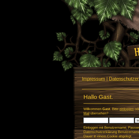
Impressum
|
Datenschutzerk
Hallo Gast.
Willkommen
Gast
. Bitte
einloggen
od
Mail
übersehen?
Einloggen mit Benutzername, Passwo
Datenschutzerklärung Benutzername 
Dauer in einem Cookie abgelegt.