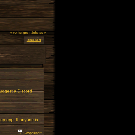
« vorheriges
nächstes »
DRUCKEN
suggest a Discord
op app. If anyone is
Gespeichert