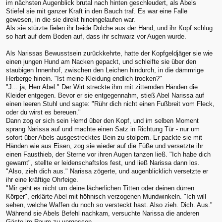
im nächsten Augenblick brutal nach hinten geschleudert, als Abels
Stiefel sie mit ganzer Kraft in den Bauch traf. Es war eine Falle
gewesen, in die sie direkt hineingelaufen war.
Als sie stürzte fielen ihr beide Dolche aus der Hand, und ihr Kopf schlug
so hart auf dem Boden auf, dass ihr schwarz vor Augen wurde.
Als Narissas Bewusstsein zurückkehrte, hatte der Kopfgeldjäger sie wie
einen jungen Hund am Nacken gepackt, und schleifte sie über den
staubigen Innenhof, zwischen den Leichen hindurch, in die dämmrige
Herberge hinein. "Ist meine Kleidung endlich trocken?"
"J... ja, Herr Abel." Der Wirt streckte ihm mit zitternden Händen die
Kleider entgegen. Bevor er sie entgegennahm, stieß Abel Narissa auf
einen leeren Stuhl und sagte: "Rühr dich nicht einen Fußbreit vom Fleck,
oder du wirst es bereuen."
Dann zog er sich sein Hemd über den Kopf, und im selben Moment
sprang Narissa auf und machte einen Satz in Richtung Tür - nur um
sofort über Abels ausgestrecktes Bein zu stolpern. Er packte sie mit
Händen wie aus Eisen, zog sie wieder auf die Füße und versetzte ihr
einen Fausthieb, der Sterne vor ihren Augen tanzen ließ. "Ich habe dich
gewarnt", stellte er leidenschaftslos fest, und ließ Narissa dann los.
"Also, zieh dich aus." Narissa zögerte, und augenblicklich versetzte er
ihr eine kräftige Ohrfeige.
"Mir geht es nicht um deine lächerlichen Titten oder deinen dürren
Körper", erklärte Abel mit höhnisch verzogenen Mundwinkeln. "Ich will
sehen, welche Waffen du noch so versteckt hast. Also zieh. Dich. Aus."
Während sie Abels Befehl nachkam, versuchte Narissa die anderen
Gäste im Raum zu vergessen.