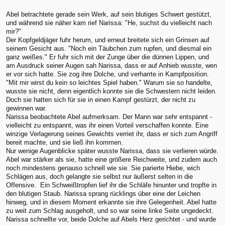
Abel betrachtete gerade sein Werk, auf sein blutiges Schwert gestützt,
und während sie näher kam rief Narissa: "He, suchst du vielleicht nach
mir?"
Der Kopfgeldjäger fuhr herum, und erneut breitete sich ein Grinsen auf
seinem Gesicht aus. "Noch ein Täubchen zum rupfen, und diesmal ein
ganz weißes." Er fuhr sich mit der Zunge über die dünnen Lippen, und
am Ausdruck seiner Augen sah Narissa, dass er auf Anhieb wusste, wen
er vor sich hatte. Sie zog ihre Dolche, und verharrte in Kampfposition.
"Mit mir wirst du kein so leichtes Spiel haben." Warum sie so handelte,
wusste sie nicht, denn eigentlich konnte sie die Schwestern nicht leiden.
Doch sie hatten sich für sie in einen Kampf gestürzt, der nicht zu
gewinnen war.
Narissa beobachtete Abel aufmerksam. Der Mann war sehr entspannt -
vielleicht zu entspannt, was ihr einen Vorteil verschaffen konnte. Eine
winzige Verlagerung seines Gewichts verriet ihr, dass er sich zum Angriff
bereit machte, und sie ließ ihn kommen.
Nur wenige Augenblicke später wusste Narissa, dass sie verlieren würde.
Abel war stärker als sie, hatte eine größere Reichweite, und zudem auch
noch mindestens genauso schnell wie sie. Sie parierte Hiebe, wich
Schlägen aus, doch gelangte sie selbst nur äußerst selten in die
Offensive. Ein Schweißtropfen lief ihr die Schläfe hinunter und tropfte in
den blutigen Staub. Narissa sprang rücklings über eine der Leichen
hinweg, und in diesem Moment erkannte sie ihre Gelegenheit. Abel hatte
zu weit zum Schlag ausgeholt, und so war seine linke Seite ungedeckt.
Narissa schnellte vor, beide Dolche auf Abels Herz gerichtet - und wurde