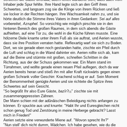
Inhaber jede Spur fehlte. Ihre Hand legte sich an den Griff ihres
Schwertes, und langsam zog sie die Klinge von ihrem Rücken und ließ
sie locker in der Rechten hängen. Ihre Wachsamkeit nahm zu, und sie
hörte deutlich die Stimme ihres Vaters in ihren Gedanken:
Sei auf alles
vorbereitet, Azruphel.
So vorsichtig wie möglich pirschte sie in den
hinteren Bereich des großen Raumes, in dem sich abends die Gäste
aufhielten, auf eine Tür zu, die wohl in die Küche führen musste. Eine
hölzerne Diele knarrte unter ihrem Fuß als sie auftrat, und Aerien wusste,
dass sie ihre Position verraten hatte. Reflexartig warf sie sich zu Boden.
Dort, wo sie gerade eben noch gestanden hatte, zischte ein Pfeil durch
die Luft und schlug in die Wand dahinter ein. Aerien rollte sich ab, kam
auf die Beine und stürmte mit großen, schnellen Schritten in die
Richtung, aus der der Schuss gekommen war. Ein Mann stand im
Türrahmen, und wollte gerade einen neuen Pfeil auflegen, doch da war
Aerien bereits heran und stieß ihn mit aller Kraft rückwärts gegen einen
großen Schrank voller Geschirr. Krachend schlug er auf. Sein Moment
der Benommenheit genügte Aerien und sie richtete die Spitze ihres
Schwertes auf sein Gesicht.
"So begrüßt Ihr also Eure Gäste,
bazîr?
" zischte sie mit
(1)
zusammengepressten Zähnen.
Der Mann schien mit der adûnâischen Beleidigung nichts anfangen zu
können. Er spuckte aus und knurrte: "Habt Ihr und Euresgleichen nicht
schon genug Tod und Zerstörung in meine Herberge gebracht? Lasst
mich in Frieden!"
Aerien setzte eine verwunderte Miene auf. "Wovon sprecht Ihr?"
"Nun stell' dich nicht dumm, Mädchen. Ich habe gesehen, wie du die