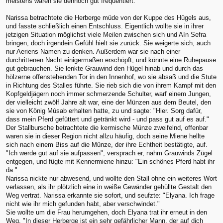
meistens waren sie dennoch gut frequentiert.
Narissa betrachtete die Herberge müde von der Kuppe des Hügels aus,
und fasste schließlich einen Entschluss. Eigentlich wollte sie in ihrer
jetzigen Situation möglichst viele Meilen zwischen sich und Aín Sefra
bringen, doch irgendein Gefühl hielt sie zurück. Sie weigerte sich, auch
nur Aeriens Namen zu denken. Außerdem war sie nach einer
durchrittenen Nacht einigermaßen erschöpft, und könnte eine Ruhepause
gut gebrauchen. Sie lenkte Grauwind den Hügel hinab und durch das
hölzerne offenstehenden Tor in den Innenhof, wo sie absaß und die Stute
in Richtung des Stalles führte. Sie rieb sich die von ihrem Kampf mit den
Kopfgeldjägern noch immer schmerzende Schulter, warf einem Jungen,
der vielleicht zwölf Jahre alt war, eine der Münzen aus dem Beutel, den
sie von König Músab erhalten hatte, zu und sagte: "Hier. Sorg dafür,
dass mein Pferd gefüttert und getränkt wird - und pass gut auf es auf."
Der Stallbursche betrachtete die kermische Münze zweifelnd, offenbar
waren sie in dieser Region nicht allzu häufig, doch seine Miene hellte
sich nach einem Biss auf die Münze, der ihre Echtheit bestätigte, auf.
"Ich werde gut auf sie aufpassen", versprach er, nahm Grauwinds Zügel
entgegen, und fügte mit Kennermiene hinzu: "Ein schönes Pferd habt ihr
da."
Narissa nickte nur abwesend, und wollte den Stall ohne ein weiteres Wort
verlassen, als ihr plötzlich eine in weiße Gewänder gehüllte Gestalt den
Weg vertrat. Narissa erkannte sie sofort, und seufzte: "Elyana. Ich frage
nicht wie ihr mich gefunden habt, aber verschwindet."
Sie wollte um die Frau herumgehen, doch Elyana trat ihr erneut in den
Weg. "In dieser Herberge ist ein sehr gefährlicher Mann, der auf dich