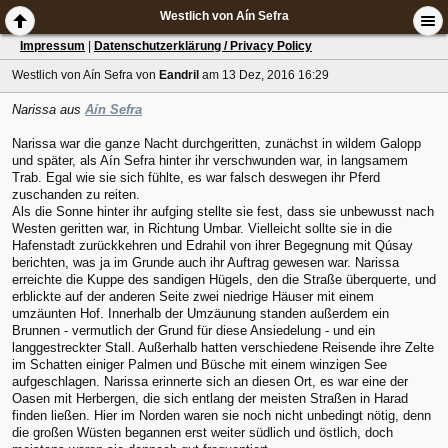
Westlich von Aín Sefra
Impressum
|
Datenschutzerklärung / Privacy Policy
Westlich von Aín Sefra
von
Eandril
am 13 Dez, 2016 16:29
Narissa aus
Aín Sefra
Narissa war die ganze Nacht durchgeritten, zunächst in wildem Galopp
und später, als Aín Sefra hinter ihr verschwunden war, in langsamem
Trab. Egal wie sie sich fühlte, es war falsch deswegen ihr Pferd
zuschanden zu reiten.
Als die Sonne hinter ihr aufging stellte sie fest, dass sie unbewusst nach
Westen geritten war, in Richtung Umbar. Vielleicht sollte sie in die
Hafenstadt zurückkehren und Edrahil von ihrer Begegnung mit Qúsay
berichten, was ja im Grunde auch ihr Auftrag gewesen war. Narissa
erreichte die Kuppe des sandigen Hügels, den die Straße überquerte, und
erblickte auf der anderen Seite zwei niedrige Häuser mit einem
umzäunten Hof. Innerhalb der Umzäunung standen außerdem ein
Brunnen - vermutlich der Grund für diese Ansiedelung - und ein
langgestreckter Stall. Außerhalb hatten verschiedene Reisende ihre Zelte
im Schatten einiger Palmen und Büsche mit einem winzigen See
aufgeschlagen. Narissa erinnerte sich an diesen Ort, es war eine der
Oasen mit Herbergen, die sich entlang der meisten Straßen in Harad
finden ließen. Hier im Norden waren sie noch nicht unbedingt nötig, denn
die großen Wüsten begannen erst weiter südlich und östlich, doch