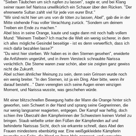
"Sieben Täubchen um sich rupfen zu lassen", sagte er, und bei Klang
seiner rauen lief Narissa unwillkürlich ein Schauer über den Rücken. "Der
ehrenwerte Sultan zahlt viel für jede von eurer Brut."
"Wir sind nicht hier um uns von dir töten zu lassen, Abel", gab die in der
Mitte stehende Frau voller Verachtung zurück. "Sondern um deinem
Treiben ein Ende zu machen."
Abel biss in seine Orange, kaute und sagte dann mit noch halb vollem
Mund: "Meinem Treiben? Ich mache die Welt ein wenig sicherer, in dem
ich alles mögliche Gesindel beseitige - ist es denn verwerflich, dass ich
mich dafür bezahlen lasse?"
"Du wirst hier sterben. Wir haben es in den Sternen gesehen", erwiderte
die Anführerin ungerührt, und in ihrem Versteck schnaubte Narissa
verächtlich. Die Sterne waren zwar schön, aber sie zeigten ganz gewiss
nicht die Zukunft.
Abel schien ähnlicher Meinung zu sein, denn sein Grinsen wurde noch
ein wenig breiter. "In den Sternen, ist ja ein Ding. Aber bitte, wenn ihr
darauf besteht..." Dann verengten sich seine Augen einen winzigen
Moment, und Narissa wusste, was geschehen würde.
Mit einer blitzschnellen Bewegung hatte der Mann die Orange hinter sich
geworfen, sein Schwert in der Hand und sprang seine Gegnerinnen, die
nur wenig langsamer reagierten, entgegen. Der Kampf war heftig, doch
schien ihre Überzahl den Kämpferinnen der Schwestern keinen Vorteil zu
bringen. Staub wirbelte unter den Füßen der Kämpfenden auf und
behinderte Narissas Sicht, doch sie erkannte schnell, dass Abel den
Frauen mindestens ebenbürtig war. Eine weißgekleidete Kämpferin