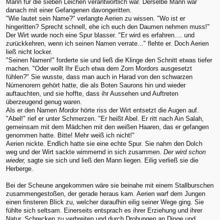
Mann für die sieben Leichen verantwortlich war. Derselbe Mann war
danach mit einer Gefangenen davongeritten.
"Wie lautet sein Name?" verlangte Aerien zu wissen. "Wo ist er
hingeritten? Sprecht schnell, ehe ich euch den Daumen nehmen muss!"
Der Wirt wurde noch eine Spur blasser. "Er wird es erfahren.... und
zurückkehren, wenn ich seinen Namen verrate..." flehte er. Doch Aerien
ließ nicht locker.
"Seinen Namen!" forderte sie und ließ die Klinge den Schnitt etwas tiefer
machen. "Oder wollt Ihr Euch etwa dem Zorn Mordors ausgesetzt
fühlen?" Sie wusste, dass man auch in Harad von den schwarzen
Númenorern gehört hatte, die als Boten Saurons hin und wieder
auftauchten, und sie hoffte, dass ihr Aussehen und Auftreten
überzeugend genug waren.
Als er den Namen
Mordor
hörte riss der Wirt entsetzt die Augen auf.
"Abel!" rief er unter Schmerzen. "Er heißt Abel. Er ritt nach Ain Salah,
gemeinsam mit dem Mädchen mit den weißen Haaren, das er gefangen
genommen hatte. Bitte! Mehr weiß ich nicht!"
Aerien nickte. Endlich hatte sie eine echte Spur. Sie nahm den Dolch
weg und der Wirt sackte wimmernd in sich zusammen.
Der wird schon
wieder,
sagte sie sich und ließ den Mann liegen. Eilig verließ sie die
Herberge.
Bei der Scheune angekommen wäre sie beinahe mit einem Stallburschen
zusammengestoßen, der gerade heraus kam. Aerien warf dem Jungen
einen finsteren Blick zu, welcher daraufhin eilig seiner Wege ging. Sie
fühlte sich seltsam. Einerseits entsprach es ihrer Erziehung und ihrer
Natur, Schrecken zu verbreiten und durch Drohungen an Dinge und