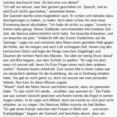
Leichen durchsucht hast. Du bist eine von
denen!
"
"Ich will nur wissen, was hier gestern geschehen ist. Sprecht, und es
wird Euch nichts geschehen," antwortete Aerien.
Der Gastwirt dachte einen Augenblick nach. Er schien sich beinahe dazu
durchgerungen zu haben, zu reden, doch dann schien ihn eine neue
Erinnerung davon abzuhalten. "Ich habe dir nichts zu sagen," knurrte er.
Aerien hatte genug. Dieser Südländer verschwendete ihre kostbare Zeit -
Zeit, die Narissa wahrscheinlich nicht hatte. Sie brauchte Antworten, und
sie brauchte sie
jetzt
. "Vielleicht hilft
das
Eurem Gedächtnis auf die
Sprünge," sagte sie und versetzte dem Mann einen gezielten Hieb gegen
die Kehle, der ihn würgen und nach Luft schnappen ließ. Aerien zog den
kermischen Dolch und legte die Klinge zwischen Zeigefinger und
Daumen der rechten Hand des Mannes. Sie übte ein wenig Druck darauf
aus und Blut begann, aus dem Schnitt zu quellen. "Ihr sagt mir jetzt,
wass ich wissen will, bevor Ihr Eure Finger einen nach dem anderen
verliert," flüsterte Aerien unheilvoll. Zum ersten Mal in ihrem Leben war
sie tatsächlich dankbar für die Ausbildung, die sie in Durthang erhalten
hatte. Sie gab es nicht gerne zu, doch sie
wusste
wie man jemanden
folterte. Nun kam ihr diese Wissen zugute.
"Warte!" stieß der Mann hervor und Aerien wusste, dass sie gewonnen
hatte. "Tu das nicht! Ich werde... erzählen, was passiert ist." Die Farbe
war aus seinem Gesicht gewichen und Aerien konnte die Angst in seinen
Augen sehen. In ihr regte sich Mitleid, doch sie konnte es sich jetzt nicht
erlauben, es zu zeigen. Um Narissas Willen musste sie hart bleiben.
"Es gab einen Kampf zwischen den Frauen in Weiß und ... und einem
Kopfgeldjäger," begann der Gastwirt und berichtete davon, dass ein