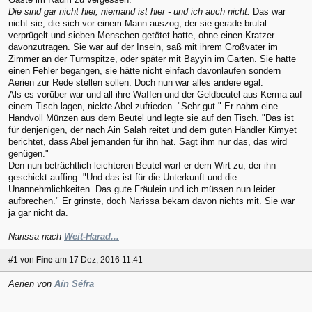
Die sind gar nicht hier, niemand ist hier - und ich auch nicht.
Das war
nicht sie, die sich vor einem Mann auszog, der sie gerade brutal
verprügelt und sieben Menschen getötet hatte, ohne einen Kratzer
davonzutragen. Sie war auf der Inseln, saß mit ihrem Großvater im
Zimmer an der Turmspitze, oder später mit Bayyin im Garten. Sie hatte
einen Fehler begangen, sie hätte nicht einfach davonlaufen sondern
Aerien zur Rede stellen sollen. Doch nun war alles andere egal.
Als es vorüber war und all ihre Waffen und der Geldbeutel aus Kerma auf
einem Tisch lagen, nickte Abel zufrieden. "Sehr gut." Er nahm eine
Handvoll Münzen aus dem Beutel und legte sie auf den Tisch. "Das ist
für denjenigen, der nach Ain Salah reitet und dem guten Händler Kimyet
berichtet, dass Abel jemanden für ihn hat. Sagt ihm nur das, das wird
genügen."
Den nun beträchtlich leichteren Beutel warf er dem Wirt zu, der ihn
geschickt auffing. "Und das ist für die Unterkunft und die
Unannehmlichkeiten. Das gute Fräulein und ich müssen nun leider
aufbrechen." Er grinste, doch Narissa bekam davon nichts mit. Sie war
ja gar nicht da.
Narissa nach
Weit-Harad...
#1
von
Fine
am 17 Dez, 2016 11:41
Aerien von
Aín Séfra