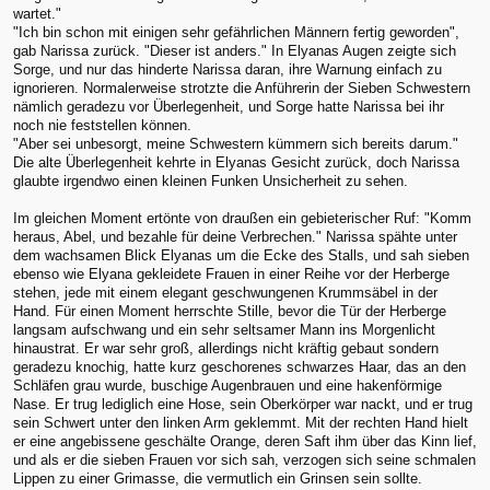
wartet."
"Ich bin schon mit einigen sehr gefährlichen Männern fertig geworden",
gab Narissa zurück. "Dieser ist anders." In Elyanas Augen zeigte sich
Sorge, und nur das hinderte Narissa daran, ihre Warnung einfach zu
ignorieren. Normalerweise strotzte die Anführerin der Sieben Schwestern
nämlich geradezu vor Überlegenheit, und Sorge hatte Narissa bei ihr
noch nie feststellen können.
"Aber sei unbesorgt, meine Schwestern kümmern sich bereits darum."
Die alte Überlegenheit kehrte in Elyanas Gesicht zurück, doch Narissa
glaubte irgendwo einen kleinen Funken Unsicherheit zu sehen.
Im gleichen Moment ertönte von draußen ein gebieterischer Ruf: "Komm
heraus, Abel, und bezahle für deine Verbrechen." Narissa spähte unter
dem wachsamen Blick Elyanas um die Ecke des Stalls, und sah sieben
ebenso wie Elyana gekleidete Frauen in einer Reihe vor der Herberge
stehen, jede mit einem elegant geschwungenen Krummsäbel in der
Hand. Für einen Moment herrschte Stille, bevor die Tür der Herberge
langsam aufschwang und ein sehr seltsamer Mann ins Morgenlicht
hinaustrat. Er war sehr groß, allerdings nicht kräftig gebaut sondern
geradezu knochig, hatte kurz geschorenes schwarzes Haar, das an den
Schläfen grau wurde, buschige Augenbrauen und eine hakenförmige
Nase. Er trug lediglich eine Hose, sein Oberkörper war nackt, und er trug
sein Schwert unter den linken Arm geklemmt. Mit der rechten Hand hielt
er eine angebissene geschälte Orange, deren Saft ihm über das Kinn lief,
und als er die sieben Frauen vor sich sah, verzogen sich seine schmalen
Lippen zu einer Grimasse, die vermutlich ein Grinsen sein sollte.