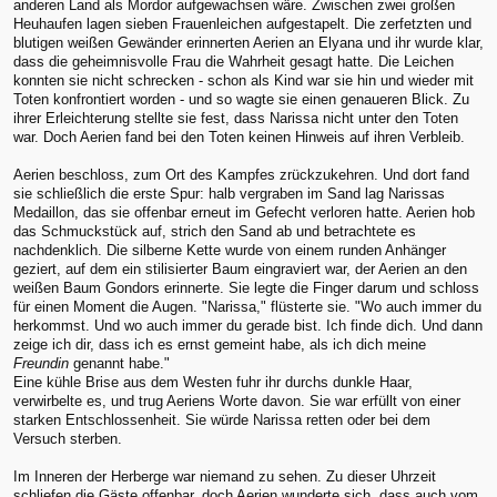
anderen Land als Mordor aufgewachsen wäre. Zwischen zwei großen
Heuhaufen lagen sieben Frauenleichen aufgestapelt. Die zerfetzten und
blutigen weißen Gewänder erinnerten Aerien an Elyana und ihr wurde klar,
dass die geheimnisvolle Frau die Wahrheit gesagt hatte. Die Leichen
konnten sie nicht schrecken - schon als Kind war sie hin und wieder mit
Toten konfrontiert worden - und so wagte sie einen genaueren Blick. Zu
ihrer Erleichterung stellte sie fest, dass Narissa nicht unter den Toten
war. Doch Aerien fand bei den Toten keinen Hinweis auf ihren Verbleib.
Aerien beschloss, zum Ort des Kampfes zrückzukehren. Und dort fand
sie schließlich die erste Spur: halb vergraben im Sand lag Narissas
Medaillon, das sie offenbar erneut im Gefecht verloren hatte. Aerien hob
das Schmuckstück auf, strich den Sand ab und betrachtete es
nachdenklich. Die silberne Kette wurde von einem runden Anhänger
geziert, auf dem ein stilisierter Baum eingraviert war, der Aerien an den
weißen Baum Gondors erinnerte. Sie legte die Finger darum und schloss
für einen Moment die Augen. "Narissa," flüsterte sie. "Wo auch immer du
herkommst. Und wo auch immer du gerade bist. Ich finde dich. Und dann
zeige ich dir, dass ich es ernst gemeint habe, als ich dich meine
Freundin
genannt habe."
Eine kühle Brise aus dem Westen fuhr ihr durchs dunkle Haar,
verwirbelte es, und trug Aeriens Worte davon. Sie war erfüllt von einer
starken Entschlossenheit. Sie würde Narissa retten oder bei dem
Versuch sterben.
Im Inneren der Herberge war niemand zu sehen. Zu dieser Uhrzeit
schliefen die Gäste offenbar, doch Aerien wunderte sich, dass auch vom