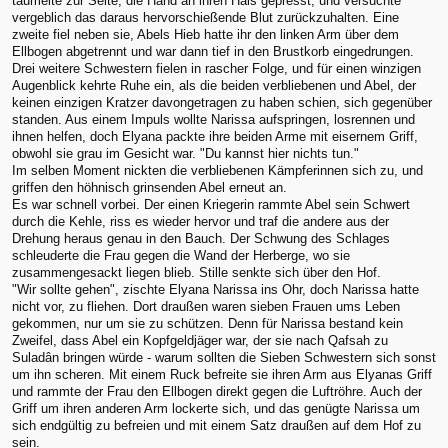
taumelte zur Seite, die Hand an ihren Hals gepresst, und versuchte
vergeblich das daraus hervorschießende Blut zurückzuhalten. Eine
zweite fiel neben sie, Abels Hieb hatte ihr den linken Arm über dem
Ellbogen abgetrennt und war dann tief in den Brustkorb eingedrungen.
Drei weitere Schwestern fielen in rascher Folge, und für einen winzigen
Augenblick kehrte Ruhe ein, als die beiden verbliebenen und Abel, der
keinen einzigen Kratzer davongetragen zu haben schien, sich gegenüber
standen. Aus einem Impuls wollte Narissa aufspringen, losrennen und
ihnen helfen, doch Elyana packte ihre beiden Arme mit eisernem Griff,
obwohl sie grau im Gesicht war. "Du kannst hier nichts tun."
Im selben Moment nickten die verbliebenen Kämpferinnen sich zu, und
griffen den höhnisch grinsenden Abel erneut an.
Es war schnell vorbei. Der einen Kriegerin rammte Abel sein Schwert
durch die Kehle, riss es wieder hervor und traf die andere aus der
Drehung heraus genau in den Bauch. Der Schwung des Schlages
schleuderte die Frau gegen die Wand der Herberge, wo sie
zusammengesackt liegen blieb. Stille senkte sich über den Hof.
"Wir sollte gehen", zischte Elyana Narissa ins Ohr, doch Narissa hatte
nicht vor, zu fliehen. Dort draußen waren sieben Frauen ums Leben
gekommen, nur um sie zu schützen. Denn für Narissa bestand kein
Zweifel, dass Abel ein Kopfgeldjäger war, der sie nach Qafsah zu
Suladân bringen würde - warum sollten die Sieben Schwestern sich sonst
um ihn scheren. Mit einem Ruck befreite sie ihren Arm aus Elyanas Griff
und rammte der Frau den Ellbogen direkt gegen die Luftröhre. Auch der
Griff um ihren anderen Arm lockerte sich, und das genügte Narissa um
sich endgültig zu befreien und mit einem Satz draußen auf dem Hof zu
sein.