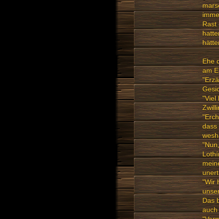
marsc
immer
Rast 
hatte
hätte
Ehe d
am En
"Erzä
Gesic
"Viel
Zwill
"Erch
dass 
wesha
"Nun,
Lothí
meine
unert
"Wir 
unser
Das b
auch