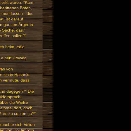
ermerkt waren. "Kam
berittenen Boten,
mmen lassen - die
t, ist darauf
en ganzen Ärger in
 Sache, das."
reffen sollen?"
uch heim, edle
en einen Umweg
was von
e ich in Hasaels
ch vermute, dass
emand dagegen?" Die
widersprach.
 über die Weiße
 einmal dort, doch
Kurs zu setzen, ja?"
machte sich Valion
Weg von Dol Amroth