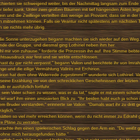
hierten sie schweigend weiter, bis der Nachmittag langsam zum End
 tiefer sank. Unter zwei großen Bäumen mit tief hängenden Ästen legt
ein und die Zwillinge verteilten das wenige an Proviant, dass sie in de
n mitnehmen können. Falls sie Veantur nicht spätestens am nächsten 
n sie nichts mehr übrig.
ie Sonne unterzugehen begann machten sie sich wieder auf den Weg. 
de der Gruppe, und diesmal ging Lothíriel neben ihm her.
hl mir von zuhause," forderte die Prinzessin ihn auf. Ihre Stimme bebte 
htsausdruck war fest und sie wirkte entschlossen.
 hast du gar nicht verpasst," begann Valion und berichtete ihr von Imrah
inge und die eilige Vermählung Valirës mit Erchirion.
irion hat dem ohne Widerrede zugestimmt?" wunderte sich Lothíriel. V
seine Erzählung sie von den schrecklichen Geschehnissen der letzten 
lb er ausführlich fortfuhr.
 sein Vater schien zu wissen, was er da tat," sagte er mit einem schief
riel warf ihm einen amüsierten Blick zu. "Ihr beiden habt euch ja schon
m Bruder verstanden," erinnerte sie Valion. "Damals wart ihr zu dritt 
räglich."
hätten so viel mehr erreichen können, wenn du nicht immer zu Edrahil
e Pläne zu verraten."
rachte ihm einen spielerischen Schlag gegen den Arm ein. "Du weißt 
 ohne mich herausgefunden hätte."