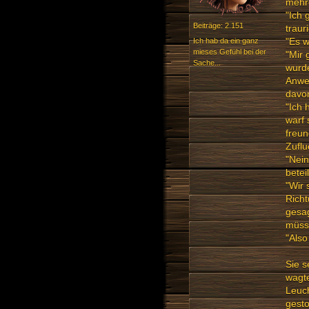
mehr
"Ich 
Beiträge: 2.151
traur
"Es w
Ich hab da ein ganz
mieses Gefühl bei der
"Mir 
Sache...
wurde
Anwes
davo
"Ich 
warf 
freun
Zuflu
"Nein
betei
"Wir 
Richt
gesag
müsse
"Also
Sie s
wagte
Leuch
gesto