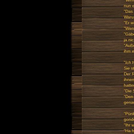
"Verm
nun e
"Das 
Waru
"Er w
"Wen
"Gäbe
ja ni
"Auße
ihm e
"
Ich
h
Sie s
Der R
ihnen
hatte
"Die
"Den 
genau
"Pünk
gondo
"Ihr 
"Ha h