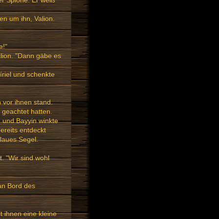
der Spione. Er weiß
en um ihn, Valion.
e!"
lion. "Dann gäbe es
riel und schenkte
h vor ihnen stand.
 geachtet hatten.
d und Bayyin winkte
ereits entdeckt
laues Segel.
t. "Wir sind wohl
an Bord des
t ihnen eine kleine