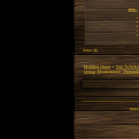
RPG:
Seiten: [
1
]
Modding Union
»
Das Schicks
Umbar
(Moderatoren:
Thorondo
Impr