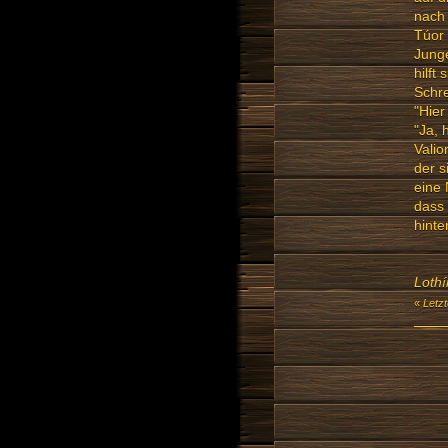
nach 
Túor 
Junge
hilft
Schre
"Hier
"Ja, 
Valio
der s
eine 
dass 
hinte
Lothí
«
Letz