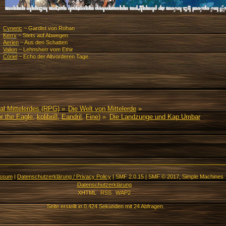
Cyneric
~ Gardist von Rohan
Kerry
~ Stets auf Abwegen
Aerien
~ Aus den Schatten
Valion
~ Lehnsherr vom Ethir
Córiel
~ Echo der Altvorderen Tage
al Mittelerdes (RPG)
»
Die Welt von Mittelerde
»
r the Eagle
,
kolibri8
,
Eandril
,
Fine
) »
Die Landzunge und Kap Umbar
essum
|
Datenschutzerklärung / Privacy Policy
|
SMF 2.0.15
|
SMF © 2017
,
Simple Machines
Datenschutzerklärung
XHTML
RSS
WAP2
Seite erstellt in 0.424 Sekunden mit 24 Abfragen.