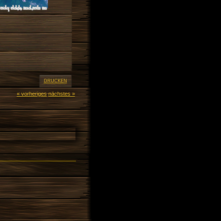
DRUCKEN
« vorheriges
nächstes »