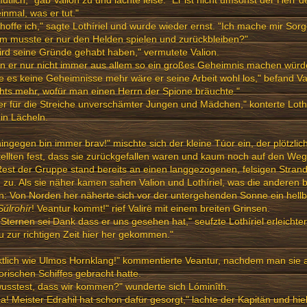
utlich," gab Valion zu und lachte leise. "Er ist nicht umsonst der Herr 
inmal, was er tut."
hoffe ich," sagte Lothíriel und wurde wieder ernst. "Ich mache mir Sorg
m musste er nur den Helden spielen und zurückbleiben?"
ird seine Gründe gehabt haben," vermutete Valion.
n er nur nicht immer aus allem so ein großes Geheimnis machen würd
 es keine Geheimnisse mehr wäre er seine Arbeit wohl los," befand Va
chts mehr, wofür man einen Herrn der Spione bräuchte."
r für die Streiche unverschämter Jungen und Mädchen," konterte Lothí
in Lächeln.
ingegen bin immer brav!" mischte sich der kleine Túor ein, der plötzlic
tellten fest, dass sie zurückgefallen waren und kaum noch auf den Weg
est der Gruppe stand bereits an einen langgezogenen, felsigen Stran
 zu. Als sie näher kamen sahen Valion und Lothíriel, was die anderen b
n: Von Norden her näherte sich vor der untergehenden Sonne ein hellb
Súlrohír
! Veantur kommt!" rief Valirë mit einem breiten Grinsen.
Sternen sei Dank dass er uns gesehen hat," seufzte Lothíriel erleichter
 zur richtigen Zeit hier her gekommen."
tlich wie Ulmos Hornklang!" kommentierte Veantur, nachdem man sie 
rischen Schiffes gebracht hatte.
wusstest, dass wir kommen?" wunderte sich Lóminîth.
a! Meister Edrahil hat schon dafür gesorgt," lachte der Kapitän und hiel