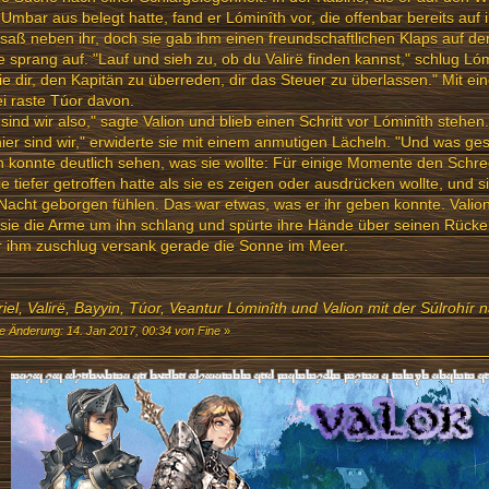
Umbar aus belegt hatte, fand er Lóminîth vor, die offenbar bereits auf 
saß neben ihr, doch sie gab ihm einen freundschaftlichen Klaps auf d
 sprang auf. "Lauf und sieh zu, ob du Valirë finden kannst," schlug Lómi
 sie dir, den Kapitän zu überreden, dir das Steuer zu überlassen." Mit e
i raste Túor davon.
 sind wir also," sagte Valion und blieb einen Schritt vor Lóminîth stehen.
hier sind wir," erwiderte sie mit einem anmutigen Lächeln. "Und was ges
n konnte deutlich sehen, was sie wollte: Für einige Momente den Schr
ie tiefer getroffen hatte als sie es zeigen oder ausdrücken wollte, und s
Nacht geborgen fühlen. Das war etwas, was er ihr geben konnte. Valion 
sie die Arme um ihn schlang und spürte ihre Hände über seinen Rücken
r ihm zuschlug versank gerade die Sonne im Meer.
riel, Valirë, Bayyin, Túor, Veantur Lóminîth und Valion mit der Súlrohír
te Änderung: 14. Jan 2017, 00:34 von Fine
»