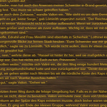
eren Quellen auf.
glaube, man hat auch das Anwesen meiner Schwester in Brand gesetzt,"
ig fest. "Das muss sie schwer getroffen haben."
ar auch dein Zuhause," wandte Valion ein. "Wie steht es um dein Gemü
geht es gut, keine Sorge," gab Lóminîth ungerührt zurück. "Der Reicht
 in weiser Voraussicht nicht in Umbar aufbewahrt. Wenn wir zurückke
en größer und schöner als zuvor aufbauen. Wichtig ist, dass wir mit
ngekommen sind."
hoffe, Edrahil und Frau Minûlîth sind ebenfalls in Sicherheit." Lothíriel
sorgenvolle Blicke zur fernen Stadt hinüber. "Eure Schwester war mir 
dlich," sagte sie zu Lómînîth. "Ich würde nicht wollen, dass ihr etwas zu
cht gewährt hat."
, nein," wehrte diese ab. "Hasael ist hinter ihr her, weil sie maßgeblic
ligt war. Das hat nichts mit Euch zu tun, Prinzessin."
sollten weiter," mischte sich Valirë ein, die den Weg einige hundert Met
ung ausgekundschaftet hatte und nun zurückgekehrt war. "Denkt daran 
t, wir gehen weiter nach Westen bis wir die nördliche Küste des Kaps
n wir nach Veantur Ausschau halten."
 gut," sagte Valion. "Gehen wir."
etzten ihren Weg durch die felsige Umgebung fort. Falls es in der Näh
n sie nicht, diese zu benutzen. Valion vermutete zwar, dass von Umb
tturm an der Spitze des Kaps existieren musste, doch bisher waren sie
ßen. Er ging am Ende der kleinen Gruppe, während Valirë voraus gin