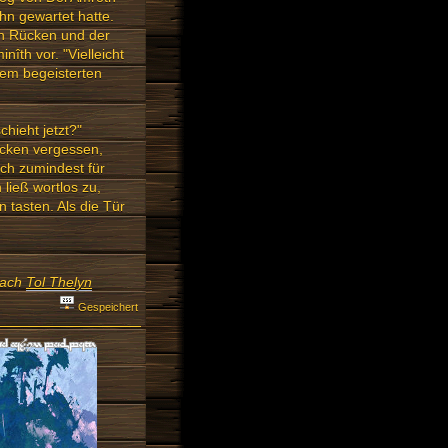
ihn gewartet hatte.
en Rücken und der
nîth vor. "Vielleicht
inem begeisterten
chieht jetzt?"
ecken vergessen,
ich zumindest für
ließ wortlos zu,
 tasten. Als die Tür
 nach
Tol Thelyn
Gespeichert