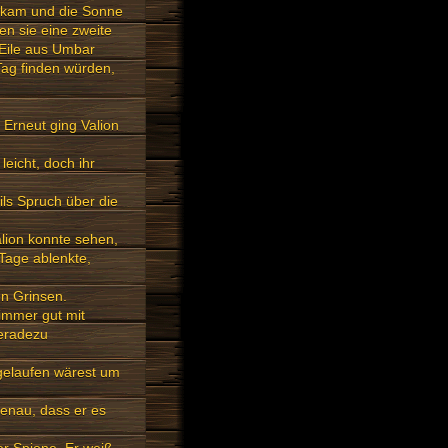
e kam und die Sonne
en sie eine zweite
r Eile aus Umbar
Tag finden würden,
Erneut ging Valion
leicht, doch ihr
ils Spruch über die
alion konnte sehen,
Tage ablenkte,
en Grinsen.
 immer gut mit
geradezu
 gelaufen wärest um
genau, dass er es