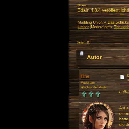
News:
Edain 4.8.4 veröffentlicht!
Modding Union
»
Das Schicks
Umbar
(Moderatoren:
Thorondo
Seiten: [
1
]
Autor
mal)
Fine
Moderator
Wächter der Veste
Lothí
Auf e
einen
hatte
die 