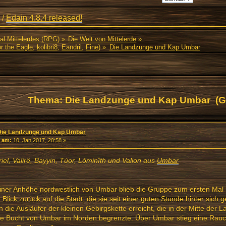
/
Edain 4.8.4 released!
al Mittelerdes (RPG)
»
Die Welt von Mittelerde
»
r the Eagle
,
kolibri8
,
Eandril
,
Fine
) »
Die Landzunge und Kap Umbar
Thema: Die Landzunge und Kap Umbar (G
Die Landzunge und Kap Umbar
«
am:
10. Jan 2017, 20:58 »
riel, Valirë, Bayyin, Túor, Lóminîth und Valion aus
Umbar
iner Anhöhe nordwestlich von Umbar blieb die Gruppe zum ersten Mal
 Blick zurück auf die Stadt, die sie seit einer guten Stunde hinter sich 
n die Ausläufer der kleinen Gebirgskette erreicht, die in der Mitte der 
die Bucht von Umbar im Norden begrenzte. Über Umbar stieg eine Rau