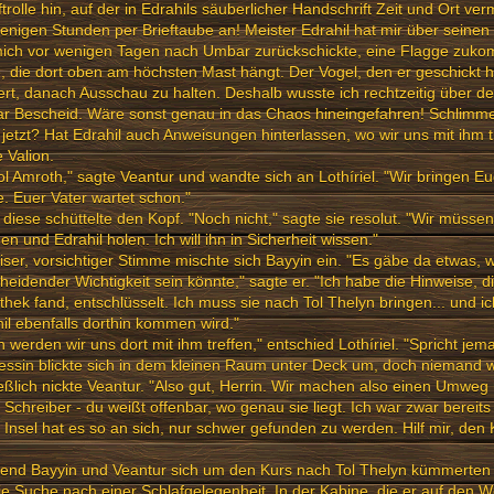
ftrolle hin, auf der in Edrahils säuberlicher Handschrift Zeit und Ort v
enigen Stunden per Brieftaube an! Meister Edrahil hat mir über seinen 
mich vor wenigen Tagen nach Umbar zurückschickte, eine Flagge zuko
, die dort oben am höchsten Mast hängt. Der Vogel, den er geschickt ha
iert, danach Ausschau zu halten. Deshalb wusste ich rechtzeitig über d
r Bescheid. Wäre sonst genau in das Chaos hineingefahren! Schlimme
jetzt? Hat Edrahil auch Anweisungen hinterlassen, wo wir uns mit ihm t
e Valion.
ol Amroth," sagte Veantur und wandte sich an Lothíriel. "Wir bringen E
 Euer Vater wartet schon."
diese schüttelte den Kopf. "Noch nicht," sagte sie resolut. "Wir müss
n und Edrahil holen. Ich will ihn in Sicherheit wissen."
eiser, vorsichtiger Stimme mischte sich Bayyin ein. "Es gäbe da etwas, 
heidender Wichtigkeit sein könnte," sagte er. "Ich habe die Hinweise, di
othek fand, entschlüsselt. Ich muss sie nach Tol Thelyn bringen... und i
il ebenfalls dorthin kommen wird."
 werden wir uns dort mit ihm treffen," entschied Lothíriel. "Spricht j
essin blickte sich in dem kleinen Raum unter Deck um, doch niemand 
eßlich nickte Veantur. "Also gut, Herrin. Wir machen also einen Umweg
. Schreiber - du weißt offenbar, wo genau sie liegt. Ich war zwar bereits
 Insel hat es so an sich, nur schwer gefunden zu werden. Hilf mir, den 
end Bayyin und Veantur sich um den Kurs nach Tol Thelyn kümmerten 
ie Suche nach einer Schlafgelegenheit. In der Kabine, die er auf den 