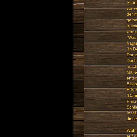
Schri
vor w
der 
gelbe
train
Umba
"Was 
fragt
"In D
Dame.
Doch 
mache
Mit l
entsc
Bibli
Edrah
"Dann
Prinz
Schli
Insel
diese
Währ
auf d