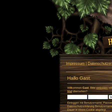
Impressum
|
Datenschutzerk
Hallo Gast.
Willkommen
Gast
. Bitte
einloggen
od
Mail
übersehen?
Einloggen mit Benutzername, Passwo
Datenschutzerklärung Benutzername 
Dauer in einem Cookie abgelegt.