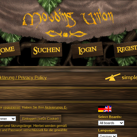
lärung / Privacy Policy
er
registrieren
. Haben Sie Ihre
Aktivierungs E-
Select Boards:
rt und Sitzungslänge. Hierbei werden gemäß
und Passwort verschlüsselt für die gewählte
Language: