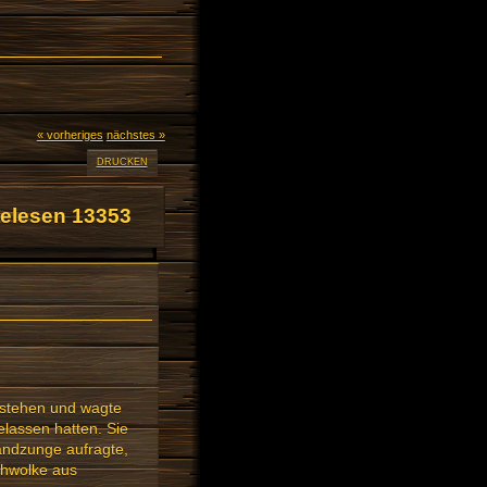
« vorheriges
nächstes »
DRUCKEN
elesen 13353
 stehen und wagte
gelassen hatten. Sie
Landzunge aufragte,
chwolke aus