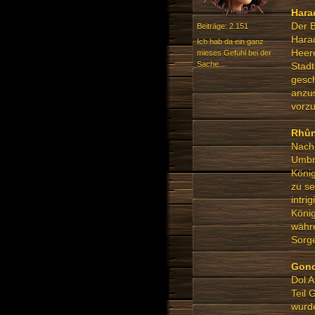
Hara
Der B
Beiträge: 2.151
Harad
Ich hab da ein ganz
Heere
mieses Gefühl bei der
Sache...
Stadt
gesch
anzu
vorz
Rhû
Nach 
Umbru
König
zu se
intri
König
währ
Sorge
Gon
Dol A
Teil 
wurde