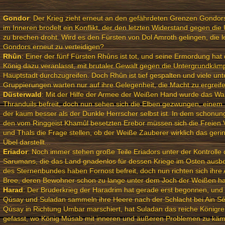
Gondor
: Der Krieg zieht erneut an den gefährdeten Grenzen Gondor
im Inneren brodelt ein Konflikt, der den letzten Widerstand gegen d
zu brechen droht. Wird es den Fürsten von Dol Amroth gelingen, die le
Gondors erneut zu verteidigen?
Rhûn
: Einer der fünf Fürsten Rhûns ist tot, und seine Ermordung hat
König dazu veranlasst, mit brutaler Gewalt gegen die Untergrundkämp
Hauptstadt durchzugreifen. Doch Rhûn ist tief gespalten und viele unt
Gruppierungen warten nur auf ihre Gelegenheit, die Macht zu ergreife
Düsterwald
: Mit der Hilfe der Armee der Weißen Hand wurde das Wa
Thranduils befreit, doch nun sehen sich die Elben gezwungen, einem 
der kaum besser als der Dunkle Herrscher selbst ist. In dem schonu
den vom Ringgeist Khamûl besetzten Erebor müssen sich die Freien 
und Thals die Frage stellen, ob der Weiße Zauberer wirklich das geri
Übel darstellt...
Eriador
: Noch immer stehen große Teile Eriadors unter der Kontrolle 
Sarumans, die das Land gnadenlos für dessen Kriege im Osten ausb
des Sternenbundes haben Fornost befreit, doch nun richten sich ihre 
Bree, deren Bewohner schon zu lange unter dem Joch der Weißen han
Harad
: Der Bruderkrieg der Haradrim hat gerade erst begonnen, und
Qúsay und Suladan sammeln ihre Heere nach der Schlacht bei Ain S
Qúsay in Richtung Umbar marschiert, hat Suladan das reiche Königr
gefasst, wo König Músab mit inneren und äußeren Problemen zu kämp