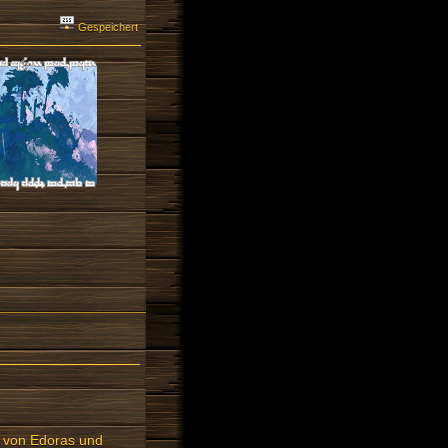
Gespeichert
u von Edoras und