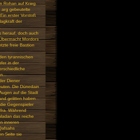
n Rohan auf Krieg.
 arg gebeutelte
 Ein erster Vorstoß
lagkraft der
.
s herauf, doch auch
ie Übermacht Mordors
tzte freie Bastion
 den tyrannischen
fer in der
erschiedliche
n...
der Diener
euten. Die Dúnedain
Augen auf die Stadt
d gelitten haben...
 die Gegenspieler
éfra. Während
uladan das reiche
on inneren
Qafsahs
n Seite sie