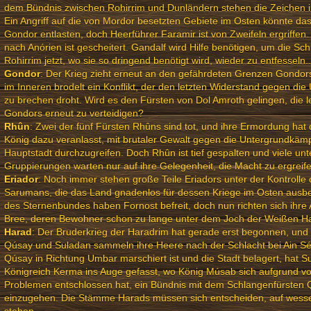
dem Bündnis zwischen Rohirrim und Dunländern stehen die Zeichen i
Ein Angriff auf die von Mordor besetzten Gebiete im Osten könnte das
Gondor entlasten, doch Heerführer Faramir ist von Zweifeln ergriffen.
nach Anórien ist gescheitert. Gandalf wird Hilfe benötigen, um die Sch
Rohirrim jetzt, wo sie so dringend benötigt wird, wieder zu entfesseln..
Gondor
: Der Krieg zieht erneut an den gefährdeten Grenzen Gondor
im Inneren brodelt ein Konflikt, der den letzten Widerstand gegen d
zu brechen droht. Wird es den Fürsten von Dol Amroth gelingen, die le
Gondors erneut zu verteidigen?
Rhûn
: Zwei der fünf Fürsten Rhûns sind tot, und ihre Ermordung hat
König dazu veranlasst, mit brutaler Gewalt gegen die Untergrundkämp
Hauptstadt durchzugreifen. Doch Rhûn ist tief gespalten und viele unt
Gruppierungen warten nur auf ihre Gelegenheit, die Macht zu ergreife
Eriador
: Noch immer stehen große Teile Eriadors unter der Kontrolle 
Sarumans, die das Land gnadenlos für dessen Kriege im Osten ausb
des Sternenbundes haben Fornost befreit, doch nun richten sich ihre 
Bree, deren Bewohner schon zu lange unter dem Joch der Weißen Han
Harad
: Der Bruderkrieg der Haradrim hat gerade erst begonnen, und
Qúsay und Suladan sammeln ihre Heere nach der Schlacht bei Ain S
Qúsay in Richtung Umbar marschiert ist und die Stadt belagert, hat S
Königreich Kerma ins Auge gefasst, wo König Músab sich aufgrund v
Problemen entschlossen hat, ein Bündnis mit dem Schlangenfürsten 
einzugehen. Die Stämme Harads müssen sich entscheiden, auf wesse