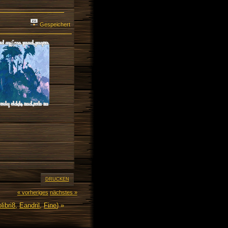
Gespeichert
DRUCKEN
« vorheriges
nächstes »
libri8
,
Eandril
,
Fine
) »