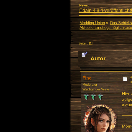
News:
Edain 4.8.4 veröffentlicht!
Modding Union
»
Das Schicks
Aktuelle Einstiegsmöglichkeit
Seiten: [
1
]
Autor
mal)
Fine
Moderator
Wächter der Veste
Hier 
aufge
aktual
Mome