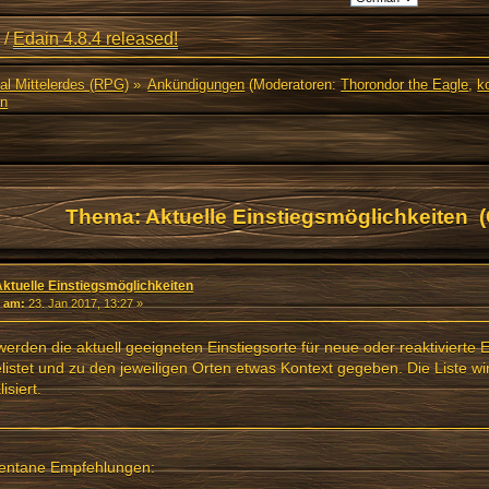
/
Edain 4.8.4 released!
al Mittelerdes (RPG)
»
Ankündigungen
(Moderatoren:
Thorondor the Eagle
,
ko
en
Thema: Aktuelle Einstiegsmöglichkeiten 
Aktuelle Einstiegsmöglichkeiten
«
am:
23. Jan 2017, 13:27 »
werden die aktuell geeigneten Einstiegsorte für neue oder reaktivierte 
listet und zu den jeweiligen Orten etwas Kontext gegeben. Die Liste wi
isiert.
ntane Empfehlungen: