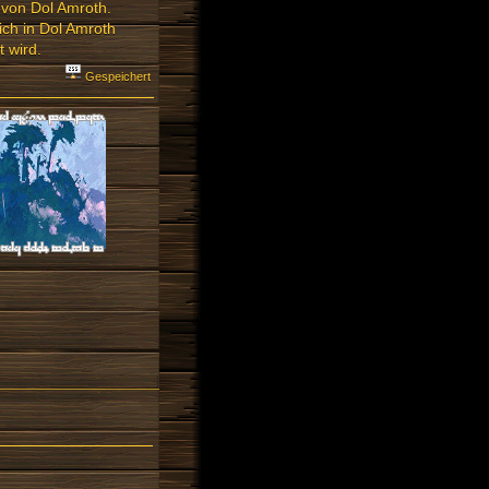
von Dol Amroth.
ich in Dol Amroth
 wird.
Gespeichert