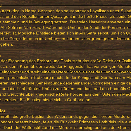
d
ürgerkrieg in Harad zwischen den saurontreuen Loyalisten unter Sula
s, und den Rebellen unter Qúsay geht in die heiße Phase, als beide G
 sammeln und in Bewegung setzten. Die freien Haradrim erwarten einen
 Aín Sefra in Nah-Harad, während in Umbar, der Stadt der Korsaren, ei
eitert ist. Mögliche Einstiege bieten sich in Ain Sefra selbst, um sich 
schließen, oder auch im Umbar, um dort im Untergrund gegen den sau
ugehen.
n
der Eroberung des Erebors und Thals steht das große Reich der Ostli
ch, denn Khamûl, der zweite der Ringgeister, hat vor wenigen Monat
 eingesetzt und strebt eine direktere Kontrolle über das Land an, wäh
iner persönlichen Trutzburg macht. In der Königsstadt Gortharia am 
gieren verschiedene Geheimbünde gegeneinander, von denen einige da
 und die Fünf Fürsten Rhûns zu stürzen und das Land aus Khamûls Gri
end Gerüchte über kriegerische Reiterhorden aus dem Osten den Mäc
 bereiten. Ein Einstieg bietet sich in Gortharia an.
dor
mroth, die große Bastion des Widerstands gegen die Horden Mordors, 
Gondors besetzt halten, feiert die Rückkehr Prinzessin Lothíriels, die a
. Doch der Waffenstillstand mit Mordor ist brüchig, und aus der Grenzs