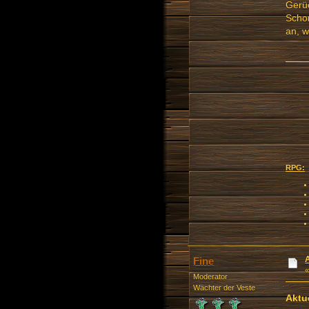
Gerü
Schon
an, w
RPG:
Fine
Moderator
Wächter der Veste
Aktu