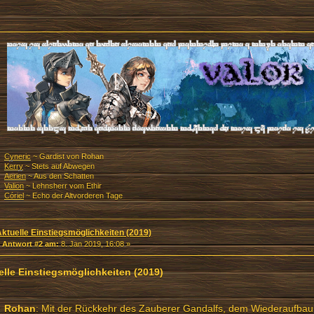
Cyneric
~ Gardist von Rohan
Kerry
~ Stets auf Abwegen
Aerien
~ Aus den Schatten
Valion
~ Lehnsherr vom Ethir
Córiel
~ Echo der Altvorderen Tage
Aktuelle Einstiegsmöglichkeiten (2019)
«
Antwort #2 am:
8. Jan 2019, 16:08 »
elle Einstiegsmöglichkeiten (2019)
Rohan
: Mit der Rückkehr des Zauberer Gandalfs, dem Wiederaufba