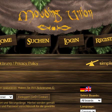
lärung / Privacy Policy
er
registrieren
. Haben Sie Ihre
Aktivierungs E-
Select Boards:
rt und Sitzungslänge. Hierbei werden gemäß
und Passwort verschlüsselt für die gewählte
Language: