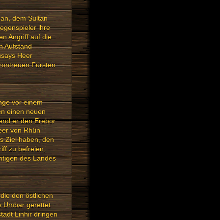
dan, dem Sultan
egenspieler ihre
 Angriff auf die
n Aufstand
Qúsays Heer
rontreuen Fürsten
nge vor einem
en einen neuen
rend er den Erebor
Meer von Rhûn
s Ziel haben, den
ff zu befreien,
htigen des Landes
die den östlichen
us Umbar gerettet
tadt Linhir dringen