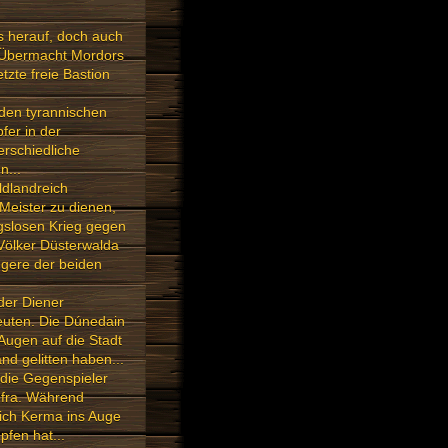
s herauf, doch auch
ie Übermacht Mordors
tzte freie Bastion
 den tyrannischen
fer in der
erschiedliche
n...
ldlandreich
Meister zu dienen,
ngslosen Krieg gegen
Völker Düsterwalda
ngere der beiden
der Diener
euten. Die Dúnedain
Augen auf die Stadt
d gelitten haben...
 die Gegenspieler
éfra. Während
eich Kerma ins Auge
fen hat...