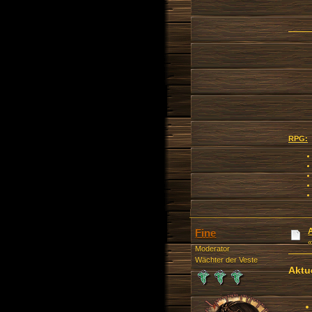
RPG:
Fine
Moderator
Wächter der Veste
Aktu