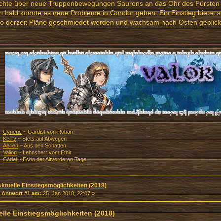
chte über neue Truppenbewegungen Saurons an das Ohr des Fürsten 
 bald könnte es neue Probleme in Gondor geben. Ein Einstieg bietet s
o derzeit Pläne geschmiedet werden und wachsam nach Osten geblickt
Cyneric
~ Gardist von Rohan
Kerry
~ Stets auf Abwegen
Aerien
~ Aus den Schatten
Valion
~ Lehnsherr vom Ethir
Córiel
~ Echo der Altvorderen Tage
Aktuelle Einstiegsmöglichkeiten (2018)
«
Antwort #1 am:
25. Jan 2018, 22:07 »
elle Einstiegsmöglichkeiten (2018)