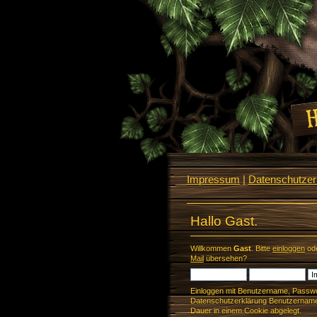
Impressum
|
Datenschutzerk
Hallo Gast.
Willkommen
Gast
. Bitte
einloggen
od
Mail
übersehen?
Einloggen mit Benutzername, Passwo
Datenschutzerklärung Benutzername 
Dauer in einem Cookie abgelegt.