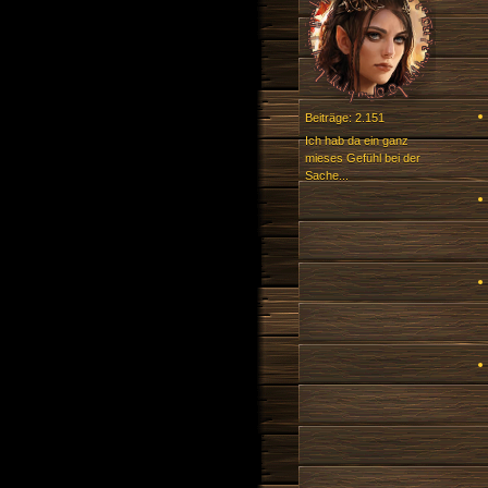
Beiträge: 2.151
Ich hab da ein ganz
mieses Gefühl bei der
Sache...