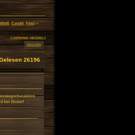
libri8
,
Eandril
,
Fine
) »
« vorheriges
nächstes »
DRUCKEN
(Gelesen 26196
Einstiegscharaktere
rd bei Bedarf