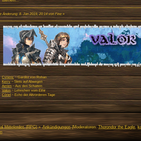
stehen...
te Änderung: 8. Jan 2019, 20:14 von Fine
»
Cyneric
~ Gardist von Rohan
Kerry
~ Stets auf Abwegen
Aerien
~ Aus den Schatten
Valion
~ Lehnsherr vom Ethir
Córiel
~ Echo der Altvorderen Tage
al Mittelerdes (RPG)
»
Ankündigungen
(Moderatoren:
Thorondor the Eagle
,
ko
en