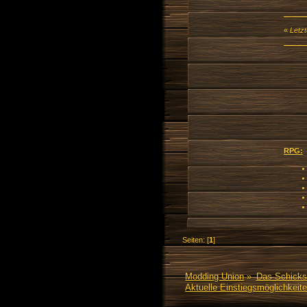
«
Letz
RPG:
Seiten: [
1
]
Modding Union
»
Das Schicks
Aktuelle Einstiegsmöglichkeit