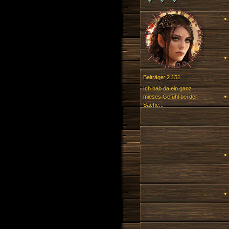
Beiträge: 2.151
Ich hab da ein ganz
mieses Gefühl bei der
Sache...