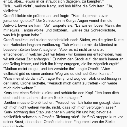
er tut, aber... etwas in dir sträubt sich dagegen, zu kämpfen."
"Ich... weiß nicht", meinte Kerry, und hob hilflos die Schultern. "Ja,
vielleicht."
Oronêl blickte sie prüfend an, und fragte: "Hast du jemals zuvor
jemanden getötet?" Der Schrecken in Kerrys Augen verriet ihm die
Antwort, bevor sie kam. "Ja", wisperte sie. "Es war ein böser Mann, der
mir etwas... antun wollte, und trotzdem... war es das Schrecklichste,
was ich je getan habe."
Oronêl seufzte und blickte nachdenklich nach Süden, wo die grüne Küste
von Harlindon langsam vorüberzog. "Ich wünschte mir, du könntest in
besseren Zeiten leben", sagte er. "Aber es ist nicht an uns zu
entscheiden, in welcher Zeit wir leben - wir können nur entscheiden, was
wir mit dieser Zeit anfangen." Er nahm den Stock auf, der noch immer an
der Reling lehnte, und hielt ihn Kerry entgegen, die ihn zögerlich ergriff.
"Mathan meint es gut, und ich verstehe ihn", sagte Oronêl. "Aber
vielleicht gibt es einen anderen Weg wie du dich schützen kannst."
"Was meinst du damit?", fragte Kerry, und wog den Stab unschlüssig in
der Hand. Oronêl lächelte. "Versuch mich damit zu treffen - ich werde
mich nicht wehren."
Kerry trat einen Schritt zurück und schüttelte den Kopf. "Ich kann dich
doch nicht einfach mit diesem Stock schlagen!"
Darüber musste Oronêl lachen. "Versuch es. Ich habe nur gesagt, dass
ich mich nicht wehren werde, nicht, dass ich mich verprügeln lasse."
Kerry schwang den Stab unsicher ein wenig hin und her, bevor sie
schließlich schwach in Oronêls Richtung stieß. Ihr Stoß stoppte kurz vor
seiner Brust, ohne dass Oronêl sich einen Fingerbreit von der Stelle
gerührt hatte.