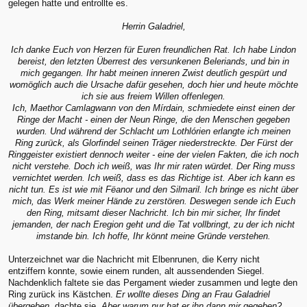
gelegen hatte und entrollte es.
Herrin Galadriel,
Ich danke Euch von Herzen für Euren freundlichen Rat. Ich habe Lindon
bereist, den letzten Überrest des versunkenen Beleriands, und bin in
mich gegangen. Ihr habt meinen inneren Zwist deutlich gespürt und
womöglich auch die Ursache dafür gesehen, doch hier und heute möchte
ich sie aus freiem Willen offenlegen.
Ich, Maethor Camlagwann von den Mírdain, schmiedete einst einen der
Ringe der Macht - einen der Neun Ringe, die den Menschen gegeben
wurden. Und während der Schlacht um Lothlórien erlangte ich meinen
Ring zurück, als Glorfindel seinen Träger niederstreckte. Der Fürst der
Ringgeister existiert dennoch weiter - eine der vielen Fakten, die ich noch
nicht verstehe. Doch ich weiß, was Ihr mir raten würdet. Der Ring muss
vernichtet werden. Ich weiß, dass es das Richtige ist. Aber ich kann es
nicht tun. Es ist wie mit Fëanor und den Silmaril. Ich bringe es nicht über
mich, das Werk meiner Hände zu zerstören. Deswegen sende ich Euch
den Ring, mitsamt dieser Nachricht. Ich bin mir sicher, Ihr findet
jemanden, der nach Eregion geht und die Tat vollbringt, zu der ich nicht
imstande bin. Ich hoffe, Ihr könnt meine Gründe verstehen.
Unterzeichnet war die Nachricht mit Elbenrunen, die Kerry nicht
entziffern konnte, sowie einem runden, alt aussendenden Siegel.
Nachdenklich faltete sie das Pergament wieder zusammen und legte den
Ring zurück ins Kästchen.
Er wollte dieses Ding an Frau Galadriel
übergeben,
dachte sie.
Aber warum nur hat er ihn dann mir gegeben?