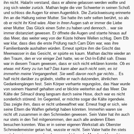
ihn nicht. Halarîn verstand, dass er alleine gelassen werden wollte und
zog sich wieder zurück. Mathan legte die vier Schwerter in seinen Schoß
und schloss die Augen für einen Augenblick. Die Zurückweisung erinnerte
ihn an die Haltung seiner Mutter. Sie hatte ihn sehr selten berührt, so als
ob er nicht ihr Kind wäre. Aber in ihren Augen sah er immer die Liebe
einer Mutter. Das Glück einen Sohn zu haben und dennoch... war sie
immer distanziert gewesen. Er öffnete die Augen und starrte hinaus auf
das Meer, das weiter weg von der Küste höhere Wellen schlug. Dem Elb
war klar, dass dies die erste Prüfung nach Carn Dûm war, was ihre
Familienbande aushalten würden. Erneut spritze ihm die Gischt das
Meerwasser in das Gesicht, er spürte es kaum. Mathan dachte wieder an
den Traum, den er vor einiger Zeit hatte, wo er Ost-In-Edhil sah. Etwas
war in diesem Traum gewesen, dass er sich nicht erklären konnte.
Ob es
etwas mit Kerry zu tun hat? Das kann aber auch nicht sein, es ist
immerhin meine Vergangenheit. Sie weiß davon noch gar nichts...
Es
half nicht darüber zu grübeln, stellte er nach dutzenden, ähnlichen
Gedankengängen fest. Sein Körper verharrte regungslos, das Haar wurde
von seinem Haarreif gehalten und er blickte weiterhin auf das Meer. Die
Kälte der
Silmacil
drang langsam durch seine Hose, doch war es nicht
sonderlich störend. Im Gegenteil, er möchte sogar die Kälte irgendwie.
Das zeigte ihm, dass er nicht unbewaffnet war. Erneut fragt er sich, wie
seine Eltern die Waffen gefertigt haben könnten. Immerhin waren sie
nicht oft zusammen in den Schmieden gewesen. Sein Vater hat ihn auch
nur stets in den Teil mitgenommen, den auch alle anderen Elben
besuchen konnten. Was er in seiner eigenen Werkstatt als Oberster
Schmiedemeister getan hat, wusste er nicht. Sein Vater hatte ihn stets