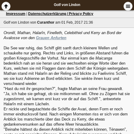
Golf von Lindon
Impressum
|
Datenschutzerklärung / Privacy Policy
Golf von Lindon
von
Curanthor
am 01 Feb, 2017 21:36
Oronêl, Mathan, Halarîn, Finelleth, Celebithiel und Kerry an Bord der
Avalosse von den
Grauen Anfurten
Die See war ruhig, das Schiff glitt sanft durch kleinere Wellen und
schaukelte nur gering. Rechts und Links, in größeren Abstand fuhren die
großen Kriegsschiffe der Vorhut. Nur einmal kam die
Maicanga
bedenklich nah an sie heran und sie wechselten einige Worte über den
Kurs, welchen sie mit Flaggen dann dem Schiff der Königin weitergaben.
Mathan stand mit Halarîn an der Reling und blickte zu Faelivrins Schiff,
wo sie kurz Adrienne an Bord erblickten. Sie winkte ihnen kurz und
verschwand wieder.
"Hast du mit ihr gesprochen?", fragte Mathan an seine Frau gewandt.
"Ja, ich habe sie gefragt, ob sie mitkommen will. Ohne zu Zögern hat sie
zugestimmt, wir kamen erst kurz vor dir auf das Schiff.", antwortete
Halarîn mit einem Lächeln.
Er nickte und begutachtete die Schiffe der Avari, deren Form er noch
immer eindrucksvoll fand. Nach einigen Momenten riss er sich von dem
Anblick los marschierte über das Deck zu Kerry, die etwas
gedankenversunken auf das offene Meer hinausblickte.
"Beinahe hättest du diesen Anblick nicht miterleben können, Ténawen",