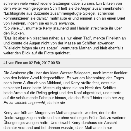
schienen viele verschiedene Gattungen dabei zu sein. Ein Blitzen von
dem weiter vorn gelegenen Schiff ließ sie die Augen zusammenkneifen.
"Lichtsignale aus dutzende zusammengefügte Spiegel, scheinbar
kommunizieren sie damit," mutmaßte er und erinnert sich an einen Brief
von Faelivrin, indem sie es kurz erwähnte.
"So viele...", murmelte Kerry staunend und Halarîn streichelte ihr über
den Rücken.
"Das ist aber ein bisschen näher, als nur einen Tag", merkte Finelleth an
und konnte die Augen nicht von der Masse an Schiffen abwenden.
"Vielleicht folgen sie uns später", vermutete Mathan und hielt ebenfalls
weiter den Blick auf die Flotte gerichtet.
#1
von
Fine
am 02 Feb, 2017 00:50
Die
Avalosse
glitt über das klare Wasser Belegaers, noch immer flankiert
von den beiden Avari-Kriegsschiffen. Es war am Nachmittag des Tages
nach ihrem Aufbruch von Mithlond, und Kerry stellte fest, dass sie
schlechte Laune hatte. Missmutig stand sie am Heck des Schiffes,
beide Arme auf die Reling gelegt und den Kopf abgestützt, und starrte
auf die schäumende Fahrspur hinaus, die das Schiff hinter sich her zog.
Es ist wirklich ungerecht,
dachte sie.
Kerry war früh am Morgen von Mathan geweckt worden, der ihr die
Decke weggezogen hatte und sie ohne vorheriges Frühstück zu weiteren
Übungen gezwungen hatte. Und obwohl Kerry durchaus die Absicht
dahinter verstand und tief drinnen wusste, dass Mathan sich nur