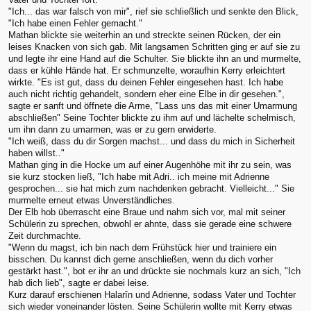
"Ich... das war falsch von mir", rief sie schließlich und senkte den Blick,
"Ich habe einen Fehler gemacht."
Mathan blickte sie weiterhin an und streckte seinen Rücken, der ein
leises Knacken von sich gab. Mit langsamen Schritten ging er auf sie zu
und legte ihr eine Hand auf die Schulter. Sie blickte ihn an und murmelte,
dass er kühle Hände hat. Er schmunzelte, woraufhin Kerry erleichtert
wirkte. "Es ist gut, dass du deinen Fehler eingesehen hast. Ich habe
auch nicht richtig gehandelt, sondern eher eine Elbe in dir gesehen.",
sagte er sanft und öffnete die Arme, "Lass uns das mit einer Umarmung
abschließen" Seine Tochter blickte zu ihm auf und lächelte schelmisch,
um ihn dann zu umarmen, was er zu gern erwiderte.
"Ich weiß, dass du dir Sorgen machst... und dass du mich in Sicherheit
haben willst.."
Mathan ging in die Hocke um auf einer Augenhöhe mit ihr zu sein, was
sie kurz stocken ließ, "Ich habe mit Adri.. ich meine mit Adrienne
gesprochen... sie hat mich zum nachdenken gebracht. Vielleicht..." Sie
murmelte erneut etwas Unverständliches.
Der Elb hob überrascht eine Braue und nahm sich vor, mal mit seiner
Schülerin zu sprechen, obwohl er ahnte, dass sie gerade eine schwere
Zeit durchmachte.
"Wenn du magst, ich bin nach dem Frühstück hier und trainiere ein
bisschen. Du kannst dich gerne anschließen, wenn du dich vorher
gestärkt hast.", bot er ihr an und drückte sie nochmals kurz an sich, "Ich
hab dich lieb", sagte er dabei leise.
Kurz darauf erschienen Halarîn und Adrienne, sodass Vater und Tochter
sich wieder voneinander lösten. Seine Schülerin wollte mit Kerry etwas