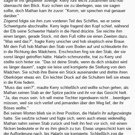
sagte er mit gespielter Strenge. Kerry fuhr leicht zusammen und hob
überrascht den Blick. Kurz schien sie zu überlegen, was sie sagen
sollte, doch Mathan kam ihr zuvor: "Komm, wir sprechen mal genauer
darüber."
Zögernd folgte sie ihm zum vorderen Teil des Schiffes, wo er seine
Schwertgurte abschnallte. Kerry legte fragend den Kopf schief, während
der Elb seine Schwerter Halarîn in die Hand drückte. Sie reichte ihm
einen langen, gerade Stock, mit dem Fuß rollte sie einen Zweiten dazu.
"Was wird das?", fragte Kerry unsicher und hob skeptisch eine Braue.
Mit dem Fuß hob Mathan den Stab vom Boden auf und schleuderte ihn
in die Richtung des Mädchens. Erschrocken fing sie den Stab, der sie
sonst längst getroffen hätte. Halarîn schmunzelte, trat zu Kerry und
stellte sich hinter sie. "Das ist deine Strafe, wenn du dich sträubst wird
es länger dauern", sagte sie leise und korrigierte die Stellung von dem
Mädchen. Sie schob ihre Beine ein Stück auseinander und drehte ihren
Oberkörper etwas ein. Ein leichter Druck auf die Schultern ließ sie etwas
in die Knie federn.
"Muss das sein?", maulte Kerry schließlich und wollte schon gehen, als
Mathan seinen Stab an der Spitze packte und ihr vor das Gesicht hielt.
"Ja, das muss sein. Ich will meine Tochter irgendwann nicht ...beerdigen
müssen, weil sie sich verlief und jemanden über den Weg lief, der ihr
Böses wollte."
Bei seinen Worten blieb sie in ihrer Position, die Halarîn ihr aufgezwängte
hatte. Sie seufzte schwer und fügte sich, wenn auch etwas widerwillig.
Mathan nahm seinen Stab zurück und hielt ihn fest vor sich, mit einem
Nicken bedeutete er ihr es ihm gleich zu tun. Etwas ungeschickt kam sie
der Aufforderung nach, bis Halarîn sie korrigierte. Schließlich zog die