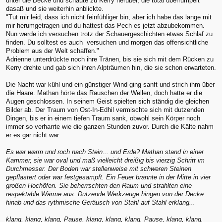
unter die Decke und schaute zu Kerry herüber, die total überrumpelt
dasaß und sie weiterhin anblickte.
"Tut mir leid, dass ich nicht feinfühliger bin, aber ich habe das lange mit
mir herumgetragen und du hattest das Pech es jetzt abzubekommen.
Nun werde ich versuchen trotz der Schauergeschichten etwas Schlaf zu
finden. Du solltest es auch versuchen und morgen das offensichtliche
Problem aus der Welt schaffen."
Adrienne unterdrückte noch ihre Tränen, bis sie sich mit dem Rücken zu
Kerry drehte und gab sich ihren Alpträumen hin, die sie schon erwarteten.
Die Nacht war kühl und ein günstiger Wind ging sanft und strich ihm über
die Haare. Mathan hörte das Rauschen der Wellen, doch hatte er die
Augen geschlossen. In seinem Geist spielten sich ständig die gleichen
Bilder ab. Der Traum von Ost-In-Edhil vermischte sich mit dutzenden
Dingen, bis er in einem tiefen Traum sank, obwohl sein Körper noch
immer so verharrte wie die ganzen Stunden zuvor. Durch die Kälte nahm
er es gar nicht war.
Es war warm und roch nach Stein... und Erde? Mathan stand in einer
Kammer, sie war oval und maß vielleicht dreißig bis vierzig Schritt im
Durchmesser. Der Boden war stellenweise mit schweren Steinen
gepflastert oder war festgesampft. Ein Feuer brannte in der Mitte in vier
großen Hochöfen. Sie beherrschten den Raum und strahlten eine
respektable Wärme aus. Dutzende Werkzeuge hingen von der Decke
hinab und das rythmische Geräusch von Stahl auf Stahl erklang...
klang, klang, klang, Pause, klang, klang, klang, Pause, klang, klang,