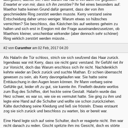
Erwartet er von mir, dass ich ihn zerstöre?
Ihr fiel eines besonders auf:
Maethor hatte keinen Grund dafür genannt, dass der von ihm
geschmiedete Ring zerstört werden musste. Kerry verstand seine
Entscheidung daher umso weniger. Warum etwas so hübsches
vernichten? Sie beschloss, das Kästchen bis auf weiteres geheim zu
halten und sich erst in Eregion mit der Frage auseinanderzusetzen, ob
Maethors kleiner, unscheinbar wirkender (aber dennoch sehr schöner)
Ring wirklich zerstört werden müsste...
#2
von
Curanthor
am 02 Feb, 2017 04:20
Als Halarîn die Tür schloss, strich sie sich seufzend das Haar zurück.
Irgendwas war mit Kerry, dass sie nicht ganz verstand. Ihr Gefühl riet ihr
zur Vorsicht, doch das Warum erschloss sich ihr nicht. Nachdenklich
kehrte wieder an Deck zurück und suchte Mathan. Er schien überrascht
gewesen zu sein, als Kerry davongelaufen war. Sie hatte seine
Enttäuschung in den Augen lesen können. Ihr Mann verbarg seine
Gefühle gut, leider oft
zu
gut, sie kannte ihn. Finelleth deutete wortlos
zum Bug des Schiffes, dort hockte seine Gestalt. Halarîn wurde das
Herz schwer, es war so, wie sie es vermutet hatte. Sie ging zu ihm und
legte eine Hand auf die Schulter und wollte sie schon zurückziehen.
Kälte durchdrang seine Kleidung und ließ sie frösteln. Etwas erstaunt
zog sie sich zurück und beschloss zu warten, bis er bereit war.
Eine Hand legte sich auf seine Schulter, doch er reagierte nicht. Ihm war
nicht danach zu reden. Gischt spritzte ihm ins Gesicht, doch es störte