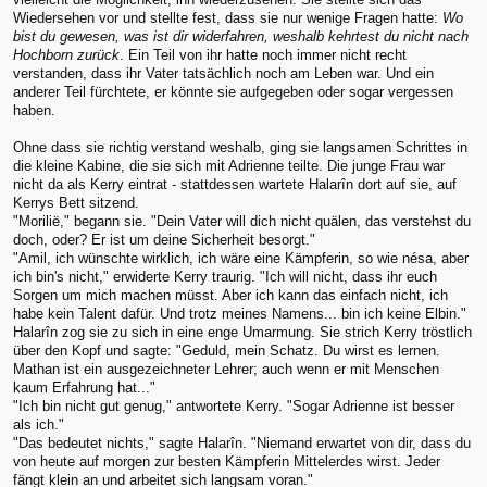
Wiedersehen vor und stellte fest, dass sie nur wenige Fragen hatte:
Wo
bist du gewesen, was ist dir widerfahren, weshalb kehrtest du nicht nach
Hochborn zurück
. Ein Teil von ihr hatte noch immer nicht recht
verstanden, dass ihr Vater tatsächlich noch am Leben war. Und ein
anderer Teil fürchtete, er könnte sie aufgegeben oder sogar vergessen
haben.
Ohne dass sie richtig verstand weshalb, ging sie langsamen Schrittes in
die kleine Kabine, die sie sich mit Adrienne teilte. Die junge Frau war
nicht da als Kerry eintrat - stattdessen wartete Halarîn dort auf sie, auf
Kerrys Bett sitzend.
"Morilië," begann sie. "Dein Vater will dich nicht quälen, das verstehst du
doch, oder? Er ist um deine Sicherheit besorgt."
"Amil, ich wünschte wirklich, ich wäre eine Kämpferin, so wie nésa, aber
ich bin's nicht," erwiderte Kerry traurig. "Ich will nicht, dass ihr euch
Sorgen um mich machen müsst. Aber ich kann das einfach nicht, ich
habe kein Talent dafür. Und trotz meines Namens... bin ich keine Elbin."
Halarîn zog sie zu sich in eine enge Umarmung. Sie strich Kerry tröstlich
über den Kopf und sagte: "Geduld, mein Schatz. Du wirst es lernen.
Mathan ist ein ausgezeichneter Lehrer; auch wenn er mit Menschen
kaum Erfahrung hat..."
"Ich bin nicht gut genug," antwortete Kerry. "Sogar Adrienne ist besser
als ich."
"Das bedeutet nichts," sagte Halarîn. "Niemand erwartet von dir, dass du
von heute auf morgen zur besten Kämpferin Mittelerdes wirst. Jeder
fängt klein an und arbeitet sich langsam voran."