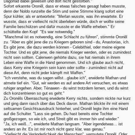
Dagorlad dabei gewesen und dort nicht gestorben."
Sofort erkannte Oronêl, dass er etwas falsches gesagt haben musste,
denn der Noldo runzelte die Stirn und seine Stimme klang sofort eine
Spur kühler, als er antwortete: "Merlan wusste, was ihn erwartete. Er
wusste, dass er vielleicht nicht überleben würde, doch er wollte seine
Familie beschützen und dafür musste er die Waffe erheben." Er
schüttelte den Kopf "Es war notwendig."
"Manchmal ist es notwendig, eine Schlacht zu führen", stimmte Oronêl
zu. "Aber es gibt jene die zu Kriegern geboren sind - du, Anastorias, ich.
Es gibt jene, die dazu werden können - Celebithiel, oder meine eigene
Tochter. Und es gibt jene, die niemals Krieger werden, oder es zumindest
nicht sein sollten. Calenwen gehörte dazu, sie hat niemals in ihrem
Leben eine Waffe in die Hand genommen. Und ich glaube auch nicht,
dass Kerry eine Kriegerin sein kann oder sollte - zumindest nicht auf
diese Art, denn nicht jeder kämpft mit Waffen."
"Ich verstehe, was du sagen willst...glaube ich", erwiderte Mathan und
atmete tief ein. "Gut, wir werden es auf andere Art versuchen, es etwas
ruhiger angehen. Aber, Ténawen - du wirst trotzdem lernen, und du wirst
dich konzentrieren so gut es geht."
Zu Oronêls Überraschung erwiderte Kerry nichts, sondern nickte nur kurz
und ging dann rasch über das Deck davon. Mathan blickte ihr mit einem
seltsamen Gesichtsausdruck hinterher, und Oronêl legte ihm eine Hand
auf die Schulter. "Lass sie gehen. Du hast bereits eine Tochter
großgezogen, so wie ich, und Streit gibt es immer hin und wieder."
"Ja, ich weiß...", erwiderte Mathan langsam. "Aber irgendetwas... ist
anders an ihr. Es ist mir noch nicht ganz klar, was genau."
"Vielleicht die Veränderlichkeit der Menschen", vermutete Oronêl.
Oder