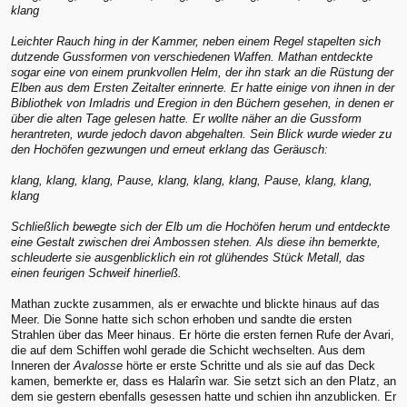
klang
Leichter Rauch hing in der Kammer, neben einem Regel stapelten sich
dutzende Gussformen von verschiedenen Waffen. Mathan entdeckte
sogar eine von einem prunkvollen Helm, der ihn stark an die Rüstung der
Elben aus dem Ersten Zeitalter erinnerte. Er hatte einige von ihnen in der
Bibliothek von Imladris und Eregion in den Büchern gesehen, in denen er
über die alten Tage gelesen hatte. Er wollte näher an die Gussform
herantreten, wurde jedoch davon abgehalten. Sein Blick wurde wieder zu
den Hochöfen gezwungen und erneut erklang das Geräusch:
klang, klang, klang, Pause, klang, klang, klang, Pause, klang, klang,
klang
Schließlich bewegte sich der Elb um die Hochöfen herum und entdeckte
eine Gestalt zwischen drei Ambossen stehen. Als diese ihn bemerkte,
schleuderte sie ausgenblicklich ein rot glühendes Stück Metall, das
einen feurigen Schweif hinerließ.
Mathan zuckte zusammen, als er erwachte und blickte hinaus auf das
Meer. Die Sonne hatte sich schon erhoben und sandte die ersten
Strahlen über das Meer hinaus. Er hörte die ersten fernen Rufe der Avari,
die auf dem Schiffen wohl gerade die Schicht wechselten. Aus dem
Inneren der
Avalosse
hörte er erste Schritte und als sie auf das Deck
kamen, bemerkte er, dass es Halarîn war. Sie setzt sich an den Platz, an
dem sie gestern ebenfalls gesessen hatte und schien ihn anzublicken. Er