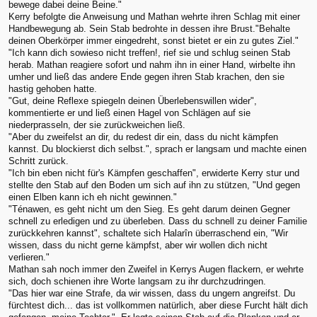
bewege dabei deine Beine."
Kerry befolgte die Anweisung und Mathan wehrte ihren Schlag mit einer
Handbewegung ab. Sein Stab bedrohte in dessen ihre Brust."Behalte
deinen Oberkörper immer eingedreht, sonst bietet er ein zu gutes Ziel."
"Ich kann dich sowieso nicht treffen!, rief sie und schlug seinen Stab
herab. Mathan reagiere sofort und nahm ihn in einer Hand, wirbelte ihn
umher und ließ das andere Ende gegen ihren Stab krachen, den sie
hastig gehoben hatte.
"Gut, deine Reflexe spiegeln deinen Überlebenswillen wider",
kommentierte er und ließ einen Hagel von Schlägen auf sie
niederprasseln, der sie zurückweichen ließ.
"Aber du zweifelst an dir, du redest dir ein, dass du nicht kämpfen
kannst. Du blockierst dich selbst.", sprach er langsam und machte einen
Schritt zurück.
"Ich bin eben nicht für's Kämpfen geschaffen", erwiderte Kerry stur und
stellte den Stab auf den Boden um sich auf ihn zu stützen, "Und gegen
einen Elben kann ich eh nicht gewinnen."
"Ténawen, es geht nicht um den Sieg. Es geht darum deinen Gegner
schnell zu erledigen und zu überleben. Dass du schnell zu deiner Familie
zurückkehren kannst", schaltete sich Halarîn überraschend ein, "Wir
wissen, dass du nicht gerne kämpfst, aber wir wollen dich nicht
verlieren."
Mathan sah noch immer den Zweifel in Kerrys Augen flackern, er wehrte
sich, doch schienen ihre Worte langsam zu ihr durchzudringen.
"Das hier war eine Strafe, da wir wissen, dass du ungern angreifst. Du
fürchtest dich... das ist vollkommen natürlich, aber diese Furcht hält dich