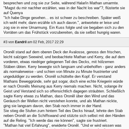
besprechen und zog sie zur Seite, während Halarîn Mathan umarmte.
"Magst du mir nachher erzählen, was in der Nacht los war"?, flüsterte sie
auf Quenya
"Ich habe Dinge gesehen... es ist schwer zu beschreiben. Später weiß
ich wohl mehr, dann erzähle ich auch davon.", antwortete er leise und
zog sie in eine Umarmung. Ein Kuss folgte und sie begaben sich zu den
Vorräten um das Frühstück vorzubereiten, da sie selbst hungrig waren.
#3
von
Eandril
am 02 Feb, 2017 22:29
Oronêl stand auf dem oberen Deck der Avalosse, genoss den frischen,
leicht salzigen Seewind, und beobachtete Mathan und Kerry, die auf dem
vorderen, etwas niedriger gelegenen Teil des Decks, mit hölzernen
Stäben übten. Kerry bewegte sich langsam und unbeholfen - ganz anders
als normalerweise - und schien von Minute zu Minute frustrierter und
ungeduldiger zu werden. Oronêl schüttelte den Kopf. Er verstand
Mathans Beweggründe, sehr gut sogar, doch eine echte Kriegerin würde
er nach Oronêls Meinung aus Kerry niemals machen. Nicht, solange ihr
Geist und Verstand sich so offensichtlich dagegen sträubten. Schließlich
sagte Kerry etwas zu Mathan, dass Oronêl über den Wind und das
Geräusch der Wellen nicht verstehen konnte, und als Mathan nickte,
ging sie langsam davon, den Stab noch immer in der Hand.
Sie stieg die Stufen zum hintern Teil des Decks hinauf, lehnte den Stab
neben Oronêl an die Schiffswand und stützte sich selbst mit den Händen
auf die Reling. "Ich werde das nie können", sagte sie frustriert.
"Mathan hat viel Erfahrung", erwiderte Oronêl. "Und er wird wissen was