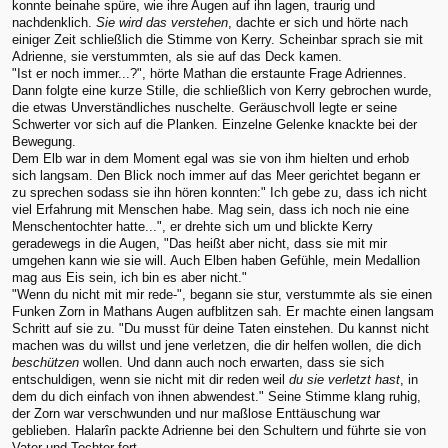
konnte beinahe spüre, wie ihre Augen auf ihn lagen, traurig und
nachdenklich.
Sie wird das verstehen
, dachte er sich und hörte nach
einiger Zeit schließlich die Stimme von Kerry. Scheinbar sprach sie mit
Adrienne, sie verstummten, als sie auf das Deck kamen.
"Ist er noch immer...?", hörte Mathan die erstaunte Frage Adriennes.
Dann folgte eine kurze Stille, die schließlich von Kerry gebrochen wurde,
die etwas Unverständliches nuschelte. Geräuschvoll legte er seine
Schwerter vor sich auf die Planken. Einzelne Gelenke knackte bei der
Bewegung.
Dem Elb war in dem Moment egal was sie von ihm hielten und erhob
sich langsam. Den Blick noch immer auf das Meer gerichtet begann er
zu sprechen sodass sie ihn hören konnten:" Ich gebe zu, dass ich nicht
viel Erfahrung mit Menschen habe. Mag sein, dass ich noch nie eine
Menschentochter hatte...", er drehte sich um und blickte Kerry
geradewegs in die Augen, "Das heißt aber nicht, dass sie mit mir
umgehen kann wie sie will. Auch Elben haben Gefühle, mein Medallion
mag aus Eis sein, ich bin es aber nicht."
"Wenn du nicht mit mir rede-", begann sie stur, verstummte als sie einen
Funken Zorn in Mathans Augen aufblitzen sah. Er machte einen langsam
Schritt auf sie zu. "Du musst für deine Taten einstehen. Du kannst nicht
machen was du willst und jene verletzen, die dir helfen wollen, die dich
beschützen
wollen. Und dann auch noch erwarten, dass sie sich
entschuldigen, wenn sie nicht mit dir reden weil
du sie verletzt hast
, in
dem du dich einfach von ihnen abwendest." Seine Stimme klang ruhig,
der Zorn war verschwunden und nur maßlose Enttäuschung war
geblieben. Halarîn packte Adrienne bei den Schultern und führte sie von
Vater und Tochter fort.