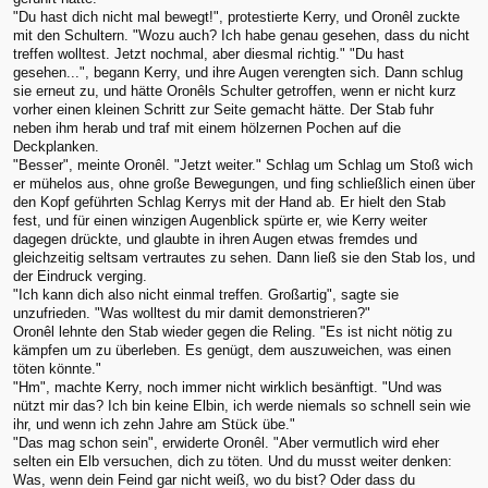
"Du hast dich nicht mal bewegt!", protestierte Kerry, und Oronêl zuckte
mit den Schultern. "Wozu auch? Ich habe genau gesehen, dass du nicht
treffen wolltest. Jetzt nochmal, aber diesmal richtig." "Du hast
gesehen...", begann Kerry, und ihre Augen verengten sich. Dann schlug
sie erneut zu, und hätte Oronêls Schulter getroffen, wenn er nicht kurz
vorher einen kleinen Schritt zur Seite gemacht hätte. Der Stab fuhr
neben ihm herab und traf mit einem hölzernen Pochen auf die
Deckplanken.
"Besser", meinte Oronêl. "Jetzt weiter." Schlag um Schlag um Stoß wich
er mühelos aus, ohne große Bewegungen, und fing schließlich einen über
den Kopf geführten Schlag Kerrys mit der Hand ab. Er hielt den Stab
fest, und für einen winzigen Augenblick spürte er, wie Kerry weiter
dagegen drückte, und glaubte in ihren Augen etwas fremdes und
gleichzeitig seltsam vertrautes zu sehen. Dann ließ sie den Stab los, und
der Eindruck verging.
"Ich kann dich also nicht einmal treffen. Großartig", sagte sie
unzufrieden. "Was wolltest du mir damit demonstrieren?"
Oronêl lehnte den Stab wieder gegen die Reling. "Es ist nicht nötig zu
kämpfen um zu überleben. Es genügt, dem auszuweichen, was einen
töten könnte."
"Hm", machte Kerry, noch immer nicht wirklich besänftigt. "Und was
nützt mir das? Ich bin keine Elbin, ich werde niemals so schnell sein wie
ihr, und wenn ich zehn Jahre am Stück übe."
"Das mag schon sein", erwiderte Oronêl. "Aber vermutlich wird eher
selten ein Elb versuchen, dich zu töten. Und du musst weiter denken:
Was, wenn dein Feind gar nicht weiß, wo du bist? Oder dass du