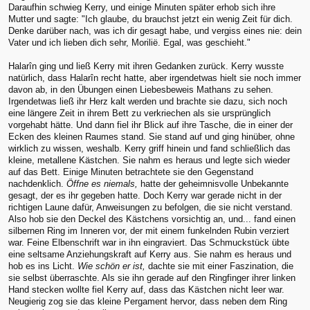
Daraufhin schwieg Kerry, und einige Minuten später erhob sich ihre
Mutter und sagte: "Ich glaube, du brauchst jetzt ein wenig Zeit für dich.
Denke darüber nach, was ich dir gesagt habe, und vergiss eines nie: dein
Vater und ich lieben dich sehr, Morilië. Egal, was geschieht."
Halarîn ging und ließ Kerry mit ihren Gedanken zurück. Kerry wusste
natürlich, dass Halarîn recht hatte, aber irgendetwas hielt sie noch immer
davon ab, in den Übungen einen Liebesbeweis Mathans zu sehen.
Irgendetwas ließ ihr Herz kalt werden und brachte sie dazu, sich noch
eine längere Zeit in ihrem Bett zu verkriechen als sie ursprünglich
vorgehabt hätte. Und dann fiel ihr Blick auf ihre Tasche, die in einer der
Ecken des kleinen Raumes stand. Sie stand auf und ging hinüber, ohne
wirklich zu wissen, weshalb. Kerry griff hinein und fand schließlich das
kleine, metallene Kästchen. Sie nahm es heraus und legte sich wieder
auf das Bett. Einige Minuten betrachtete sie den Gegenstand
nachdenklich.
Öffne es niemals,
hatte der geheimnisvolle Unbekannte
gesagt, der es ihr gegeben hatte. Doch Kerry war gerade nicht in der
richtigen Laune dafür, Anweisungen zu befolgen, die sie nicht verstand.
Also hob sie den Deckel des Kästchens vorsichtig an, und... fand einen
silbernen Ring im Inneren vor, der mit einem funkelnden Rubin verziert
war. Feine Elbenschrift war in ihn eingraviert. Das Schmuckstück übte
eine seltsame Anziehungskraft auf Kerry aus. Sie nahm es heraus und
hob es ins Licht.
Wie schön er ist,
dachte sie mit einer Faszination, die
sie selbst überraschte. Als sie ihn gerade auf den Ringfinger ihrer linken
Hand stecken wollte fiel Kerry auf, dass das Kästchen nicht leer war.
Neugierig zog sie das kleine Pergament hervor, dass neben dem Ring