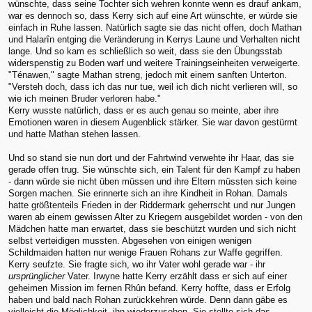
wünschte, dass seine Tochter sich wehren konnte wenn es drauf ankam,
war es dennoch so, dass Kerry sich auf eine Art wünschte, er würde sie
einfach in Ruhe lassen. Natürlich sagte sie das nicht offen, doch Mathan
und Halarîn entging die Veränderung in Kerrys Laune und Verhalten nicht
lange. Und so kam es schließlich so weit, dass sie den Übungsstab
widerspenstig zu Boden warf und weitere Trainingseinheiten verweigerte.
"Ténawen," sagte Mathan streng, jedoch mit einem sanften Unterton.
"Versteh doch, dass ich das nur tue, weil ich dich nicht verlieren will, so
wie ich meinen Bruder verloren habe."
Kerry wusste natürlich, dass er es auch genau so meinte, aber ihre
Emotionen waren in diesem Augenblick stärker. Sie war davon gestürmt
und hatte Mathan stehen lassen.
Und so stand sie nun dort und der Fahrtwind verwehte ihr Haar, das sie
gerade offen trug. Sie wünschte sich, ein Talent für den Kampf zu haben
- dann würde sie nicht üben müssen und ihre Eltern müssten sich keine
Sorgen machen. Sie erinnerte sich an ihre Kindheit in Rohan. Damals
hatte größtenteils Frieden in der Riddermark geherrscht und nur Jungen
waren ab einem gewissen Alter zu Kriegern ausgebildet worden - von den
Mädchen hatte man erwartet, dass sie beschützt wurden und sich nicht
selbst verteidigen mussten. Abgesehen von einigen wenigen
Schildmaiden hatten nur wenige Frauen Rohans zur Waffe gegriffen.
Kerry seufzte. Sie fragte sich, wo ihr Vater wohl gerade war - ihr
ursprünglicher
Vater. Irwyne hatte Kerry erzählt dass er sich auf einer
geheimen Mission im fernen Rhûn befand. Kerry hoffte, dass er Erfolg
haben und bald nach Rohan zurückkehren würde. Denn dann gäbe es
vielleicht die Möglichkeit, ihn wiederzusehen. Sie stellte sich das