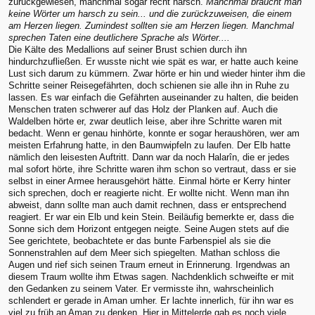
zurückgewiesen, manchmal sogar recht harsch.
Manchmal braucht man
keine Wörter um harsch zu sein... und die zurückzuweisen, die einem
am Herzen liegen. Zumindest sollten sie am Herzen liegen. Manchmal
sprechen Taten eine deutlichere Sprache als Wörter....
Die Kälte des Medallions auf seiner Brust schien durch ihn
hindurchzufließen. Er wusste nicht wie spät es war, er hatte auch keine
Lust sich darum zu kümmern. Zwar hörte er hin und wieder hinter ihm die
Schritte seiner Reisegefährten, doch schienen sie alle ihn in Ruhe zu
lassen. Es war einfach die Gefährten auseinander zu halten, die beiden
Menschen traten schwerer auf das Holz der Planken auf. Auch die
Waldelben hörte er, zwar deutlich leise, aber ihre Schritte waren mit
bedacht. Wenn er genau hinhörte, konnte er sogar heraushören, wer am
meisten Erfahrung hatte, in den Baumwipfeln zu laufen. Der Elb hatte
nämlich den leisesten Auftritt. Dann war da noch Halarîn, die er jedes
mal sofort hörte, ihre Schritte waren ihm schon so vertraut, dass er sie
selbst in einer Armee herausgehört hätte. Einmal hörte er Kerry hinter
sich sprechen, doch er reagierte nicht. Er wollte nicht. Wenn man ihn
abweist, dann sollte man auch damit rechnen, dass er entsprechend
reagiert. Er war ein Elb und kein Stein. Beiläufig bemerkte er, dass die
Sonne sich dem Horizont entgegen neigte. Seine Augen stets auf die
See gerichtete, beobachtete er das bunte Farbenspiel als sie die
Sonnenstrahlen auf dem Meer sich spiegelten. Mathan schloss die
Augen und rief sich seinen Traum erneut in Erinnerung. Irgendwas an
diesem Traum wollte ihm Etwas sagen. Nachdenklich schweifte er mit
den Gedanken zu seinem Vater. Er vermisste ihn, wahrscheinlich
schlendert er gerade in Aman umher. Er lachte innerlich, für ihn war es
viel zu früh an Aman zu denken. Hier in Mittelerde gab es noch viele