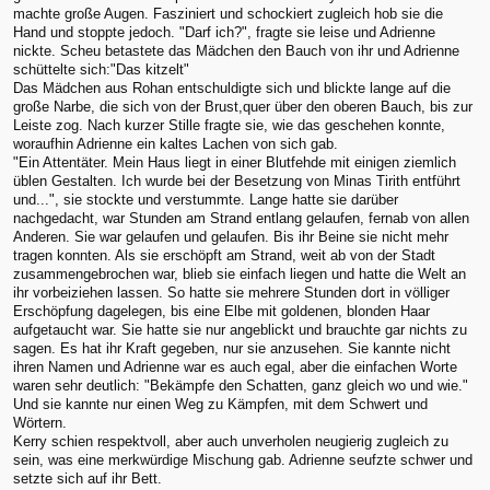
machte große Augen. Fasziniert und schockiert zugleich hob sie die
Hand und stoppte jedoch. "Darf ich?", fragte sie leise und Adrienne
nickte. Scheu betastete das Mädchen den Bauch von ihr und Adrienne
schüttelte sich:"Das kitzelt"
Das Mädchen aus Rohan entschuldigte sich und blickte lange auf die
große Narbe, die sich von der Brust,quer über den oberen Bauch, bis zur
Leiste zog. Nach kurzer Stille fragte sie, wie das geschehen konnte,
woraufhin Adrienne ein kaltes Lachen von sich gab.
"Ein Attentäter. Mein Haus liegt in einer Blutfehde mit einigen ziemlich
üblen Gestalten. Ich wurde bei der Besetzung von Minas Tirith entführt
und...", sie stockte und verstummte. Lange hatte sie darüber
nachgedacht, war Stunden am Strand entlang gelaufen, fernab von allen
Anderen. Sie war gelaufen und gelaufen. Bis ihr Beine sie nicht mehr
tragen konnten. Als sie erschöpft am Strand, weit ab von der Stadt
zusammengebrochen war, blieb sie einfach liegen und hatte die Welt an
ihr vorbeiziehen lassen. So hatte sie mehrere Stunden dort in völliger
Erschöpfung dagelegen, bis eine Elbe mit goldenen, blonden Haar
aufgetaucht war. Sie hatte sie nur angeblickt und brauchte gar nichts zu
sagen. Es hat ihr Kraft gegeben, nur sie anzusehen. Sie kannte nicht
ihren Namen und Adrienne war es auch egal, aber die einfachen Worte
waren sehr deutlich: "Bekämpfe den Schatten, ganz gleich wo und wie."
Und sie kannte nur einen Weg zu Kämpfen, mit dem Schwert und
Wörtern.
Kerry schien respektvoll, aber auch unverholen neugierig zugleich zu
sein, was eine merkwürdige Mischung gab. Adrienne seufzte schwer und
setzte sich auf ihr Bett.