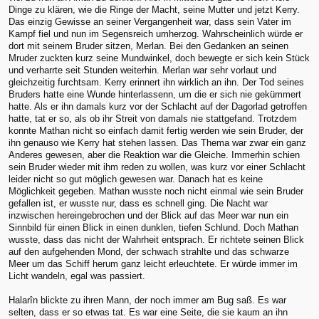
Dinge zu klären, wie die Ringe der Macht, seine Mutter und jetzt Kerry.
Das einzig Gewisse an seiner Vergangenheit war, dass sein Vater im
Kampf fiel und nun im Segensreich umherzog. Wahrscheinlich würde er
dort mit seinem Bruder sitzen, Merlan. Bei den Gedanken an seinen
Mruder zuckten kurz seine Mundwinkel, doch bewegte er sich kein Stück
und verharrte seit Stunden weiterhin. Merlan war sehr vorlaut und
gleichzeitig furchtsam. Kerry erinnert ihn wirklich an ihn. Der Tod seines
Bruders hatte eine Wunde hinterlassenn, um die er sich nie gekümmert
hatte. Als er ihn damals kurz vor der Schlacht auf der Dagorlad getroffen
hatte, tat er so, als ob ihr Streit von damals nie stattgefand. Trotzdem
konnte Mathan nicht so einfach damit fertig werden wie sein Bruder, der
ihn genauso wie Kerry hat stehen lassen. Das Thema war zwar ein ganz
Anderes gewesen, aber die Reaktion war die Gleiche. Immerhin schien
sein Bruder wieder mit ihm reden zu wollen, was kurz vor einer Schlacht
leider nicht so gut möglich gewesen war. Danach hat es keine
Möglichkeit gegeben. Mathan wusste noch nicht einmal wie sein Bruder
gefallen ist, er wusste nur, dass es schnell ging. Die Nacht war
inzwischen hereingebrochen und der Blick auf das Meer war nun ein
Sinnbild für einen Blick in einen dunklen, tiefen Schlund. Doch Mathan
wusste, dass das nicht der Wahrheit entsprach. Er richtete seinen Blick
auf den aufgehenden Mond, der schwach strahlte und das schwarze
Meer um das Schiff herum ganz leicht erleuchtete. Er würde immer im
Licht wandeln, egal was passiert.
Halarîn blickte zu ihren Mann, der noch immer am Bug saß. Es war
selten, dass er so etwas tat. Es war eine Seite, die sie kaum an ihn