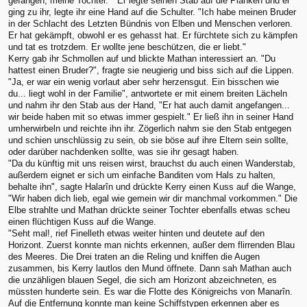
gefangen, meine Tochter." Er legte seinen Stab auf die Planken und er
ging zu ihr, legte ihr eine Hand auf die Schulter. "Ich habe meinen Bruder
in der Schlacht des Letzten Bündnis von Elben und Menschen verloren.
Er hat gekämpft, obwohl er es gehasst hat. Er fürchtete sich zu kämpfen
und tat es trotzdem. Er wollte jene beschützen, die er liebt."
Kerry gab ihr Schmollen auf und blickte Mathan interessiert an. "Du
hattest einen Bruder?", fragte sie neugierig und biss sich auf die Lippen.
"Ja, er war ein wenig vorlaut aber sehr herzensgut. Ein bisschen wie
du... liegt wohl in der Familie", antwortete er mit einem breiten Lächeln
und nahm ihr den Stab aus der Hand, "Er hat auch damit angefangen...
wir beide haben mit so etwas immer gespielt." Er ließ ihn in seiner Hand
umherwirbeln und reichte ihn ihr. Zögerlich nahm sie den Stab entgegen
und schien unschlüssig zu sein, ob sie böse auf ihre Eltern sein sollte,
oder darüber nachdenken sollte, was sie ihr gesagt haben.
"Da du künftig mit uns reisen wirst, brauchst du auch einen Wanderstab,
außerdem eignet er sich um einfache Banditen vom Hals zu halten,
behalte ihn", sagte Halarîn und drückte Kerry einen Kuss auf die Wange,
"Wir haben dich lieb, egal wie gemein wir dir manchmal vorkommen." Die
Elbe strahlte und Mathan drückte seiner Tochter ebenfalls etwas scheu
einen flüchtigen Kuss auf die Wange.
"Seht mal!, rief Finelleth etwas weiter hinten und deutete auf den
Horizont. Zuerst konnte man nichts erkennen, außer dem flirrenden Blau
des Meeres. Die Drei traten an die Reling und kniffen die Augen
zusammen, bis Kerry lautlos den Mund öffnete. Dann sah Mathan auch
die unzähligen blauen Segel, die sich am Horizont abzeichneten, es
müssten hunderte sein. Es war die Flotte des Königreichs von Manarîn.
Auf die Entfernung konnte man keine Schiffstypen erkennen aber es