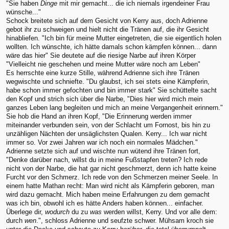
"Sie haben
Dinge
mit mir gemacht... die ich niemals irgendeiner Frau
wünsche..."
Schock breitete sich auf dem Gesicht von Kerry aus, doch Adrienne
gebot ihr zu schweigen und hielt nicht die Tränen auf, die ihr Gesicht
hinabliefen. "Ich bin für meine Mutter eingetreten, die sie eigentlich holen
wollten. Ich wünschte, ich hätte damals schon kämpfen können... dann
wäre das hier" Sie deutete auf die riesige Narbe auf ihren Körper
"Vielleicht nie geschehen und meine Mutter wäre noch am Leben"
Es herrschte eine kurze Stille, während Adrienne sich ihre Tränen
wegwischte und schniefte. "Du glaubst, ich sei stets eine Kämpferin,
habe schon immer gefochten und bin immer stark" Sie schüttelte sacht
den Kopf und strich sich über die Narbe, "Dies hier wird mich mein
ganzes Leben lang begleiten und mich an meine Vergangenheit erinnern."
Sie hob die Hand an ihren Kopf, "Die Erinnerung werden immer
miteinander verbunden sein, von der Schlacht um Fornost, bis hin zu
unzähligen Nächten der unsäglichsten Qualen. Kerry... Ich war nicht
immer so. Vor zwei Jahren war ich noch ein normales Mädchen."
Adrienne setzte sich auf und wischte nun wütend ihre Tränen fort,
"Denke darüber nach, willst du in meine Fußstapfen treten? Ich rede
nicht von der Narbe, die hat gar nicht geschmerzt, denn ich hatte keine
Furcht vor den Schmerz. Ich rede von den Schmerzen meiner Seele. In
einem hatte Mathan recht: Man wird nicht als Kämpferin geboren, man
wird dazu gemacht. Mich haben meine Erfahrungen zu dem gemacht
was ich bin, obwohl ich es hätte Anders haben können... einfacher.
Überlege dir,
wodurch
du zu
was
werden willst, Kerry. Und vor alle dem:
durch
wen
.", schloss Adrienne und seufzte schwer. Mühsam kroch sie