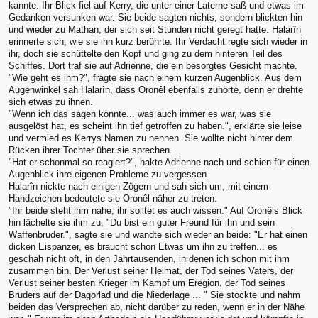
kannte. Ihr Blick fiel auf Kerry, die unter einer Laterne saß und etwas im
Gedanken versunken war. Sie beide sagten nichts, sondern blickten hin
und wieder zu Mathan, der sich seit Stunden nicht geregt hatte. Halarîn
erinnerte sich, wie sie ihn kurz berührte. Ihr Verdacht regte sich wieder in
ihr, doch sie schüttelte den Kopf und ging zu dem hinteren Teil des
Schiffes. Dort traf sie auf Adrienne, die ein besorgtes Gesicht machte.
"Wie geht es ihm?", fragte sie nach einem kurzen Augenblick. Aus dem
Augenwinkel sah Halarîn, dass Oronêl ebenfalls zuhörte, denn er drehte
sich etwas zu ihnen.
"Wenn ich das sagen könnte... was auch immer es war, was sie
ausgelöst hat, es scheint ihn tief getroffen zu haben.", erklärte sie leise
und vermied es Kerrys Namen zu nennen. Sie wollte nicht hinter dem
Rücken ihrer Tochter über sie sprechen.
"Hat er schonmal so reagiert?", hakte Adrienne nach und schien für einen
Augenblick ihre eigenen Probleme zu vergessen.
Halarîn nickte nach einigen Zögern und sah sich um, mit einem
Handzeichen bedeutete sie Oronêl näher zu treten.
"Ihr beide steht ihm nahe, ihr solltet es auch wissen." Auf Oronêls Blick
hin lächelte sie ihm zu, "Du bist ein guter Freund für ihn und sein
Waffenbruder.", sagte sie und wandte sich wieder an beide: "Er hat einen
dicken Eispanzer, es braucht schon Etwas um ihn zu treffen... es
geschah nicht oft, in den Jahrtausenden, in denen ich schon mit ihm
zusammen bin. Der Verlust seiner Heimat, der Tod seines Vaters, der
Verlust seiner besten Krieger im Kampf um Eregion, der Tod seines
Bruders auf der Dagorlad und die Niederlage ... " Sie stockte und nahm
beiden das Versprechen ab, nicht darüber zu reden, wenn er in der Nähe