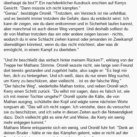
überhaupt da bist?" Ein nachdenklicher Ausdruck erschien auf Kerrys
Gesicht. "Dann müsste ich nicht kämpfen."
"Genau", bestätigte Oronêl. "Trotzdem, ein Versteck ist nie unfehlbar,
und es besteht immer trotzdem die Gefahr, dass du entdeckt wirst. Ich
kann dir zeigen, wie du dann entkommen und in Sicherheit laufen kannst,
aber manchmal ist auch dieser Weg versperrt. Und deshalb solltest du
dir von Mathan trotzdem das ein oder andere zeigen lassen - nichts,
wodurch du in eine Schlacht ziehen kannst oder jemanden im Zweikampf
überwältigen könntest, wenn du das nicht möchtest, aber was dir
ermöglicht, in einem Kampf zu überleben."
"Und ihr beschließt das einfach hinter meinem Rücken?", erklang von der
Treppe her Mathans Stimme. Oronêl wusste nicht, wie lange sein Freund
dort bereits gestanden und zugehört hatte, also sagte er: "Es liegt mir
fern, dich zu hintergehen. Und ich weiß, dass du nur einen Weg suchst,
um Kerry zu beschützen, aber vielleicht... ist es der falsche Weg."
"Der falsche Weg", wiederholte Mathan tonlos, und neben Oronêl wich
Kerry einen Schritt zurück. "Du willst mir sagen, dass es falsch ist, wie
ich mit meiner Tochter umgehe?" Oronêl spürte die Kälte, die von
Mathan ausging, schüttelte den Kopf und wägte seine nächsten Worte
sorgsam ab. "Das will ich nicht sagen. Ich verstehe, dass du versuchst
sie zu beschützen, und ich sehe in diesen Zeiten auch die Notwendigkeit
dazu. Doch vielleicht gibt es eine Art und Weise, die Kerry ein wenig
mehr entgegen kommt."
Mathans Miene entspannte sich ein wenig, und Oronêl fuhr fort: "Denk an
deinen Bruder - hätte er nie das Kämpfen gelernt, wäre er nicht auf der