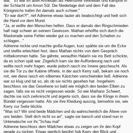
war, " Er war im alten Arthedain als Heerführer verkleidet und kämpfte in
der Schlacht um Amon Sûl. Die Niederlage dort und dem Fall des
Königreichs trafen ihn damals auch schwer."
"Er war dort?!", rief Adrienne etwas lauter als beabsichtigt und hielt sich
die Hand vor dem Mund.
"Ja, er wollte den Menschen helfen. Dass er damals den Ringschmieden
half nagt schwer an seinem Gewissen. Mathan erhoffte sich durch die
Maskerade seine Fehler wieder gut zu machen und den Schatten zu
schlagen..."
Adrienne nickte und machte große Augen, kurz spähte sie um die Ecke
und stellte erleichtert fest, dass Mathan nichts von dem Gespräch
mitbekommen hatte. Sie gähnte, woraufhin Halarîn sie ins Bett schickte,
da es schon spät war. Zögerlich kam sie der Aufforderung nach und
wollte noch mehr fragen, wurde jedoch rasch ins Innere gescheucht. Als
sie die Tür zu der Kabine öffnete, in der auch Kerry saß, bekam sie noch
mit, wie diese rasch ein silbernes Kästchen verschwinden ließ. Adrienne
war so klug und tat so, als ob sie nichts gesehen hat. Insgeheim
beschloss sie das Gesehene so bald wie möglich den beiden Elben zu
sagen, falls sie es nicht vergessen würde.
So wie Mathans Schwert
,
dachte sie sich zerknirscht und ärgerte sich, dass sie die Klinge in ihrem
Bündel vergessen hatte. Als sie ihre Kleidung auszog, bemerkte sie, wie
Kerry zur Seite blickte.
"Was ist? Wir sind beide Mädchen und du wahrscheinlich die Ältere von
uns beiden. Stell dich nicht so an", sagte sie barsch und stand nun in
Unterwäsche vor ihr,"Schau mal"
Adrienne beschloss dem Mädchen etwas zu zeigen um ihr den Kopf
gerade zu rücken. Etwas peinlich berührt hob Kerry den Blick und