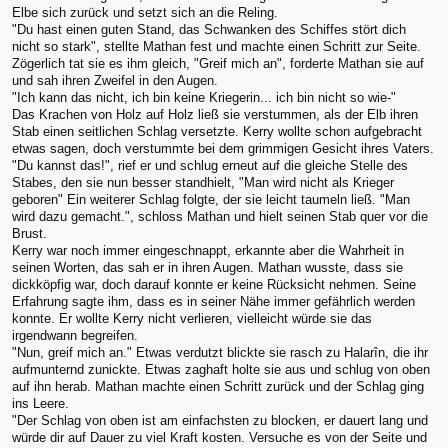
Elbe sich zurück und setzt sich an die Reling.
"Du hast einen guten Stand, das Schwanken des Schiffes stört dich
nicht so stark", stellte Mathan fest und machte einen Schritt zur Seite.
Zögerlich tat sie es ihm gleich, "Greif mich an", forderte Mathan sie auf
und sah ihren Zweifel in den Augen.
"Ich kann das nicht, ich bin keine Kriegerin... ich bin nicht so wie-"
Das Krachen von Holz auf Holz ließ sie verstummen, als der Elb ihren
Stab einen seitlichen Schlag versetzte. Kerry wollte schon aufgebracht
etwas sagen, doch verstummte bei dem grimmigen Gesicht ihres Vaters.
"Du kannst das!", rief er und schlug erneut auf die gleiche Stelle des
Stabes, den sie nun besser standhielt, "Man wird nicht als Krieger
geboren" Ein weiterer Schlag folgte, der sie leicht taumeln ließ. "Man
wird dazu gemacht.", schloss Mathan und hielt seinen Stab quer vor die
Brust.
Kerry war noch immer eingeschnappt, erkannte aber die Wahrheit in
seinen Worten, das sah er in ihren Augen. Mathan wusste, dass sie
dickköpfig war, doch darauf konnte er keine Rücksicht nehmen. Seine
Erfahrung sagte ihm, dass es in seiner Nähe immer gefährlich werden
konnte. Er wollte Kerry nicht verlieren, vielleicht würde sie das
irgendwann begreifen.
"Nun, greif mich an." Etwas verdutzt blickte sie rasch zu Halarîn, die ihr
aufmunternd zunickte. Etwas zaghaft holte sie aus und schlug von oben
auf ihn herab. Mathan machte einen Schritt zurück und der Schlag ging
ins Leere.
"Der Schlag von oben ist am einfachsten zu blocken, er dauert lang und
würde dir auf Dauer zu viel Kraft kosten. Versuche es von der Seite und