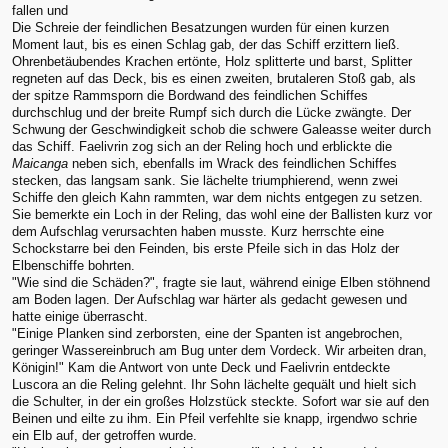
fallen und
Die Schreie der feindlichen Besatzungen wurden für einen kurzen
Moment laut, bis es einen Schlag gab, der das Schiff erzittern ließ.
Ohrenbetäubendes Krachen ertönte, Holz splitterte und barst, Splitter
regneten auf das Deck, bis es einen zweiten, brutaleren Stoß gab, als
der spitze Rammsporn die Bordwand des feindlichen Schiffes
durchschlug und der breite Rumpf sich durch die Lücke zwängte. Der
Schwung der Geschwindigkeit schob die schwere Galeasse weiter durch
das Schiff. Faelivrin zog sich an der Reling hoch und erblickte die
Maicanga
neben sich, ebenfalls im Wrack des feindlichen Schiffes
stecken, das langsam sank. Sie lächelte triumphierend, wenn zwei
Schiffe den gleich Kahn rammten, war dem nichts entgegen zu setzen.
Sie bemerkte ein Loch in der Reling, das wohl eine der Ballisten kurz vor
dem Aufschlag verursachten haben musste. Kurz herrschte eine
Schockstarre bei den Feinden, bis erste Pfeile sich in das Holz der
Elbenschiffe bohrten.
"Wie sind die Schäden?", fragte sie laut, während einige Elben stöhnend
am Boden lagen. Der Aufschlag war härter als gedacht gewesen und
hatte einige überrascht.
"Einige Planken sind zerborsten, eine der Spanten ist angebrochen,
geringer Wassereinbruch am Bug unter dem Vordeck. Wir arbeiten dran,
Königin!" Kam die Antwort von unte Deck und Faelivrin entdeckte
Luscora an die Reling gelehnt. Ihr Sohn lächelte gequält und hielt sich
die Schulter, in der ein großes Holzstück steckte. Sofort war sie auf den
Beinen und eilte zu ihm. Ein Pfeil verfehlte sie knapp, irgendwo schrie
ein Elb auf, der getroffen wurde.