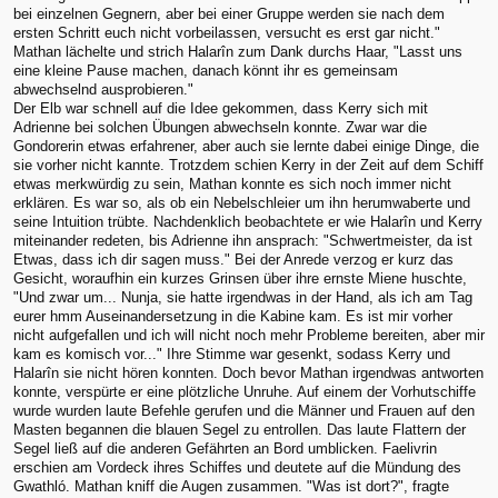
bei einzelnen Gegnern, aber bei einer Gruppe werden sie nach dem
ersten Schritt euch nicht vorbeilassen, versucht es erst gar nicht."
Mathan lächelte und strich Halarîn zum Dank durchs Haar, "Lasst uns
eine kleine Pause machen, danach könnt ihr es gemeinsam
abwechselnd ausprobieren."
Der Elb war schnell auf die Idee gekommen, dass Kerry sich mit
Adrienne bei solchen Übungen abwechseln konnte. Zwar war die
Gondorerin etwas erfahrener, aber auch sie lernte dabei einige Dinge, die
sie vorher nicht kannte. Trotzdem schien Kerry in der Zeit auf dem Schiff
etwas merkwürdig zu sein, Mathan konnte es sich noch immer nicht
erklären. Es war so, als ob ein Nebelschleier um ihn herumwaberte und
seine Intuition trübte. Nachdenklich beobachtete er wie Halarîn und Kerry
miteinander redeten, bis Adrienne ihn ansprach: "Schwertmeister, da ist
Etwas, dass ich dir sagen muss." Bei der Anrede verzog er kurz das
Gesicht, woraufhin ein kurzes Grinsen über ihre ernste Miene huschte,
"Und zwar um... Nunja, sie hatte irgendwas in der Hand, als ich am Tag
eurer hmm Auseinandersetzung in die Kabine kam. Es ist mir vorher
nicht aufgefallen und ich will nicht noch mehr Probleme bereiten, aber mir
kam es komisch vor..." Ihre Stimme war gesenkt, sodass Kerry und
Halarîn sie nicht hören konnten. Doch bevor Mathan irgendwas antworten
konnte, verspürte er eine plötzliche Unruhe. Auf einem der Vorhutschiffe
wurde wurden laute Befehle gerufen und die Männer und Frauen auf den
Masten begannen die blauen Segel zu entrollen. Das laute Flattern der
Segel ließ auf die anderen Gefährten an Bord umblicken. Faelivrin
erschien am Vordeck ihres Schiffes und deutete auf die Mündung des
Gwathló. Mathan kniff die Augen zusammen. "Was ist dort?", fragte