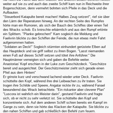
weiter auf sie zu und auch das zweite Schiff kam nun in Reichweite ihrer
Bogenschützen, denn vermehrt bohrten sich Pfeile in das Deck und die
Aufbauten.
"Steuerbord Katapulte bereit machen! Halbes Zeug setzen!", rief sie über
den Lärm der Reperaturen hinweg. An der rechten Seite des Rumpfes
hörte man ein Rumoren, als sich der Bauch des Schiffes über einen Teil
des Wracks schob. Es knirschte erbärmlich und aus den Rumpf ertönte
ein Splittern. "Planke gebrochen!" Kam sogleich die Meldung und
Faelivrin blickte zu den Schiffen der Feinde, die nun etwas mehr Fahrt
aufgenommen hatten.
"Soldaten an Deck!" Sogleich stürmten einhundert gerüstete Elben auf
das Hauptdeck und sie griff selbst zu ihren Bogen. "Lasst niemanden
einen Fuß auf dieses Schiff setzen und tötet ihre Anführer." Die
Hauptmänner verneigten sich und gaben die Befehle weiter.
Anastorias' Kopf erschien in der Luke zum Geschützdeck. "Geschütze
bereit und ausgerichtet. Der Geschützmeister zieht sich gerade einen
Pfeil aus dem Hintern"
Er grinste kurz und verschwand lachend wieder unter Deck. Faelivrin
schüttelte den Kopf, während ihre drei Leibwachen zu ihr traten. Sie
trugen ihre Schilde und Speere, Angatar nickte ihr zu, während Fanael
bewundernd das Wrack betrachtete. "Ein riskanter aber cleverer Plan"
"Luscora ist wahrlich ein Meister darin", gestand Faelivrin und fragte
sich, ob er nicht zu sehr verletzt ist. Sie schüttelte den Kopf und
konzentrierte sich. Auf dem anderen Schiff schien bereits ein Kampf im
Gange zu sein, denn sie hörte das Klacken der Katapulte. Sie blickte zu
den nahen Schiffen und gab schließlich den Befehl zum feuern.