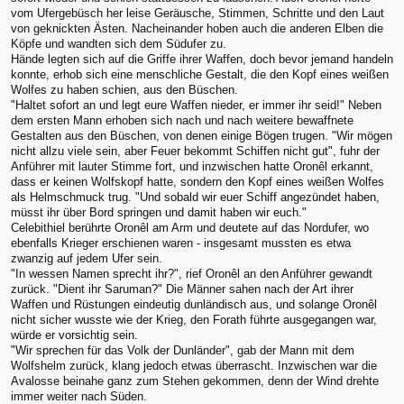
vom Ufergebüsch her leise Geräusche, Stimmen, Schritte und den Laut
von geknickten Ästen. Nacheinander hoben auch die anderen Elben die
Köpfe und wandten sich dem Südufer zu.
Hände legten sich auf die Griffe ihrer Waffen, doch bevor jemand handeln
konnte, erhob sich eine menschliche Gestalt, die den Kopf eines weißen
Wolfes zu haben schien, aus den Büschen.
"Haltet sofort an und legt eure Waffen nieder, er immer ihr seid!" Neben
dem ersten Mann erhoben sich nach und nach weitere bewaffnete
Gestalten aus den Büschen, von denen einige Bögen trugen. "Wir mögen
nicht allzu viele sein, aber Feuer bekommt Schiffen nicht gut", fuhr der
Anführer mit lauter Stimme fort, und inzwischen hatte Oronêl erkannt,
dass er keinen Wolfskopf hatte, sondern den Kopf eines weißen Wolfes
als Helmschmuck trug. "Und sobald wir euer Schiff angezündet haben,
müsst ihr über Bord springen und damit haben wir euch."
Celebithiel berührte Oronêl am Arm und deutete auf das Nordufer, wo
ebenfalls Krieger erschienen waren - insgesamt mussten es etwa
zwanzig auf jedem Ufer sein.
"In wessen Namen sprecht ihr?", rief Oronêl an den Anführer gewandt
zurück. "Dient ihr Saruman?" Die Männer sahen nach der Art ihrer
Waffen und Rüstungen eindeutig dunländisch aus, und solange Oronêl
nicht sicher wusste wie der Krieg, den Forath führte ausgegangen war,
würde er vorsichtig sein.
"Wir sprechen für das Volk der Dunländer", gab der Mann mit dem
Wolfshelm zurück, klang jedoch etwas überrascht. Inzwischen war die
Avalosse beinahe ganz zum Stehen gekommen, denn der Wind drehte
immer weiter nach Süden.