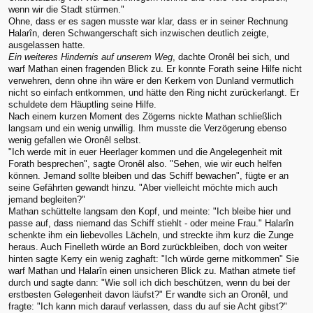
wenn wir die Stadt stürmen."
Ohne, dass er es sagen musste war klar, dass er in seiner Rechnung
Halarîn, deren Schwangerschaft sich inzwischen deutlich zeigte,
ausgelassen hatte.
Ein weiteres Hindernis auf unserem Weg
, dachte Oronêl bei sich, und
warf Mathan einen fragenden Blick zu. Er konnte Forath seine Hilfe nicht
verwehren, denn ohne ihn wäre er den Kerkern von Dunland vermutlich
nicht so einfach entkommen, und hätte den Ring nicht zurückerlangt. Er
schuldete dem Häuptling seine Hilfe.
Nach einem kurzen Moment des Zögerns nickte Mathan schließlich
langsam und ein wenig unwillig. Ihm musste die Verzögerung ebenso
wenig gefallen wie Oronêl selbst.
"Ich werde mit in euer Heerlager kommen und die Angelegenheit mit
Forath besprechen", sagte Oronêl also. "Sehen, wie wir euch helfen
können. Jemand sollte bleiben und das Schiff bewachen", fügte er an
seine Gefährten gewandt hinzu. "Aber vielleicht möchte mich auch
jemand begleiten?"
Mathan schüttelte langsam den Kopf, und meinte: "Ich bleibe hier und
passe auf, dass niemand das Schiff stiehlt - oder meine Frau." Halarîn
schenkte ihm ein liebevolles Lächeln, und streckte ihm kurz die Zunge
heraus. Auch Finelleth würde an Bord zurückbleiben, doch von weiter
hinten sagte Kerry ein wenig zaghaft: "Ich würde gerne mitkommen" Sie
warf Mathan und Halarîn einen unsicheren Blick zu. Mathan atmete tief
durch und sagte dann: "Wie soll ich dich beschützen, wenn du bei der
erstbesten Gelegenheit davon läufst?" Er wandte sich an Oronêl, und
fragte: "Ich kann mich darauf verlassen, dass du auf sie Acht gibst?"