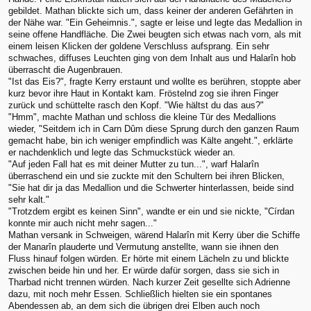
gebildet. Mathan blickte sich um, dass keiner der anderen Gefährten in
der Nähe war. "Ein Geheimnis.", sagte er leise und legte das Medallion in
seine offene Handfläche. Die Zwei beugten sich etwas nach vorn, als mit
einem leisen Klicken der goldene Verschluss aufsprang. Ein sehr
schwaches, diffuses Leuchten ging von dem Inhalt aus und Halarîn hob
überrascht die Augenbrauen.
"Ist das Eis?", fragte Kerry erstaunt und wollte es berühren, stoppte aber
kurz bevor ihre Haut in Kontakt kam. Fröstelnd zog sie ihren Finger
zurück und schüttelte rasch den Kopf. "Wie hältst du das aus?"
"Hmm", machte Mathan und schloss die kleine Tür des Medallions
wieder, "Seitdem ich in Carn Dûm diese Sprung durch den ganzen Raum
gemacht habe, bin ich weniger empfindlich was Kälte angeht.", erklärte
er nachdenklich und legte das Schmuckstück wieder an.
"Auf jeden Fall hat es mit deiner Mutter zu tun...", warf Halarîn
überraschend ein und sie zuckte mit den Schultern bei ihren Blicken,
"Sie hat dir ja das Medallion und die Schwerter hinterlassen, beide sind
sehr kalt."
"Trotzdem ergibt es keinen Sinn", wandte er ein und sie nickte, "Círdan
konnte mir auch nicht mehr sagen..."
Mathan versank in Schweigen, wärend Halarîn mit Kerry über die Schiffe
der Manarîn plauderte und Vermutung anstellte, wann sie ihnen den
Fluss hinauf folgen würden. Er hörte mit einem Lächeln zu und blickte
zwischen beide hin und her. Er würde dafür sorgen, dass sie sich in
Tharbad nicht trennen würden. Nach kurzer Zeit gesellte sich Adrienne
dazu, mit noch mehr Essen. Schließlich hielten sie ein spontanes
Abendessen ab, an dem sich die übrigen drei Elben auch noch