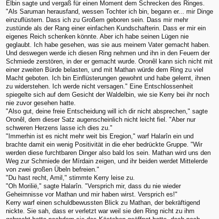
Elbin sagte und vergaß für einen Moment dem Schrecken des Ringes.
"Als Saruman herausfand, wessen Tochter ich bin, begann er... mir Dinge
einzuflüstern. Dass ich zu Großem geboren sein. Dass mir mehr
zustünde als der Rang einer einfachen Kundschafterin. Dass er mir ein
eigenes Reich schenken könnte. Aber ich habe seinen Lügen nie
geglaubt. Ich habe gesehen, was sie aus meinem Vater gemacht haben.
Und deswegen werde ich diesen Ring nehmen und ihn in den Feuern der
Schmiede zerstören, in der er gemacht wurde. Oronêl kann sich nicht mit
einer zweiten Bürde belasten, und mit Mathan würde dem Ring zu viel
Macht geboten. Ich bin Einflüsterungen gewohnt und habe gelernt, ihnen
zu widerstehen. Ich werde nicht versagen." Eine Entschlossenheit
spiegelte sich auf dem Gesicht der Waldelbin, wie sie Kerry bei ihr noch
nie zuvor gesehen hatte.
"Also gut, deine freie Entscheidung will ich dir nicht absprechen," sagte
Oronêl, dem dieser Satz augenscheinlich nicht leicht fiel. "Aber nur
schweren Herzens lasse ich dies zu."
"Immerhin ist es nicht mehr weit bis Eregion," warf Halarîn ein und
brachte damit ein wenig Positivität in die eher bedrückte Gruppe. "Wir
werden diese furchtbaren Dinger also bald los sein. Mathan wird uns den
Weg zur Schmiede der Mírdain zeigen, und ihr beiden werdet Mittelerde
von zwei großen Übeln befreien."
"Du hast recht, Amil," stimmte Kerry leise zu.
"Oh Morilië," sagte Halarîn. "Versprich mir, dass du nie wieder
Geheimnisse vor Mathan und mir haben wirst. Versprich es!"
Kerry warf einen schuldbewussten Blick zu Mathan, der bekräftigend
nickte. Sie sah, dass er verletzt war weil sie den Ring nicht zu ihm