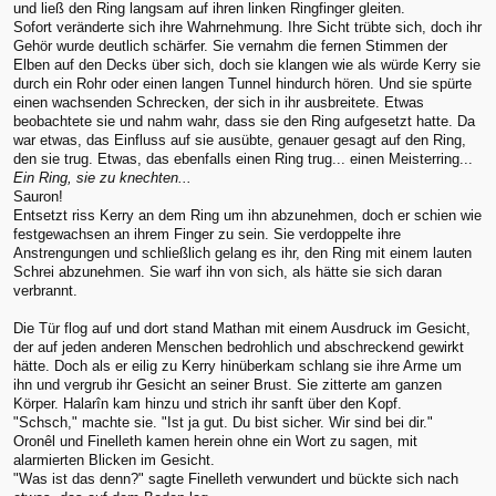
und ließ den Ring langsam auf ihren linken Ringfinger gleiten.
Sofort veränderte sich ihre Wahrnehmung. Ihre Sicht trübte sich, doch ihr
Gehör wurde deutlich schärfer. Sie vernahm die fernen Stimmen der
Elben auf den Decks über sich, doch sie klangen wie als würde Kerry sie
durch ein Rohr oder einen langen Tunnel hindurch hören. Und sie spürte
einen wachsenden Schrecken, der sich in ihr ausbreitete. Etwas
beobachtete sie und nahm wahr, dass sie den Ring aufgesetzt hatte. Da
war etwas, das Einfluss auf sie ausübte, genauer gesagt auf den Ring,
den sie trug. Etwas, das ebenfalls einen Ring trug... einen Meisterring...
Ein Ring, sie zu knechten...
Sauron!
Entsetzt riss Kerry an dem Ring um ihn abzunehmen, doch er schien wie
festgewachsen an ihrem Finger zu sein. Sie verdoppelte ihre
Anstrengungen und schließlich gelang es ihr, den Ring mit einem lauten
Schrei abzunehmen. Sie warf ihn von sich, als hätte sie sich daran
verbrannt.
Die Tür flog auf und dort stand Mathan mit einem Ausdruck im Gesicht,
der auf jeden anderen Menschen bedrohlich und abschreckend gewirkt
hätte. Doch als er eilig zu Kerry hinüberkam schlang sie ihre Arme um
ihn und vergrub ihr Gesicht an seiner Brust. Sie zitterte am ganzen
Körper. Halarîn kam hinzu und strich ihr sanft über den Kopf.
"Schsch," machte sie. "Ist ja gut. Du bist sicher. Wir sind bei dir."
Oronêl und Finelleth kamen herein ohne ein Wort zu sagen, mit
alarmierten Blicken im Gesicht.
"Was ist das denn?" sagte Finelleth verwundert und bückte sich nach