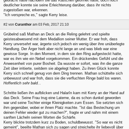
gebracht hatte nachdem sie das Kästchen geöffnet hatte, doch noch
deutlicher konnte sie seine Erleichterung darüber, dass ihr nichts
zugestoßen war, erkennen.
"Ich verspreche es," sagte Kerry leise.
#2
von
Curanthor
am 03 Feb, 2017 21:10
Grübelnd saß Mathan an Deck an die Reling gelehnt und spielte
geistesabwesend mit dem Medallion seiner Mutter. Er war froh, dass
Kerry unversehrt war, ärgerte sich jedoch ein wenig über ihre unüberlegte
Handlung. Der Ärger hielt aber nicht lange an und was blieb war eine
gewisse Sorge. In den Moment, in dem sie den Ring aufgesteckt hatte,
war es ihm wie ein Nebel vorgekommen. Ein drückendes Gefühl und die
Anwesenheit von purer Bosheit. Da wusste er sofort, was ihn die ganze
Zeit über irritierte, seitdem sie abgelegt haben. Zu ihren Glück konnte
Kerry sich schnell genug von dem Ding trennen. Mathan schüttelte sich
unbewusst und war froh, dass sie die verfluchten Ringe bald los waren.
Hoffentlich sehr bald...
Schritte ließen ihn aufblicken und Halarîn kam mit Kerry an der Hand auf
das Deck. Seine Frau trug eine Laterne, da es schon dunkel geworden
war und seine Tochter einige Kleinigkeiten zum Essen. Sie setzten sich
ihm gegenüber, wobei er ihnen Platz machte. "Ist das Bestechung um
deinen Fehler wieder gut zu machen?", fragte er und nahm mit einem
sanften Lächeln seinen Worten die Schärfe.
Kerry blickte trotzdem kurz zu Boden, schuldbewusst. "So war es nicht
gemeint", beeilte Mathan sich zu sagen und streichelte ihr liebevoll über