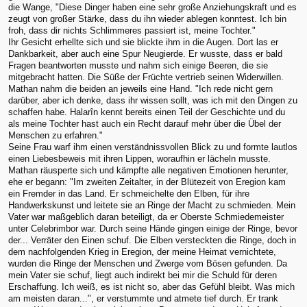
die Wange, "Diese Dinger haben eine sehr große Anziehungskraft und es
zeugt von großer Stärke, dass du ihn wieder ablegen konntest. Ich bin
froh, dass dir nichts Schlimmeres passiert ist, meine Tochter."
Ihr Gesicht erhellte sich und sie blickte ihm in die Augen. Dort las er
Dankbarkeit, aber auch eine Spur Neugierde. Er wusste, dass er bald
Fragen beantworten musste und nahm sich einige Beeren, die sie
mitgebracht hatten. Die Süße der Früchte vertrieb seinen Widerwillen.
Mathan nahm die beiden an jeweils eine Hand. "Ich rede nicht gern
darüber, aber ich denke, dass ihr wissen sollt, was ich mit den Dingen zu
schaffen habe. Halarîn kennt bereits einen Teil der Geschichte und du
als meine Tochter hast auch ein Recht darauf mehr über die Übel der
Menschen zu erfahren."
Seine Frau warf ihm einen verständnissvollen Blick zu und formte lautlos
einen Liebesbeweis mit ihren Lippen, woraufhin er lächeln musste.
Mathan räusperte sich und kämpfte alle negativen Emotionen herunter,
ehe er begann: "Im zweiten Zeitalter, in der Blütezeit von Eregion kam
ein Fremder in das Land. Er schmeichelte den Elben, für ihre
Handwerkskunst und leitete sie an Ringe der Macht zu schmieden. Mein
Vater war maßgeblich daran beteiligt, da er Oberste Schmiedemeister
unter Celebrimbor war. Durch seine Hände gingen einige der Ringe, bevor
der... Verräter den Einen schuf. Die Elben versteckten die Ringe, doch in
dem nachfolgenden Krieg in Eregion, der meine Heimat vernichtete,
wurden die Ringe der Menschen und Zwerge vom Bösen gefunden. Da
mein Vater sie schuf, liegt auch indirekt bei mir die Schuld für deren
Erschaffung. Ich weiß, es ist nicht so, aber das Gefühl bleibt. Was mich
am meisten daran...", er verstummte und atmete tief durch. Er trank