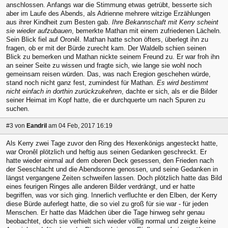
anschlossen. Anfangs war die Stimmung etwas getrübt, besserte sich
aber im Laufe des Abends, als Adrienne mehrere witzige Erzählungen
aus ihrer Kindheit zum Besten gab.
Ihre Bekannschaft mit Kerry scheint
sie wieder aufzubauen
, bemerkte Mathan mit einem zufriedenen Lächeln.
Sein Blick fiel auf Oronêl. Mathan hatte schon öfters, überlegt ihn zu
fragen, ob er mit der Bürde zurecht kam. Der Waldelb schien seinen
Blick zu bemerken und Mathan nickte seinem Freund zu. Er war froh ihn
an seiner Seite zu wissen und fragte sich, wie lange sie wohl noch
gemeinsam reisen würden. Das, was nach Eregion geschehen würde,
stand noch nicht ganz fest, zumindest für Mathan.
Es wird bestimmt
nicht einfach in dorthin zurückzukehren
, dachte er sich, als er die Bilder
seiner Heimat im Kopf hatte, die er durchquerte um nach Spuren zu
suchen.
#3
von
Eandril
am 04 Feb, 2017 16:19
Als Kerry zwei Tage zuvor den Ring des Hexenkönigs angesteckt hatte,
war Oronêl plötzlich und heftig aus seinen Gedanken geschreckt. Er
hatte wieder einmal auf dem oberen Deck gesessen, den Frieden nach
der Seeschlacht und die Abendsonne genossen, und seine Gedanken in
längst vergangene Zeiten schweifen lassen. Doch plötzlich hatte das Bild
eines feurigen Ringes alle anderen Bilder verdrängt, und er hatte
begriffen, was vor sich ging. Innerlich verfluchte er den Elben, der Kerry
diese Bürde auferlegt hatte, die so viel zu groß für sie war - für jeden
Menschen. Er hatte das Mädchen über die Tage hinweg sehr genau
beobachtet, doch sie verhielt sich wieder völlig normal und zeigte keine