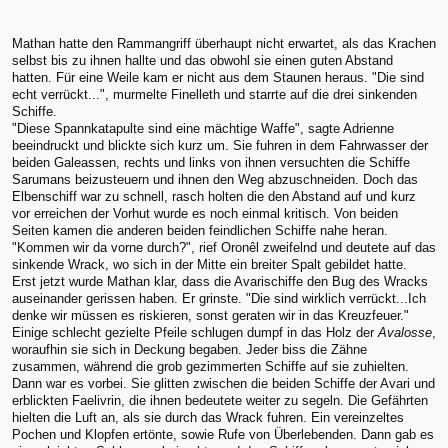
Mathan hatte den Rammangriff überhaupt nicht erwartet, als das Krachen
selbst bis zu ihnen hallte und das obwohl sie einen guten Abstand
hatten. Für eine Weile kam er nicht aus dem Staunen heraus. "Die sind
echt verrückt...", murmelte Finelleth und starrte auf die drei sinkenden
Schiffe.
"Diese Spannkatapulte sind eine mächtige Waffe", sagte Adrienne
beeindruckt und blickte sich kurz um. Sie fuhren in dem Fahrwasser der
beiden Galeassen, rechts und links von ihnen versuchten die Schiffe
Sarumans beizusteuern und ihnen den Weg abzuschneiden. Doch das
Elbenschiff war zu schnell, rasch holten die den Abstand auf und kurz
vor erreichen der Vorhut wurde es noch einmal kritisch. Von beiden
Seiten kamen die anderen beiden feindlichen Schiffe nahe heran.
"Kommen wir da vorne durch?", rief Oronêl zweifelnd und deutete auf das
sinkende Wrack, wo sich in der Mitte ein breiter Spalt gebildet hatte.
Erst jetzt wurde Mathan klar, dass die Avarischiffe den Bug des Wracks
auseinander gerissen haben. Er grinste. "Die sind wirklich verrückt...Ich
denke wir müssen es riskieren, sonst geraten wir in das Kreuzfeuer."
Einige schlecht gezielte Pfeile schlugen dumpf in das Holz der
Avalosse
,
woraufhin sie sich in Deckung begaben. Jeder biss die Zähne
zusammen, während die grob gezimmerten Schiffe auf sie zuhielten.
Dann war es vorbei. Sie glitten zwischen die beiden Schiffe der Avari und
erblickten Faelivrin, die ihnen bedeutete weiter zu segeln. Die Gefährten
hielten die Luft an, als sie durch das Wrack fuhren. Ein vereinzeltes
Pochen und Klopfen ertönte, sowie Rufe von Überlebenden. Dann gab es