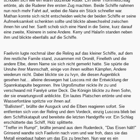
schoben sich wie ein Mann dutzende Ruder. Ein tiefer Trommelschlag
ertönte, als die Ruderer ihre ersten Zug machten. Beide Schiffe nahmen
nun noch mehr Fahrt auf, wobei die
Naira
ein Stück schneller war.
Mathan konnte sich nicht entscheiden welche der beiden Schiffe er seine
Aufmerksamkeit schenkten sollte und blickte abwechselnd zwischen
ihnen hin und her. Sanft schob sich eine Hand in die Seine, kurz darauf
eine zweite, Kleinere in seine Andere. Kerry und Halarîn standen neben
ihm und blickte ebenfalls auf die Schiffe.
Faelivrin lugte nochmal über die Reling auf das kleiner Schiffe, auf dem
ihre restliche Famile stand, zusammen mit Oronêl, Finelleth und die
andere Elbe, deren Name sie sich nicht gemerkt hatte. Sie spürte die
Unruhe ihrer Mannschaft, einige von ihnen wollten Kämpfen, Andere
wiederum nicht. Dabei blickte sie zu Ivyn, die diesen Augenblick
gesehen hat... alleine deswegen hat Luscora mit der Entwicklung der
Spannkatapulte begonnen. Ihre Urgroßmutter nickte ihr zu und
verschwand mit Farelyë unter Deck. Die Königin blickte zu ihren Sohn,
der sie erwartungsvoll anblickte. Ein lautes Platschen ertönte und eine
Wasserfontäne spritzte vor ihnen auf.
"Ballisten!", brüllte der Ausguck und die Elben reagieren sofort. Sie
entfernten sich von der Reling und dem Vordeck, einzig Luscora blieb bei
dem Schiffskatapult und bereitete die letzten Handgriffe vor. Ein Schlag
erschütterte das Schiff, Holz splitterte.
"Treffer im Rump!", brüllte jemand aus dem Ruderdeck, "Das Eisen hält!"
Grinsend wandte sich Faelivrin nach vorn und war froh, dass sie das
Metall eingebaut haben um das Eis zu brechen. Nun war es ein