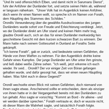
"Und ihr seid offensichtlich Elben, und damit nicht in Sarumans Dienst",
fuhr der Anführer der Dunländer fort, und setzte seinen Helm ab, während
er langsam näherkam. "Unser Volk hat im Augenblick keinen Anführer,
doch wenn ihr einen Namen wollt, so spreche ich im Namen von Forath,
dem Häuptling des Stammes des Schildes."
Oronêls Verwunderung über die gewählte Ausdrucksweise des jungen
Dunländers wurde sofort von Freude und Erleichterung verdrängt. Jetzt,
wo der Dunländer direkt am Ufer stand und keinen Helm mehr trug,
glaubte Oronêl auch, sich an das für einen Dunländer merkwürdig fein
geschnittene Gesicht mit dem kurzen schwarzen Bart zu erinnern. Der
Mann hatte nach seinem Gottesurteil in Dunland an Foraths Seite
gekämpft.
"Ich kenne Forath", gab er zurück, und bedeutete seinen Gefährten, die
Hände von ihren Waffen zu nehmen. Für den Augenblick drohte keine
Gefahr eines Kampfes. Der junge Dunländer am Ufer unter ihm grinste,
und ließ dabei weiße Zähne sehen. "Ich weiß, jetzt erkenne ich euch
wieder. Ihr seid... Oronêl? Der vor einiger Zeit von Bóran gefangen
gehalten wurde, und dafür gesorgt hat, dass wir einen neuen Häuptling
haben. Was führt euch in diese Gegend?"
Oronêl wechselte einen Blick mit seinen Gefährten, doch niemand von
ihnen sagte etwas. Anscheinend sollte er entscheiden, denn als einziger
von ihnen hatte er in der Vergangenheit bereits mit den Dunländern zu
tun gehabt. Also sagte er vorsichtig: "Kommt an Bord - ihr alleine - und
wir werden darüber sprechen." Forath vertraute er, doch er wusste nicht,
ob dieser Mann die Wahrheit sagte, und tatsächlich Forath folgte.