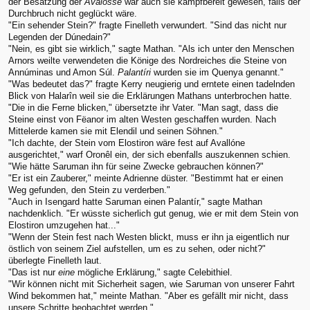
der Besatzung der
Avalosse
war auch sie kampfbereit gewesen, falls der
Durchbruch nicht geglückt wäre.
"Ein sehender Stein?" fragte Finelleth verwundert. "Sind das nicht nur
Legenden der Dúnedain?"
"Nein, es gibt sie wirklich," sagte Mathan. "Als ich unter den Menschen
Arnors weilte verwendeten die Könige des Nordreiches die Steine von
Annúminas und Amon Súl.
Palantíri
wurden sie im Quenya genannt."
"Was bedeutet das?" fragte Kerry neugierig und erntete einen tadelnden
Blick von Halarîn weil sie die Erklärungen Mathans unterbrochen hatte.
"Die in die Ferne blicken," übersetzte ihr Vater. "Man sagt, dass die
Steine einst von Fëanor im alten Westen geschaffen wurden. Nach
Mittelerde kamen sie mit Elendil und seinen Söhnen."
"Ich dachte, der Stein vom Elostiron wäre fest auf Avallóne
ausgerichtet," warf Oronêl ein, der sich ebenfalls auszukennen schien.
"Wie hätte Saruman ihn für seine Zwecke gebrauchen können?"
"Er ist ein Zauberer," meinte Adrienne düster. "Bestimmt hat er einen
Weg gefunden, den Stein zu verderben."
"Auch in Isengard hatte Saruman einen Palantír," sagte Mathan
nachdenklich. "Er wüsste sicherlich gut genug, wie er mit dem Stein von
Elostiron umzugehen hat..."
"Wenn der Stein fest nach Westen blickt, muss er ihn ja eigentlich nur
östlich von seinem Ziel aufstellen, um es zu sehen, oder nicht?"
überlegte Finelleth laut.
"Das ist nur
eine
mögliche Erklärung," sagte Celebithiel.
"Wir können nicht mit Sicherheit sagen, wie Saruman von unserer Fahrt
Wind bekommen hat," meinte Mathan. "Aber es gefällt mir nicht, dass
unsere Schritte beobachtet werden."