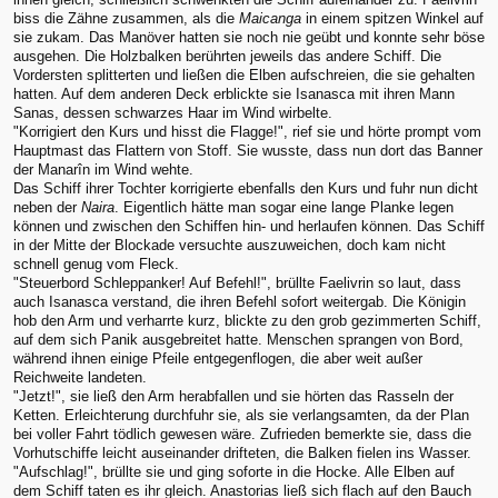
biss die Zähne zusammen, als die
Maicanga
in einem spitzen Winkel auf
sie zukam. Das Manöver hatten sie noch nie geübt und konnte sehr böse
ausgehen. Die Holzbalken berührten jeweils das andere Schiff. Die
Vordersten splitterten und ließen die Elben aufschreien, die sie gehalten
hatten. Auf dem anderen Deck erblickte sie Isanasca mit ihren Mann
Sanas, dessen schwarzes Haar im Wind wirbelte.
"Korrigiert den Kurs und hisst die Flagge!", rief sie und hörte prompt vom
Hauptmast das Flattern von Stoff. Sie wusste, dass nun dort das Banner
der Manarîn im Wind wehte.
Das Schiff ihrer Tochter korrigierte ebenfalls den Kurs und fuhr nun dicht
neben der
Naira
. Eigentlich hätte man sogar eine lange Planke legen
können und zwischen den Schiffen hin- und herlaufen können. Das Schiff
in der Mitte der Blockade versuchte auszuweichen, doch kam nicht
schnell genug vom Fleck.
"Steuerbord Schleppanker! Auf Befehl!", brüllte Faelivrin so laut, dass
auch Isanasca verstand, die ihren Befehl sofort weitergab. Die Königin
hob den Arm und verharrte kurz, blickte zu den grob gezimmerten Schiff,
auf dem sich Panik ausgebreitet hatte. Menschen sprangen von Bord,
während ihnen einige Pfeile entgegenflogen, die aber weit außer
Reichweite landeten.
"Jetzt!", sie ließ den Arm herabfallen und sie hörten das Rasseln der
Ketten. Erleichterung durchfuhr sie, als sie verlangsamten, da der Plan
bei voller Fahrt tödlich gewesen wäre. Zufrieden bemerkte sie, dass die
Vorhutschiffe leicht auseinander drifteten, die Balken fielen ins Wasser.
"Aufschlag!", brüllte sie und ging soforte in die Hocke. Alle Elben auf
dem Schiff taten es ihr gleich. Anastorias ließ sich flach auf den Bauch