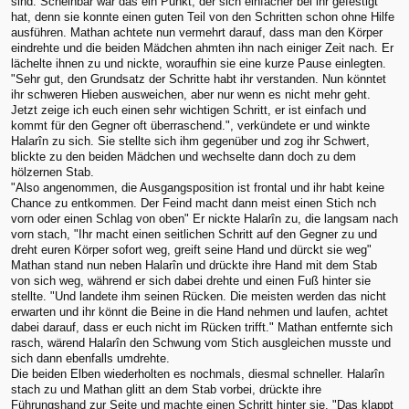
sind. Scheinbar war das ein Punkt, der sich einfacher bei ihr gefestigt
hat, denn sie konnte einen guten Teil von den Schritten schon ohne Hilfe
ausführen. Mathan achtete nun vermehrt darauf, dass man den Körper
eindrehte und die beiden Mädchen ahmten ihn nach einiger Zeit nach. Er
lächelte ihnen zu und nickte, woraufhin sie eine kurze Pause einlegten.
"Sehr gut, den Grundsatz der Schritte habt ihr verstanden. Nun könntet
ihr schweren Hieben ausweichen, aber nur wenn es nicht mehr geht.
Jetzt zeige ich euch einen sehr wichtigen Schritt, er ist einfach und
kommt für den Gegner oft überraschend.", verkündete er und winkte
Halarîn zu sich. Sie stellte sich ihm gegenüber und zog ihr Schwert,
blickte zu den beiden Mädchen und wechselte dann doch zu dem
hölzernen Stab.
"Also angenommen, die Ausgangsposition ist frontal und ihr habt keine
Chance zu entkommen. Der Feind macht dann meist einen Stich nch
vorn oder einen Schlag von oben" Er nickte Halarîn zu, die langsam nach
vorn stach, "Ihr macht einen seitlichen Schritt auf den Gegner zu und
dreht euren Körper sofort weg, greift seine Hand und dürckt sie weg"
Mathan stand nun neben Halarîn und drückte ihre Hand mit dem Stab
von sich weg, während er sich dabei drehte und einen Fuß hinter sie
stellte. "Und landete ihm seinen Rücken. Die meisten werden das nicht
erwarten und ihr könnt die Beine in die Hand nehmen und laufen, achtet
dabei darauf, dass er euch nicht im Rücken trifft." Mathan entfernte sich
rasch, wärend Halarîn den Schwung vom Stich ausgleichen musste und
sich dann ebenfalls umdrehte.
Die beiden Elben wiederholten es nochmals, diesmal schneller. Halarîn
stach zu und Mathan glitt an dem Stab vorbei, drückte ihre
Führungshand zur Seite und machte einen Schritt hinter sie. "Das klappt