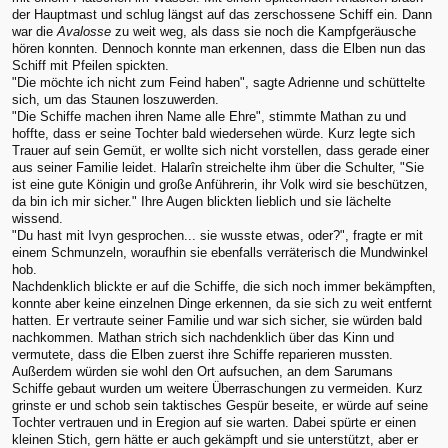
der Hauptmast und schlug längst auf das zerschossene Schiff ein. Dann
war die
Avalosse
zu weit weg, als dass sie noch die Kampfgeräusche
hören konnten. Dennoch konnte man erkennen, dass die Elben nun das
Schiff mit Pfeilen spickten.
"Die möchte ich nicht zum Feind haben", sagte Adrienne und schüttelte
sich, um das Staunen loszuwerden.
"Die Schiffe machen ihren Name alle Ehre", stimmte Mathan zu und
hoffte, dass er seine Tochter bald wiedersehen würde. Kurz legte sich
Trauer auf sein Gemüt, er wollte sich nicht vorstellen, dass gerade einer
aus seiner Familie leidet. Halarîn streichelte ihm über die Schulter, "Sie
ist eine gute Königin und große Anführerin, ihr Volk wird sie beschützen,
da bin ich mir sicher." Ihre Augen blickten lieblich und sie lächelte
wissend.
"Du hast mit Ivyn gesprochen... sie wusste etwas, oder?", fragte er mit
einem Schmunzeln, woraufhin sie ebenfalls verräterisch die Mundwinkel
hob.
Nachdenklich blickte er auf die Schiffe, die sich noch immer bekämpften,
konnte aber keine einzelnen Dinge erkennen, da sie sich zu weit entfernt
hatten. Er vertraute seiner Familie und war sich sicher, sie würden bald
nachkommen. Mathan strich sich nachdenklich über das Kinn und
vermutete, dass die Elben zuerst ihre Schiffe reparieren mussten.
Außerdem würden sie wohl den Ort aufsuchen, an dem Sarumans
Schiffe gebaut wurden um weitere Überraschungen zu vermeiden. Kurz
grinste er und schob sein taktisches Gespür beseite, er würde auf seine
Tochter vertrauen und in Eregion auf sie warten. Dabei spürte er einen
kleinen Stich, gern hätte er auch gekämpft und sie unterstützt, aber er