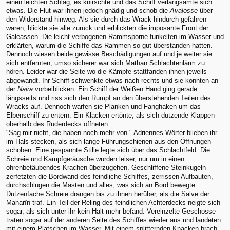
einen leichten Schlag, es knirschte und das Schiff verlangsamte sich
etwas. Die Flut war ihnen jedoch gnädig und schob die
Avalosse
über
den Widerstand hinweg. Als sie durch das Wrack hindurch gefahren
waren, blickte sie alle zurück und erblickten die imposante Front der
Galeassen. Die leicht verbogenen Rammsporne funkelten im Wasser und
erklärten, warum die Schiffe das Rammen so gut überstanden hatten.
Dennoch wiesen beide gewisse Beschädigungen auf und je weiter sie
sich entfernten, umso sicherer war sich Mathan Schlachtenlärm zu
hören. Leider war die Seite wo die Kämpfe stattfanden ihnen jeweils
abgewandt. Ihr Schiff schwenkte etwas nach rechts und sie konnten an
der
Naira
vorbeiblicken. Ein Schiff der Weißen Hand ging gerade
längsseits und riss sich den Rumpf an den überstehenden Teilen des
Wracks auf. Dennoch warfen sie Planken und Fanghaken um das
Elbenschiff zu entern. Ein Klacken ertönte, als sich dutzende Klappen
oberhalb des Ruderdecks öffneten.
"Sag mir nicht, die haben noch mehr von-" Adriennes Wörter blieben ihr
im Hals stecken, als sich lange Führungschienen aus den Öffnungen
schoben. Eine gespannte Stille legte sich über das Schlachtfeld. Die
Schreie und Kampfgeräusche wurden leiser, nur um in einen
ohrenbetäubendes Krachen überzugehen. Geschliffene Steinkugeln
zerfetzten die Bordwand des feindliche Schiffes, zerrissen Aufbauten,
durchschlugen die Mästen und alles, was sich an Bord bewegte.
Dutzenfache Schreie drangen bis zu ihnen herüber, als die Salve der
Manarîn traf. Ein Teil der Reling des feindlichen Achterdecks neigte sich
sogar, als sich unter ihr kein Halt mehr befand. Vereinzelte Geschosse
traten sogar auf der anderen Seite des Schiffes wieder aus und landeten
mit einem Platschen im Wasser. Mit einem splitternden Knacken brach