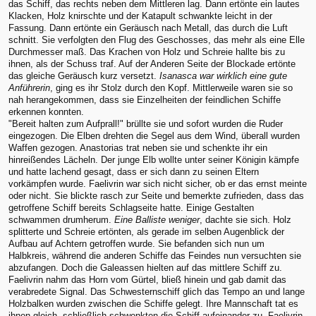
das Schiff, das rechts neben dem Mittleren lag. Dann ertönte ein lautes
Klacken, Holz knirschte und der Katapult schwankte leicht in der
Fassung. Dann ertönte ein Geräusch nach Metall, das durch die Luft
schnitt. Sie verfolgten den Flug des Geschosses, das mehr als eine Elle
Durchmesser maß. Das Krachen von Holz und Schreie hallte bis zu
ihnen, als der Schuss traf. Auf der Anderen Seite der Blockade ertönte
das gleiche Geräusch kurz versetzt.
Isanasca war wirklich eine gute
Anführerin
, ging es ihr Stolz durch den Kopf. Mittlerweile waren sie so
nah herangekommen, dass sie Einzelheiten der feindlichen Schiffe
erkennen konnten.
"Bereit halten zum Aufprall!" brüllte sie und sofort wurden die Ruder
eingezogen. Die Elben drehten die Segel aus dem Wind, überall wurden
Waffen gezogen. Anastorias trat neben sie und schenkte ihr ein
hinreißendes Lächeln. Der junge Elb wollte unter seiner Königin kämpfe
und hatte lachend gesagt, dass er sich dann zu seinen Eltern
vorkämpfen wurde. Faelivrin war sich nicht sicher, ob er das ernst meinte
oder nicht. Sie blickte rasch zur Seite und bemerkte zufrieden, dass das
getroffene Schiff bereits Schlagseite hatte. Einige Gestalten
schwammen drumherum.
Eine Balliste weniger
, dachte sie sich. Holz
splitterte und Schreie ertönten, als gerade im selben Augenblick der
Aufbau auf Achtern getroffen wurde. Sie befanden sich nun um
Halbkreis, während die anderen Schiffe das Feindes nun versuchten sie
abzufangen. Doch die Galeassen hielten auf das mittlere Schiff zu.
Faelivrin nahm das Horn vom Gürtel, bließ hinein und gab damit das
verabredete Signal. Das Schwesternschiff glich das Tempo an und lange
Holzbalken wurden zwischen die Schiffe gelegt. Ihre Mannschaft tat es
ihnen gleich, schließlich schwenkten die Schiff aufeinander zu. Faelivrin