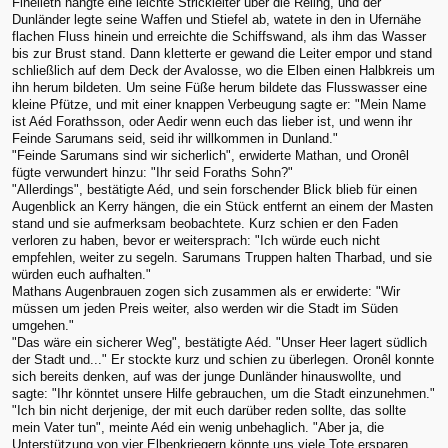
Finelleth hängte eine leichte Strickleiter über die Reling, und der
Dunländer legte seine Waffen und Stiefel ab, watete in den in Ufernähe
flachen Fluss hinein und erreichte die Schiffswand, als ihm das Wasser
bis zur Brust stand. Dann kletterte er gewand die Leiter empor und stand
schließlich auf dem Deck der Avalosse, wo die Elben einen Halbkreis um
ihn herum bildeten. Um seine Füße herum bildete das Flusswasser eine
kleine Pfütze, und mit einer knappen Verbeugung sagte er: "Mein Name
ist Aéd Forathsson, oder Aedir wenn euch das lieber ist, und wenn ihr
Feinde Sarumans seid, seid ihr willkommen in Dunland."
"Feinde Sarumans sind wir sicherlich", erwiderte Mathan, und Oronêl
fügte verwundert hinzu: "Ihr seid Foraths Sohn?"
"Allerdings", bestätigte Aéd, und sein forschender Blick blieb für einen
Augenblick an Kerry hängen, die ein Stück entfernt an einem der Masten
stand und sie aufmerksam beobachtete. Kurz schien er den Faden
verloren zu haben, bevor er weitersprach: "Ich würde euch nicht
empfehlen, weiter zu segeln. Sarumans Truppen halten Tharbad, und sie
würden euch aufhalten."
Mathans Augenbrauen zogen sich zusammen als er erwiderte: "Wir
müssen um jeden Preis weiter, also werden wir die Stadt im Süden
umgehen."
"Das wäre ein sicherer Weg", bestätigte Aéd. "Unser Heer lagert südlich
der Stadt und..." Er stockte kurz und schien zu überlegen. Oronêl konnte
sich bereits denken, auf was der junge Dunländer hinauswollte, und
sagte: "Ihr könntet unsere Hilfe gebrauchen, um die Stadt einzunehmen."
"Ich bin nicht derjenige, der mit euch darüber reden sollte, das sollte
mein Vater tun", meinte Aéd ein wenig unbehaglich. "Aber ja, die
Unterstützung von vier Elbenkriegern könnte uns viele Tote ersparen,