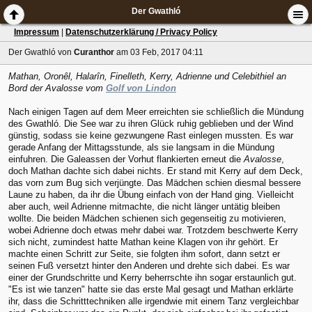
Der Gwathló
Impressum
|
Datenschutzerklärung / Privacy Policy
Der Gwathló
von
Curanthor
am 03 Feb, 2017 04:11
Mathan, Oronêl, Halarîn, Finelleth, Kerry, Adrienne und Celebithiel an
Bord der Avalosse vom
Golf von Lindon
Nach einigen Tagen auf dem Meer erreichten sie schließlich die Mündung
des Gwathló. Die See war zu ihren Glück ruhig geblieben und der Wind
günstig, sodass sie keine gezwungene Rast einlegen mussten. Es war
gerade Anfang der Mittagsstunde, als sie langsam in die Mündung
einfuhren. Die Galeassen der Vorhut flankierten erneut die
Avalosse
,
doch Mathan dachte sich dabei nichts. Er stand mit Kerry auf dem Deck,
das vorn zum Bug sich verjüngte. Das Mädchen schien diesmal bessere
Laune zu haben, da ihr die Übung einfach von der Hand ging. Vielleicht
aber auch, weil Adrienne mitmachte, die nicht länger untätig bleiben
wollte. Die beiden Mädchen schienen sich gegenseitig zu motivieren,
wobei Adrienne doch etwas mehr dabei war. Trotzdem beschwerte Kerry
sich nicht, zumindest hatte Mathan keine Klagen von ihr gehört. Er
machte einen Schritt zur Seite, sie folgten ihm sofort, dann setzt er
seinen Fuß versetzt hinter den Anderen und drehte sich dabei. Es war
einer der Grundschritte und Kerry beherrschte ihn sogar erstaunlich gut.
"Es ist wie tanzen" hatte sie das erste Mal gesagt und Mathan erklärte
ihr, dass die Schritttechniken alle irgendwie mit einem Tanz vergleichbar