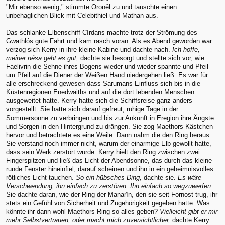
"Mir ebenso wenig," stimmte Oronêl zu und tauschte einen
unbehaglichen Blick mit Celebithiel und Mathan aus.
Das schlanke Elbenschiff Círdans machte trotz der Strömung des
Gwathlós gute Fahrt und kam rasch voran. Als es Abend geworden war
verzog sich Kerry in ihre kleine Kabine und dachte nach.
Ich hoffe,
meiner nésa geht es gut,
dachte sie besorgt und stellte sich vor, wie
Faelivrin die Sehne ihres Bogens wieder und wieder spannte und Pfeil
um Pfeil auf die Diener der Weißen Hand niedergehen ließ. Es war für
alle erschreckend gewesen dass Sarumans Einfluss sich bis in die
Küstenregionen Enedwaiths und auf die dort lebenden Menschen
ausgeweitet hatte. Kerry hatte sich die Schiffsreise ganz anders
vorgestellt. Sie hatte sich darauf gefreut, ruhige Tage in der
Sommersonne zu verbringen und bis zur Ankunft in Eregion ihre Ängste
und Sorgen in den Hintergrund zu drängen. Sie zog Maethors Kästchen
hervor und betrachtete es eine Weile. Dann nahm die den Ring heraus.
Sie verstand noch immer nicht, warum der einarmige Elb gewollt hatte,
dass sein Werk zerstört wurde. Kerry hielt den Ring zwischen zwei
Fingerspitzen und ließ das Licht der Abendsonne, das durch das kleine
runde Fenster hineinfiel, darauf scheinen und ihn in ein geheimnisvolles
rötliches Licht tauchen.
So ein hübsches Ding,
dachte sie.
Es wäre
Verschwendung, ihn einfach zu zerstören. Ihn einfach so wegzuwerfen.
Sie dachte daran, wie der Ring der Manarîn, den sie seit Fornost trug, ihr
stets ein Gefühl von Sicherheit und Zugehörigkeit gegeben hatte. Was
könnte ihr dann wohl Maethors Ring so alles geben?
Vielleicht gibt er mir
mehr Selbstvertrauen, oder macht mich zuversichtlicher,
dachte Kerry