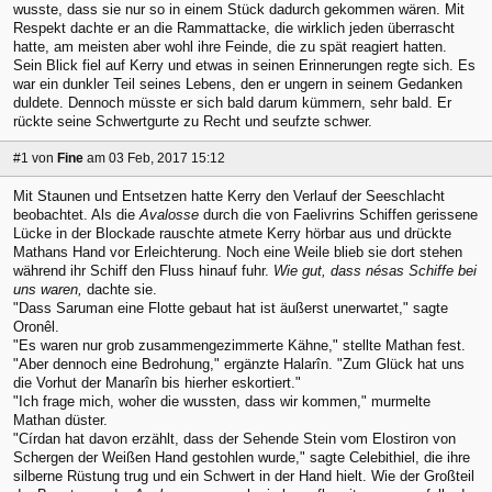
wusste, dass sie nur so in einem Stück dadurch gekommen wären. Mit
Respekt dachte er an die Rammattacke, die wirklich jeden überrascht
hatte, am meisten aber wohl ihre Feinde, die zu spät reagiert hatten.
Sein Blick fiel auf Kerry und etwas in seinen Erinnerungen regte sich. Es
war ein dunkler Teil seines Lebens, den er ungern in seinem Gedanken
duldete. Dennoch müsste er sich bald darum kümmern, sehr bald. Er
rückte seine Schwertgurte zu Recht und seufzte schwer.
#1
von
Fine
am 03 Feb, 2017 15:12
Mit Staunen und Entsetzen hatte Kerry den Verlauf der Seeschlacht
beobachtet. Als die
Avalosse
durch die von Faelivrins Schiffen gerissene
Lücke in der Blockade rauschte atmete Kerry hörbar aus und drückte
Mathans Hand vor Erleichterung. Noch eine Weile blieb sie dort stehen
während ihr Schiff den Fluss hinauf fuhr.
Wie gut, dass nésas Schiffe bei
uns waren,
dachte sie.
"Dass Saruman eine Flotte gebaut hat ist äußerst unerwartet," sagte
Oronêl.
"Es waren nur grob zusammengezimmerte Kähne," stellte Mathan fest.
"Aber dennoch eine Bedrohung," ergänzte Halarîn. "Zum Glück hat uns
die Vorhut der Manarîn bis hierher eskortiert."
"Ich frage mich, woher die wussten, dass wir kommen," murmelte
Mathan düster.
"Círdan hat davon erzählt, dass der Sehende Stein vom Elostiron von
Schergen der Weißen Hand gestohlen wurde," sagte Celebithiel, die ihre
silberne Rüstung trug und ein Schwert in der Hand hielt. Wie der Großteil