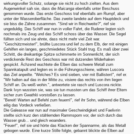
wirkungsvoller Schutz, solange sie nicht zu hoch zielten. Aus dem
Augenwinkel sah sie, dass die
Maicanga
ebenfalls unter Beschuss
genommen wurde. Das erste Geschoss traf ebenfalls am Rumpf, aber
unter der Wasseroberfläche. Das zweite landete auf dem Hauptdeck und
sie biss die Zähne zusammen. "Sind wir in Reichweite?", rief sie
ungeduldig. Das Schiff war nun in voller Fahrt, die Ruderer legten sich
nochmals ins Zeug und das Schiff schoss über das Wasser. Die Segel
füllten sich und sie ahnte, dass nicht mehr viel Zeit war.
"Geschützmeister!", brüllte Luscora und lief zu dem Elb, der mit einigen
Gehilfen ein langes, geschmiedetes Stück Stahl trug. Es maß über zwei
Schritt, die dreikantige Spitze schimmerte im Sonnenlicht, der sich
verdickende Rest des Geschoss war mit dutzenden Widerhaken
gespickt. Ächzend wuchtete die Elben das schwere Metall zum
Spannkatapult und legten es in die Führungsschiene, währen Luscora
das Ziel anpeilte. "Welches? Es sind sieben, vier mit Ballisten!", rief er.
"Wir halten auf das in der Mitte zu, visiere das rechts von ihm liegen
Schiff an. Du weiß wohin.", antwortete sie rasch und Luscora nickte.
Dank Ivyn wussten sie, was sie tun mussten um das Schiff ihrer Eltern
sicher zum Gwathló vorstoßen zu lassen.
"Bereit! Warten auf Befehl zum feuern!", rief ihr Sohn, während die Elben
eilig das Vordeck verließen.
Die Galeasse war nun auf maximaler Geschwindigkeit und Faelivrin
stellte sich kurz den stählernden Rammsporn vor, der sich durch das
Wasser grub... und gleich woanders.
"Feuer!", rief sie und hörte das Klacken der Spannarme, als das Metall
gebogen wurde. Eine kurze Stille folgte, gebannt blickte die Elben auf