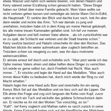
etwas Wasser und nahm sich weitere Beeren, von denen Halarîn und
Kerry wärend seiner Erzählung schon genascht hatten. "Diese Dinger
haben nur Unheil über meine Familie gebracht. Mein Vater wollte sie
nicht verloren gehen lassen und verteidigte als letzter Mann Ost-In-Edhil,
die Hauptstadt." Er senkte den Blick und dachte kurz nach, hob ihn aber
dann wieder und reckte das Kinn, "Ich war damals zu jung und
unerfahren, trotzdem habe ich in dem Krieg um meine Heimat gekämpft,
bis alle meine treuen Kameraden gefallen sind. Ich lief vor meinen
Aufgaben davon und ließ meinen Vater alleine... als ich zurückkehrte war
es zu spät, die Schlacht war verloren und die Stadt brannte schon."
Kerry seufzte bestürzt und Halarîn streichelte ihr über den Rücken. Das
Mädchen blickte ihn weiter aufmerksam aber zugleich betroffen an.
Trotzdem schien sie neugierig zu sein, was ihn dazu motivierte
weiterzuerzählen.
Er atmete erneut tief durch und schüttelte sich. "Aber jetzt werde ich das
Opfer meines Vaters ehren und dabei helfen diese Dinger zu vernichten.
Ich würde es gerne selbst tun, doch Finelleth hat Recht. Was auch
immer...", Er stockte und legte die Hand auf das Medallion, "Was auch
immer diese Kälte zu bedeuten hat, durch mich würde der Ring zu viel
Macht erhalten."
Halarîn legte ihm eine Hand aufs Bein und streichelte ihn ein wenig.
Kerrys Blick fiel auf das Medallion und sie biss sich auf die Lippen. Der
Elb ahnte ihre Frage und zog sich langsam die Kette vom Kopf, zuvor
nahm er sich ein Tuch und wickelte das goldene Schmuckstück darin
ein. Er reichte es ihr mit den Worten:"Sei vorsichtig, es ist-"
"Kalt!", rief Kerry sogleich und Mathan nahm es rasch zurück in seine
Hände. Feine Eiskristall hatten sich auf der Handfläche des Mädchens