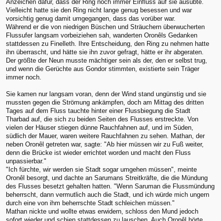
Anzeichen dafür, dass der Ring noch immer Einfluss auf sie ausübte.
Vielleicht hatte sie den Ring nicht lange genug besessen und war
vorsichtig genug damit umgegangen, dass das vorüber war.
Während er die von niedrigen Büschen und Sträuchern überwucherten
Flussufer langsam vorbeiziehen sah, wanderten Oronêls Gedanken
stattdessen zu Finelleth. Ihre Entscheidung, den Ring zu nehmen hatte
ihn überrascht, und hätte sie ihn zuvor gefragt, hätte er ihr abgeraten.
Der größte der Neun musste mächtiger sein als der, den er selbst trug,
und wenn die Gerüchte aus Gondor stimmten, existierte sein Träger
immer noch.
Sie kamen nur langsam voran, denn der Wind stand ungünstig und sie
mussten gegen die Strömung ankämpfen, doch am Mittag des dritten
Tages auf dem Fluss tauchte hinter einer Flussbiegung die Stadt
Tharbad auf, die sich zu beiden Seiten des Flusses erstreckte. Von
vielen der Häuser stiegen dünne Rauchfahnen auf, und im Süden,
südlich der Mauer, waren weitere Rauchfahnen zu sehen. Mathan, der
neben Oronêl getreten war, sagte: "Ab hier müssen wir zu Fuß weiter,
denn die Brücke ist wieder errichtet worden und macht den Fluss
unpassierbar."
"Ich fürchte, wir werden sie Stadt sogar umgehen müssen", meinte
Oronêl besorgt, und dachte an Sarumans Streitkräfte, die die Mündung
des Flusses besetzt gehalten hatten. "Wenn Saruman die Flussmündung
beherrscht, dann vermutlich auch die Stadt, und ich würde mich ungern
durch eine von ihm beherrschte Stadt schleichen müssen."
Mathan nickte und wollte etwas erwidern, schloss den Mund jedoch
sofort wieder und schien stattdessen zu lauschen. Auch Oronêl hörte