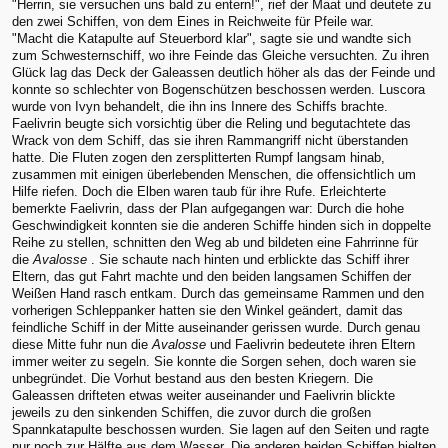
"Herrin, sie versuchen uns bald zu entern!", rief der Maat und deutete zu
den zwei Schiffen, von dem Eines in Reichweite für Pfeile war.
"Macht die Katapulte auf Steuerbord klar", sagte sie und wandte sich
zum Schwesternschiff, wo ihre Feinde das Gleiche versuchten. Zu ihren
Glück lag das Deck der Galeassen deutlich höher als das der Feinde und
konnte so schlechter von Bogenschützen beschossen werden. Luscora
wurde von Ivyn behandelt, die ihn ins Innere des Schiffs brachte.
Faelivrin beugte sich vorsichtig über die Reling und begutachtete das
Wrack von dem Schiff, das sie ihren Rammangriff nicht überstanden
hatte. Die Fluten zogen den zersplitterten Rumpf langsam hinab,
zusammen mit einigen überlebenden Menschen, die offensichtlich um
Hilfe riefen. Doch die Elben waren taub für ihre Rufe. Erleichterte
bemerkte Faelivrin, dass der Plan aufgegangen war: Durch die hohe
Geschwindigkeit konnten sie die anderen Schiffe hinden sich in doppelte
Reihe zu stellen, schnitten den Weg ab und bildeten eine Fahrrinne für
die
Avalosse
. Sie schaute nach hinten und erblickte das Schiff ihrer
Eltern, das gut Fahrt machte und den beiden langsamen Schiffen der
Weißen Hand rasch entkam. Durch das gemeinsame Rammen und den
vorherigen Schleppanker hatten sie den Winkel geändert, damit das
feindliche Schiff in der Mitte auseinander gerissen wurde. Durch genau
diese Mitte fuhr nun die
Avalosse
und Faelivrin bedeutete ihren Eltern
immer weiter zu segeln. Sie konnte die Sorgen sehen, doch waren sie
unbegründet. Die Vorhut bestand aus den besten Kriegern. Die
Galeassen drifteten etwas weiter auseinander und Faelivrin blickte
jeweils zu den sinkenden Schiffen, die zuvor durch die großen
Spannkatapulte beschossen wurden. Sie lagen auf den Seiten und ragte
nur noch zur Hälfte aus dem Wasser. Die anderen beiden Schiffen hielten