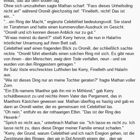
etwas, das auf dem Boden lag.
Ohne sich umzudrehen sagte Mathan scharf: "Fass dieses Unheilsding
nicht an!" während Oronêl gleichzeitig rief: "Finelleth, nicht! Das ist
ein..."
"...ein Ring der Macht," ergänzte Celebithiel bedeutungsvoll. Sie stand
im Türrahmen und hatte einen kummervollen Ausdruck im Gesicht.
"Oronêl und ich kennen diesen Anblick nur zu gut."
"W-was meinst du damit?" stieß Kerry hervor, die nun in Halarîns
tröstlicher Umarmung auf ihren Bett saß.
Celebithiel warf einen fragenden Blick zu Oronêl, der schließlich sachte
nickte. "Oronêl führt ebenfalls einen solchen Ring mit sich. Es gibt neun
von ihnen -
den Menschen, ewig dem Tode verfallen, neun
- und sie
wurden von den Ringgeistern getragen."
Ihr Satz löste erschrecktes Luftholen bei Kerry, Finelleth und Halarîn
aus.
"Wie ist dieses Ding nur an meine Tochter geraten?" fragte Mathan voller
Zorn.
"Ein Elb namens Maethor gab ihn mir in Mithlond," gab Kerry
schuldbewusst zu und reichte ihrem Vater das Pergament, das in
Maethors Kästchen gewesen war. Mathan überflog es hastig und gab es
dann an Oronêl weiter, der es gemeinsam mit Celebithiel las.
"Oh nein," entfuhr es der rothaarigen Elbin. "Das ist der Ring des
Hexenk-"
"Sprich es nicht aus," unterbrach Mathan sie. "Ich lasse es nicht zu. Ich
lasse nicht zu, dass diese Dinger meiner Familie erneut schaden."
"Kerry, der Grund, warum Celebithiel und ich nach Eregion gehen, ist die
Zerstörung des Ringes, den wir in Dol Amroth einem der... den wir