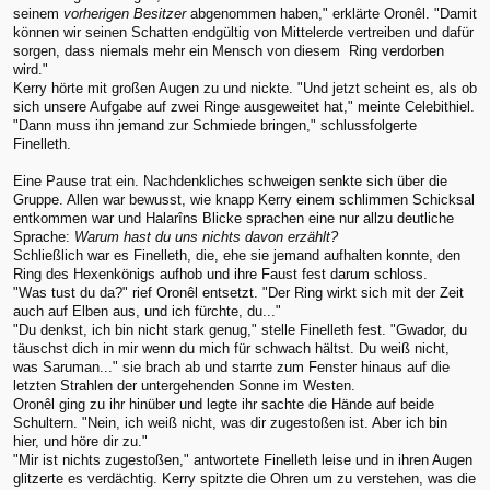
seinem
vorherigen Besitzer
abgenommen haben," erklärte Oronêl. "Damit
können wir seinen Schatten endgültig von Mittelerde vertreiben und dafür
sorgen, dass niemals mehr ein Mensch von diesem Ring verdorben
wird."
Kerry hörte mit großen Augen zu und nickte. "Und jetzt scheint es, als ob
sich unsere Aufgabe auf zwei Ringe ausgeweitet hat," meinte Celebithiel.
"Dann muss ihn jemand zur Schmiede bringen," schlussfolgerte
Finelleth.
Eine Pause trat ein. Nachdenkliches schweigen senkte sich über die
Gruppe. Allen war bewusst, wie knapp Kerry einem schlimmen Schicksal
entkommen war und Halarîns Blicke sprachen eine nur allzu deutliche
Sprache:
Warum hast du uns nichts davon erzählt?
Schließlich war es Finelleth, die, ehe sie jemand aufhalten konnte, den
Ring des Hexenkönigs aufhob und ihre Faust fest darum schloss.
"Was tust du da?" rief Oronêl entsetzt. "Der Ring wirkt sich mit der Zeit
auch auf Elben aus, und ich fürchte, du..."
"Du denkst, ich bin nicht stark genug," stelle Finelleth fest. "Gwador, du
täuschst dich in mir wenn du mich für schwach hältst. Du weiß nicht,
was Saruman..." sie brach ab und starrte zum Fenster hinaus auf die
letzten Strahlen der untergehenden Sonne im Westen.
Oronêl ging zu ihr hinüber und legte ihr sachte die Hände auf beide
Schultern. "Nein, ich weiß nicht, was dir zugestoßen ist. Aber ich bin
hier, und höre dir zu."
"Mir ist nichts zugestoßen," antwortete Finelleth leise und in ihren Augen
glitzerte es verdächtig. Kerry spitzte die Ohren um zu verstehen, was die