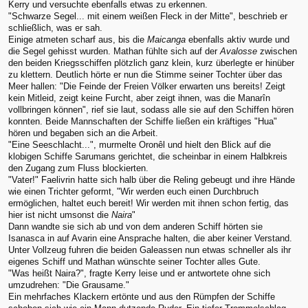
Kerry und versuchte ebenfalls etwas zu erkennen.
"Schwarze Segel... mit einem weißen Fleck in der Mitte", beschrieb er
schließlich, was er sah.
Einige atmeten scharf aus, bis die
Maicanga
ebenfalls aktiv wurde und
die Segel gehisst wurden. Mathan fühlte sich auf der
Avalosse
zwischen
den beiden Kriegsschiffen plötzlich ganz klein, kurz überlegte er hinüber
zu klettern. Deutlich hörte er nun die Stimme seiner Tochter über das
Meer hallen: "Die Feinde der Freien Völker erwarten uns bereits! Zeigt
kein Mitleid, zeigt keine Furcht, aber zeigt ihnen, was die Manarîn
vollbringen können", rief sie laut, sodass alle sie auf den Schiffen hören
konnten. Beide Mannschaften der Schiffe ließen ein kräftiges "Hua"
hören und begaben sich an die Arbeit.
"Eine Seeschlacht...", murmelte Oronêl und hielt den Blick auf die
klobigen Schiffe Sarumans gerichtet, die scheinbar in einem Halbkreis
den Zugang zum Fluss blockierten.
"Vater!" Faelivrin hatte sich halb über die Reling gebeugt und ihre Hände
wie einen Trichter geformt, "Wir werden euch einen Durchbruch
ermöglichen, haltet euch bereit! Wir werden mit ihnen schon fertig, das
hier ist nicht umsonst die
Naira
"
Dann wandte sie sich ab und von dem anderen Schiff hörten sie
Isanasca in auf Avarin eine Ansprache halten, die aber keiner Verstand.
Unter Vollzeug fuhren die beiden Galeassen nun etwas schneller als ihr
eigenes Schiff und Mathan wünschte seiner Tochter alles Gute.
"Was heißt Naira?", fragte Kerry leise und er antwortete ohne sich
umzudrehen: "Die Grausame."
Ein mehrfaches Klackern ertönte und aus den Rümpfen der Schiffe