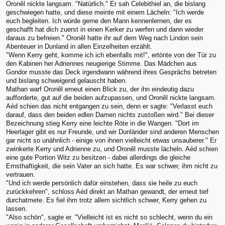
Oronêl nickte langsam. "Natürlich." Er sah Celebithiel an, die bislang
geschwiegen hatte, und diese meinte mit einem Lächeln: "Ich werde
euch begleiten. Ich würde gerne den Mann kennenlernen, der es
geschafft hat dich zuerst in einen Kerker zu werfen und dann wieder
daraus zu befreien." Oronêl hatte ihr auf dem Weg nach Lindon sein
Abenteuer in Dunland in allen Einzelheiten erzählt.
"Wenn Kerry geht, komme ich ich ebenfalls mit!", ertönte von der Tür zu
den Kabinen her Adriennes neugierige Stimme. Das Mädchen aus
Gondor musste das Deck irgendwann während ihres Gesprächs betreten
und bislang schweigend gelauscht haben.
Mathan warf Oronêl erneut einen Blick zu, der ihn eindeutig dazu
aufforderte, gut auf die beiden aufzupassen, und Oronêl nickte langsam.
Aéd schien das nicht entgangen zu sein, denn er sagte: "Verlasst euch
darauf, dass den beiden edlen Damen nichts zustoßen wird." Bei dieser
Bezeichnung stieg Kerry eine leichte Röte in die Wangen. "Dort im
Heerlager gibt es nur Freunde, und wir Dunländer sind anderen Menschen
gar nicht so unähnlich - einige von ihnen vielleicht etwas unsauberer." Er
zwinkerte Kerry und Adrienne zu, und Oronêl musste lächeln. Aéd schien
eine gute Portion Witz zu besitzen - dabei allerdings die gleiche
Ernsthaftigkeit, die sein Vater an sich hatte. Es war schwer, ihm nicht zu
vertrauen.
"Und ich werde persönlich dafür einstehen, dass sie heile zu euch
zurückkehren", schloss Aéd direkt an Mathan gewandt, der erneut tief
durchatmete. Es fiel ihm trotz allem sichtlich schwer, Kerry gehen zu
lassen.
"Also schön", sagte er. "Vielleicht ist es nicht so schlecht, wenn du ein