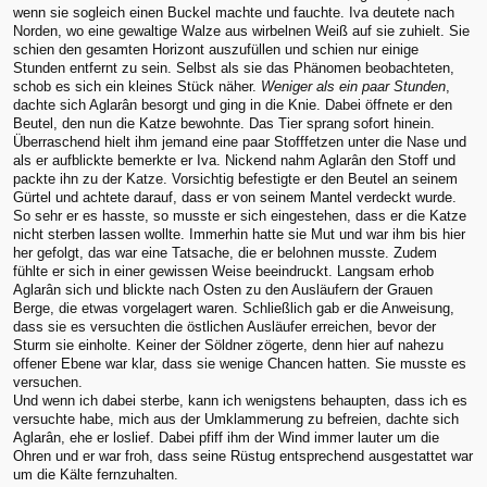
wenn sie sogleich einen Buckel machte und fauchte. Iva deutete nach
Norden, wo eine gewaltige Walze aus wirbelnen Weiß auf sie zuhielt. Sie
schien den gesamten Horizont auszufüllen und schien nur einige
Stunden entfernt zu sein. Selbst als sie das Phänomen beobachteten,
schob es sich ein kleines Stück näher.
Weniger als ein paar Stunden
,
dachte sich Aglarân besorgt und ging in die Knie. Dabei öffnete er den
Beutel, den nun die Katze bewohnte. Das Tier sprang sofort hinein.
Überraschend hielt ihm jemand eine paar Stofffetzen unter die Nase und
als er aufblickte bemerkte er Iva. Nickend nahm Aglarân den Stoff und
packte ihn zu der Katze. Vorsichtig befestigte er den Beutel an seinem
Gürtel und achtete darauf, dass er von seinem Mantel verdeckt wurde.
So sehr er es hasste, so musste er sich eingestehen, dass er die Katze
nicht sterben lassen wollte. Immerhin hatte sie Mut und war ihm bis hier
her gefolgt, das war eine Tatsache, die er belohnen musste. Zudem
fühlte er sich in einer gewissen Weise beeindruckt. Langsam erhob
Aglarân sich und blickte nach Osten zu den Ausläufern der Grauen
Berge, die etwas vorgelagert waren. Schließlich gab er die Anweisung,
dass sie es versuchten die östlichen Ausläufer erreichen, bevor der
Sturm sie einholte. Keiner der Söldner zögerte, denn hier auf nahezu
offener Ebene war klar, dass sie wenige Chancen hatten. Sie musste es
versuchen.
Und wenn ich dabei sterbe, kann ich wenigstens behaupten, dass ich es
versuchte habe, mich aus der Umklammerung zu befreien, dachte sich
Aglarân, ehe er loslief. Dabei pfiff ihm der Wind immer lauter um die
Ohren und er war froh, dass seine Rüstug entsprechend ausgestattet war
um die Kälte fernzuhalten.