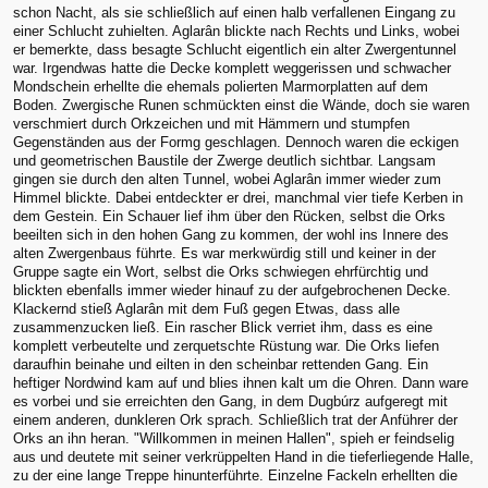
schon Nacht, als sie schließlich auf einen halb verfallenen Eingang zu
einer Schlucht zuhielten. Aglarân blickte nach Rechts und Links, wobei
er bemerkte, dass besagte Schlucht eigentlich ein alter Zwergentunnel
war. Irgendwas hatte die Decke komplett weggerissen und schwacher
Mondschein erhellte die ehemals polierten Marmorplatten auf dem
Boden. Zwergische Runen schmückten einst die Wände, doch sie waren
verschmiert durch Orkzeichen und mit Hämmern und stumpfen
Gegenständen aus der Formg geschlagen. Dennoch waren die eckigen
und geometrischen Baustile der Zwerge deutlich sichtbar. Langsam
gingen sie durch den alten Tunnel, wobei Aglarân immer wieder zum
Himmel blickte. Dabei entdeckter er drei, manchmal vier tiefe Kerben in
dem Gestein. Ein Schauer lief ihm über den Rücken, selbst die Orks
beeilten sich in den hohen Gang zu kommen, der wohl ins Innere des
alten Zwergenbaus führte. Es war merkwürdig still und keiner in der
Gruppe sagte ein Wort, selbst die Orks schwiegen ehrfürchtig und
blickten ebenfalls immer wieder hinauf zu der aufgebrochenen Decke.
Klackernd stieß Aglarân mit dem Fuß gegen Etwas, dass alle
zusammenzucken ließ. Ein rascher Blick verriet ihm, dass es eine
komplett verbeutelte und zerquetschte Rüstung war. Die Orks liefen
daraufhin beinahe und eilten in den scheinbar rettenden Gang. Ein
heftiger Nordwind kam auf und blies ihnen kalt um die Ohren. Dann ware
es vorbei und sie erreichten den Gang, in dem Dugbúrz aufgeregt mit
einem anderen, dunkleren Ork sprach. Schließlich trat der Anführer der
Orks an ihn heran. "Willkommen in meinen Hallen", spieh er feindselig
aus und deutete mit seiner verkrüppelten Hand in die tieferliegende Halle,
zu der eine lange Treppe hinunterführte. Einzelne Fackeln erhellten die