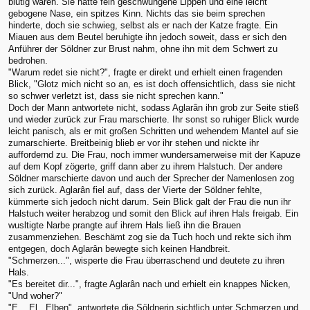
blutig waren. Sie hatte fein geschwungene Lippen und eine leicht
gebogene Nase, ein spitzes Kinn. Nichts das sie beim sprechen
hinderte, doch sie schwieg, selbst als er nach der Katze fragte. Ein
Miauen aus dem Beutel beruhigte ihn jedoch soweit, dass er sich den
Anführer der Söldner zur Brust nahm, ohne ihn mit dem Schwert zu
bedrohen.
"Warum redet sie nicht?", fragte er direkt und erhielt einen fragenden
Blick, "Glotz mich nicht so an, es ist doch offensichtlich, dass sie nicht
so schwer verletzt ist, dass sie nicht sprechen kann."
Doch der Mann antwortete nicht, sodass Aglarân ihn grob zur Seite stieß
und wieder zurück zur Frau marschierte. Ihr sonst so ruhiger Blick wurde
leicht panisch, als er mit großen Schritten und wehendem Mantel auf sie
zumarschierte. Breitbeinig blieb er vor ihr stehen und nickte ihr
auffordernd zu. Die Frau, noch immer wundersamerweise mit der Kapuze
auf dem Kopf zögerte, griff dann aber zu ihrem Halstuch. Der andere
Söldner marschierte davon und auch der Sprecher der Namenlosen zog
sich zurück. Aglarân fiel auf, dass der Vierte der Söldner fehlte,
kümmerte sich jedoch nicht darum. Sein Blick galt der Frau die nun ihr
Halstuch weiter herabzog und somit den Blick auf ihren Hals freigab. Ein
wusltigte Narbe prangte auf ihrem Hals ließ ihn die Brauen
zusammenziehen. Beschämt zog sie da Tuch hoch und rekte sich ihm
entgegen, doch Aglarân bewegte sich keinen Handbreit.
"Schmerzen...", wisperte die Frau überraschend und deutete zu ihren
Hals.
"Es bereitet dir...", fragte Aglarân nach und erhielt ein knappes Nicken,
"Und woher?"
"E... El.. Elben", antwortete die Söldnerin sichtlich unter Schmerzen und