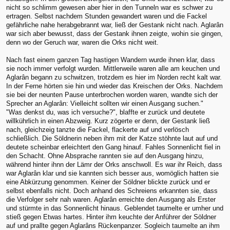
nicht so schlimm gewesen aber hier in den Tunneln war es schwer zu
ertragen. Selbst nachdem Stunden gewandert waren und die Fackel
gefährliche nahe herabgebrannt war, ließ der Gestank nicht nach. Aglarân
war sich aber bewusst, dass der Gestank ihnen zeigte, wohin sie gingen,
denn wo der Geruch war, waren die Orks nicht weit.
Nach fast einem ganzen Tag hastigen Wandern wurde ihnen klar, dass
sie noch immer verfolgt wurden. Mittlerweile waren alle am keuchen und
Aglarân begann zu schwitzen, trotzdem es hier im Norden recht kalt war.
In der Ferne hörten sie hin und wieder das Kreischen der Orks. Nachdem
sie bei der neunten Pause unterbrochen worden waren, wandte sich der
Sprecher an Aglarân: Vielleicht sollten wir einen Ausgang suchen."
"Was denkst du, was ich versuche?", blaffte er zurück und deutete
willkührlich in einen Abzweig. Kurz zögerte er denn, der Gestank ließ
nach, gleichzeig tanzte die Fackel, flackerte auf und verlösch
schließlich. Die Söldnerin neben ihm mit der Katze stöhnte laut auf und
deutete scheinbar erleichtert den Gang hinauf. Fahles Sonnenlicht fiel in
den Schacht. Ohne Absprache rannten sie auf den Ausgang hinzu,
während hinter ihnn der Lämr der Orks anschwoll. Es war ihr Reich, dass
war Aglarân klar und sie kannten sich besser aus, womöglich hatten sie
eine Abkürzung genommen. Keiner der Söldner blickte zurück und er
selbst ebenfalls nicht. Doch anhand des Schreiens erkannten sie, dass
die Verfolger sehr nah waren. Aglarân erreichte den Ausgang als Erster
und stürmte in das Sonnenlicht hinaus. Geblendet taumelte er umher und
stieß gegen Etwas hartes. Hinter ihm keuchte der Anführer der Söldner
auf und prallte gegen Aglarâns Rückenpanzer. Sogleich taumelte an ihm