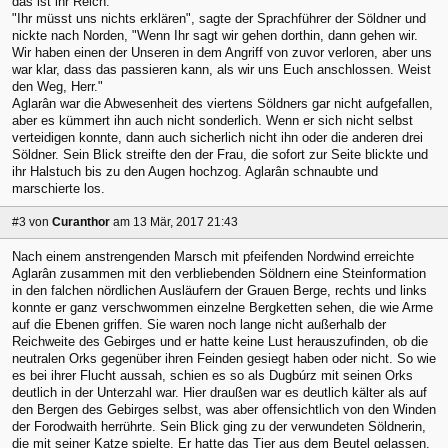
das ist ihr Reich."
"Ihr müsst uns nichts erklären", sagte der Sprachführer der Söldner und
nickte nach Norden, "Wenn Ihr sagt wir gehen dorthin, dann gehen wir.
Wir haben einen der Unseren in dem Angriff von zuvor verloren, aber uns
war klar, dass das passieren kann, als wir uns Euch anschlossen. Weist
den Weg, Herr."
Aglarân war die Abwesenheit des viertens Söldners gar nicht aufgefallen,
aber es kümmert ihn auch nicht sonderlich. Wenn er sich nicht selbst
verteidigen konnte, dann auch sicherlich nicht ihn oder die anderen drei
Söldner. Sein Blick streifte den der Frau, die sofort zur Seite blickte und
ihr Halstuch bis zu den Augen hochzog. Aglarân schnaubte und
marschierte los.
#3
von
Curanthor
am 13 Mär, 2017 21:43
Nach einem anstrengenden Marsch mit pfeifenden Nordwind erreichte
Aglarân zusammen mit den verbliebenden Söldnern eine Steinformation
in den falchen nördlichen Ausläufern der Grauen Berge, rechts und links
konnte er ganz verschwommen einzelne Bergketten sehen, die wie Arme
auf die Ebenen griffen. Sie waren noch lange nicht außerhalb der
Reichweite des Gebirges und er hatte keine Lust herauszufinden, ob die
neutralen Orks gegenüber ihren Feinden gesiegt haben oder nicht. So wie
es bei ihrer Flucht aussah, schien es so als Dugbúrz mit seinen Orks
deutlich in der Unterzahl war. Hier draußen war es deutlich kälter als auf
den Bergen des Gebirges selbst, was aber offensichtlich von den Winden
der Forodwaith herrührte. Sein Blick ging zu der verwundeten Söldnerin,
die mit seiner Katze spielte. Er hatte das Tier aus dem Beutel gelassen,