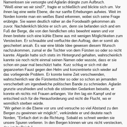
Namenlosen sie versorgte und Aglarân drängte zum Aufbruch.
"Weiß einer wo wir sind?", fragte er schließlich und blickte sich um. Vor
ihnen lag eine weite Ebene, die nur sanfte Erhebungen aufwies. Weit im
Norden konnte man ein weißes Band erkennen, wobei sich seine Frage
erübrigte. Sie waren deutlich näher an die Forodwaith gekommen als
zuvor. Nachdenklich blickte er sich um, denn sie befanden sich and em
Fuß der Berge, die von den feindlichen orks bewohnt waren und vor
ihnen breitete sich eine kühle Ebene aus mit wenigen Möglichkeiten zum
Verstecken. Er schnaubte und verfluchte den Auftrag, den er somit als
gescheitert ansah. Es war eine blöde Idee gewesen diesem Wunsch
nachzukommen, zumal er die Tochter von dem Fürsten so oder so nicht
kannte. Algarân hatte sich stets im Hintergrund gehalten, wahrscheinlich
kannte sie noch nicht einmal seinen Namen oder wusste, dass er sie
schon ein paar mal beschützt hatte. Kurz schlug er sich mit der
gepanzerten Faust gegen den Helm und konzentrierte sich wieder auf
das vorliegende Problem. Er konnte keine Zeit verschwenden,
wahrscheinlich war die Fürstentochter so oder so schon an jemanden
verscherbelt um irgendwelche politischen Bande zu schmieden. Aglarân
grunzte unzufrieden und schob die störenden Gedanken beiseite, er
konnte eh nichts mit Frauen anfangen. Vor ihm lag ein Kampf und er
entschied sich für die Herausforderung und nicht die Flucht, wo er
womölich sterben würde.
"Wir gehen in die Ebene vor uns und versuche so viel Abstand zu den
Bergen zu gewinnen wir möglich", verkündete er und deutete nach
Norden, "Einfach dort in die Richtung. Sobald es schneit werden sie
unsere Spuren verlieren. In den Bergen können wir uns nicht verstecken,