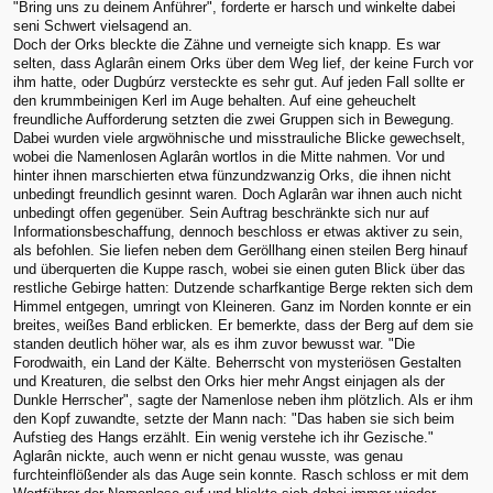
"Bring uns zu deinem Anführer", forderte er harsch und winkelte dabei
seni Schwert vielsagend an.
Doch der Orks bleckte die Zähne und verneigte sich knapp. Es war
selten, dass Aglarân einem Orks über dem Weg lief, der keine Furch vor
ihm hatte, oder Dugbúrz versteckte es sehr gut. Auf jeden Fall sollte er
den krummbeinigen Kerl im Auge behalten. Auf eine geheuchelt
freundliche Aufforderung setzten die zwei Gruppen sich in Bewegung.
Dabei wurden viele argwöhnische und misstrauliche Blicke gewechselt,
wobei die Namenlosen Aglarân wortlos in die Mitte nahmen. Vor und
hinter ihnen marschierten etwa fünzundzwanzig Orks, die ihnen nicht
unbedingt freundlich gesinnt waren. Doch Aglarân war ihnen auch nicht
unbedingt offen gegenüber. Sein Auftrag beschränkte sich nur auf
Informationsbeschaffung, dennoch beschloss er etwas aktiver zu sein,
als befohlen. Sie liefen neben dem Geröllhang einen steilen Berg hinauf
und überquerten die Kuppe rasch, wobei sie einen guten Blick über das
restliche Gebirge hatten: Dutzende scharfkantige Berge rekten sich dem
Himmel entgegen, umringt von Kleineren. Ganz im Norden konnte er ein
breites, weißes Band erblicken. Er bemerkte, dass der Berg auf dem sie
standen deutlich höher war, als es ihm zuvor bewusst war. "Die
Forodwaith, ein Land der Kälte. Beherrscht von mysteriösen Gestalten
und Kreaturen, die selbst den Orks hier mehr Angst einjagen als der
Dunkle Herrscher", sagte der Namenlose neben ihm plötzlich. Als er ihm
den Kopf zuwandte, setzte der Mann nach: "Das haben sie sich beim
Aufstieg des Hangs erzählt. Ein wenig verstehe ich ihr Gezische."
Aglarân nickte, auch wenn er nicht genau wusste, was genau
furchteinflößender als das Auge sein konnte. Rasch schloss er mit dem