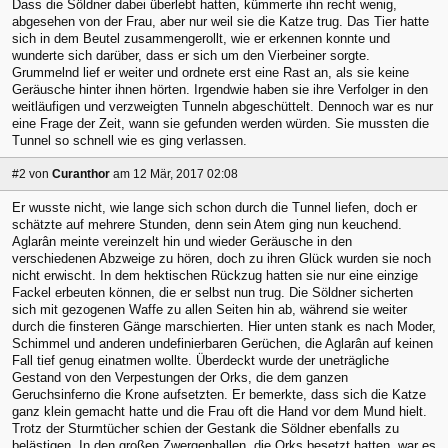
Dass die Söldner dabei überlebt hatten, kümmerte ihn recht wenig,
abgesehen von der Frau, aber nur weil sie die Katze trug. Das Tier hatte
sich in dem Beutel zusammengerollt, wie er erkennen konnte und
wunderte sich darüber, dass er sich um den Vierbeiner sorgte.
Grummelnd lief er weiter und ordnete erst eine Rast an, als sie keine
Geräusche hinter ihnen hörten. Irgendwie haben sie ihre Verfolger in den
weitläufigen und verzweigten Tunneln abgeschüttelt. Dennoch war es nur
eine Frage der Zeit, wann sie gefunden werden würden. Sie mussten die
Tunnel so schnell wie es ging verlassen.
#2
von
Curanthor
am 12 Mär, 2017 02:08
Er wusste nicht, wie lange sich schon durch die Tunnel liefen, doch er
schätzte auf mehrere Stunden, denn sein Atem ging nun keuchend.
Aglarân meinte vereinzelt hin und wieder Geräusche in den
verschiedenen Abzweige zu hören, doch zu ihren Glück wurden sie noch
nicht erwischt. In dem hektischen Rückzug hatten sie nur eine einzige
Fackel erbeuten können, die er selbst nun trug. Die Söldner sicherten
sich mit gezogenen Waffe zu allen Seiten hin ab, während sie weiter
durch die finsteren Gänge marschierten. Hier unten stank es nach Moder,
Schimmel und anderen undefinierbaren Gerüchen, die Aglarân auf keinen
Fall tief genug einatmen wollte. Überdeckt wurde der uneträgliche
Gestand von den Verpestungen der Orks, die dem ganzen
Geruchsinferno die Krone aufsetzten. Er bemerkte, dass sich die Katze
ganz klein gemacht hatte und die Frau oft die Hand vor dem Mund hielt.
Trotz der Sturmtücher schien der Gestank die Söldner ebenfalls zu
belästigen. In den großen Zwergenhallen, die Orks besetzt hatten, war es