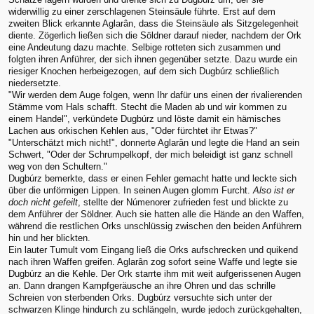
widerwillig zu einer zerschlagenen Steinsäule führte. Erst auf dem
zweiten Blick erkannte Aglarân, dass die Steinsäule als Sitzgelegenheit
diente. Zögerlich ließen sich die Söldner darauf nieder, nachdem der Ork
eine Andeutung dazu machte. Selbige rotteten sich zusammen und
folgten ihren Anführer, der sich ihnen gegenüber setzte. Dazu wurde ein
riesiger Knochen herbeigezogen, auf dem sich Dugbúrz schließlich
niedersetzte.
"Wir werden dem Auge folgen, wenn Ihr dafür uns einen der rivalierenden
Stämme vom Hals schafft. Stecht die Maden ab und wir kommen zu
einem Handel", verkündete Dugbúrz und löste damit ein hämisches
Lachen aus orkischen Kehlen aus, "Oder fürchtet ihr Etwas?"
"Unterschätzt mich nicht!", donnerte Aglarân und legte die Hand an sein
Schwert, "Oder der Schrumpelkopf, der mich beleidigt ist ganz schnell
weg von den Schultern."
Dugbúrz bemerkte, dass er einen Fehler gemacht hatte und leckte sich
über die unförmigen Lippen. In seinen Augen glomm Furcht.
Also ist er
doch nicht gefeilt
, stellte der Númenorer zufrieden fest und blickte zu
dem Anführer der Söldner. Auch sie hatten alle die Hände an den Waffen,
während die restlichen Orks unschlüssig zwischen den beiden Anführern
hin und her blickten.
Ein lauter Tumult vom Eingang ließ die Orks aufschrecken und quikend
nach ihren Waffen greifen. Aglarân zog sofort seine Waffe und legte sie
Dugbúrz an die Kehle. Der Ork starrte ihm mit weit aufgerissenen Augen
an. Dann drangen Kampfgeräusche an ihre Ohren und das schrille
Schreien von sterbenden Orks. Dugbúrz versuchte sich unter der
schwarzen Klinge hindurch zu schlängeln, wurde jedoch zurückgehalten,