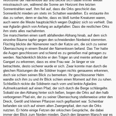
Wortführer der Namenlose auf und blickte sich dabei immer wieder
misstrauisch um, während die Sonne am Horizont ihre letzten
Sonnentrahlen warf. Ihm fiel auf, dass die Orks geschickt das
Sonnenlicht mieden um stets im Schatten wandelten. Es erstaunte ihn
das zu sehen, denn er dachte, dass es bloß tumbe Kreaturen waren,
auch wenn die Meute hauptsächlich wegen Dugbúrz sich so verhielt. Das
war Aglarân gleich von Anfang an aufgefallen: Dass die restlichen Orks
ihm stets alles nachahmten.
Sie marschierten einen sanft abfallenden Abhang hinab, auf dem sich
einzelne Bäume tapfer gegen den schneidenden Nordwind stemmten.
Flüchtig blickte der Númenorer nach der Katze um, die sich zu seiner
Überraschung in einem Beutel der Namenlosen befand. Das Tier hatte
die Augen geschlossen und schiend es zu genießen mal getragen zu
werden. Nachdenklich blickte er den Träger an und meinte anhand der
Gangart zu erkennen, dass es eine Frau war. Je länger er sie
betrachtete, desto sicherer wurde er sich. Zwar konnte man durch die
gleichen Rüstungen die die Söldner trugen nichts genaueres erkennen,
doch sie schien seinen Blick zu bemerken. Ihr geschlossener Helm
wandte sich ihm zu und ihr Blick schien einen Moment auf ihm zu ruhen.
Schließlich nickte die Söldnerin nach vorn und lenkte Aglarâns
Aufmerksamkeit auf einen Pfad, der sich durch die Berge schlängelte.
Sobald sie den Abhang hinter sich ließen, bogen die Orks auf den halb
verborgenen Pfad ein, der zu seiner Überraschung stellenweise unter den
Dreck, Geröll und kleinen Pflanzen noch gepflastert war. Scheinbar
befanden sie sich auf einem alten Zwergenpfad, den nun die Orks
nutzten. Er hörte einige Fetzen der orkischen Gespräche, die dabei
immer den Blick zum Norden mieden. Durch den längeren Marsch war es