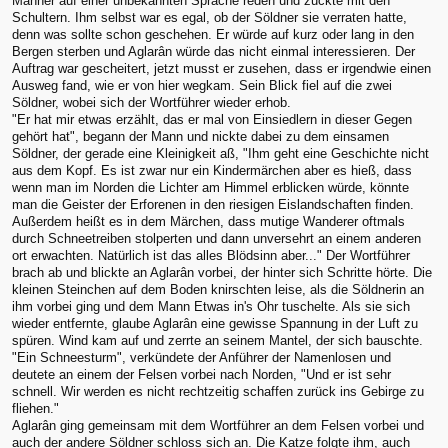
Männer auf einer unbekannten Sprache reden und zuckte mit den
Schultern. Ihm selbst war es egal, ob der Söldner sie verraten hatte,
denn was sollte schon geschehen. Er würde auf kurz oder lang in den
Bergen sterben und Aglarân würde das nicht einmal interessieren. Der
Auftrag war gescheitert, jetzt musst er zusehen, dass er irgendwie einen
Ausweg fand, wie er von hier wegkam. Sein Blick fiel auf die zwei
Söldner, wobei sich der Wortführer wieder erhob.
"Er hat mir etwas erzählt, das er mal von Einsiedlern in dieser Gegen
gehört hat", begann der Mann und nickte dabei zu dem einsamen
Söldner, der gerade eine Kleinigkeit aß, "Ihm geht eine Geschichte nicht
aus dem Kopf. Es ist zwar nur ein Kindermärchen aber es hieß, dass
wenn man im Norden die Lichter am Himmel erblicken würde, könnte
man die Geister der Erforenen in den riesigen Eislandschaften finden.
Außerdem heißt es in dem Märchen, dass mutige Wanderer oftmals
durch Schneetreiben stolperten und dann unversehrt an einem anderen
ort erwachten. Natürlich ist das alles Blödsinn aber..." Der Wortführer
brach ab und blickte an Aglarân vorbei, der hinter sich Schritte hörte. Die
kleinen Steinchen auf dem Boden knirschten leise, als die Söldnerin an
ihm vorbei ging und dem Mann Etwas in's Ohr tuschelte. Als sie sich
wieder entfernte, glaube Aglarân eine gewisse Spannung in der Luft zu
spüren. Wind kam auf und zerrte an seinem Mantel, der sich bauschte.
"Ein Schneesturm", verkündete der Anführer der Namenlosen und
deutete an einem der Felsen vorbei nach Norden, "Und er ist sehr
schnell. Wir werden es nicht rechtzeitig schaffen zurück ins Gebirge zu
fliehen."
Aglarân ging gemeinsam mit dem Wortführer an dem Felsen vorbei und
auch der andere Söldner schloss sich an. Die Katze folgte ihm, auch