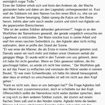
womöglich sogar Trolle."
Einer der Söldner erhob sich und löste den Anderen ab, der Wache
gestanden hatte und dabei um den Lagerplatz umhergewandert ist. Kurz
warf die Söldnerin mit dem Namen Iva ihm einen Blick zu, ehe sie um
einen der Steine herumging. Dabei sprang die Katze um ihre Beine
herum, kehrte aber sehr rasch wieder zurück und strich nun Aglarân um
die gepanzerten Beinschienen.
"Wie ist der andere Söldner abhanden gekommen?", fragte er an den
Wortführer der Namenlosen gewandt, der gerade vergeblich versuchte ein
Lagerfeuer zu entzünden. Der Mann stockte kurz in seiner Arbeit und
warf ihm einen raschen Seitenblick zu, den Aglarân aber nicht richtig
wahrnahm, denn er prüfte den Stand der Sonne.
"Er war einer der Männer, die als Erste in meine Dienste getreten sind.
Damals waren wir noch mehr und trieben unser Unwesen weitab der
gängigen Wege. Er wurde wohl in den Tunneln von uns getrennt, denn
ich habe ihn nicht gesehen. Wenn es Orks gewesen währen, die ihn
geschnappt hätten, so würde ich nicht hier stehen, " Der Wortführer gab
es auf das Feuer zu entfachen und verstaute die Hölzer wieder in seinem
Beutel, "Er war mein Schwertbruder, ich hätte ihn überall herausgeholt,
aber dass er einfach so verschwunden ist will mir nicht aus dem Kopf
gehen."
"Kann es nicht sein, dass er uns betrogen hat?" Die Frage Aglarâns ließ
den Mann kurz zusammenzucken, doch er schüttelte nur den Kopf.
Offensichtlich wollte der Namenlose nicht weiter darüber sprechen, denn
er zog sich zu dem anderen Söldner zurück, der stumm auf einem
flachen Stein saß und in den Norden starrte. Aglarân hörte die beiden