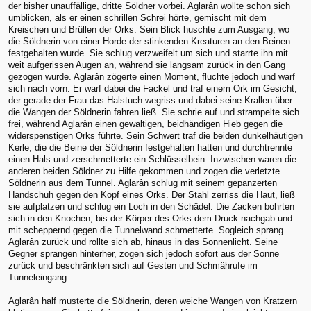
der bisher unauffällige, dritte Söldner vorbei. Aglarân wollte schon sich
umblicken, als er einen schrillen Schrei hörte, gemischt mit dem
Kreischen und Brüllen der Orks. Sein Blick huschte zum Ausgang, wo
die Söldnerin von einer Horde der stinkenden Kreaturen an den Beinen
festgehalten wurde. Sie schlug verzweifelt um sich und starrte ihn mit
weit aufgerissen Augen an, während sie langsam zurück in den Gang
gezogen wurde. Aglarân zögerte einen Moment, fluchte jedoch und warf
sich nach vorn. Er warf dabei die Fackel und traf einem Ork im Gesicht,
der gerade der Frau das Halstuch wegriss und dabei seine Krallen über
die Wangen der Söldnerin fahren ließ. Sie schrie auf und strampelte sich
frei, während Aglarân einen gewaltigen, beidhändigen Hieb gegen die
widerspenstigen Orks führte. Sein Schwert traf die beiden dunkelhäutigen
Kerle, die die Beine der Söldnerin festgehalten hatten und durchtrennte
einen Hals und zerschmetterte ein Schlüsselbein. Inzwischen waren die
anderen beiden Söldner zu Hilfe gekommen und zogen die verletzte
Söldnerin aus dem Tunnel. Aglarân schlug mit seinem gepanzerten
Handschuh gegen den Kopf eines Orks. Der Stahl zerriss die Haut, ließ
sie aufplatzen und schlug ein Loch in den Schädel. Die Zacken bohrten
sich in den Knochen, bis der Körper des Orks dem Druck nachgab und
mit scheppernd gegen die Tunnelwand schmetterte. Sogleich sprang
Aglarân zurück und rollte sich ab, hinaus in das Sonnenlicht. Seine
Gegner sprangen hinterher, zogen sich jedoch sofort aus der Sonne
zurück und beschränkten sich auf Gesten und Schmährufe im
Tunneleingang.
Aglarân half musterte die Söldnerin, deren weiche Wangen von Kratzern