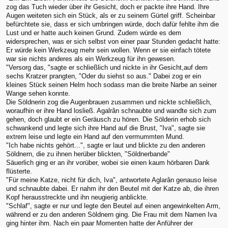
zog das Tuch wieder über ihr Gesicht, doch er packte ihre Hand. Ihre
Augen weiteten sich ein Stück, als er zu seinem Gürtel griff. Scheinbar
befürchtete sie, dass er sich umbringen würde, doch dafür fehlte ihm die
Lust und er hatte auch keinen Grund. Zudem würde es dem
widersprechen, was er sich selbst von einer paar Stunden gedacht hatte:
Er würde kein Werkzeug mehr sein wollen. Wenn er sie einfach tötete
war sie nichts anderes als ein Werkzeug für ihn gewesen.
"Versorg das, "sagte er schließlich und nickte in ihr Gesicht,auf dem
sechs Kratzer prangten, "Oder du siehst so aus." Dabei zog er ein
kleines Stück seinen Helm hoch sodass man die breite Narbe an seiner
Wange sehen konnte.
Die Söldnerin zog die Augenbrauen zusammen und nickte schließlich,
woraufhin er ihre Hand losließ. Agalrân schnaubte und wandte sich zum
gehen, doch glaubt er ein Geräusch zu hören. Die Sölderin erhob sich
schwankend und legte sich ihre Hand auf die Brust, "Iva", sagte sie
extrem leise und legte ein Hand auf den vermummten Mund.
"Ich habe nichts gehört...", sagte er laut und blickte zu den anderen
Söldnern, die zu ihnen herüber blickten, "Söldnerbande"
Säuerlich ging er an ihr vorüber, wobei sie einen kaum hörbaren Dank
flüsterte.
"Für meine Katze, nicht für dich, Iva", antwortete Aglarân genauso leise
und schnaubte dabei. Er nahm ihr den Beutel mit der Katze ab, die ihren
Kopf herausstreckte und ihn neugierig anblickte.
"Schlaf", sagte er nur und legte den Beutel auf einen angewinkelten Arm,
während er zu den anderen Söldnern ging. Die Frau mit dem Namen Iva
ging hinter ihm. Nach ein paar Momenten hatte der Anführer der