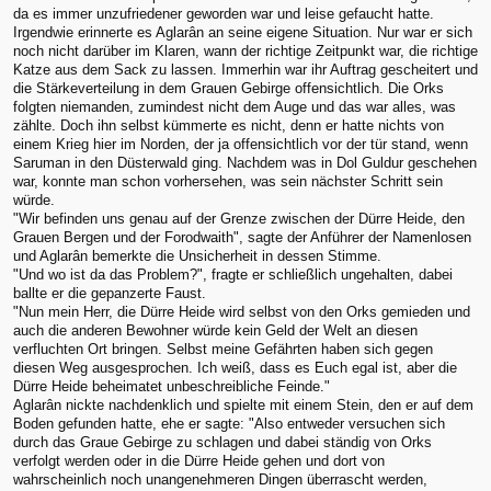
da es immer unzufriedener geworden war und leise gefaucht hatte.
Irgendwie erinnerte es Aglarân an seine eigene Situation. Nur war er sich
noch nicht darüber im Klaren, wann der richtige Zeitpunkt war, die richtige
Katze aus dem Sack zu lassen. Immerhin war ihr Auftrag gescheitert und
die Stärkeverteilung in dem Grauen Gebirge offensichtlich. Die Orks
folgten niemanden, zumindest nicht dem Auge und das war alles, was
zählte. Doch ihn selbst kümmerte es nicht, denn er hatte nichts von
einem Krieg hier im Norden, der ja offensichtlich vor der tür stand, wenn
Saruman in den Düsterwald ging. Nachdem was in Dol Guldur geschehen
war, konnte man schon vorhersehen, was sein nächster Schritt sein
würde.
"Wir befinden uns genau auf der Grenze zwischen der Dürre Heide, den
Grauen Bergen und der Forodwaith", sagte der Anführer der Namenlosen
und Aglarân bemerkte die Unsicherheit in dessen Stimme.
"Und wo ist da das Problem?", fragte er schließlich ungehalten, dabei
ballte er die gepanzerte Faust.
"Nun mein Herr, die Dürre Heide wird selbst von den Orks gemieden und
auch die anderen Bewohner würde kein Geld der Welt an diesen
verfluchten Ort bringen. Selbst meine Gefährten haben sich gegen
diesen Weg ausgesprochen. Ich weiß, dass es Euch egal ist, aber die
Dürre Heide beheimatet unbeschreibliche Feinde."
Aglarân nickte nachdenklich und spielte mit einem Stein, den er auf dem
Boden gefunden hatte, ehe er sagte: "Also entweder versuchen sich
durch das Graue Gebirge zu schlagen und dabei ständig von Orks
verfolgt werden oder in die Dürre Heide gehen und dort von
wahrscheinlich noch unangenehmeren Dingen überrascht werden,