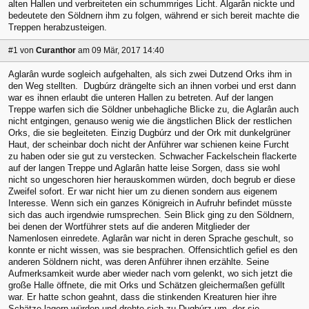
alten Hallen und verbreiteten ein schummriges Licht. Algarân nickte und
bedeutete den Söldnern ihm zu folgen, während er sich bereit machte die
Treppen herabzusteigen.
#1
von
Curanthor
am 09 Mär, 2017 14:40
Aglarân wurde sogleich aufgehalten, als sich zwei Dutzend Orks ihm in
den Weg stellten. Dugbúrz drängelte sich an ihnen vorbei und erst dann
war es ihnen erlaubt die unteren Hallen zu betreten. Auf der langen
Treppe warfen sich die Söldner unbehagliche Blicke zu, die Aglarân auch
nicht entgingen, genauso wenig wie die ängstlichen Blick der restlichen
Orks, die sie begleiteten. Einzig Dugbúrz und der Ork mit dunkelgrüner
Haut, der scheinbar doch nicht der Anführer war schienen keine Furcht
zu haben oder sie gut zu verstecken. Schwacher Fackelschein flackerte
auf der langen Treppe und Aglarân hatte leise Sorgen, dass sie wohl
nicht so ungeschoren hier herauskommen würden, doch begrub er diese
Zweifel sofort. Er war nicht hier um zu dienen sondern aus eigenem
Interesse. Wenn sich ein ganzes Königreich in Aufruhr befindet müsste
sich das auch irgendwie rumsprechen. Sein Blick ging zu den Söldnern,
bei denen der Wortführer stets auf die anderen Mitglieder der
Namenlosen einredete. Aglarân war nicht in deren Sprache geschult, so
konnte er nicht wissen, was sie besprachen. Offensichtlich gefiel es den
anderen Söldnern nicht, was deren Anführer ihnen erzählte. Seine
Aufmerksamkeit wurde aber wieder nach vorn gelenkt, wo sich jetzt die
große Halle öffnete, die mit Orks und Schätzen gleichermaßen gefüllt
war. Er hatte schon geahnt, dass die stinkenden Kreaturen hier ihre
Schätze lagern würden und drehte sich zu Dugbúrz um, der sie