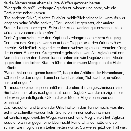
da die Namenlosen ebenfalls ihre Waffen gezogen hatten.
"Wer greift da an?", verlangte Aglarân zu wissen und hörte, wie die
Geräusche näher kamen.
"Die anderen Orks", zischte Dugbúrz schließlich feindselig, woraufhin er
langsam seine Waffe senkte, "Der Handel ist geplatzt, der andere
Stamm ist uns überlegen. Er ist dem Auge weniger gut gesonnen also
würde ich zusammenkämpfen."
Doch Aglarân schüttelte den Kopf und verlangte nach einem Ausgang.
Der Lärm des Kampes war nun auf der Treppe, was den Ork nervöser
machte. Schließlich zeigte dieser ihnen widerwillig einen schmalen Gang,
der in einer Mauer der Zwergenhalle gebrochen war. Als Aglarân mit den
Namenlosen an den Tunnel traten, sahen sie wie Dugbúrz seine Meute
gegen den feindlichen Stamm führte, der in rauen Mengen in die Halle
strömte.
"Wieso hat er uns gehen lassen?", fragte der Anführer der Namenlosen,
während sie den engen Tunnel entlanghasteten, "Ich dachte, er würde
uns umbringen."
"Er musste seine Truppen anführen, die ohne ihn aufgeschmissen sind.
Sie haben ihm alles nachgemacht, denn Dugbúrz war der einzige mehr
oder weniger intelligente Ork in dieser Meute. Abgesehen von der
Grünhaut."
Das Kreischen und Brüllen der Orks hallte in den Tunnel nach, was ihre
Schritte schneller werden ließ. Sie liefen immer weiter, nahmen
willkührlich irgendwelche Wege, wenn sich eine Möglichkeit bot. Aglarân
wusste, wann er gegen eine Übermacht keine Chance hatte und so
schnell wie möglich sein Leben retten wollte. So wie es jetzt der Fall war.