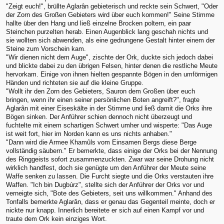
"Zeigt euch!", brüllte Aglarân gebieterisch und reckte sein Schwert, "Oder
der Zorn des Großen Gebieters wird über euch kommen!" Seine Stimme
hallte über den Hang und ließ einzelne Brocken poltern, ein paar
Steinchen purzelten herab. Einen Augenblick lang geschah nichts und
sie wollten sich abwenden, als eine gedrungene Gestalt hinter einem der
Steine zum Vorschein kam.
"Wir dienen nicht dem Auge", zischte der Ork, duckte sich jedoch dabei
und blickte dabei zu den übrigen Felsen, hinter denen die restliche Meute
hervorkam. Einige von ihnen hielten gespannte Bögen in den umförmigen
Händen und richteten sie auf die kleine Gruppe.
"Wollt ihr den Zorn des Gebieters, Sauron dem Großen über euch
bringen, wenn ihr einen seiner persönlichen Boten angreift?", fragte
Aglarân mit einer Eiseskälte in der Stimme und ließ damit die Orks ihre
Bögen sinken. Der Anführer schien dennoch nicht überzeugt und
fuchtelte mit einem schartigen Schwert umher und wisperte: "Das Auge
ist weit fort, hier im Norden kann es uns nichts anhaben."
"Dann wird die Armee Khamûls vom Einsamen Bergs diese Berge
vollständig säubern." Er bemerkte, dass einige der Orks bei der Nennung
des Ringgeists sofort zusammenzuckten. Zwar war seine Drohung nicht
wirklich handfest, doch sie genügte um den Anführer der Meute seine
Waffe senken zu lassen. Die Furcht siegte und die Orks verstauten ihre
Waffen. "Ich bin Dugbúrz", stellte sich der Anführer der Orks vor und
verneigte sich, "Bote des Gebieters, seit uns willkommen." Anhand des
Tonfalls bemerkte Aglarân, dass er genau das Gegenteil meinte, doch er
nickte nur knapp. Innerlich bereitete er sich auf einen Kampf vor und
traute dem Ork kein einziges Wort.