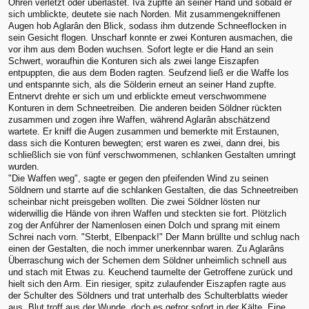
Ohren verletzt oder überlastet. Iva zupfte an seiner Hand und sobald er
sich umblickte, deutete sie nach Norden. Mit zusammengekniffenen
Augen hob Aglarân den Blick, sodass ihm dutzende Schneeflocken in
sein Gesicht flogen. Unscharf konnte er zwei Konturen ausmachen, die
vor ihm aus dem Boden wuchsen. Sofort legte er die Hand an sein
Schwert, woraufhin die Konturen sich als zwei lange Eiszapfen
entpuppten, die aus dem Boden ragten. Seufzend ließ er die Waffe los
und entspannte sich, als die Sölderin erneut an seiner Hand zupfte.
Entnervt drehte er sich um und erblickte erneut verschwommene
Konturen in dem Schneetreiben. Die anderen beiden Söldner rückten
zusammen und zogen ihre Waffen, während Aglarân abschätzend
wartete. Er kniff die Augen zusammen und bemerkte mit Erstaunen,
dass sich die Konturen bewegten; erst waren es zwei, dann drei, bis
schließlich sie von fünf verschwommenen, schlanken Gestalten umringt
wurden.
"Die Waffen weg", sagte er gegen den pfeifenden Wind zu seinen
Söldnern und starrte auf die schlanken Gestalten, die das Schneetreiben
scheinbar nicht preisgeben wollten. Die zwei Söldner lösten nur
widerwillig die Hände von ihren Waffen und steckten sie fort. Plötzlich
zog der Anführer der Namenlosen einen Dolch und sprang mit einem
Schrei nach vorn. "Sterbt, Elbenpack!" Der Mann brüllte und schlug nach
einen der Gestalten, die noch immer unerkennbar waren. Zu Aglarâns
Überraschung wich der Schemen dem Söldner unheimlich schnell aus
und stach mit Etwas zu. Keuchend taumelte der Getroffene zurück und
hielt sich den Arm. Ein riesiger, spitz zulaufender Eiszapfen ragte aus
der Schulter des Söldners und trat unterhalb des Schulterblatts wieder
aus. Blut troff aus der Wunde, doch es gefror sofort in der Kälte. Eine