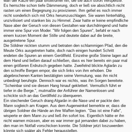
warf der Katze ein paar Brotkrümel hin, die sie auch sofort verspeiste.
Es herrschte schon tiefe Dämmerung, doch er ließ sie absichtlich nicht
rasten um einen Begegnung zu provizieren. Ihm gefiel es noch immer
nicht sonderlich sich mit Orks herumzuschlagen. Sie waren hinterhältig,
unzivilisiert und stanken bis zu Himmel. Zwar hatte er keine empfindliche
Nase aber der Geruch von diesen Gestalten war durchdringend und hatte
immer eine Spur von Moder. "Wir folgen den Spuren", befahl er nach
einem kurzen Moment der Stille und deutete dabei auf die breite,
ausgetretene Spur.
Die Söldner nickten stumm und betraten den schlammigen Pfad, den die
Meute Orks ausgetreten hatte, doch nach einigen hundert Schritt
endeten die Spuren an einem Geröllfeld. Einzelne große Steine lagen auf
dem Hand und ließen darauf schließen, dass es hier bereits ein paar mal
einen größeren Erdrutsch gegeben hatte. Zweifelnd blickte Aglarân zu
den schroffe Bergen empor, die sich links von ihm erhoben. Die
abgebrochenen Kanten bestätigten seine Vermutung, was ihn nicht
unbedingt beruhigte. Dennoch war es nichts, was ihn Sorgen bereitete.
"Scheinbar sind sie diesen Hang hinauf geklettert. Vermutlich führt er
tiefer in die Berge.", mutmaßte der Anführer der Namenlosen und
schickte sich an das Geröllfeld zu überqueren.
Ein stechender Geruch drang Algarân in die Nase und er packte den
Mann sogleich am Kragen. Aus dem Augenwinkel bemerkte er, dass die
übrigen Soldner die Hände an ihre Waffen legten. "Das ist eine Falle",
wisperte er dem Mann zu und ließ ihn sofort los. Eigentlich hätte er ihn
nicht warnen müssen, aber es war immer gut jemanden dabei zu haben,
den man im Notfall vorschicken konnte. Die Söldner jetzt loszuwerden
könnte sich später als Fehler herausstellen.