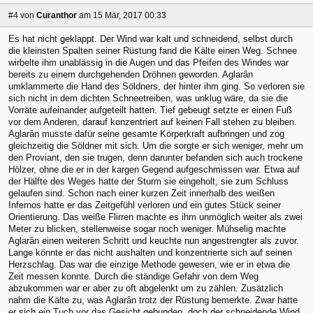
#4
von
Curanthor
am 15 Mär, 2017 00:33
Es hat nicht geklappt. Der Wind war kalt und schneidend, selbst durch
die kleinsten Spalten seiner Rüstung fand die Kälte einen Weg. Schnee
wirbelte ihm unablässig in die Augen und das Pfeifen des Windes war
bereits zu einem durchgehenden Dröhnen geworden. Aglarân
umklammerte die Hand des Söldners, der hinter ihm ging. So verloren sie
sich nicht in dem dichten Schneetreiben, was unklug wäre, da sie die
Vorräte aufeinander aufgeteilt hatten. Tief gebeugt setzte er einen Fuß
vor dem Anderen, darauf konzentriert auf keinen Fall stehen zu bleiben.
Aglarân musste dafür seine gesamte Körperkraft aufbringen und zog
gleichzeitig die Söldner mit sich. Um die sorgte er sich weniger, mehr um
den Proviant, den sie trugen, denn darunter befanden sich auch trockene
Hölzer, ohne die er in der kargen Gegend aufgeschmissen war. Etwa auf
der Hälfte des Weges hatte der Sturm sie eingeholt, sie zum Schluss
gelaufen sind. Schon nach einer kurzen Zeit innerhalb des weißen
Infernos hatte er das Zeitgefühl verloren und ein gutes Stück seiner
Orientierung. Das weiße Flirren machte es ihm unmöglich weiter als zwei
Meter zu blicken, stellenweise sogar noch weniger. Mühselig machte
Aglarân einen weiteren Schritt und keuchte nun angestrengter als zuvor.
Lange könnte er das nicht aushalten und konzentrierte sich auf seinen
Herzschlag. Das war die einzige Methode gewesen, wie er in etwa die
Zeit messen konnte. Durch die ständige Gefahr von dem Weg
abzukommen war er aber zu oft abgelenkt um zu zählen. Zusätzlich
nahm die Kälte zu, was Aglarân trotz der Rüstung bemerkte. Zwar hatte
er sich ein Tuch vor das Gesicht gebunden, doch der schneidende Wind