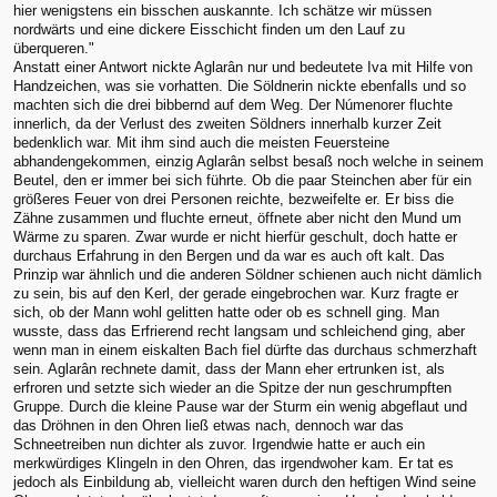
hier wenigstens ein bisschen auskannte. Ich schätze wir müssen
nordwärts und eine dickere Eisschicht finden um den Lauf zu
überqueren."
Anstatt einer Antwort nickte Aglarân nur und bedeutete Iva mit Hilfe von
Handzeichen, was sie vorhatten. Die Söldnerin nickte ebenfalls und so
machten sich die drei bibbernd auf dem Weg. Der Númenorer fluchte
innerlich, da der Verlust des zweiten Söldners innerhalb kurzer Zeit
bedenklich war. Mit ihm sind auch die meisten Feuersteine
abhandengekommen, einzig Aglarân selbst besaß noch welche in seinem
Beutel, den er immer bei sich führte. Ob die paar Steinchen aber für ein
größeres Feuer von drei Personen reichte, bezweifelte er. Er biss die
Zähne zusammen und fluchte erneut, öffnete aber nicht den Mund um
Wärme zu sparen. Zwar wurde er nicht hierfür geschult, doch hatte er
durchaus Erfahrung in den Bergen und da war es auch oft kalt. Das
Prinzip war ähnlich und die anderen Söldner schienen auch nicht dämlich
zu sein, bis auf den Kerl, der gerade eingebrochen war. Kurz fragte er
sich, ob der Mann wohl gelitten hatte oder ob es schnell ging. Man
wusste, dass das Erfrierend recht langsam und schleichend ging, aber
wenn man in einem eiskalten Bach fiel dürfte das durchaus schmerzhaft
sein. Aglarân rechnete damit, dass der Mann eher ertrunken ist, als
erfroren und setzte sich wieder an die Spitze der nun geschrumpften
Gruppe. Durch die kleine Pause war der Sturm ein wenig abgeflaut und
das Dröhnen in den Ohren ließ etwas nach, dennoch war das
Schneetreiben nun dichter als zuvor. Irgendwie hatte er auch ein
merkwürdiges Klingeln in den Ohren, das irgendwoher kam. Er tat es
jedoch als Einbildung ab, vielleicht waren durch den heftigen Wind seine