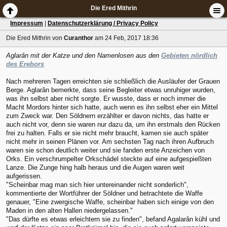
Die Ered Mithrin
Impressum
|
Datenschutzerklärung / Privacy Policy
Die Ered Mithrin
von
Curanthor
am 24 Feb, 2017 18:36
Aglarân mit der Katze und den Namenlosen aus den
Gebieten nördlich
des Erebors
Nach mehreren Tagen erreichten sie schließlich die Ausläufer der Grauen
Berge. Aglarân bemerkte, dass seine Begleiter etwas unruhiger wurden,
was ihn selbst aber nicht sorgte. Er wusste, dass er noch immer die
Macht Mordors hinter sich hatte, auch wenn es ihn selbst eher ein Mittel
zum Zweck war. Den Söldnern erzählter er davon nichts, das hatte er
auch nicht vor, denn sie waren nur dazu da, um ihn erstmals den Rücken
frei zu halten. Falls er sie nicht mehr braucht, kamen sie auch später
nicht mehr in seinen Plänen vor. Am sechsten Tag nach ihren Aufbruch
waren sie schon deutlich weiter und sie fanden erste Anzeichen von
Orks. Ein verschrumpelter Orkschädel steckte auf eine aufgespießten
Lanze. Die Zunge hing halb heraus und die Augen waren weit
aufgerissen.
"Scheinbar mag man sich hier untereinander nicht sonderlich",
kommentierte der Wortführer der Söldner und betrachtete die Waffe
genauer, "Eine zwergische Waffe, scheinbar haben sich einige von den
Maden in den alten Hallen niedergelassen."
"Das dürfte es etwas erleichtern sie zu finden", befand Agalarân kühl und