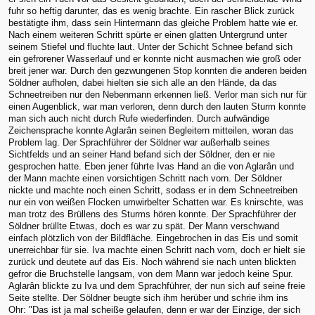
fuhr so heftig darunter, das es wenig brachte. Ein rascher Blick zurück
bestätigte ihm, dass sein Hintermann das gleiche Problem hatte wie er.
Nach einem weiteren Schritt spürte er einen glatten Untergrund unter
seinem Stiefel und fluchte laut. Unter der Schicht Schnee befand sich
ein gefrorener Wasserlauf und er konnte nicht ausmachen wie groß oder
breit jener war. Durch den gezwungenen Stop konnten die anderen beiden
Söldner aufholen, dabei hielten sie sich alle an den Hände, da das
Schneetreiben nur den Nebenmann erkennen ließ. Verlor man sich nur für
einen Augenblick, war man verloren, denn durch den lauten Sturm konnte
man sich auch nicht durch Rufe wiederfinden. Durch aufwändige
Zeichensprache konnte Aglarân seinen Begleitern mitteilen, woran das
Problem lag. Der Sprachführer der Söldner war außerhalb seines
Sichtfelds und an seiner Hand befand sich der Söldner, den er nie
gesprochen hatte. Eben jener führte Ivas Hand an die von Aglarân und
der Mann machte einen vorsichtigen Schritt nach vorn. Der Söldner
nickte und machte noch einen Schritt, sodass er in dem Schneetreiben
nur ein von weißen Flocken umwirbelter Schatten war. Es knirschte, was
man trotz des Brüllens des Sturms hören konnte. Der Sprachführer der
Söldner brüllte Etwas, doch es war zu spät. Der Mann verschwand
einfach plötzlich von der Bildfläche. Eingebrochen in das Eis und somit
unerreichbar für sie. Iva machte einen Schritt nach vorn, doch er hielt sie
zurück und deutete auf das Eis. Noch während sie nach unten blickten
gefror die Bruchstelle langsam, von dem Mann war jedoch keine Spur.
Aglarân blickte zu Iva und dem Sprachführer, der nun sich auf seine freie
Seite stellte. Der Söldner beugte sich ihm herüber und schrie ihm ins
Ohr: "Das ist ja mal scheiße gelaufen, denn er war der Einzige, der sich